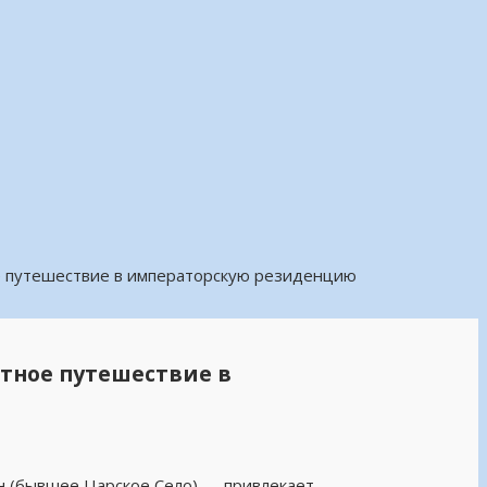
ое путешествие в императорскую резиденцию
ртное путешествие в
 (бывшее Царское Село) — привлекает