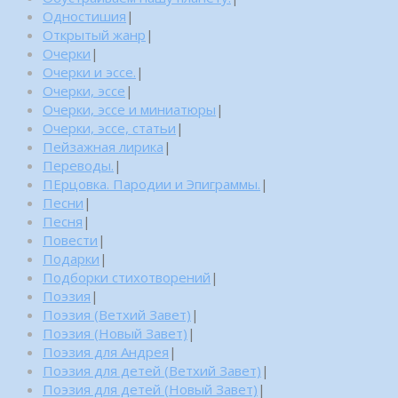
Одностишия
|
Открытый жанр
|
Очерки
|
Очерки и эссе.
|
Очерки, эссе
|
Очерки, эссе и миниатюры
|
Очерки, эссе, статьи
|
Пейзажная лирика
|
Переводы.
|
ПЕрцовка. Пародии и Эпиграммы.
|
Песни
|
Песня
|
Повести
|
Подарки
|
Подборки стихотворений
|
Поэзия
|
Поэзия (Ветхий Завет)
|
Поэзия (Новый Завет)
|
Поэзия для Андрея
|
Поэзия для детей (Ветхий Завет)
|
Поэзия для детей (Новый Завет)
|