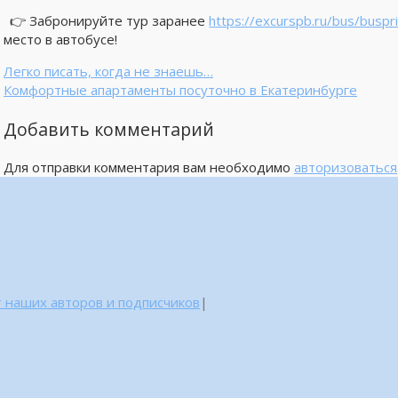
👉 Забронируйте тур заранее
https://excurspb.ru/bus/buspri
место в автобусе!
Легко писать, когда не знаешь…
Комфортные апартаменты посуточно в Екатеринбурге
Добавить комментарий
Для отправки комментария вам необходимо
авторизоваться
 наших авторов и подписчиков
|