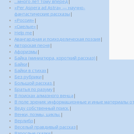
…много лет тому вперед
|
«Per Aspera ad Astra» — научно-
фантастические рассказы
|
«Россия»
|
«Смелые»
|
Help me
|
Авангардная и психоделическая поэзия
|
Авторская песня
|
Афоризмы
|
Байка (миниатюра, короткий рассказ)
|
Байки
|
Байки в стихах
|
Без рубрики
|
Большой рассказ.
|
Братья по разуму
|
В поисках алмазного венца
|
В поле зрения: информационные и иные материалы от
Веду собственный поиск.
|
Венки, поэмы, циклы.
|
Верлибр
|
Веселый правдивый рассказ
|
Взрослые сказки
|