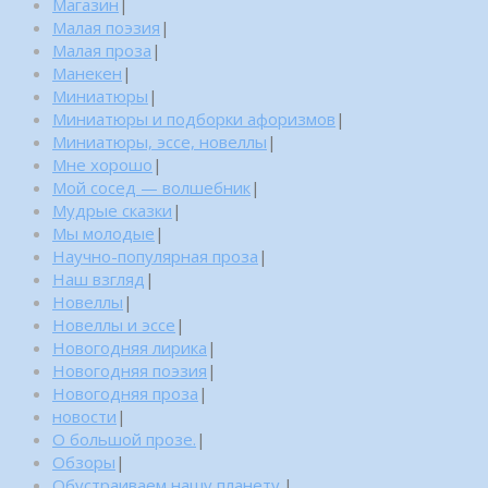
Магазин
|
Малая поэзия
|
Малая проза
|
Манекен
|
Миниатюры
|
Миниатюры и подборки афоризмов
|
Миниатюры, эссе, новеллы
|
Мне хорошо
|
Мой сосед — волшебник
|
Мудрые сказки
|
Мы молодые
|
Научно-популярная проза
|
Наш взгляд
|
Новеллы
|
Новеллы и эссе
|
Новогодняя лирика
|
Новогодняя поэзия
|
Новогодняя проза
|
новости
|
О большой прозе.
|
Обзоры
|
Обустраиваем нашу планету.
|