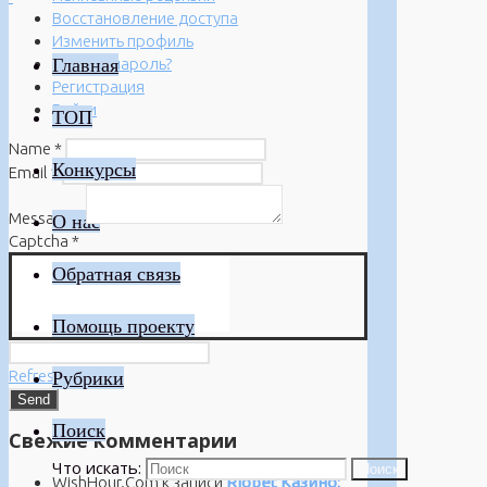
Восстановление доступа
Изменить профиль
Главная
Забыли пароль?
Регистрация
Войти
ТОП
Name
*
Конкурсы
Email
*
Message
*
О нас
Captcha
*
Обратная связь
Помощь проекту
Refresh
Рубрики
Поиск
Свежие комментарии
Что искать:
Поиск
WishHour.Com
к записи
Riobet Казино: