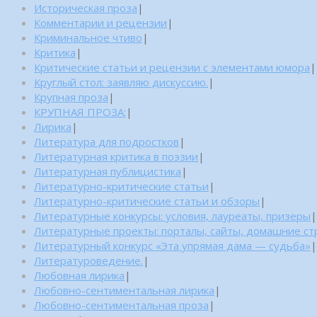
Историческая проза
|
Комментарии и рецензии
|
Криминальное чтиво
|
Критика
|
Критические статьи и рецензии с элементами юмора
|
Круглый стол: заявляю дискуссию.
|
Крупная проза
|
КРУПНАЯ ПРОЗА:
|
Лирика
|
Литература для подростков
|
Литературная критика в поэзии
|
Литературная публицистика
|
Литературно-критические статьи
|
Литературно-критические статьи и обзоры
|
Литературные конкурсы: условия, лауреаты, призеры
|
Литературные проекты: порталы, сайты, домашние с
Литературный конкурс «Эта упрямая дама — судьба»
|
Литературоведение.
|
Любовная лирика
|
Любовно-сентиментальная лирика
|
Любовно-сентиментальная проза
|