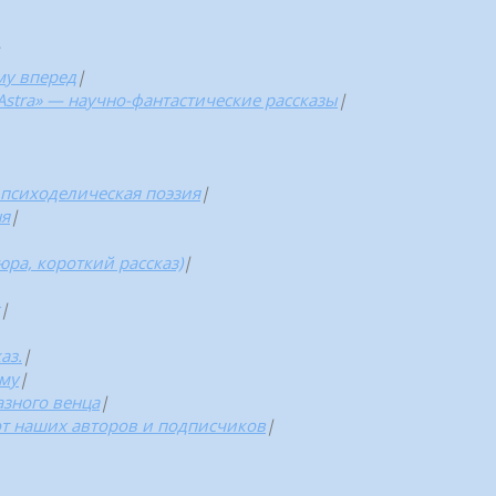
|
му вперед
|
 Astra» — научно-фантастические рассказы
|
 психоделическая поэзия
|
ня
|
ра, короткий рассказ)
|
|
аз.
|
уму
|
азного венца
|
т наших авторов и подписчиков
|