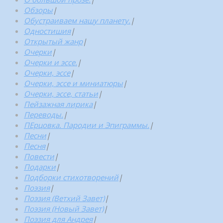
Обзоры
|
Обустраиваем нашу планету.
|
Одностишия
|
Открытый жанр
|
Очерки
|
Очерки и эссе.
|
Очерки, эссе
|
Очерки, эссе и миниатюры
|
Очерки, эссе, статьи
|
Пейзажная лирика
|
Переводы.
|
ПЕрцовка. Пародии и Эпиграммы.
|
Песни
|
Песня
|
Повести
|
Подарки
|
Подборки стихотворений
|
Поэзия
|
Поэзия (Ветхий Завет)
|
Поэзия (Новый Завет)
|
Поэзия для Андрея
|