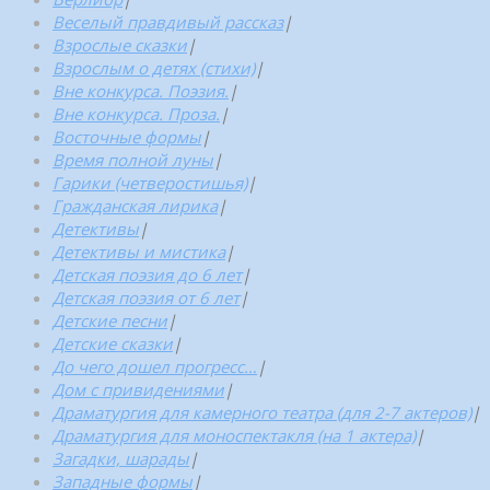
Веселый правдивый рассказ
|
Взрослые сказки
|
Взрослым о детях (стихи)
|
Вне конкурса. Поэзия.
|
Вне конкурса. Проза.
|
Восточные формы
|
Время полной луны
|
Гарики (четверостишья)
|
Гражданская лирика
|
Детективы
|
Детективы и мистика
|
Детская поэзия до 6 лет
|
Детская поэзия от 6 лет
|
Детские песни
|
Детские сказки
|
До чего дошел прогресс…
|
Дом с привидениями
|
Драматургия для камерного театра (для 2-7 актеров)
|
Драматургия для моноспектакля (на 1 актера)
|
Загадки, шарады
|
Западные формы
|