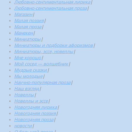
Любовно-сентиментальная лирика
|
Любовно-сентиментальная проза
|
Магазин
|
Малая поэзия
|
Малая проза
|
Манекен
|
Миниатюры
|
Миниатюры и подборки афоризмов
|
Миниатюры, эссе, новеллы
|
Мне хорошо
|
Мой сосед — волшебник
|
Мудрые сказки
|
Мы молодые
|
Научно-популярная проза
|
Наш взгляд
|
Новеллы
|
Новеллы и эссе
|
Новогодняя лирика
|
Новогодняя поэзия
|
Новогодняя проза
|
новости
|
О большой прозе.
|