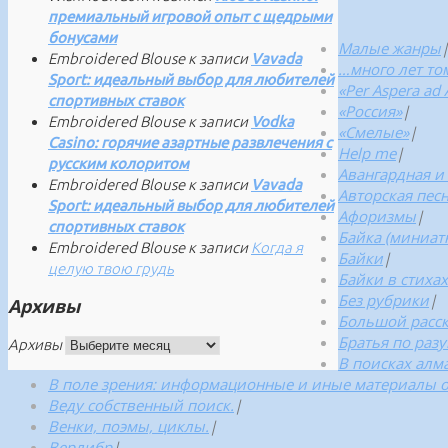
премиальный игровой опыт с щедрыми
бонусами
Малые жанры
Embroidered Blouse
к записи
Vavada
…много лет то
Sport: идеальный выбор для любителей
«Per Aspera ad
спортивных ставок
«Россия»
|
Embroidered Blouse
к записи
Vodka
«Смелые»
|
Casino: горячие азартные развлечения с
Help me
|
русским колоритом
Авангардная и
Embroidered Blouse
к записи
Vavada
Авторская пес
Sport: идеальный выбор для любителей
Афоризмы
|
спортивных ставок
Байка (миниатю
Embroidered Blouse
к записи
Когда я
Байки
|
целую твою грудь
Байки в стихах
Без рубрики
|
Архивы
Большой расск
Братья по раз
Архивы
В поисках алм
В поле зрения: информационные и иные материалы о
Веду собственный поиск.
|
Венки, поэмы, циклы.
|
Верлибр
|