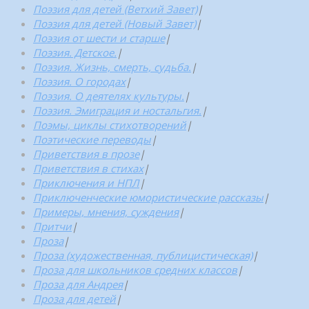
Поэзия для детей (Ветхий Завет)
|
Поэзия для детей (Новый Завет)
|
Поэзия от шести и старше
|
Поэзия. Детское.
|
Поэзия. Жизнь, смерть, судьба.
|
Поэзия. О городах
|
Поэзия. О деятелях культуры.
|
Поэзия. Эмиграция и ностальгия.
|
Поэмы, циклы стихотворений
|
Поэтические переводы
|
Приветствия в прозе
|
Приветствия в стихах
|
Приключения и НПЛ
|
Приключенческие юмористические рассказы
|
Примеры, мнения, суждения
|
Притчи
|
Проза
|
Проза (художественная, публицистическая)
|
Проза для школьников средних классов
|
Проза для Андрея
|
Проза для детей
|