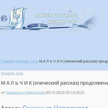
Главная
Очерки, эссе
М А Л Ь Ч И К (эпический рассказ) про
Очерки, эссе
М А Л Ь Ч И К (эпический рассказ) продолжен
от
Сашенька Новожилов
05.10.2022
05.10.2022