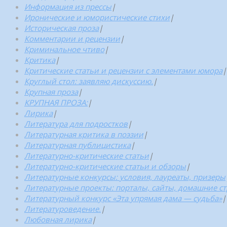
Информация из прессы
|
Иронические и юмористические стихи
|
Историческая проза
|
Комментарии и рецензии
|
Криминальное чтиво
|
Критика
|
Критические статьи и рецензии с элементами юмора
|
Круглый стол: заявляю дискуссию.
|
Крупная проза
|
КРУПНАЯ ПРОЗА:
|
Лирика
|
Литература для подростков
|
Литературная критика в поэзии
|
Литературная публицистика
|
Литературно-критические статьи
|
Литературно-критические статьи и обзоры
|
Литературные конкурсы: условия, лауреаты, призеры
Литературные проекты: порталы, сайты, домашние с
Литературный конкурс «Эта упрямая дама — судьба»
|
Литературоведение.
|
Любовная лирика
|