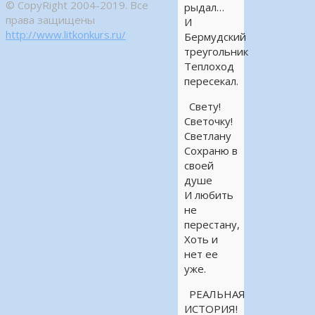
© CopyRight 2004-2019. Все
рыдал…
права защищены
И
http://www.litkonkurs.ru/
Бермудский
треугольник
Теплоход
пересекал.
Свету!
Светочку!
Светлану
Сохраню в
своей
душе
И любить
не
перестану,
Хоть и
нет ее
уже.
РЕАЛЬНАЯ
ИСТОРИЯ!