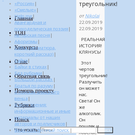
треугольник!
«Россия»
|
«Смелые»
|
от
Nikolai
Help me
|
Главная
22.09.2019
Авангардная и
22.09.2019
психоделическая поэзия
|
ТОП
Авторская песня
|
РЕАЛЬНАЯ
Афоризмы
|
ИСТОРИЯ!
Конкурсы
Байка (миниатюра,
КЛЯНУСЬ!
короткий рассказ)
|
Байки
|
О нас
Этот
Байки в стихах
|
чертов
Без рубрики
|
треугольник!
Обратная связь
Большой рассказ.
|
Разлучить
Братья по разуму
|
он может
Помощь проекту
В поисках алмазного
нас.
венца
|
Света! Он
Рубрики
В поле зрения:
же
информационные и иные
алкоголик.
материалы от наших
Поиск
Он
авторов и подписчиков
|
пошляк и
Что искать:
Веду собственный поиск.
|
Поиск
ловелас.