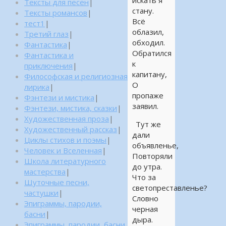
искать я
Тексты для песен
|
стану.
Тексты романсов
|
Всё
тест1
|
облазил,
Третий глаз
|
обходил.
Фантастика
|
Обратился
Фантастика и
к
приключения
|
капитану,
Философская и религиозная
О
лирика
|
пропаже
Фэнтези и мистика
|
заявил.
Фэнтези, мистика, сказки
|
Художественная проза
|
Тут же
Художественный рассказ
|
дали
Циклы стихов и поэмы
|
объявленье,
Человек и Вселенная
|
Повторяли
Школа литературного
до утра.
мастерства
|
Что за
Шуточные песни,
светопреставленье?
частушки
|
Словно
Эпиграммы, пародии,
черная
басни
|
дыра.
Эпиграммы, пародии, басни,