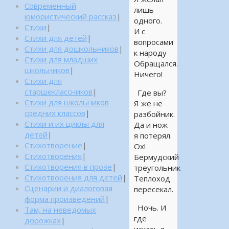
Современный
лишь
юмористический рассказ
|
одного.
Стихи
|
И с
Стихи для детей
|
вопросами
Стихи для дошкольников
|
к народу
Стихи для младших
Обращался.
школьников
|
Ничего!
Стихи для
старшеклассников
|
Где вы?
Стихи для школьников
Я же не
средних классов
|
разбойник.
Стихи и их циклы для
Да и нож
детей
|
я потерял.
Стихотворение
|
Ох!
Стихотворения
|
Бермудский
Стихотворения в прозе
|
треугольник
Стихотворения для детей
|
Теплоход
Сценарии и диалоговая
пересекал.
форма произведений
|
Ночь. И
Там, на неведомых
где
дорожках
|