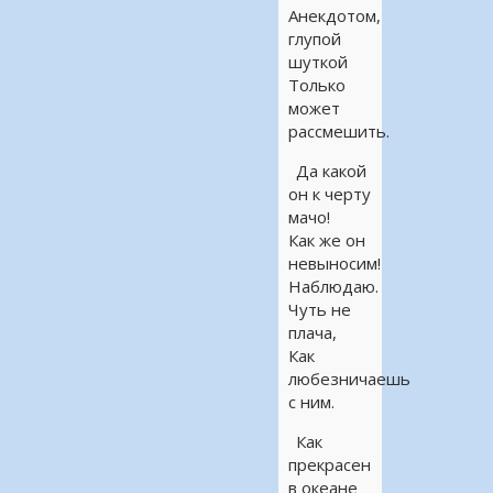
Анекдотом,
глупой
шуткой
Только
может
рассмешить.
Да какой
он к черту
мачо!
Как же он
невыносим!
Наблюдаю.
Чуть не
плача,
Как
любезничаешь
с ним.
Как
прекрасен
в океане