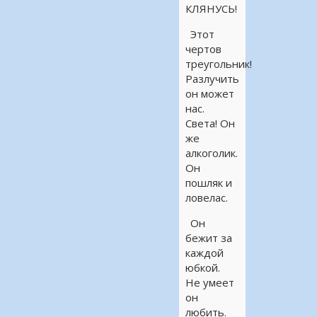
КЛЯНУСЬ!
Этот
чертов
треугольник!
Разлучить
он может
нас.
Света! Он
же
алкоголик.
Он
пошляк и
ловелас.
Он
бежит за
каждой
юбкой.
Не умеет
он
любить.