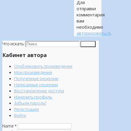
Для
отправки
комментария
вам
необходимо
авторизоваться
.
Что искать:
Поиск
Кабинет автора
Опубликовать произведение
Мои произведения
Полученные рецензии
Написанные рецензии
Восстановление доступа
Изменить профиль
Забыли пароль?
Регистрация
Войти
Name
*