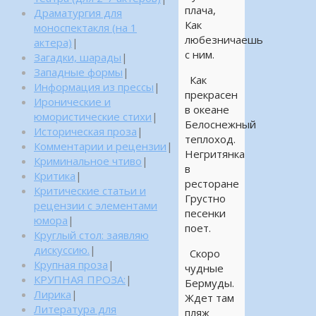
плача,
Драматургия для
Как
моноспектакля (на 1
любезничаешь
актера)
|
с ним.
Загадки, шарады
|
Западные формы
|
Как
Информация из прессы
|
прекрасен
Иронические и
в океане
юмористические стихи
|
Белоснежный
Историческая проза
|
теплоход.
Комментарии и рецензии
|
Негритянка
Криминальное чтиво
|
в
Критика
|
ресторане
Критические статьи и
Грустно
рецензии с элементами
песенки
юмора
|
поет.
Круглый стол: заявляю
дискуссию.
|
Скоро
Крупная проза
|
чудные
КРУПНАЯ ПРОЗА:
|
Бермуды.
Лирика
|
Ждет там
Литература для
пляж