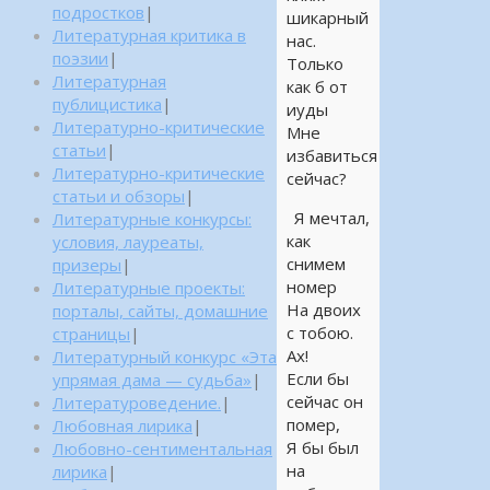
подростков
|
шикарный
Литературная критика в
нас.
поэзии
|
Только
Литературная
как б от
публицистика
|
иуды
Литературно-критические
Мне
статьи
|
избавиться
Литературно-критические
сейчас?
статьи и обзоры
|
Я мечтал,
Литературные конкурсы:
как
условия, лауреаты,
снимем
призеры
|
номер
Литературные проекты:
На двоих
порталы, сайты, домашние
с тобою.
страницы
|
Ах!
Литературный конкурс «Эта
Если бы
упрямая дама — судьба»
|
сейчас он
Литературоведение.
|
помер,
Любовная лирика
|
Я бы был
Любовно-сентиментальная
на
лирика
|