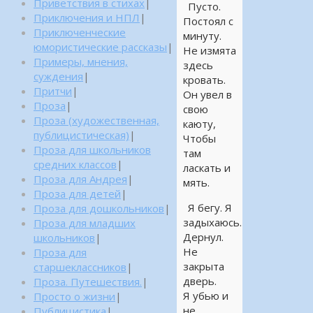
Приветствия в стихах
|
Пусто.
Приключения и НПЛ
|
Постоял с
Приключенческие
минуту.
юмористические рассказы
|
Не измята
Примеры, мнения,
здесь
суждения
|
кровать.
Притчи
|
Он увел в
Проза
|
свою
Проза (художественная,
каюту,
публицистическая)
|
Чтобы
Проза для школьников
там
средних классов
|
ласкать и
Проза для Андрея
|
мять.
Проза для детей
|
Я бегу. Я
Проза для дошкольников
|
задыхаюсь.
Проза для младших
Дернул.
школьников
|
Не
Проза для
закрыта
старшеклассников
|
дверь.
Проза. Путешествия.
|
Я убью и
Просто о жизни
|
не
Публицистика
|