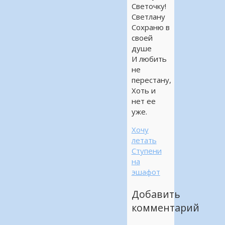
Светочку!
Светлану
Сохраню в
своей
душе
И любить
не
перестану,
Хоть и
нет ее
уже.
Хочу
летать
Ступени
на
эшафот
Добавить
комментарий