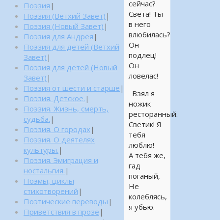
сейчас?
Поэзия
|
Света! Ты
Поэзия (Ветхий Завет)
|
в него
Поэзия (Новый Завет)
|
влюбилась?
Поэзия для Андрея
|
Он
Поэзия для детей (Ветхий
подлец!
Завет)
|
Он
Поэзия для детей (Новый
ловелас!
Завет)
|
Поэзия от шести и старше
|
Взял я
Поэзия. Детское.
|
ножик
Поэзия. Жизнь, смерть,
ресторанный.
судьба.
|
Светик! Я
Поэзия. О городах
|
тебя
Поэзия. О деятелях
люблю!
культуры.
|
А тебя же,
Поэзия. Эмиграция и
гад
ностальгия.
|
поганый,
Поэмы, циклы
Не
стихотворений
|
колеблясь,
Поэтические переводы
|
я убью.
Приветствия в прозе
|