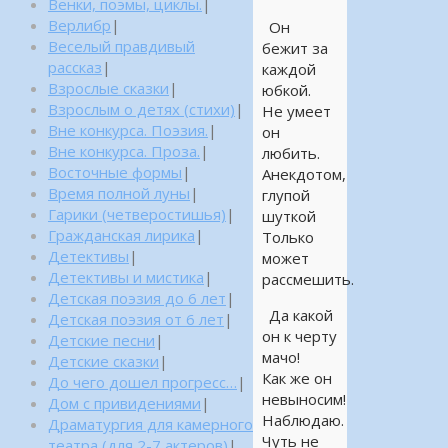
Венки, поэмы, циклы.
|
Верлибр
|
Он
Веселый правдивый
бежит за
рассказ
|
каждой
Взрослые сказки
|
юбкой.
Взрослым о детях (стихи)
|
Не умеет
Вне конкурса. Поэзия.
|
он
Вне конкурса. Проза.
|
любить.
Восточные формы
|
Анекдотом,
Время полной луны
|
глупой
Гарики (четверостишья)
|
шуткой
Гражданская лирика
|
Только
Детективы
|
может
Детективы и мистика
|
рассмешить.
Детская поэзия до 6 лет
|
Да какой
Детская поэзия от 6 лет
|
он к черту
Детские песни
|
мачо!
Детские сказки
|
Как же он
До чего дошел прогресс…
|
невыносим!
Дом с привидениями
|
Наблюдаю.
Драматургия для камерного
Чуть не
театра (для 2-7 актеров)
|