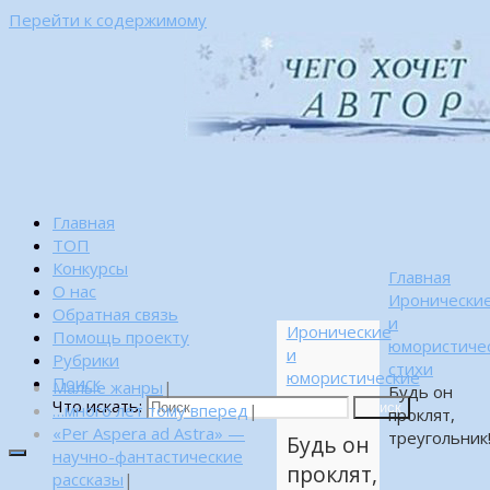
Перейти к содержимому
Главная
ТОП
Конкурсы
Главная
О нас
Иронически
Обратная связь
и
Иронические
Помощь проекту
юмористиче
и
Рубрики
стихи
юмористические
Поиск
Малые жанры
|
Будь он
стихи
Что искать:
…много лет тому вперед
|
Поиск
проклят,
«Per Aspera ad Astra» —
треугольник
Будь он
научно-фантастические
проклят,
рассказы
|