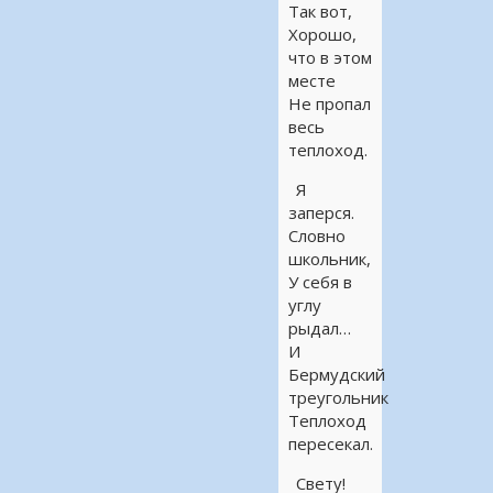
Так вот,
Хорошо,
что в этом
месте
Не пропал
весь
теплоход.
Я
заперся.
Словно
школьник,
У себя в
углу
рыдал…
И
Бермудский
треугольник
Теплоход
пересекал.
Свету!