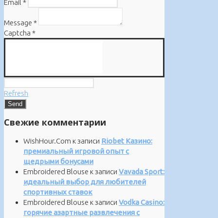
Email
*
Message
*
Captcha
*
Refresh
Свежие комментарии
WishHour.Com
к записи
Riobet Казино:
премиальный игровой опыт с
щедрыми бонусами
Embroidered Blouse
к записи
Vavada Sport:
идеальный выбор для любителей
спортивных ставок
Embroidered Blouse
к записи
Vodka Casino:
горячие азартные развлечения с