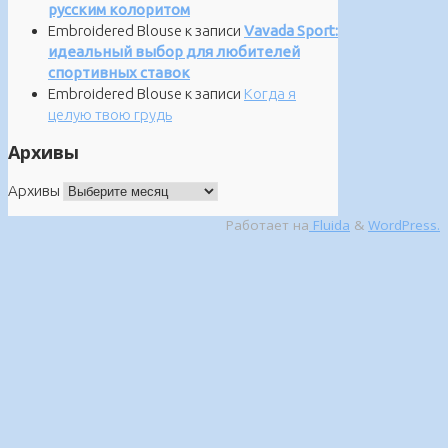
русским колоритом
Embroidered Blouse
к записи
Vavada Sport:
идеальный выбор для любителей
спортивных ставок
Embroidered Blouse
к записи
Когда я
целую твою грудь
Архивы
Архивы
Работает на
Fluida
&
WordPress.