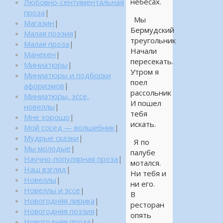
небесах.
Любовно-сентиментальная
проза
|
Мы
Магазин
|
Бермудский
Малая поэзия
|
треугольник
Малая проза
|
Начали
Манекен
|
пересекать.
Миниатюры
|
Утром я
Миниатюры и подборки
поел
афоризмов
|
рассольник
Миниатюры, эссе,
И пошел
новеллы
|
тебя
Мне хорошо
|
искать.
Мой сосед — волшебник
|
Мудрые сказки
|
Я по
Мы молодые
|
палубе
Научно-популярная проза
|
мотался.
Наш взгляд
|
Ни тебя и
Новеллы
|
ни его.
Новеллы и эссе
|
В
Новогодняя лирика
|
ресторан
Новогодняя поэзия
|
опять
Новогодняя проза
|