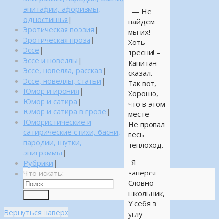
эпитафии, афоризмы,
— Не
одностишья
|
найдем
Эротическая поэзия
|
мы их!
Эротическая проза
|
Хоть
Эссе
|
тресни! –
Эссе и новеллы
|
Капитан
Эссе, новелла, рассказ
|
сказал. –
Эссе, новеллы, статьи
|
Так вот,
Юмор и ирония
|
Хорошо,
Юмор и сатира
|
что в этом
Юмор и сатира в прозе
|
месте
Юмористические и
Не пропал
сатирические стихи, басни,
весь
пародии, шутки,
теплоход.
эпиграммы
|
Я
Рубрики
|
заперся.
Что искать:
Словно
школьник,
Поиск
У себя в
Вернуться наверх
углу