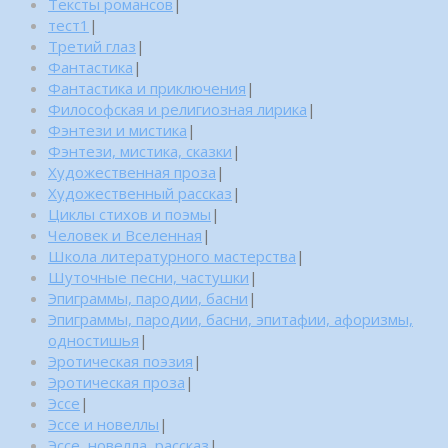
Тексты романсов
|
тест1
|
Третий глаз
|
Фантастика
|
Фантастика и приключения
|
Философская и религиозная лирика
|
Фэнтези и мистика
|
Фэнтези, мистика, сказки
|
Художественная проза
|
Художественный рассказ
|
Циклы стихов и поэмы
|
Человек и Вселенная
|
Школа литературного мастерства
|
Шуточные песни, частушки
|
Эпиграммы, пародии, басни
|
Эпиграммы, пародии, басни, эпитафии, афоризмы,
одностишья
|
Эротическая поэзия
|
Эротическая проза
|
Эссе
|
Эссе и новеллы
|
Эссе, новелла, рассказ
|