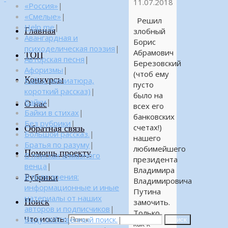
11.07.2018
«Россия»
|
«Смелые»
|
Решил
Help me
|
Главная
злобный
Авангардная и
Борис
психоделическая поэзия
|
Абрамович
ТОП
Авторская песня
|
Березовский
Афоризмы
|
(чтоб ему
Конкурсы
Байка (миниатюра,
пусто
короткий рассказ)
|
было на
Байки
|
О нас
всех его
Байки в стихах
|
банковских
Без рубрики
|
счетах!)
Обратная связь
Большой рассказ.
|
нашего
Братья по разуму
|
любимейшего
Помощь проекту
В поисках алмазного
президента
венца
|
Владимира
Рубрики
В поле зрения:
Владимировича
информационные и иные
Путина
материалы от наших
Поиск
замочить.
авторов и подписчиков
|
Только
Что искать:
Веду собственный поиск.
|
Поиск
как к