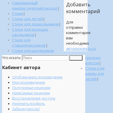
Современный
Добавить
юмористический рассказ
|
комментарий
Стихи
|
Стихи для детей
|
Для
Стихи для дошкольников
|
отправки
Стихи для младших
комментария
школьников
|
вам
Стихи для
необходимо
старшеклассников
|
авторизоваться
.
Стихи для школьников
средних
Что искать:
Поиск
классов
|
Кабинет автора
Стихи и их
циклы для
Опубликовать произведение
детей
|
Мои произведения
Полученные рецензии
Написанные рецензии
Восстановление доступа
Изменить профиль
Забыли пароль?