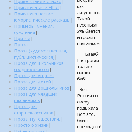
мокрый,
Приветствия в стихах
|
как
Приключения и НПЛ
|
лягушонок.
Приключенческие
Такой
юмористические рассказы
|
пусенька!
Примеры, мнения,
Улыбается
суждения
|
и грозит
Притчи
|
пальчиком:
Проза
|
Проза (художественная,
— Баааб!
публицистическая)
|
Не трогай
Проза для школьников
только
средних классов
|
наших
Проза для Андрея
|
баб!
Проза для детей
|
Проза для дошкольников
|
Вся
Проза для младших
Россия со
школьников
|
смеху
Проза для
подыхала.
старшеклассников
|
Вот это,
Проза. Путешествия.
|
блин,
Просто о жизни
|
президент!
Публицистика
|