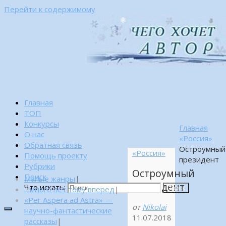
Перейти к содержимому
Главная
ТОП
Конкурсы
Главная
О нас
«Россия»
Обратная связь
Остроумный
«Россия»
Помощь проекту
президент
Рубрики
Остроумный
Поиск
Малые жанры
|
президент
Что искать:
…много лет тому вперед
|
Поиск
«Per Aspera ad Astra» —
от
Nikolai
научно-фантастические
11.07.2018
рассказы
|