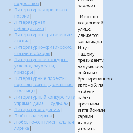
подростков
|
замочит.
Литературная критика в
поэзии
|
И вот по
Литературная
лондонской
публицистика
|
улице
Литературно-критические
движется
статьи
|
кавалькада.
Литературно-критические
И тут
статьи и обзоры
|
нашему
Литературные конкурсы:
президенту
условия, лауреаты,
вздумалось
призеры
|
выйти из
Литературные проекты:
бронированного
порталы, сайты, домашние
автомобиля,
страницы
|
чтобы в
Литературный конкурс «Эта
пабе с
упрямая дама — судьба»
|
простыми
Литературоведение.
|
английскими
Любовная лирика
|
сэрами
Любовно-сентиментальная
жажду
лирика
|
утолить.