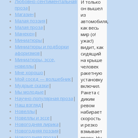
Любовно-сентиментальная
И только
проза
|
он вышел
Магазин
|
из
Малая поэзия
|
автомобиля,
Малая проза
|
как весь
Манекен
|
мир (о!
Миниатюры
|
ужас!)
Миниатюры и подборки
видит, как
афоризмов
|
сидящий
Миниатюры, эссе,
на крыше
новеллы
|
человек
Мне хорошо
|
ракетную
Мой сосед — волшебник
|
установку
Мудрые сказки
|
включил.
Мы молодые
|
Ракета с
Научно-популярная проза
|
диким
Наш взгляд
|
ревом
Новеллы
|
набирает
Новеллы и эссе
|
скорость
Новогодняя лирика
|
и резко
Новогодняя поэзия
|
взмывает
Новогодняя проза
|
вверх. Ну,