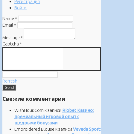
Регистрация
Войти
Name
*
Email
*
Message
*
Captcha
*
Refresh
Свежие комментарии
WishHour.Com
к записи
Riobet Казино:
премиальный игровой опыт с
щедрыми бонусами
Embroidered Blouse
к записи
Vavada Sport: