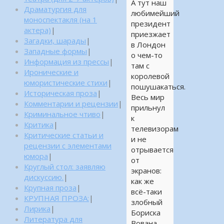
А тут наш
Драматургия для
любимейший
моноспектакля (на 1
президент
актера)
|
приезжает
Загадки, шарады
|
в Лондон
Западные формы
|
о чем-то
Информация из прессы
|
там с
Иронические и
королевой
юмористические стихи
|
пошушакаться.
Историческая проза
|
Весь мир
Комментарии и рецензии
|
прильнул
Криминальное чтиво
|
к
Критика
|
телевизорам
Критические статьи и
и не
рецензии с элементами
отрывается
юмора
|
от
Круглый стол: заявляю
экранов:
дискуссию.
|
как же
Крупная проза
|
всё-таки
КРУПНАЯ ПРОЗА:
|
злобный
Лирика
|
Бориска
Литература для
Вована