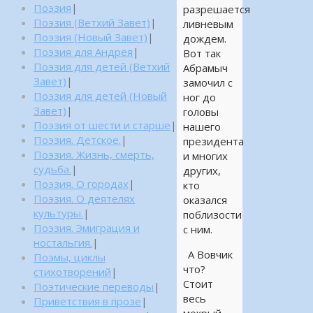
Поэзия
|
разрешается
Поэзия (Ветхий Завет)
|
ливневым
Поэзия (Новый Завет)
|
дождем.
Поэзия для Андрея
|
Вот так
Поэзия для детей (Ветхий
Абрамыч
Завет)
|
замочил с
Поэзия для детей (Новый
ног до
Завет)
|
головы
Поэзия от шести и старше
|
нашего
Поэзия. Детское.
|
президента
Поэзия. Жизнь, смерть,
и многих
судьба.
|
других,
Поэзия. О городах
|
кто
Поэзия. О деятелях
оказался
культуры.
|
поблизости
Поэзия. Эмиграция и
с ним.
ностальгия.
|
А Вовчик
Поэмы, циклы
что?
стихотворений
|
Стоит
Поэтические переводы
|
весь
Приветствия в прозе
|