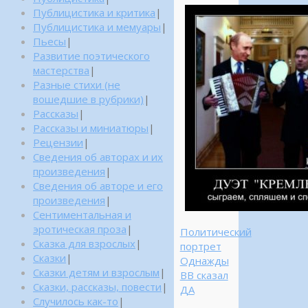
Публицистика и критика
|
Публицистика и мемуары
|
Пьесы
|
Развитие поэтического
мастерства
|
Разные стихи (не
вошедшие в рубрики)
|
Рассказы
|
Рассказы и миниатюры
|
Рецензии
|
Сведения об авторах и их
произведения
|
Сведения об авторе и его
произведения
|
Сентиментальная и
эротическая проза
|
Политический
Сказка для взрослых
|
портрет
Сказки
|
Однажды
Сказки детям и взрослым
|
ВВ сказал
Сказки, рассказы, повести
|
ДА
Случилось как-то
|