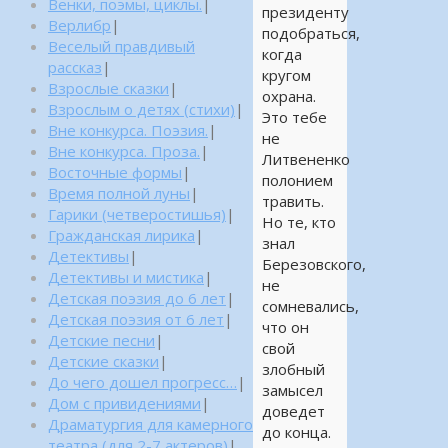
Венки, поэмы, циклы.
|
президенту
Верлибр
|
подобраться,
Веселый правдивый
когда
рассказ
|
кругом
Взрослые сказки
|
охрана.
Взрослым о детях (стихи)
|
Это тебе
Вне конкурса. Поэзия.
|
не
Вне конкурса. Проза.
|
Литвененко
Восточные формы
|
полонием
Время полной луны
|
травить.
Гарики (четверостишья)
|
Но те, кто
Гражданская лирика
|
знал
Детективы
|
Березовского,
Детективы и мистика
|
не
Детская поэзия до 6 лет
|
сомневались,
Детская поэзия от 6 лет
|
что он
Детские песни
|
свой
Детские сказки
|
злобный
До чего дошел прогресс…
|
замысел
Дом с привидениями
|
доведет
Драматургия для камерного
до конца.
театра (для 2-7 актеров)
|