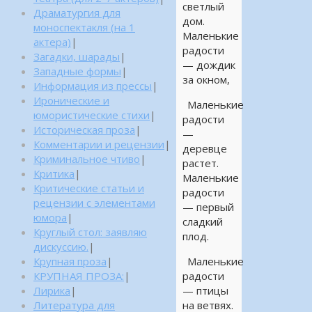
светлый
Драматургия для
дом.
моноспектакля (на 1
Маленькие
актера)
|
радости
Загадки, шарады
|
— дождик
Западные формы
|
за окном,
Информация из прессы
|
Иронические и
Маленькие
юмористические стихи
|
радости
Историческая проза
|
—
Комментарии и рецензии
|
деревце
Криминальное чтиво
|
растет.
Критика
|
Маленькие
Критические статьи и
радости
рецензии с элементами
— первый
юмора
|
сладкий
Круглый стол: заявляю
плод.
дискуссию.
|
Крупная проза
|
Маленькие
КРУПНАЯ ПРОЗА:
|
радости
Лирика
|
— птицы
Литература для
на ветвях.