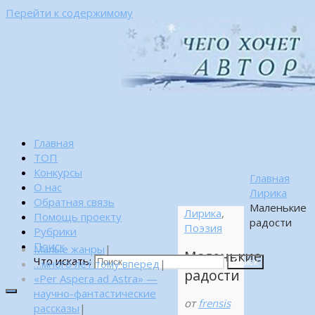
Перейти к содержимому
Главная
ТОП
Конкурсы
Главная
О нас
Лирика
Обратная связь
Маленькие
Лирика
,
Помощь проекту
радости
Поэзия
Рубрики
Поиск
Малые жанры
|
Маленькие
Что искать:
…много лет тому вперед
|
Поиск
радости
«Per Aspera ad Astra» —
научно-фантастические
от
frensis
рассказы
|