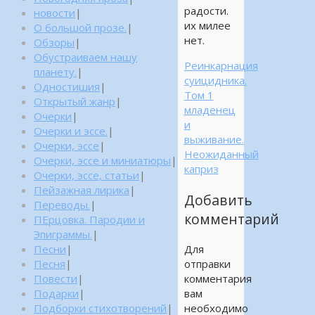
радости.
новости
|
их милее
О большой прозе.
|
нет.
Обзоры
|
Обустраиваем нашу
Реинкарнация
планету.
|
суицидника.
Одностишия
|
Том 1
Открытый жанр
|
младенец
Очерки
|
и
Очерки и эссе.
|
выживание.
Очерки, эссе
|
Неожиданный
Очерки, эссе и миниатюры
|
каприз
Очерки, эссе, статьи
|
Пейзажная лирика
|
Добавить
Переводы.
|
комментарий
ПЕрцовка. Пародии и
Эпиграммы.
|
Песни
|
Для
Песня
|
отправки
Повести
|
комментария
Подарки
|
вам
Подборки стихотворений
|
необходимо