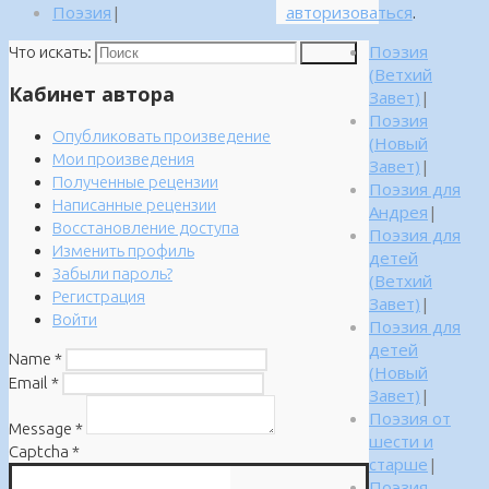
Поэзия
|
авторизоваться
.
Поэзия
Что искать:
Поиск
(Ветхий
Кабинет автора
Завет)
|
Поэзия
Опубликовать произведение
(Новый
Мои произведения
Завет)
|
Полученные рецензии
Поэзия для
Написанные рецензии
Андрея
|
Восстановление доступа
Поэзия для
Изменить профиль
детей
Забыли пароль?
(Ветхий
Регистрация
Завет)
|
Войти
Поэзия для
детей
Name
*
(Новый
Email
*
Завет)
|
Поэзия от
Message
*
шести и
Captcha
*
старше
|
Поэзия.