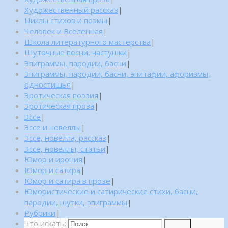
Художественный рассказ
|
Циклы стихов и поэмы
|
Человек и Вселенная
|
Школа литературного мастерства
|
Шуточные песни, частушки
|
Эпиграммы, пародии, басни
|
Эпиграммы, пародии, басни, эпитафии, афоризмы,
одностишья
|
Эротическая поэзия
|
Эротическая проза
|
Эссе
|
Эссе и новеллы
|
Эссе, новелла, рассказ
|
Эссе, новеллы, статьи
|
Юмор и ирония
|
Юмор и сатира
|
Юмор и сатира в прозе
|
Юмористические и сатирические стихи, басни,
пародии, шутки, эпиграммы
|
Рубрики
|
Что искать:
Поиск