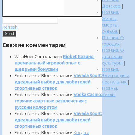
Детское.
|
Поэзия.
Жизнь,
смерть,
Refresh
судьба.
|
Поэзия. О
городах
|
Свежие комментарии
Поэзия. О
деятелях
WishHour.Com
к записи
Riobet Казино:
культуры.
|
премиальный игровой опыт с
Поэзия.
щедрыми бонусами
Эмиграция и
Embroidered Blouse
к записи
Vavada Sport:
ностальгия.
|
идеальный выбор для любителей
Поэмы,
спортивных ставок
циклы
Embroidered Blouse
к записи
Vodka Casino:
горячие азартные развлечения с
русским колоритом
Embroidered Blouse
к записи
Vavada Sport:
идеальный выбор для любителей
спортивных ставок
Embroidered Blouse
к записи
Когда я