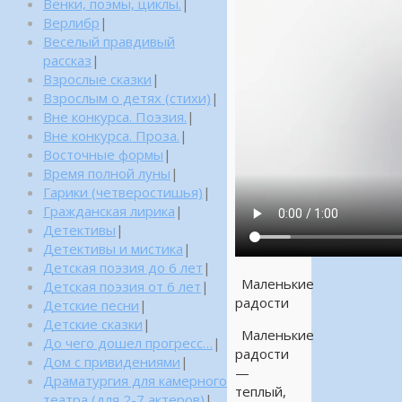
Венки, поэмы, циклы.
|
Верлибр
|
Веселый правдивый
рассказ
|
Взрослые сказки
|
Взрослым о детях (стихи)
|
Вне конкурса. Поэзия.
|
Вне конкурса. Проза.
|
Восточные формы
|
Время полной луны
|
Гарики (четверостишья)
|
Гражданская лирика
|
Детективы
|
Детективы и мистика
|
Детская поэзия до 6 лет
|
Маленькие
Детская поэзия от 6 лет
|
радости
Детские песни
|
Детские сказки
|
Маленькие
До чего дошел прогресс…
|
радости
Дом с привидениями
|
—
Драматургия для камерного
теплый,
театра (для 2-7 актеров)
|