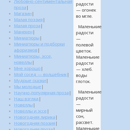
Любовно-сентиментальная
радости
проза
|
— огонек
Магазин
|
во мгле.
Малая поэзия
|
Малая проза
|
Маленькие
Манекен
|
радости
Миниатюры
|
—
Миниатюры и подборки
полевой
афоризмов
|
цветок.
Миниатюры, эссе,
Маленькие
новеллы
|
радости
Мне хорошо
|
— хлеб.
Мой сосед — волшебник
|
воды
Мудрые сказки
|
глоток.
Мы молодые
|
Маленькие
Научно-популярная проза
|
радости
Наш взгляд
|
—
Новеллы
|
мирный
Новеллы и эссе
|
сон,
Новогодняя лирика
|
рассвет.
Новогодняя поэзия
|
Маленькие
Новогодняя проза
|