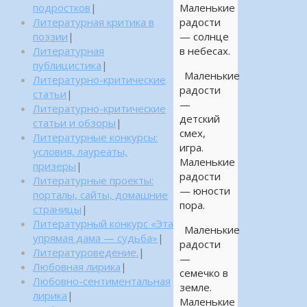
подростков
|
Маленькие
Литературная критика в
радости
поэзии
|
— солнце
Литературная
в небесах.
публицистика
|
Маленькие
Литературно-критические
радости
статьи
|
—
Литературно-критические
детский
статьи и обзоры
|
смех,
Литературные конкурсы:
игра.
условия, лауреаты,
Маленькие
призеры
|
радости
Литературные проекты:
— юности
порталы, сайты, домашние
пора.
страницы
|
Литературный конкурс «Эта
Маленькие
упрямая дама — судьба»
|
радости
Литературоведение.
|
—
Любовная лирика
|
семечко в
Любовно-сентиментальная
земле.
лирика
|
Маленькие