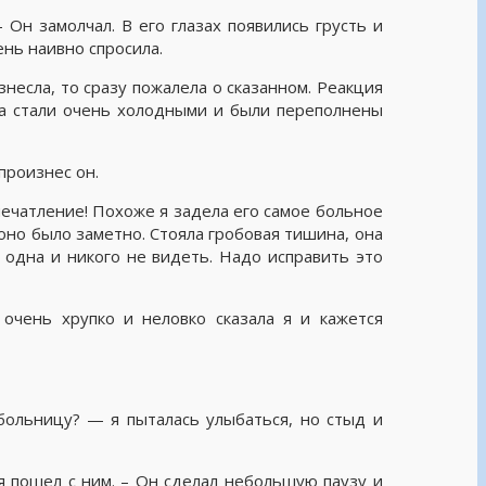
Он замолчал. В его глазах появились грусть и
ень наивно спросила.
знесла, то сразу пожалела о сказанном. Реакция
за стали очень холодными и были переполнены
произнес он.
впечатление! Похоже я задела его самое больное
но было заметно. Стояла гробовая тишина, она
я одна и никого не видеть. Надо исправить это
чень хрупко и неловко сказала я и кажется
больницу? — я пыталась улыбаться, но стыд и
я пошел с ним. – Он сделал небольшую паузу и