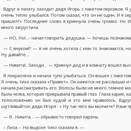
Вдруг в палату заходит дядя Игорь с пакетом персиков. Я 
очень тепло улыбался. Потом сказал, что он не один. И я ок
пришел?» Последнее слово я крикнула очень громко. Но Иг
много загрустила.
— НО, Но!…- начал говорить дедушка. — Хочешь познакоми
— С внуком!? — я не очень хотела с кем-то знакомится, н
Ну давайте…
— Никита!.. Заходи… — Крикнул дед и в комнату вошел выс
Я покраснела и начала тупо улыбаться. Он вошел с пакетом
Я очень тихо сказала «Привет». Он кажется не расслышал и 
начала рассматривать его. Волосы были не много темнее мо
была челка, которая прикрывала правый глаз. Глаза карие, 
телосложению он был худой и это мне нравилось. Вдру
шутливыйтон дяди Игоря : « Ну так чего вы молчите? Язык пр
— Я.. Никита… — обрывисто говорил парень.
– Лиза. – На выдохе тихо сказала я. —