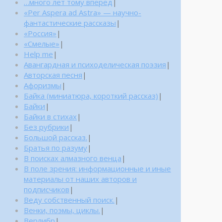
…много лет тому вперед
|
«Per Aspera ad Astra» — научно-
фантастические рассказы
|
«Россия»
|
«Смелые»
|
Help me
|
Авангардная и психоделическая поэзия
|
Авторская песня
|
Афоризмы
|
Байка (миниатюра, короткий рассказ)
|
Байки
|
Байки в стихах
|
Без рубрики
|
Большой рассказ.
|
Братья по разуму
|
В поисках алмазного венца
|
В поле зрения: информационные и иные
материалы от наших авторов и
подписчиков
|
Веду собственный поиск.
|
Венки, поэмы, циклы.
|
Верлибр
|