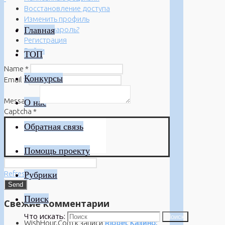
Восстановление доступа
Изменить профиль
Главная
Забыли пароль?
Регистрация
Войти
ТОП
Name
*
Конкурсы
Email
*
Message
*
О нас
Captcha
*
Обратная связь
Помощь проекту
Refresh
Рубрики
Поиск
Свежие комментарии
Что искать:
Поиск
WishHour.Com
к записи
Riobet Казино: