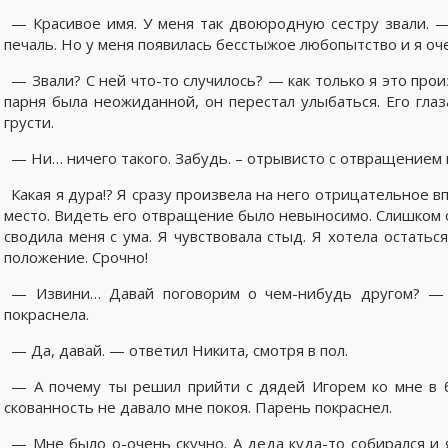
— Красивое имя. У меня так двоюродную сестру звали. — 
печаль. Но у меня появилась бесстыжое любопытство и я оч
— Звали? С ней что-то случилось? — как только я это прои
парня была неожиданной, он перестал улыбаться. Его гла
грусти.
— Ни… ничего такого. Забудь. – отрывисто с отвращением 
Какая я дура!? Я сразу произвела на него отрицательное 
место. Видеть его отвращение было невыносимо. Слишком о
сводила меня с ума. Я чувствовала стыд. Я хотела остатьс
положение. Срочно!
— Извини… Давай поговорим о чем-нибудь другом? — о
покраснела.
— Да, давай. — ответил Никита, смотря в пол.
— А почему ты решил прийти с дядей Игорем ко мне в 
скованность не давало мне покоя. Парень покраснел.
— Мне было о-очень скучно. А деда куда-то собирался и 