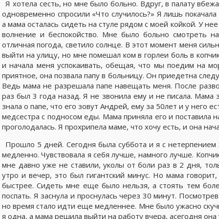
Я хотела сесть, но мне было больно. Вдруг, в палату вбе
одновременно спросили «Что случилось?» Я лишь покачала 
а мама осталась сидеть на стуле рядом с моей койкой. У не
волнение и беспокойство. Мне было больно смотреть на
отличная погода, светило солнце. В этот момент меня сильн
выйти на улицу, но мне помешал ком в горлеи боль в копчи
и начала меня успокаивать, обещая, что мы поедим на мо
приятное, она позвала папу в больницу. Он приедетна след
Ведь мама не разрешала папе навещать меня. После развод
раз был 3 года назад. Я не звонила ему и не писала. Мама 
знала о папе, что его зовут Андрей, ему за 50лет и у него
медсестра с подносом еды. Мама приняла его и поставила на
проголодалась. Я прохрипела маме, что хочу есть, и она нач
Прошло 5 дней. Сегодня была суббота и я с нетерпением
медленно. Чувствовала я себя лучше, намного лучше. Копчи
мне давно уже не ставили, уколы от боли раз в 2 дня, то
утро и вечер, это был гигантский минус. Но мама говорит
быстрее. Сидеть мне еще было нельзя, а стоять тем боле
поспать. Я заснула и проснулась через 30 минут. Посмотрев
но время стало идти еще медленнее. Мне было ужасно скучн
я одна, а мама решила выйти на работу вчера, асегодня он