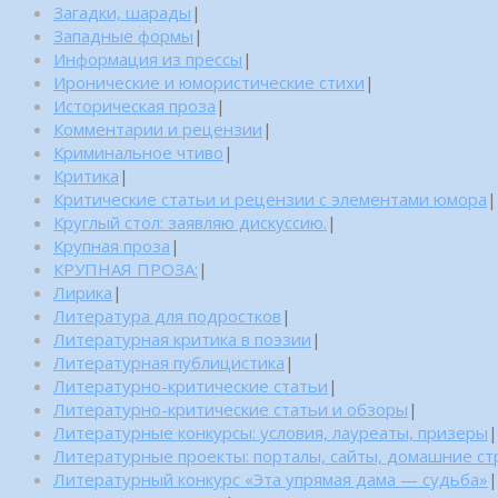
Загадки, шарады
|
Западные формы
|
Информация из прессы
|
Иронические и юмористические стихи
|
Историческая проза
|
Комментарии и рецензии
|
Криминальное чтиво
|
Критика
|
Критические статьи и рецензии с элементами юмора
|
Круглый стол: заявляю дискуссию.
|
Крупная проза
|
КРУПНАЯ ПРОЗА:
|
Лирика
|
Литература для подростков
|
Литературная критика в поэзии
|
Литературная публицистика
|
Литературно-критические статьи
|
Литературно-критические статьи и обзоры
|
Литературные конкурсы: условия, лауреаты, призеры
|
Литературные проекты: порталы, сайты, домашние с
Литературный конкурс «Эта упрямая дама — судьба»
|