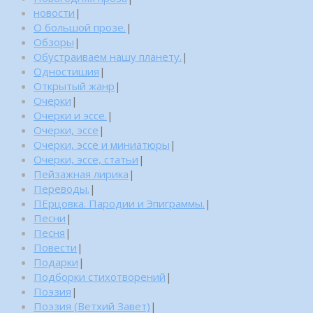
новости
|
О большой прозе.
|
Обзоры
|
Обустраиваем нашу планету.
|
Одностишия
|
Открытый жанр
|
Очерки
|
Очерки и эссе.
|
Очерки, эссе
|
Очерки, эссе и миниатюры
|
Очерки, эссе, статьи
|
Пейзажная лирика
|
Переводы.
|
ПЕрцовка. Пародии и Эпиграммы.
|
Песни
|
Песня
|
Повести
|
Подарки
|
Подборки стихотворений
|
Поэзия
|
Поэзия (Ветхий Завет)
|