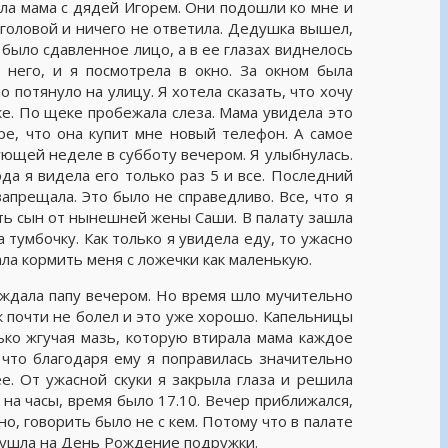
жала мама с дядей Игорем. Они подошли ко мне и
головой и ничего не ответила. Дедушка вышел,
е было сдавленное лицо, а в ее глазах виднелось
 него, и я посмотрела в окно. За окном была
о потянуло на улицу. Я хотела сказать, что хочу
ке. По щеке пробежала слеза. Мама увидела это
ре, что она купит мне новый телефон. А самое
ующей неделе в субботу вечером. Я улыбнулась.
а я видела его только раз 5 и все. Последний
запрещала. Это было не справедливо. Все, что я
 есть сын от нынешней жены Саши. В палату зашла
 тумбочку. Как только я увидела еду, то ужасно
ала кормить меня с ложечки как маленькую.
 ждала папу вечером. Но время шло мучительно
к почти не болел и это уже хорошо. Капельницы
лько жгучая мазь, которую втирала мама каждое
, что благодаря ему я поправилась значительно
е. От ужасной скуки я закрыла глаза и решила
 на часы, время было 17.10. Вечер приближался,
о, говорить было не с кем. Потому что в палате
а ушла на День Рождение подружки.