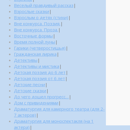
Веселый правдивый рассказ
|
Взрослые сказки
|
Взрослым о детях (стихи)
|
Вне конкурса. Поэзия.
|
Вне конкурса. Проза.
|
Восточные формы
|
Время полной луны
|
Гарики (четверостишья)
|
Гражданская лирика
|
Детективы
|
Детективы и мистика
|
Детская поэзия до 6 лет
|
Детская поэзия от 6 лет
|
Детские песни
|
Детские сказки
|
До чего дошел прогресс…
|
Дом с привидениями
|
Драматургия для камерного театра (для 2-
7 актеров)
|
Драматургия для моноспектакля (на 1
актера)
|