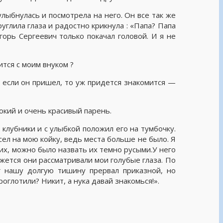
улыбнулась и посмотрела на него. Он все так же
руглила глаза и радостно крикнула : «Папа? Папа
орь Сергеевич только покачал головой. И я не
тся с моим внуком ?
о если он пришел, то уж придется знакомится —
окий и очень красивый парень.
 клубники и с улыбкой положил его на тумбочку.
сел на мою койку, ведь места больше не было. Я
их, можно было назвать их темно русыми.У него
кажется они рассматривали мои голубые глаза. По
г нашу долгую тишину прервал приказной, но
оглотили? Никит, а нука давай знакомься!».