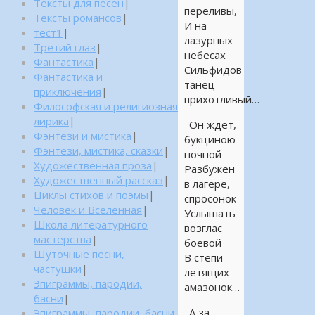
Тексты для песен
|
переливы,
Тексты романсов
|
И на
тест1
|
лазурных
Третий глаз
|
небесах
Фантастика
|
Сильфидов
Фантастика и
танец
приключения
|
прихотливый…
Философская и религиозная
лирика
|
Он ждёт,
Фэнтези и мистика
|
букциною
Фэнтези, мистика, сказки
|
ночной
Художественная проза
|
Разбужен
Художественный рассказ
|
в лагере,
Циклы стихов и поэмы
|
спросонок
Человек и Вселенная
|
Услышать
Школа литературного
возглас
мастерства
|
боевой
Шуточные песни,
В степи
частушки
|
летящих
Эпиграммы, пародии,
амазонок…
басни
|
А за
Эпиграммы, пародии, басни,