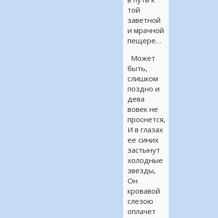
той
заветной
и мрачной
пещере…
Может
быть,
слишком
поздно и
дева
вовек не
проснется,
И в глазах
ее синих
застынут
холодные
звезды,
Он
кровавой
слезою
оплачет