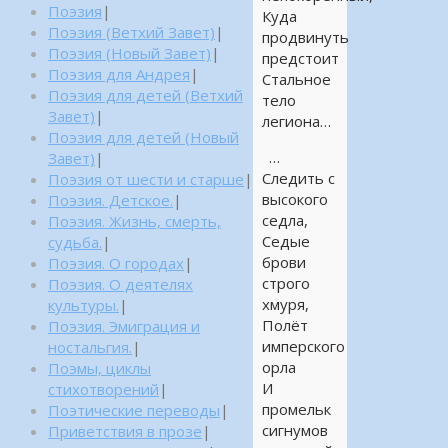
Поэзия
|
Куда
Поэзия (Ветхий Завет)
|
продвинуть
Поэзия (Новый Завет)
|
предстоит
Поэзия для Андрея
|
Стальное
Поэзия для детей (Ветхий
тело
Завет)
|
легиона…
Поэзия для детей (Новый
…
Завет)
|
Следить с
Поэзия от шести и старше
|
высокого
Поэзия. Детское.
|
седла,
Поэзия. Жизнь, смерть,
Седые
судьба.
|
брови
Поэзия. О городах
|
строго
Поэзия. О деятелях
хмуря,
культуры.
|
Полёт
Поэзия. Эмиграция и
имперского
ностальгия.
|
орла
Поэмы, циклы
И
стихотворений
|
промельк
Поэтические переводы
|
сигнумов
Приветствия в прозе
|