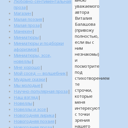
мною
Любовно-сентиментальная
уважаемого
проза
|
автора
Магазин
|
Виталия
Малая поэзия
|
Балашова
Малая проза
|
(привожу
Манекен
|
полностью,
Миниатюры
|
если вы с
Миниатюры и подборки
ним
афоризмов
|
незнакомы)
Миниатюры, эссе,
и
новеллы
|
посмотрите
Мне хорошо
|
под
Мой сосед — волшебник
|
стихотворением
Мудрые сказки
|
те
Мы молодые
|
строчки,
Научно-популярная проза
|
которые
Наш взгляд
|
меня
Новеллы
|
интересуют
Новеллы и эссе
|
с точки
Новогодняя лирика
|
зрения
Новогодняя поэзия
|
нашего
Новогодняя проза
|