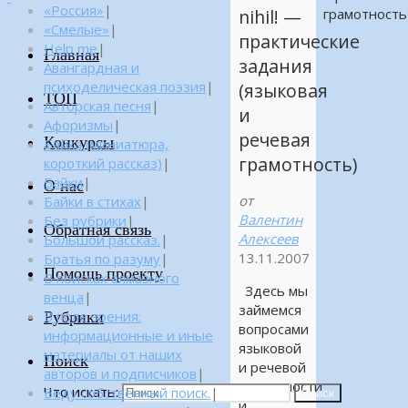
«Россия»
|
грамотность
nihil! —
«Смелые»
|
практические
Help me
|
Главная
задания
Авангардная и
психоделическая поэзия
|
(языковая
ТОП
Авторская песня
|
и
Афоризмы
|
речевая
Конкурсы
Байка (миниатюра,
грамотность)
короткий рассказ)
|
Байки
|
О нас
от
Байки в стихах
|
Валентин
Без рубрики
|
Обратная связь
Алексеев
Большой рассказ.
|
13.11.2007
Братья по разуму
|
Помощь проекту
В поисках алмазного
Здесь мы
венца
|
займемся
Рубрики
В поле зрения:
вопросами
информационные и иные
языковой
материалы от наших
Поиск
и речевой
авторов и подписчиков
|
грамотности
Что искать:
Веду собственный поиск.
|
Поиск
и