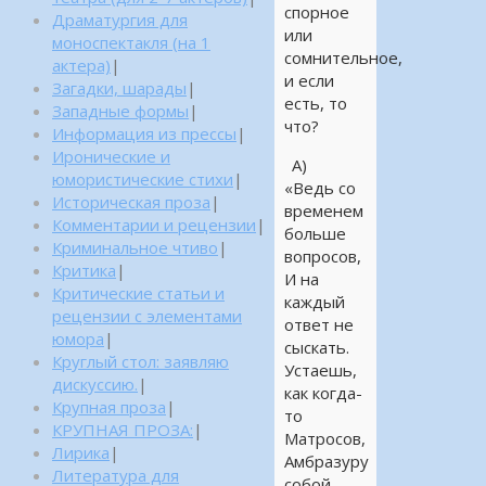
спорное
Драматургия для
или
моноспектакля (на 1
сомнительное,
актера)
|
и если
Загадки, шарады
|
есть, то
Западные формы
|
что?
Информация из прессы
|
Иронические и
А)
юмористические стихи
|
«Ведь со
Историческая проза
|
временем
Комментарии и рецензии
|
больше
Криминальное чтиво
|
вопросов,
Критика
|
И на
Критические статьи и
каждый
рецензии с элементами
ответ не
юмора
|
сыскать.
Круглый стол: заявляю
Устаешь,
дискуссию.
|
как когда-
Крупная проза
|
то
КРУПНАЯ ПРОЗА:
|
Матросов,
Лирика
|
Амбразуру
Литература для
собой