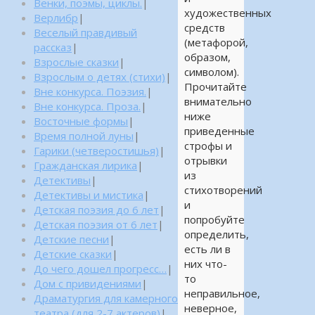
Венки, поэмы, циклы.
|
художественных
Верлибр
|
средств
Веселый правдивый
(метафорой,
рассказ
|
образом,
Взрослые сказки
|
символом).
Взрослым о детях (стихи)
|
Прочитайте
Вне конкурса. Поэзия.
|
внимательно
Вне конкурса. Проза.
|
ниже
Восточные формы
|
приведенные
Время полной луны
|
строфы и
Гарики (четверостишья)
|
отрывки
Гражданская лирика
|
из
Детективы
|
стихотворений
Детективы и мистика
|
и
Детская поэзия до 6 лет
|
попробуйте
Детская поэзия от 6 лет
|
определить,
Детские песни
|
есть ли в
Детские сказки
|
них что-
До чего дошел прогресс…
|
то
Дом с привидениями
|
неправильное,
Драматургия для камерного
неверное,
театра (для 2-7 актеров)
|