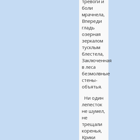
тревоги и
боли
мрачнела,
Впереди
гладь
озерная
зеркалом
тусклым
блестела,
Заключенная
в леса
безмолвные
стены-
объятья.
Ни один
лепесток
не шумел,
не
трещали
коренья,
Крики