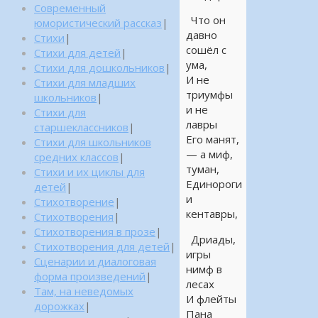
Современный
Что он
юмористический рассказ
|
давно
Стихи
|
сошёл с
Стихи для детей
|
ума,
Стихи для дошкольников
|
И не
Стихи для младших
триумфы
школьников
|
и не
Стихи для
лавры
старшеклассников
|
Его манят,
Стихи для школьников
— а миф,
средних классов
|
туман,
Стихи и их циклы для
Единороги
детей
|
и
Стихотворение
|
кентавры,
Стихотворения
|
Стихотворения в прозе
|
Дриады,
Стихотворения для детей
|
игры
Сценарии и диалоговая
нимф в
форма произведений
|
лесах
Там, на неведомых
И флейты
дорожках
|
Пана