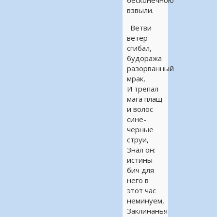
бесконечною
взвыли.
Ветви
ветер
сгибал,
будоража
разорванный
мрак,
И трепал
мага плащ
и волос
сине-
черные
струи,
Знал он:
истины
бич для
него в
этот час
неминуем,
Заклинанья