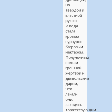
но
твердой и
властной
рукою
И вода
стала
кровью –
пурпурно-
багровым
нектаром,
Полуночным
волкам
грешной
жертвой и
дьявольским
даром,
Что
лакали
они,
заходясь
торжествующим