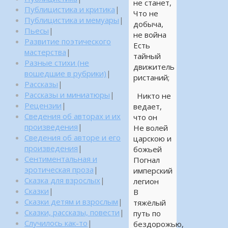
не станет,
Публицистика и критика
|
Что не
Публицистика и мемуары
|
добыча,
Пьесы
|
не война
Развитие поэтического
Есть
мастерства
|
тайный
Разные стихи (не
движитель
вошедшие в рубрики)
|
ристаний;
Рассказы
|
Рассказы и миниатюры
|
Никто не
Рецензии
|
ведает,
Сведения об авторах и их
что он
произведения
|
Не волей
Сведения об авторе и его
царскою и
произведения
|
божьей
Сентиментальная и
Погнал
эротическая проза
|
имперский
Сказка для взрослых
|
легион
Сказки
|
В
Сказки детям и взрослым
|
тяжёлый
Сказки, рассказы, повести
|
путь по
Случилось как-то
|
бездорожью,