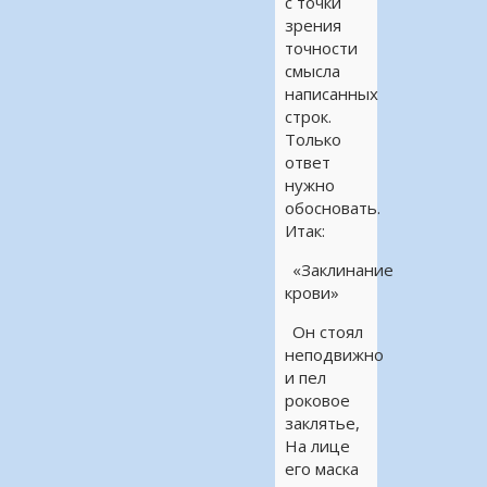
с точки
зрения
точности
смысла
написанных
строк.
Только
ответ
нужно
обосновать.
Итак:
«Заклинание
крови»
Он стоял
неподвижно
и пел
роковое
заклятье,
На лице
его маска