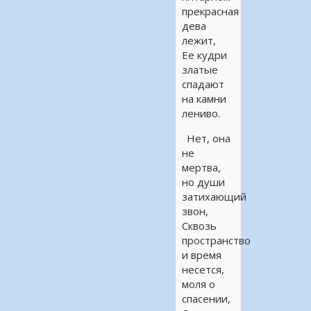
прекрасная
дева
лежит,
Ее кудри
златые
спадают
на камни
лениво.
Нет, она
не
мертва,
но души
затихающий
звон,
Сквозь
пространство
и время
несется,
моля о
спасении,