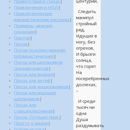
центурий,
Приветствия в стихах
|
Приключения и НПЛ
|
Следить
Приключенческие
манипул
юмористические рассказы
|
стройный
Примеры, мнения,
ряд,
суждения
|
Идущих в
Притчи
|
ногу, без
Проза
|
огрехов,
Проза (художественная,
И брызги
публицистическая)
|
солнца,
Проза для школьников
что горят
средних классов
|
На
Проза для Андрея
|
посеребренных
Проза для детей
|
доспехах,
Проза для дошкольников
|
–
Проза для младших
школьников
|
И среди
Проза для
тысяч ни
старшеклассников
|
одна
Проза. Путешествия.
|
Душа
Просто о жизни
|
раздумывать
Публицистика
|