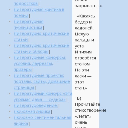
подростков
|
закрывать…»
Литературная критика в
поэзии
|
«Касаясь
Литературная
бёдер и
публицистика
|
ладоней,
Литературно-критические
Целую
статьи
|
пальцы и
Литературно-критические
уста;
статьи и обзоры
|
И тихим
Литературные конкурсы:
отзовётся
условия, лауреаты,
стоном
призеры
|
На эти
Литературные проекты:
ласки —
порталы, сайты, домашние
этот
страницы
|
стан.»
Литературный конкурс «Эта
Б)
упрямая дама — судьба»
|
Прочитайте
Литературоведение.
|
стихотворение
Любовная лирика
|
«Легат»
Любовно-сентиментальная
очень
лирика
|