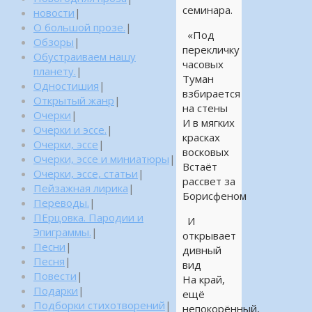
семинара.
новости
|
О большой прозе.
|
«Под
Обзоры
|
перекличку
Обустраиваем нашу
часовых
планету.
|
Туман
Одностишия
|
взбирается
Открытый жанр
|
на стены
Очерки
|
И в мягких
Очерки и эссе.
|
красках
Очерки, эссе
|
восковых
Очерки, эссе и миниатюры
|
Встаёт
Очерки, эссе, статьи
|
рассвет за
Пейзажная лирика
|
Борисфеном
Переводы.
|
ПЕрцовка. Пародии и
И
Эпиграммы.
|
открывает
Песни
|
дивный
Песня
|
вид
Повести
|
На край,
Подарки
|
ещё
Подборки стихотворений
|
непокорённый,