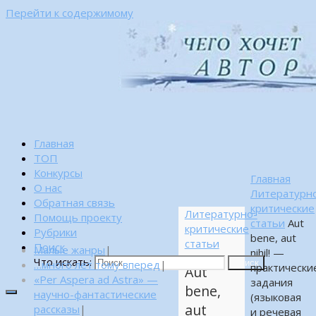
Перейти к содержимому
Главная
ТОП
Конкурсы
Главная
О нас
Литературн
Обратная связь
критические
Литературно-
Помощь проекту
статьи
Aut
критические
Рубрики
bene, aut
статьи
Поиск
Малые жанры
|
nihil! —
Что искать:
…много лет тому вперед
|
Поиск
практически
Aut
«Per Aspera ad Astra» —
задания
bene,
научно-фантастические
(языковая
aut
рассказы
|
и речевая