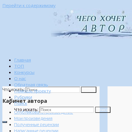
Перейти к содержимому
Главная
ТОП
Конкурсы
О нас
Обратная связь
Что искать:
Поиск
Помощь проекту
Рубрики
Кабинет автора
Поиск
Что искать:
Поиск
Опубликовать произведение
Мои произведения
Полученные рецензии
Написанные рецензии