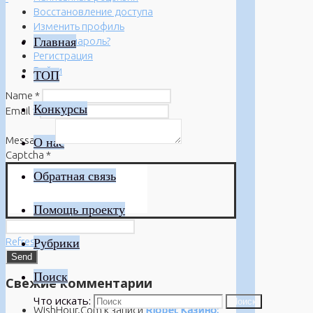
Восстановление доступа
Изменить профиль
Главная
Забыли пароль?
Регистрация
Войти
ТОП
Name
*
Конкурсы
Email
*
Message
*
О нас
Captcha
*
Обратная связь
Помощь проекту
Refresh
Рубрики
Поиск
Свежие комментарии
Что искать:
Поиск
WishHour.Com
к записи
Riobet Казино: