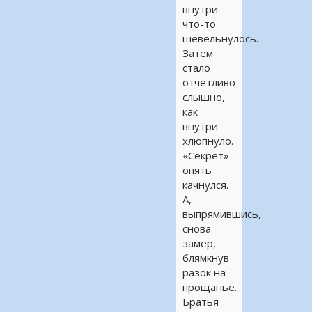
внутри
что-то
шевельнулось.
Затем
стало
отчетливо
слышно,
как
внутри
хлюпнуло.
«Секрет»
опять
качнулся.
А,
выпрямившись,
снова
замер,
блямкнув
разок на
прощанье.
Братья