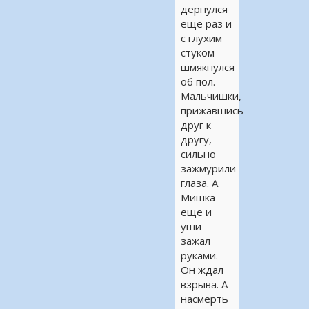
дернулся
еще раз и
с глухим
стуком
шмякнулся
об пол.
Мальчишки,
прижавшись
друг к
другу,
сильно
зажмурили
глаза. А
Мишка
еще и
уши
зажал
руками.
Он ждал
взрыва. А
насмерть