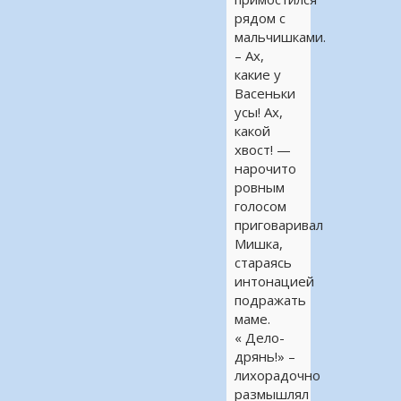
рядом с
мальчишками.
– Ах,
какие у
Васеньки
усы! Ах,
какой
хвост! —
нарочито
ровным
голосом
приговаривал
Мишка,
стараясь
интонацией
подражать
маме.
« Дело-
дрянь!» –
лихорадочно
размышлял