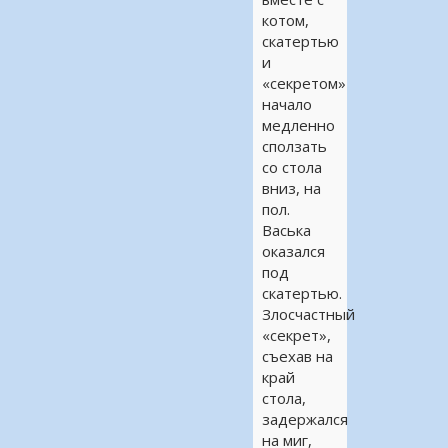
котом,
скатертью
и
«секретом»
начало
медленно
сползать
со стола
вниз, на
пол.
Васька
оказался
под
скатертью.
Злосчастный
«секрет»,
съехав на
край
стола,
задержался
на миг,