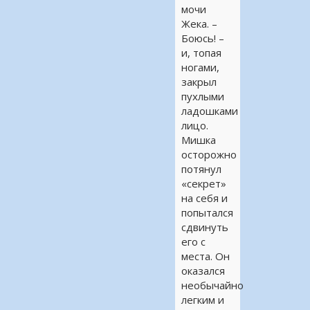
мочи
Жека. –
Боюсь! –
и, топая
ногами,
закрыл
пухлыми
ладошками
лицо.
Мишка
осторожно
потянул
«секрет»
на себя и
попытался
сдвинуть
его с
места. Он
оказался
необычайно
легким и