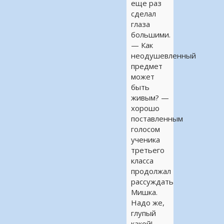
еще раз
сделал
глаза
большими.
— Как
неодушевленный
предмет
может
быть
живым? —
хорошо
поставленным
голосом
ученика
третьего
класса
продолжал
рассуждать
Мишка.
Надо же,
глупый
какой!