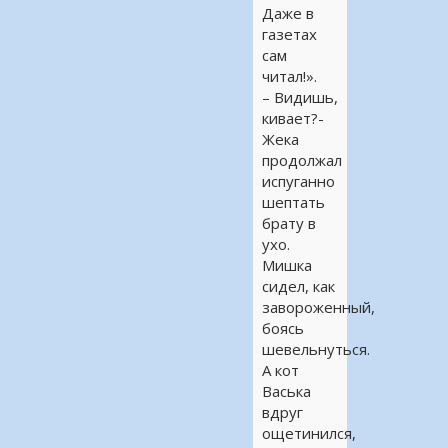
Даже в
газетах
сам
читал!».
– Видишь,
кивает?-
Жека
продолжал
испуганно
шептать
брату в
ухо.
Мишка
сидел, как
завороженный,
боясь
шевельнуться.
А кот
Васька
вдруг
ощетинился,