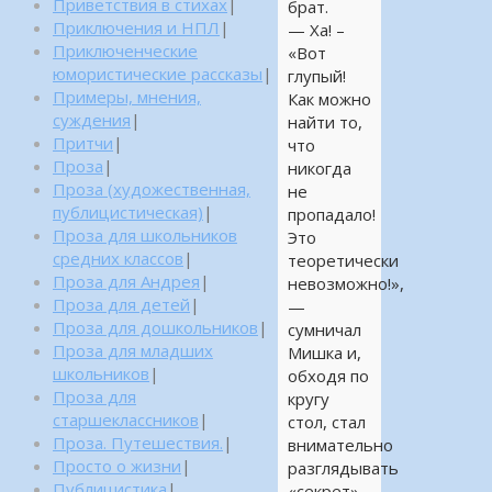
Приветствия в стихах
|
брат.
Приключения и НПЛ
|
— Ха! –
Приключенческие
«Вот
юмористические рассказы
|
глупый!
Примеры, мнения,
Как можно
суждения
|
найти то,
Притчи
|
что
Проза
|
никогда
Проза (художественная,
не
публицистическая)
|
пропадало!
Проза для школьников
Это
средних классов
|
теоретически
Проза для Андрея
|
невозможно!»,
Проза для детей
|
—
Проза для дошкольников
|
сумничал
Проза для младших
Мишка и,
школьников
|
обходя по
Проза для
кругу
старшеклассников
|
стол, стал
Проза. Путешествия.
|
внимательно
Просто о жизни
|
разглядывать
Публицистика
|
«секрет».