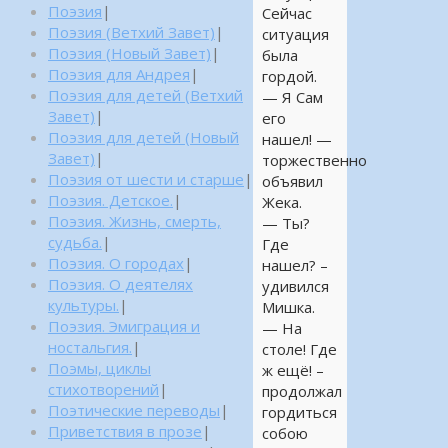
Поэзия
|
Сейчас
Поэзия (Ветхий Завет)
|
ситуация
Поэзия (Новый Завет)
|
была
Поэзия для Андрея
|
гордой.
Поэзия для детей (Ветхий
— Я Сам
Завет)
|
его
Поэзия для детей (Новый
нашел! —
Завет)
|
торжественно
Поэзия от шести и старше
|
объявил
Поэзия. Детское.
|
Жека.
Поэзия. Жизнь, смерть,
— Ты?
судьба.
|
Где
Поэзия. О городах
|
нашел? –
Поэзия. О деятелях
удивился
культуры.
|
Мишка.
Поэзия. Эмиграция и
— На
ностальгия.
|
столе! Где
Поэмы, циклы
ж ещё! –
стихотворений
|
продолжал
Поэтические переводы
|
гордиться
Приветствия в прозе
|
собою