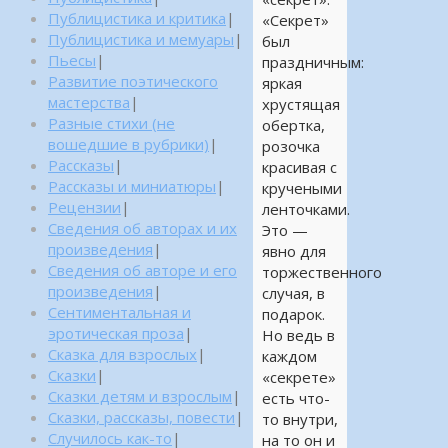
Публицистика и критика
|
«Секрет»
Публицистика и мемуары
|
был
Пьесы
|
праздничным:
Развитие поэтического
яркая
мастерства
|
хрустящая
Разные стихи (не
обертка,
вошедшие в рубрики)
|
розочка
Рассказы
|
красивая с
Рассказы и миниатюры
|
кручеными
Рецензии
|
ленточками.
Сведения об авторах и их
Это —
произведения
|
явно для
Сведения об авторе и его
торжественного
произведения
|
случая, в
Сентиментальная и
подарок.
эротическая проза
|
Но ведь в
Сказка для взрослых
|
каждом
Сказки
|
«секрете»
Сказки детям и взрослым
|
есть что-
Сказки, рассказы, повести
|
то внутри,
Случилось как-то
|
на то он и