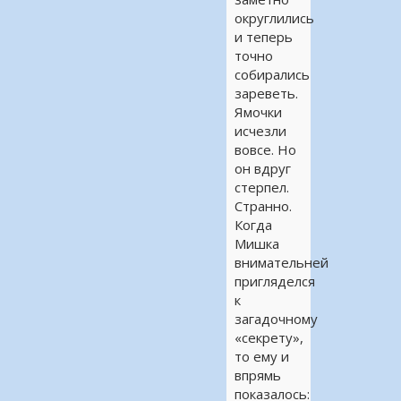
округлились
и теперь
точно
собирались
зареветь.
Ямочки
исчезли
вовсе. Но
он вдруг
стерпел.
Странно.
Когда
Мишка
внимательней
пригляделся
к
загадочному
«секрету»,
то ему и
впрямь
показалось: