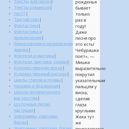
Тексты для песен
|
рожденья
Тексты романсов
|
бывает
тест1
|
только
Третий глаз
|
раз в
Фантастика
|
году!
Фантастика и
Даже
приключения
|
песня про
Философская и религиозная
это есть!
лирика
|
Чебурашка
Фэнтези и мистика
|
поет», —
Фэнтези, мистика, сказки
|
Мишка
Художественная проза
|
выразительно
Художественный рассказ
|
покрутил
Циклы стихов и поэмы
|
указательным
Человек и Вселенная
|
пальцем у
Школа литературного
виска,
мастерства
|
сделав
Шуточные песни,
глаза
частушки
|
круглыми.
Эпиграммы, пародии,
Жека тут
басни
|
же
Эпиграммы, пародии, басни,
приготовился