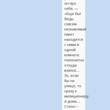
он про
себя, —
«Еще бы!
Ведь
совсем
незнакомый
пакет
находится
с ними в
одной
комнате.
Непонятно
откуда
взялся….
Эх, если
бы на
улице, то
сразу к
милиционеру.
А дома….
Стоп»! –