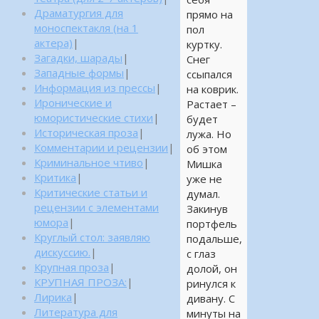
Драматургия для
прямо на
моноспектакля (на 1
пол
актера)
|
куртку.
Загадки, шарады
|
Снег
Западные формы
|
ссыпался
Информация из прессы
|
на коврик.
Иронические и
Растает –
юмористические стихи
|
будет
Историческая проза
|
лужа. Но
Комментарии и рецензии
|
об этом
Криминальное чтиво
|
Мишка
Критика
|
уже не
Критические статьи и
думал.
рецензии с элементами
Закинув
юмора
|
портфель
Круглый стол: заявляю
подальше,
дискуссию.
|
с глаз
Крупная проза
|
долой, он
КРУПНАЯ ПРОЗА:
|
ринулся к
Лирика
|
дивану. С
Литература для
минуты на