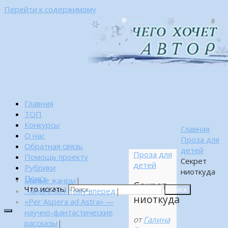
Перейти к содержимому
Главная
ТОП
Конкурсы
Главная
О нас
Проза для
Обратная связь
детей
Проза для
Помощь проекту
Секрет
детей
Рубрики
ниоткуда
Поиск
Малые жанры
|
Секрет
Что искать:
…много лет тому вперед
|
Поиск
ниоткуда
«Per Aspera ad Astra» —
научно-фантастические
от
Галина
рассказы
|