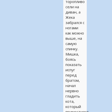
торопливо
сели на
диван, а
Жека
забрался с
ногами
как можно
выше, на
самую
спинку.
Мишка,
боясь
показать
испуг
перед
братом,
начал
нервно
гладить
кота,
который
примостился