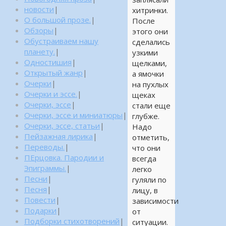
новости
|
хитринки.
О большой прозе.
|
После
Обзоры
|
этого они
Обустраиваем нашу
сделались
планету.
|
узкими
Одностишия
|
щелками,
Открытый жанр
|
а ямочки
Очерки
|
на пухлых
Очерки и эссе.
|
щеках
Очерки, эссе
|
стали еще
Очерки, эссе и миниатюры
|
глубже.
Очерки, эссе, статьи
|
Надо
Пейзажная лирика
|
отметить,
Переводы.
|
что они
ПЕрцовка. Пародии и
всегда
Эпиграммы.
|
легко
Песни
|
гуляли по
Песня
|
лицу, в
Повести
|
зависимости
Подарки
|
от
Подборки стихотворений
|
ситуации.