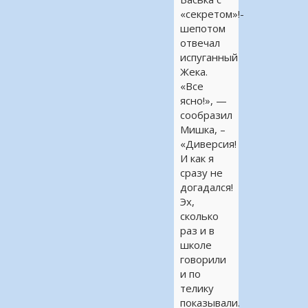
«секретом»!-
шепотом
отвечал
испуганный
Жека.
«Все
ясно!», —
сообразил
Мишка, –
«Диверсия!
И как я
сразу не
догадался!
Эх,
сколько
раз и в
школе
говорили
и по
телику
показывали.