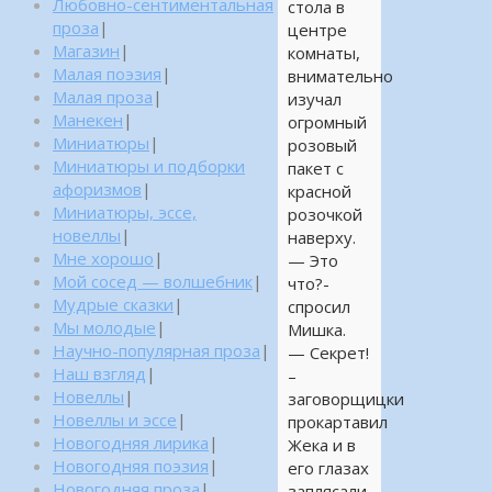
Любовно-сентиментальная
стола в
проза
|
центре
Магазин
|
комнаты,
Малая поэзия
|
внимательно
Малая проза
|
изучал
Манекен
|
огромный
Миниатюры
|
розовый
Миниатюры и подборки
пакет с
афоризмов
|
красной
Миниатюры, эссе,
розочкой
новеллы
|
наверху.
Мне хорошо
|
— Это
Мой сосед — волшебник
|
что?-
Мудрые сказки
|
спросил
Мы молодые
|
Мишка.
Научно-популярная проза
|
— Секрет!
Наш взгляд
|
–
Новеллы
|
заговорщицки
Новеллы и эссе
|
прокартавил
Новогодняя лирика
|
Жека и в
Новогодняя поэзия
|
его глазах
Новогодняя проза
|
заплясали