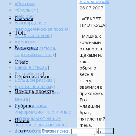
Боршковская
«Россия»
|
26.07.2007
«Смелые»
|
Help me
|
Главная
«СЕКРЕТ
Авангардная и
НИОТКУДА»
психоделическая поэзия
|
ТОП
Авторская песня
|
Мишка, с
Афоризмы
|
красными
Конкурсы
Байка (миниатюра,
от мороза
короткий рассказ)
|
щеками и,
Байки
|
как
О нас
Байки в стихах
|
обычно
Без рубрики
|
весь в
Обратная связь
Большой рассказ.
|
снегу,
Братья по разуму
|
ввалился в
Помощь проекту
В поисках алмазного
прихожую.
венца
|
Его
Рубрики
В поле зрения:
младший
информационные и иные
брат,
материалы от наших
пятилетний
Поиск
авторов и подписчиков
|
Жека,
Что искать:
Веду собственный поиск.
|
давно уже
Поиск