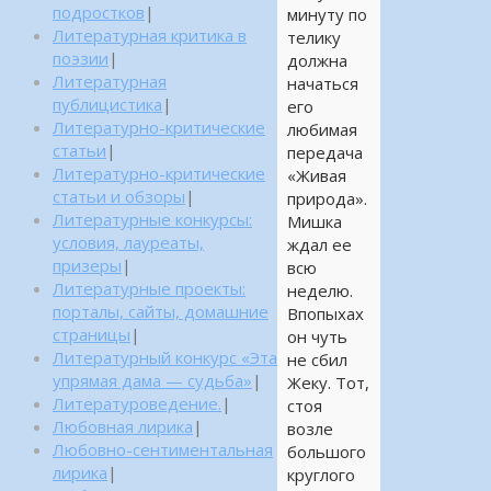
подростков
|
минуту по
Литературная критика в
телику
поэзии
|
должна
Литературная
начаться
публицистика
|
его
Литературно-критические
любимая
статьи
|
передача
Литературно-критические
«Живая
статьи и обзоры
|
природа».
Литературные конкурсы:
Мишка
условия, лауреаты,
ждал ее
призеры
|
всю
Литературные проекты:
неделю.
порталы, сайты, домашние
Впопыхах
страницы
|
он чуть
Литературный конкурс «Эта
не сбил
упрямая дама — судьба»
|
Жеку. Тот,
Литературоведение.
|
стоя
Любовная лирика
|
возле
Любовно-сентиментальная
большого
лирика
|
круглого