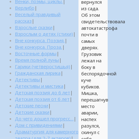
Венки, поэмы, циклы.
|
вернулся
Верлибр
|
из сада.
Веселый правдивый
Об этом
рассказ
|
свидетельствовала
Взрослые сказки
|
автокатастрофа
Взрослым о детях (стихи)
|
почти в
Вне конкурса. Поэзия.
|
самых
Вне конкурса. Проза.
|
дверях.
Восточные формы
|
Грузовик
Время полной луны
|
лежал на
Гарики (четверостишья)
|
боку в
Гражданская лирика
|
беспорядочной
Детективы
|
куче
Детективы и мистика
|
кубиков.
Детская поэзия до 6 лет
|
Мишка,
Детская поэзия от 6 лет
|
перешагнув
Детские песни
|
место
Детские сказки
|
аварии,
До чего дошел прогресс…
|
наспех
Дом с привидениями
|
разулся,
Драматургия для камерного
скинул с
театра (для 2-7 актеров)
|
себя