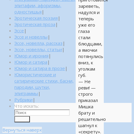
эпитафии, афоризмы,
зареветь,
одностишья
|
надулся и
Эротическая поэзия
|
теперь
Эротическая проза
|
уже его
Эссе
|
глаза
Эссе и новеллы
|
стали
Эссе, новелла, рассказ
|
блюдцами,
Эссе, новеллы, статьи
|
а ямочки
Юмор и ирония
|
потянулись
Юмор и сатира
|
вниз, к
Юмор и сатира в прозе
|
уголкам
Юмористические и
губ.
сатирические стихи, басни,
— Не
пародии, шутки,
реви! —
эпиграммы
|
строго
Рубрики
|
приказал
Что искать:
Мишка
брату и
решительно
Поиск
шагнул к
Вернуться наверх
«секрету».