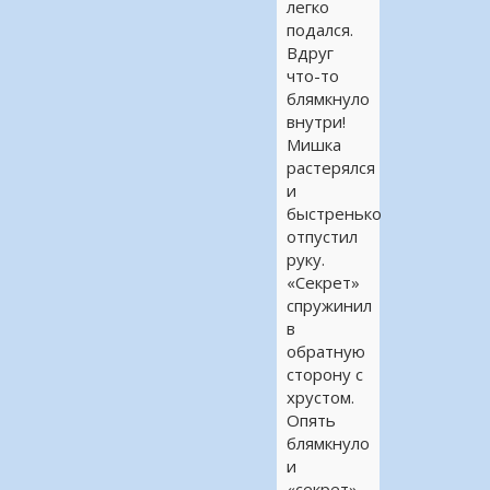
легко
подался.
Вдруг
что-то
блямкнуло
внутри!
Мишка
растерялся
и
быстренько
отпустил
руку.
«Секрет»
спружинил
в
обратную
сторону с
хрустом.
Опять
блямкнуло
и
«секрет»