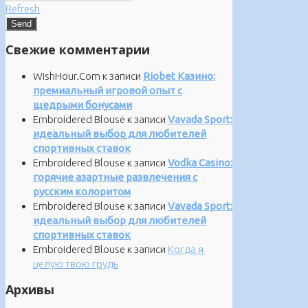
Refresh
Свежие комментарии
WishHour.Com
к записи
Riobet Казино:
премиальный игровой опыт с
щедрыми бонусами
Embroidered Blouse
к записи
Vavada Sport:
идеальный выбор для любителей
спортивных ставок
Embroidered Blouse
к записи
Vodka Casino:
горячие азартные развлечения с
русским колоритом
Embroidered Blouse
к записи
Vavada Sport:
идеальный выбор для любителей
спортивных ставок
Embroidered Blouse
к записи
Когда я
целую твою грудь
Архивы