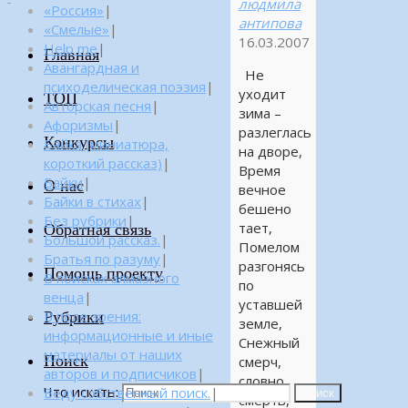
людмила
«Россия»
|
антипова
«Смелые»
|
16.03.2007
Help me
|
Главная
Авангардная и
Не
психоделическая поэзия
|
уходит
ТОП
Авторская песня
|
зима –
Афоризмы
|
разлеглась
Конкурсы
Байка (миниатюра,
на дворе,
короткий рассказ)
|
Время
Байки
|
О нас
вечное
Байки в стихах
|
бешено
Без рубрики
|
тает,
Обратная связь
Большой рассказ.
|
Помелом
Братья по разуму
|
разгонясь
Помощь проекту
В поисках алмазного
по
венца
|
уставшей
Рубрики
В поле зрения:
земле,
информационные и иные
Снежный
материалы от наших
Поиск
смерч,
авторов и подписчиков
|
словно
Что искать:
Веду собственный поиск.
|
Поиск
смерть,