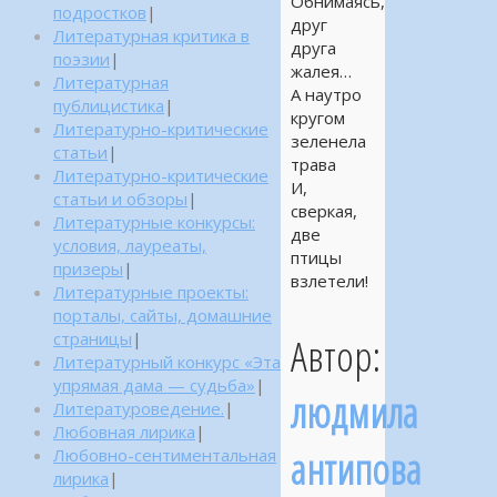
Обнимаясь,
подростков
|
друг
Литературная критика в
друга
поэзии
|
жалея…
Литературная
А наутро
публицистика
|
кругом
Литературно-критические
зеленела
статьи
|
трава
Литературно-критические
И,
статьи и обзоры
|
сверкая,
Литературные конкурсы:
две
условия, лауреаты,
птицы
призеры
|
взлетели!
Литературные проекты:
порталы, сайты, домашние
страницы
|
Автор:
Литературный конкурс «Эта
упрямая дама — судьба»
|
людмила
Литературоведение.
|
Любовная лирика
|
антипова
Любовно-сентиментальная
лирика
|