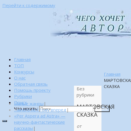
Перейти к содержимому
Главная
ТОП
Конкурсы
Главная
О нас
МАРТОВСКА
Обратная связь
СКАЗКА
Без
Помощь проекту
рубрики
Рубрики
Поиск
Малые жанры
|
МАРТОВСКАЯ
Что искать:
…много лет тому вперед
|
Поиск
СКАЗКА
«Per Aspera ad Astra» —
научно-фантастические
от
рассказы
|