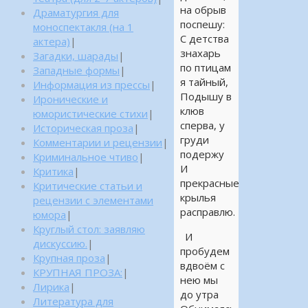
на обрыв
Драматургия для
поспешу:
моноспектакля (на 1
С детства
актера)
|
знахарь
Загадки, шарады
|
по птицам
Западные формы
|
я тайный,
Информация из прессы
|
Подышу в
Иронические и
клюв
юмористические стихи
|
сперва, у
Историческая проза
|
груди
Комментарии и рецензии
|
подержу
Криминальное чтиво
|
И
Критика
|
прекрасные
Критические статьи и
крылья
рецензии с элементами
расправлю.
юмора
|
Круглый стол: заявляю
И
дискуссию.
|
пробудем
Крупная проза
|
вдвоём с
КРУПНАЯ ПРОЗА:
|
нею мы
Лирика
|
до утра
Литература для