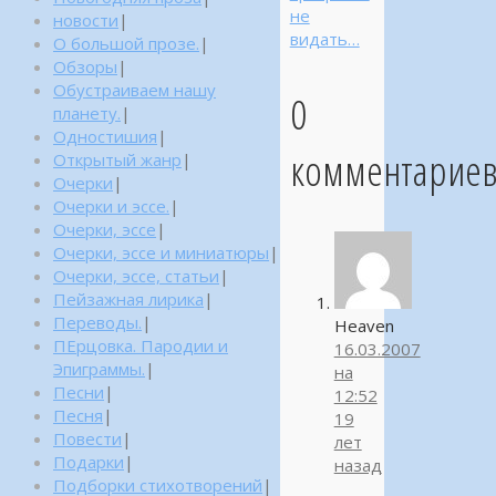
не
новости
|
видать…
О большой прозе.
|
Обзоры
|
Обустраиваем нашу
0
планету.
|
Одностишия
|
комментарие
Открытый жанр
|
Очерки
|
Очерки и эссе.
|
Очерки, эссе
|
Очерки, эссе и миниатюры
|
Очерки, эссе, статьи
|
Пейзажная лирика
|
Переводы.
|
Heaven
ПЕрцовка. Пародии и
16.03.2007
Эпиграммы.
|
на
Песни
|
12:52
Песня
|
19
Повести
|
лет
Подарки
|
назад
Подборки стихотворений
|