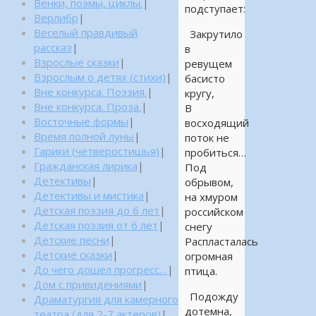
Венки, поэмы, циклы.
|
подступает:
Верлибр
|
Веселый правдивый
Закрутило
рассказ
|
в
Взрослые сказки
|
ревущем
Взрослым о детях (стихи)
|
басисто
Вне конкурса. Поэзия.
|
кругу,
Вне конкурса. Проза.
|
В
Восточные формы
|
восходящий
Время полной луны
|
поток не
Гарики (четверостишья)
|
пробиться…
Гражданская лирика
|
Под
Детективы
|
обрывом,
Детективы и мистика
|
на хмуром
Детская поэзия до 6 лет
|
российском
Детская поэзия от 6 лет
|
снегу
Детские песни
|
Распласталась
Детские сказки
|
огромная
До чего дошел прогресс…
|
птица.
Дом с привидениями
|
Подожду
Драматургия для камерного
дотемна,
театра (для 2-7 актеров)
|