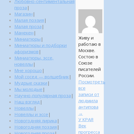
Любовно-сентиментальная
проза
|
Магазин
|
Малая поэзия
|
Малая проза
|
Манекен
|
Живу и
Миниатюры
|
работаю в
Миниатюры и подборки
Москве.
афоризмов
|
Состою в
Миниатюры, эссе,
Союзе
новеллы
|
писателей
Мне хорошо
|
России.
Мой сосед — волшебник
|
Посмотреть
Мудрые сказки
|
все
Мы молодые
|
записи от
Научно-популярная проза
|
людмила
Наш взгляд
|
антипова
Новеллы
|
→
Новеллы и эссе
|
У КРАЯ
Новогодняя лирика
|
Век
Новогодняя поэзия
|
прогресса
Новогодняя проза
|