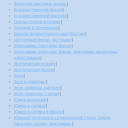
Фэнтези, мистика, сказки
|
Художественная проза
|
Художественный рассказ
|
Циклы стихов и поэмы
|
Человек и Вселенная
|
Школа литературного мастерства
|
Шуточные песни, частушки
|
Эпиграммы, пародии, басни
|
Эпиграммы, пародии, басни, эпитафии, афоризмы,
одностишья
|
Эротическая поэзия
|
Эротическая проза
|
Эссе
|
Эссе и новеллы
|
Эссе, новелла, рассказ
|
Эссе, новеллы, статьи
|
Юмор и ирония
|
Юмор и сатира
|
Юмор и сатира в прозе
|
Юмористические и сатирические стихи, басни,
пародии, шутки, эпиграммы
|