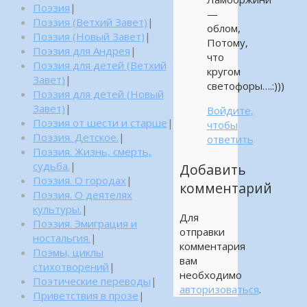
Поэзия
|
—
Поэзия (Ветхий Завет)
|
облом,
Поэзия (Новый Завет)
|
Потому,
Поэзия для Андрея
|
что
Поэзия для детей (Ветхий
кругом
Завет)
|
светофоры….:)))
Поэзия для детей (Новый
Завет)
|
Войдите,
Поэзия от шести и старше
|
чтобы
Поэзия. Детское.
|
ответить
Поэзия. Жизнь, смерть,
судьба.
|
Добавить
Поэзия. О городах
|
комментарий
Поэзия. О деятелях
культуры.
|
Для
Поэзия. Эмиграция и
отправки
ностальгия.
|
комментария
Поэмы, циклы
вам
стихотворений
|
необходимо
Поэтические переводы
|
авторизоваться
.
Приветствия в прозе
|