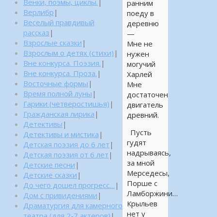
Венки, поэмы, циклы.
|
ранним
Верлибр
|
поеду в
Веселый правдивый
деревню
рассказ
|
—
Взрослые сказки
|
Мне не
Взрослым о детях (стихи)
|
нужен
Вне конкурса. Поэзия.
|
могучий
Вне конкурса. Проза.
|
Харлей
Восточные формы
|
Мне
Время полной луны
|
достаточен
Гарики (четверостишья)
|
двигатель
Гражданская лирика
|
древний.
Детективы
|
Пусть
Детективы и мистика
|
гудят
Детская поэзия до 6 лет
|
надрываясь,
Детская поэзия от 6 лет
|
за мной
Детские песни
|
Мерседесы,
Детские сказки
|
Порше с
До чего дошел прогресс…
|
Ламборжини…
Дом с привидениями
|
Крыльев
Драматургия для камерного
нет у
театра (для 2-7 актеров)
|