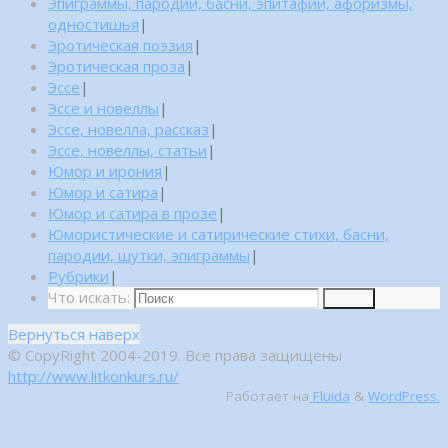
Эпиграммы, пародии, басни, эпитафии, афоризмы,
одностишья
|
Эротическая поэзия
|
Эротическая проза
|
Эссе
|
Эссе и новеллы
|
Эссе, новелла, рассказ
|
Эссе, новеллы, статьи
|
Юмор и ирония
|
Юмор и сатира
|
Юмор и сатира в прозе
|
Юмористические и сатирические стихи, басни,
пародии, шутки, эпиграммы
|
Рубрики
|
Что искать:
Поиск
Вернуться наверх
© CopyRight 2004-2019. Все права защищены
http://www.litkonkurs.ru/
Работает на
Fluida
&
WordPress.