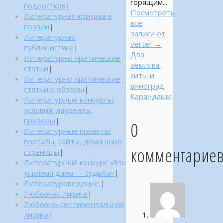
горящим...
подростков
|
Посмотреть
Литературная критика в
все
поэзии
|
записи от
Литературная
verter
→
публицистика
|
Два
Литературно-критические
земляка:
статьи
|
киты и
Литературно-критические
виноград
статьи и обзоры
|
Карандаши
Литературные конкурсы:
условия, лауреаты,
призеры
|
0
Литературные проекты:
порталы, сайты, домашние
комментарие
страницы
|
Литературный конкурс «Эта
упрямая дама — судьба»
|
Литературоведение.
|
Любовная лирика
|
Любовно-сентиментальная
лирика
|