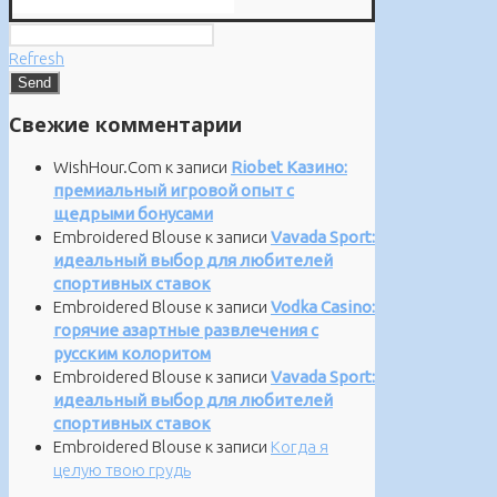
Refresh
Свежие комментарии
WishHour.Com
к записи
Riobet Казино:
премиальный игровой опыт с
щедрыми бонусами
Embroidered Blouse
к записи
Vavada Sport:
идеальный выбор для любителей
спортивных ставок
Embroidered Blouse
к записи
Vodka Casino:
горячие азартные развлечения с
русским колоритом
Embroidered Blouse
к записи
Vavada Sport:
идеальный выбор для любителей
спортивных ставок
Embroidered Blouse
к записи
Когда я
целую твою грудь