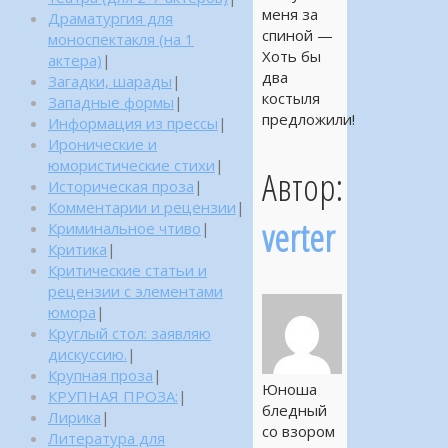
меня за
Драматургия для
спиной —
моноспектакля (на 1
Хоть бы
актера)
|
два
Загадки, шарады
|
костыля
Западные формы
|
предложили!
Информация из прессы
|
Иронические и
юмористические стихи
|
Автор:
Историческая проза
|
Комментарии и рецензии
|
verter
Криминальное чтиво
|
Критика
|
Критические статьи и
рецензии с элементами
юмора
|
Круглый стол: заявляю
дискуссию.
|
Крупная проза
|
Юноша
КРУПНАЯ ПРОЗА:
|
бледный
Лирика
|
со взором
Литература для