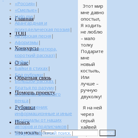
«Россия»
|
Этот мир
«Смелые»
|
мне давно
Help me
|
Главная
опостыл,
Авангардная и
Я ходить
психоделическая поэзия
|
не люблю
ТОП
Авторская песня
|
– мало
Афоризмы
|
толку
Конкурсы
Байка (миниатюра,
Подарите
короткий рассказ)
|
мне
Байки
|
О нас
новый
Байки в стихах
|
костыль,
Без рубрики
|
Или
Обратная связь
Большой рассказ.
|
лучше –
Братья по разуму
|
ручную
Помощь проекту
В поисках алмазного
двуколку!
венца
|
Рубрики
В поле зрения:
Я на ней
информационные и иные
через
материалы от наших
серый
Поиск
авторов и подписчиков
|
хайвей
Что искать:
Веду собственный поиск.
|
Утром
Поиск