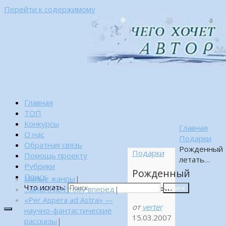
Перейти к содержимому
Главная
ТОП
Конкурсы
Главная
О нас
Подарки
Обратная связь
Рожденный
Подарки
Помощь проекту
летать…
Рубрики
Рожденный
Поиск
Малые жанры
|
летать…
Что искать:
…много лет тому вперед
|
Поиск
«Per Aspera ad Astra» —
от
verter
научно-фантастические
15.03.2007
рассказы
|