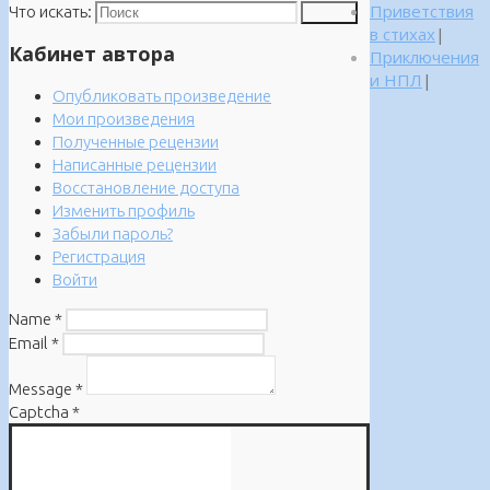
Приветствия
Что искать:
Поиск
в стихах
|
Кабинет автора
Приключения
и НПЛ
|
Опубликовать произведение
Мои произведения
Полученные рецензии
Написанные рецензии
Восстановление доступа
Изменить профиль
Забыли пароль?
Регистрация
Войти
Name
*
Email
*
Message
*
Captcha
*