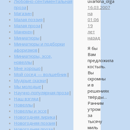
Любовно-сентиментальная
uvarkina_olga
проза
|
16.03.2007
Магазин
|
на
Малая поэзия
|
01:06
Малая проза
|
19
Манекен
|
лет
Миниатюры
|
назад
Миниатюры и подборки
Я бы
афоризмов
|
Вам
Миниатюры, эссе,
предложила
новеллы
|
костыль.
Мне хорошо
|
Вы
Мой сосед — волшебник
|
скромны
Мудрые сказки
|
и в
Мы молодые
|
решениях
Научно-популярная проза
|
твёрды…
Наш взгляд
|
Ранним
Новеллы
|
утром
Новеллы и эссе
|
за
Новогодняя лирика
|
тысячу
Новогодняя поэзия
|
миль
Новогодняя проза
|