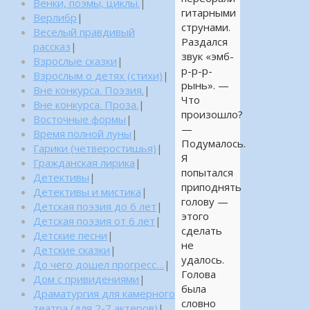
Венки, поэмы, циклы.
|
гитарными
Верлибр
|
струнами.
Веселый правдивый
Раздался
рассказ
|
звук «эмб-
Взрослые сказки
|
р-р-р-
Взрослым о детях (стихи)
|
рынь». —
Вне конкурса. Поэзия.
|
Что
Вне конкурса. Проза.
|
произошло?
Восточные формы
|
—
Время полной луны
|
Подумалось.
Гарики (четверостишья)
|
Я
Гражданская лирика
|
попытался
Детективы
|
приподнять
Детективы и мистика
|
голову —
Детская поэзия до 6 лет
|
этого
Детская поэзия от 6 лет
|
сделать
Детские песни
|
не
Детские сказки
|
удалось.
До чего дошел прогресс…
|
Голова
Дом с привидениями
|
была
Драматургия для камерного
словно
театра (для 2-7 актеров)
|