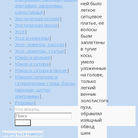
ней было
эпитафии, афоризмы,
легкое
одностишья
|
ситцевое
Эротическая поэзия
|
платье, ее
Эротическая проза
|
волосы
Эссе
|
были
Эссе и новеллы
|
заплетены
Эссе, новелла, рассказ
|
в тугие
Эссе, новеллы, статьи
|
косы,
Юмор и ирония
|
умело
Юмор и сатира
|
уложенные
Юмор и сатира в прозе
|
на голове,
Юмористические и
только
сатирические стихи, басни,
легкий
пародии, шутки,
венчик
эпиграммы
|
золотистого
Рубрики
|
пуха,
Что искать:
обрамлял
изящный
Поиск
обвод
шеи.
Вернуться наверх