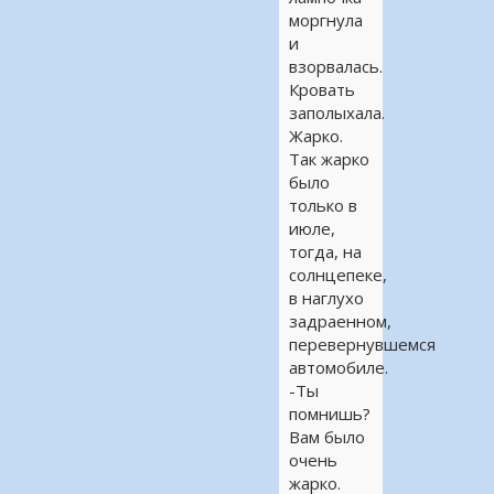
моргнула
и
взорвалась.
Кровать
заполыхала.
Жарко.
Так жарко
было
только в
июле,
тогда, на
солнцепеке,
в наглухо
задраенном,
перевернувшемся
автомобиле.
-Ты
помнишь?
Вам было
очень
жарко.