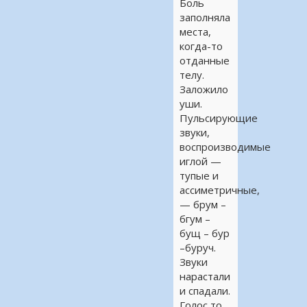
Боль
заполняла
места,
когда-то
отданные
телу.
Заложило
уши.
Пульсирующие
звуки,
воспроизводимые
иглой —
тупые и
ассиметричные,
— брум –
бгум –
бущ – бур
–буруч.
Звуки
нарастали
и спадали.
Голос то