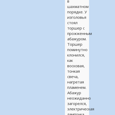
в
шахматном
порядке. У
изголовья
стоял
торшер с
прожженным
абажуром.
Торшер
поминутно
клонился,
как
восковая,
тонкая
свеча,
нагретая
пламенем.
Абажур
неожиданно
загорелся,
электрическая
лампочка