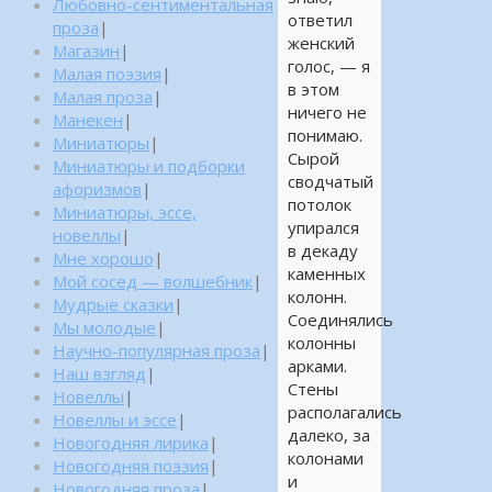
Любовно-сентиментальная
ответил
проза
|
женский
Магазин
|
голос, — я
Малая поэзия
|
в этом
Малая проза
|
ничего не
Манекен
|
понимаю.
Миниатюры
|
Сырой
Миниатюры и подборки
сводчатый
афоризмов
|
потолок
Миниатюры, эссе,
упирался
новеллы
|
в декаду
Мне хорошо
|
каменных
Мой сосед — волшебник
|
колонн.
Мудрые сказки
|
Соединялись
Мы молодые
|
колонны
Научно-популярная проза
|
арками.
Наш взгляд
|
Стены
Новеллы
|
располагались
Новеллы и эссе
|
далеко, за
Новогодняя лирика
|
колонами
Новогодняя поэзия
|
и
Новогодняя проза
|