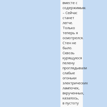
вместе с
содержимым.
– Сейчас
станет
легче.
Только
теперь я
осмотрелся.
Стен не
было.
Сквозь
курящуюся
пелену
проглядывали
слабые
огоньки
электрических
лампочек,
вкрученных,
казалось,
в пустоту