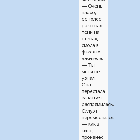
— Очень
плохо, —
ее голос
разогнал
тени на
стенах,
смола в
факелах
закипела.
— Ты
меня не
узнал.
Она
перестала
качаться,
распрямилась.
Силуэт
переместился.
— Как в
кино, —
произнес