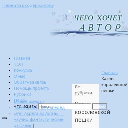
Перейти к содержимому
Главная
ТОП
Конкурсы
Главная
О нас
Казнь
Обратная связь
королевской
Без
Помощь проекту
пешки
рубрики
Рубрики
Поиск
Малые жанры
|
Казнь
Что искать:
…много лет тому вперед
|
Поиск
королевской
«Per Aspera ad Astra» —
пешки
научно-фантастические
рассказы
|