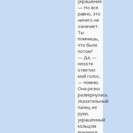
украшение.
— Но все
равно, это
ничего не
означает.
Ты
помнишь,
что было
потом?
— Да, —
нехотя
ответил
мой голос,
— помню.
Она резко
развернулась.
Указательный
палец ее
руки,
украшенный
кольцом
вонзился