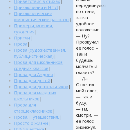
Приветствия в стихах
|
передвинулся
Приключения и НПЛ
|
по стене,
Приключенческие
заняв
юмористические рассказы
|
удобное
Примеры, мнения,
положение.
суждения
|
— Ну?
Притчи
|
Прозвучал
Проза
|
ее голос. –
Проза (художественная,
Так и
публицистическая)
|
будешь
Проза для школьников
молчать и
средних классов
|
глазеть?
Проза для Андрея
|
— Да.
Проза для детей
|
Ответил
Проза для дошкольников
|
мой голос,
Проза для младших
— так и
школьников
|
буду.
Проза для
— Гм,
старшеклассников
|
смотри, —
Проза. Путешествия.
|
ее голос
Просто о жизни
|
хихикнул.
Публицистика
|