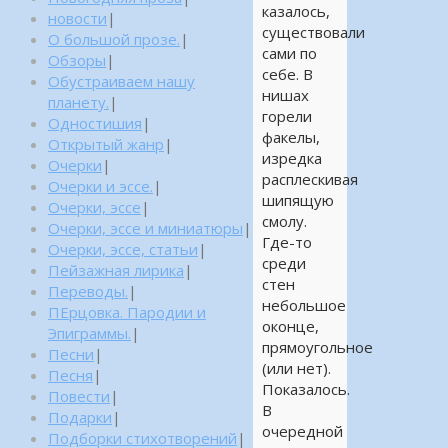
казалось,
новости
|
существовали
О большой прозе.
|
сами по
Обзоры
|
себе. В
Обустраиваем нашу
нишах
планету.
|
горели
Одностишия
|
факелы,
Открытый жанр
|
изредка
Очерки
|
расплескивая
Очерки и эссе.
|
шипящую
Очерки, эссе
|
смолу.
Очерки, эссе и миниатюры
|
Где-то
Очерки, эссе, статьи
|
среди
Пейзажная лирика
|
стен
Переводы.
|
небольшое
ПЕрцовка. Пародии и
оконце,
Эпиграммы.
|
прямоугольное
Песни
|
(или нет).
Песня
|
Показалось.
Повести
|
В
Подарки
|
очередной
Подборки стихотворений
|