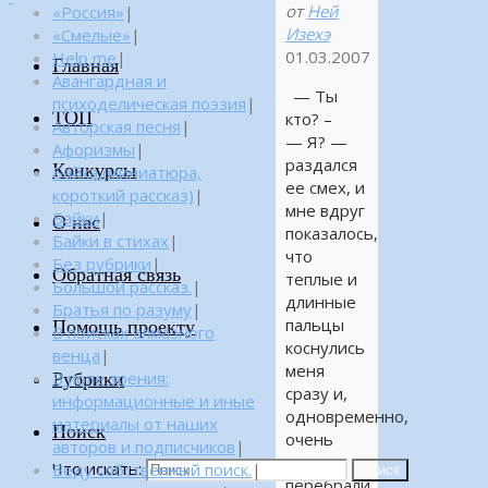
от
Ней
«Россия»
|
Изехэ
«Смелые»
|
01.03.2007
Help me
|
Главная
Авангардная и
— Ты
психоделическая поэзия
|
ТОП
кто? –
Авторская песня
|
— Я? —
Афоризмы
|
раздался
Конкурсы
Байка (миниатюра,
ее смех, и
короткий рассказ)
|
мне вдруг
Байки
|
О нас
показалось,
Байки в стихах
|
что
Без рубрики
|
Обратная связь
теплые и
Большой рассказ.
|
длинные
Братья по разуму
|
пальцы
Помощь проекту
В поисках алмазного
коснулись
венца
|
меня
Рубрики
В поле зрения:
сразу и,
информационные и иные
одновременно,
материалы от наших
Поиск
очень
авторов и подписчиков
|
ловко
Что искать:
Веду собственный поиск.
|
Поиск
перебрали