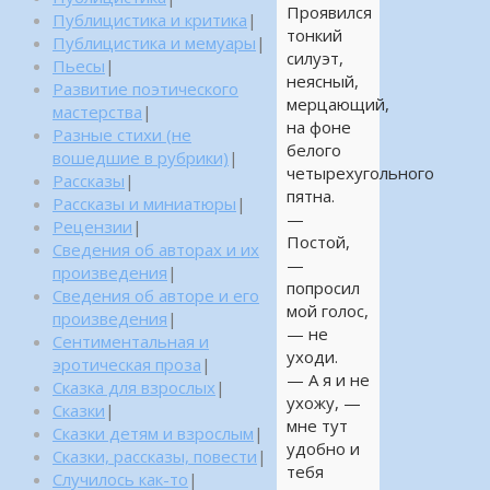
Проявился
Публицистика и критика
|
тонкий
Публицистика и мемуары
|
силуэт,
Пьесы
|
неясный,
Развитие поэтического
мерцающий,
мастерства
|
на фоне
Разные стихи (не
белого
вошедшие в рубрики)
|
четырехугольного
Рассказы
|
пятна.
Рассказы и миниатюры
|
—
Рецензии
|
Постой,
Сведения об авторах и их
—
произведения
|
попросил
Сведения об авторе и его
мой голос,
произведения
|
— не
Сентиментальная и
уходи.
эротическая проза
|
— А я и не
Сказка для взрослых
|
ухожу, —
Сказки
|
мне тут
Сказки детям и взрослым
|
удобно и
Сказки, рассказы, повести
|
тебя
Случилось как-то
|