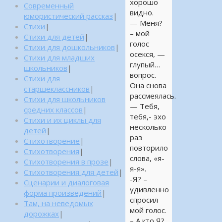
хорошо
Современный
видно.
юмористический рассказ
|
— Меня?
Стихи
|
– мой
Стихи для детей
|
голос
Стихи для дошкольников
|
осекся, —
Стихи для младших
глупый…
школьников
|
вопрос.
Стихи для
Она снова
старшеклассников
|
рассмеялась.
Стихи для школьников
— Тебя,
средних классов
|
тебя,- эхо
Стихи и их циклы для
несколько
детей
|
раз
Стихотворение
|
повторило
Стихотворения
|
слова, «я-
Стихотворения в прозе
|
я-я».
Стихотворения для детей
|
-Я? –
Сценарии и диалоговая
удивленно
форма произведений
|
спросил
Там, на неведомых
мой голос.
дорожках
|
– А кто Я?