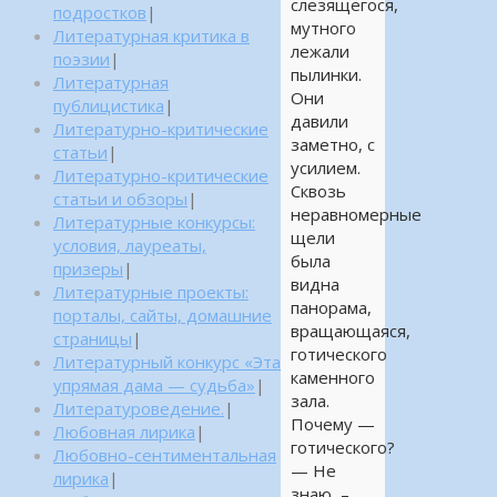
слезящегося,
подростков
|
мутного
Литературная критика в
лежали
поэзии
|
пылинки.
Литературная
Они
публицистика
|
давили
Литературно-критические
заметно, с
статьи
|
усилием.
Литературно-критические
Сквозь
статьи и обзоры
|
неравномерные
Литературные конкурсы:
щели
условия, лауреаты,
была
призеры
|
видна
Литературные проекты:
панорама,
порталы, сайты, домашние
вращающаяся,
страницы
|
готического
Литературный конкурс «Эта
каменного
упрямая дама — судьба»
|
зала.
Литературоведение.
|
Почему —
Любовная лирика
|
готического?
Любовно-сентиментальная
— Не
лирика
|
знаю, –