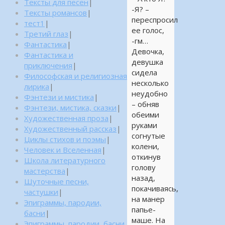
Тексты для песен
|
-Я? –
Тексты романсов
|
переспросил
тест1
|
ее голос,
Третий глаз
|
-гм…
Фантастика
|
Девочка,
Фантастика и
девушка
приключения
|
сидела
Философская и религиозная
несколько
лирика
|
неудобно
Фэнтези и мистика
|
– обняв
Фэнтези, мистика, сказки
|
обеими
Художественная проза
|
руками
Художественный рассказ
|
согнутые
Циклы стихов и поэмы
|
колени,
Человек и Вселенная
|
откинув
Школа литературного
голову
мастерства
|
назад,
Шуточные песни,
покачиваясь,
частушки
|
на манер
Эпиграммы, пародии,
папье-
басни
|
маше. На
Эпиграммы, пародии, басни,