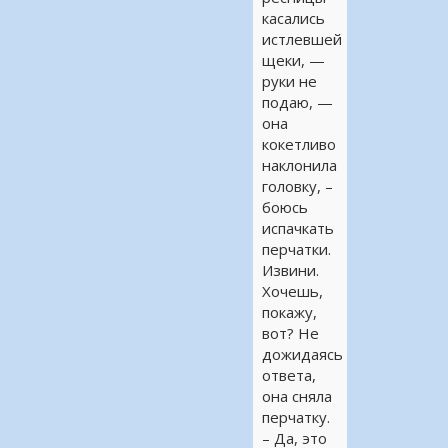
касались
истлевшей
щеки, —
руки не
подаю, —
она
кокетливо
наклонила
головку, –
боюсь
испачкать
перчатки.
Извини.
Хочешь,
покажу,
вот? Не
дожидаясь
ответа,
она сняла
перчатку.
– Да, это