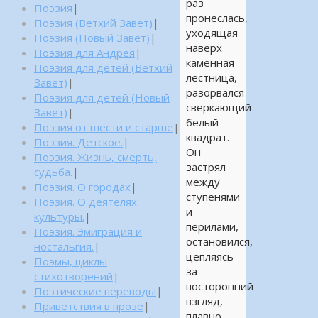
раз
Поэзия
|
пронеслась,
Поэзия (Ветхий Завет)
|
уходящая
Поэзия (Новый Завет)
|
наверх
Поэзия для Андрея
|
каменная
Поэзия для детей (Ветхий
лестница,
Завет)
|
разорвался
Поэзия для детей (Новый
сверкающий
Завет)
|
белый
Поэзия от шести и старше
|
квадрат.
Поэзия. Детское.
|
Он
Поэзия. Жизнь, смерть,
застрял
судьба.
|
между
Поэзия. О городах
|
ступенями
Поэзия. О деятелях
и
культуры.
|
перилами,
Поэзия. Эмиграция и
остановился,
ностальгия.
|
цепляясь
Поэмы, циклы
за
стихотворений
|
посторонний
Поэтические переводы
|
взгляд,
Приветствия в прозе
|
плавно