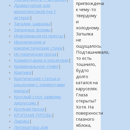
пригвождена
Драматургия для
к чему-то
моноспектакля (на 1
твердому
актера)
|
и
Загадки, шарады
|
холодному.
Западные формы
|
Затылка
Информация из прессы
|
не
Иронические и
ощущалось.
юмористические стихи
|
Подташнивало,
Историческая проза
|
то есть
Комментарии и рецензии
|
тошнило,
Криминальное чтиво
|
будто
Критика
|
долго
Критические статьи и
катался на
рецензии с элементами
каруселях.
юмора
|
Глаза
Круглый стол: заявляю
открыты?
дискуссию.
|
Хотя. На
Крупная проза
|
поверхности
КРУПНАЯ ПРОЗА:
|
глазного
Лирика
|
яблока,
Литература для