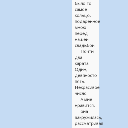
было то
самое
кольцо,
подаренное
мною
перед
нашей
свадьбой.
— Почти
два
карата.
Один,
девяносто
пять.
Некрасивое
число.
— А мне
нравится,
— она
закружилась,
рассматривая