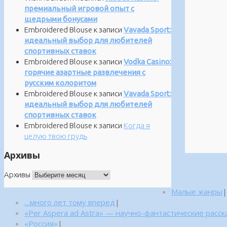
премиальный игровой опыт с
щедрыми бонусами
Embroidered Blouse
к записи
Vavada Sport:
идеальный выбор для любителей
спортивных ставок
Embroidered Blouse
к записи
Vodka Casino:
горячие азартные развлечения с
русским колоритом
Embroidered Blouse
к записи
Vavada Sport:
идеальный выбор для любителей
спортивных ставок
Embroidered Blouse
к записи
Когда я
целую твою грудь
Архивы
Архивы
Малые жанры
|
…много лет тому вперед
|
«Per Aspera ad Astra» — научно-фантастические расск
«Россия»
|