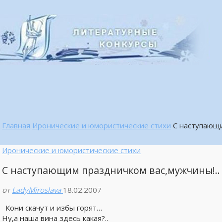
Главная
Иронические и юмористические стихи
C наступающи
Иронические и юмористические стихи
C наступающим праздничком вас,мужчины!..
от
LadyMiroslava
18.02.2007
Кони скачут и избы горят…
Ну,а наша вина здесь какая?..