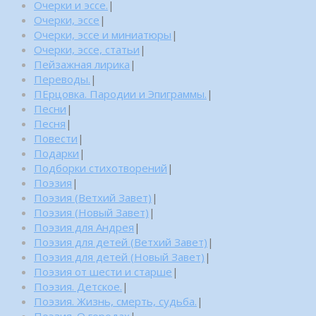
Очерки и эссе.
|
Очерки, эссе
|
Очерки, эссе и миниатюры
|
Очерки, эссе, статьи
|
Пейзажная лирика
|
Переводы.
|
ПЕрцовка. Пародии и Эпиграммы.
|
Песни
|
Песня
|
Повести
|
Подарки
|
Подборки стихотворений
|
Поэзия
|
Поэзия (Ветхий Завет)
|
Поэзия (Новый Завет)
|
Поэзия для Андрея
|
Поэзия для детей (Ветхий Завет)
|
Поэзия для детей (Новый Завет)
|
Поэзия от шести и старше
|
Поэзия. Детское.
|
Поэзия. Жизнь, смерть, судьба.
|
Поэзия. О городах
|