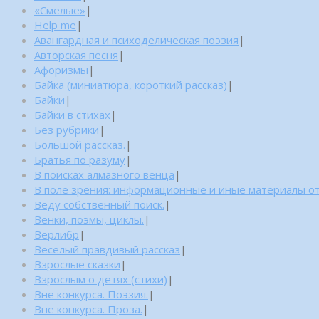
«Смелые»
|
Help me
|
Авангардная и психоделическая поэзия
|
Авторская песня
|
Афоризмы
|
Байка (миниатюра, короткий рассказ)
|
Байки
|
Байки в стихах
|
Без рубрики
|
Большой рассказ.
|
Братья по разуму
|
В поисках алмазного венца
|
В поле зрения: информационные и иные материалы от
Веду собственный поиск.
|
Венки, поэмы, циклы.
|
Верлибр
|
Веселый правдивый рассказ
|
Взрослые сказки
|
Взрослым о детях (стихи)
|
Вне конкурса. Поэзия.
|
Вне конкурса. Проза.
|