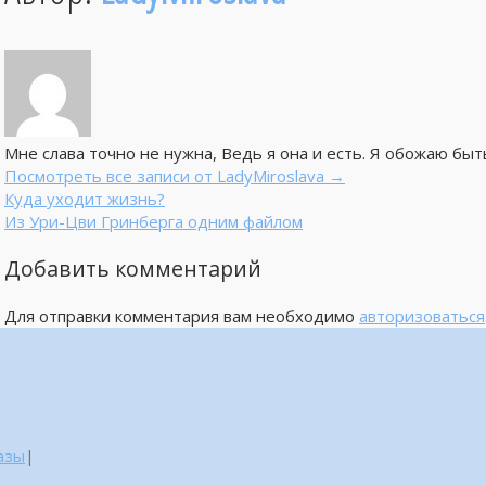
Мне слава точно не нужна, Ведь я она и есть. Я обожаю быт
Посмотреть все записи от LadyMiroslava
→
Куда уходит жизнь?
Из Ури-Цви Гринберга одним файлом
Добавить комментарий
Для отправки комментария вам необходимо
авторизоваться
азы
|