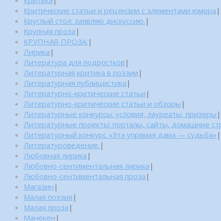
Критические статьи и рецензии с элементами юмора
|
Круглый стол: заявляю дискуссию.
|
Крупная проза
|
КРУПНАЯ ПРОЗА:
|
Лирика
|
Литература для подростков
|
Литературная критика в поэзии
|
Литературная публицистика
|
Литературно-критические статьи
|
Литературно-критические статьи и обзоры
|
Литературные конкурсы: условия, лауреаты, призеры
|
Литературные проекты: порталы, сайты, домашние с
Литературный конкурс «Эта упрямая дама — судьба»
|
Литературоведение.
|
Любовная лирика
|
Любовно-сентиментальная лирика
|
Любовно-сентиментальная проза
|
Магазин
|
Малая поэзия
|
Малая проза
|
Манекен
|