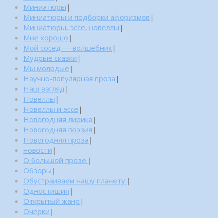
Миниатюры
|
Миниатюры и подборки афоризмов
|
Миниатюры, эссе, новеллы
|
Мне хорошо
|
Мой сосед — волшебник
|
Мудрые сказки
|
Мы молодые
|
Научно-популярная проза
|
Наш взгляд
|
Новеллы
|
Новеллы и эссе
|
Новогодняя лирика
|
Новогодняя поэзия
|
Новогодняя проза
|
новости
|
О большой прозе.
|
Обзоры
|
Обустраиваем нашу планету.
|
Одностишия
|
Открытый жанр
|
Очерки
|