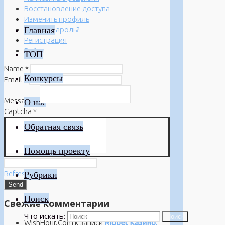
Восстановление доступа
Изменить профиль
Главная
Забыли пароль?
Регистрация
Войти
ТОП
Name
*
Конкурсы
Email
*
Message
*
О нас
Captcha
*
Обратная связь
Помощь проекту
Refresh
Рубрики
Поиск
Свежие комментарии
Что искать:
Поиск
WishHour.Com
к записи
Riobet Казино: