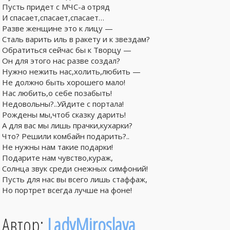
Пусть придет с МЧС-а отряд
И спасает,спасает,спасает…
Разве женщине это к лицу —
Сталь варить иль в ракету и к звездам?
Обратиться сейчас бы к Творцу —
Он для этого нас разве создал?
Нужно нежить нас,холить,любить —
Не должно быть хорошего мало!
Нас любить,о себе позабыть!
Недовольны?..Уйдите с портала!
Рождены мы,чтоб сказку дарить!
А для вас мы лишь прачки,кухарки?
Что? Решили комбайн подарить?..
Не нужны нам такие подарки!
Подарите нам чувство,кураж,
Солнца звук среди снежных симфоний!
Пусть для нас вы всего лишь стаффаж,
Но портрет всегда лучше на фоне!
Автор:
LadyMiroslava