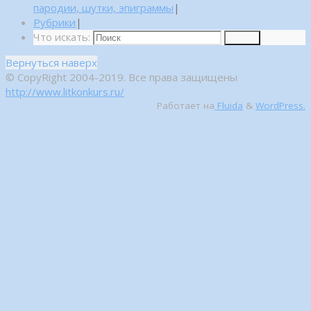
пародии, шутки, эпиграммы
|
Рубрики
|
Что искать:
Поиск
Вернуться наверх
© CopyRight 2004-2019. Все права защищены
http://www.litkonkurs.ru/
Работает на
Fluida
&
WordPress.