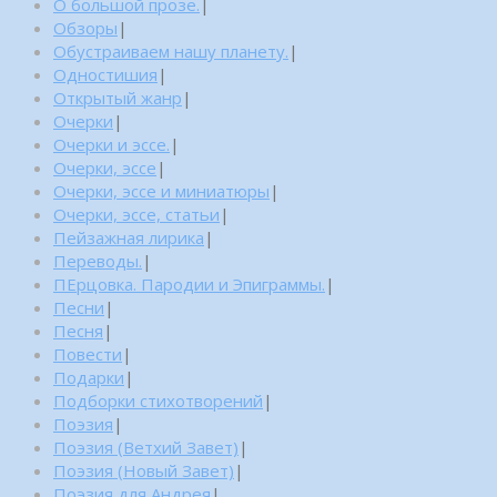
О большой прозе.
|
Обзоры
|
Обустраиваем нашу планету.
|
Одностишия
|
Открытый жанр
|
Очерки
|
Очерки и эссе.
|
Очерки, эссе
|
Очерки, эссе и миниатюры
|
Очерки, эссе, статьи
|
Пейзажная лирика
|
Переводы.
|
ПЕрцовка. Пародии и Эпиграммы.
|
Песни
|
Песня
|
Повести
|
Подарки
|
Подборки стихотворений
|
Поэзия
|
Поэзия (Ветхий Завет)
|
Поэзия (Новый Завет)
|
Поэзия для Андрея
|