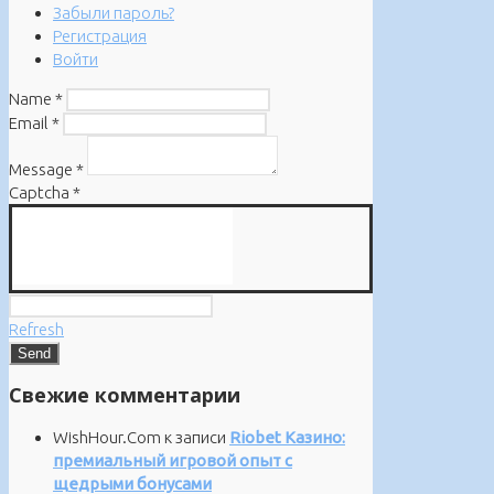
Забыли пароль?
Регистрация
Войти
Name
*
Email
*
Message
*
Captcha
*
Refresh
Свежие комментарии
WishHour.Com
к записи
Riobet Казино:
премиальный игровой опыт с
щедрыми бонусами