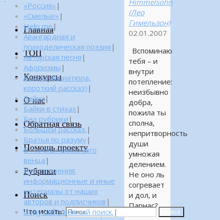
Himmelsohn
«Россия»
|
(Лео
«Смелые»
|
Гимельзон)
Help me
|
Главная
02.01.2007
Авангардная и
психоделическая поэзия
|
Вспоминаю
ТОП
Авторская песня
|
тебя – и
Афоризмы
|
внутри
Конкурсы
Байка (миниатюра,
потепление:
короткий рассказ)
|
неизбывно
Байки
|
О нас
добра,
Байки в стихах
|
пожила ты
Без рубрики
|
сполна,
Обратная связь
Большой рассказ.
|
непритворность
Братья по разуму
|
души
Помощь проекту
В поисках алмазного
умножая
венца
|
делением.
Рубрики
В поле зрения:
Не оно ль
информационные и иные
согревает
материалы от наших
Поиск
и дол, и
авторов и подписчиков
|
Парнас?
Что искать:
Веду собственный поиск.
|
Поиск