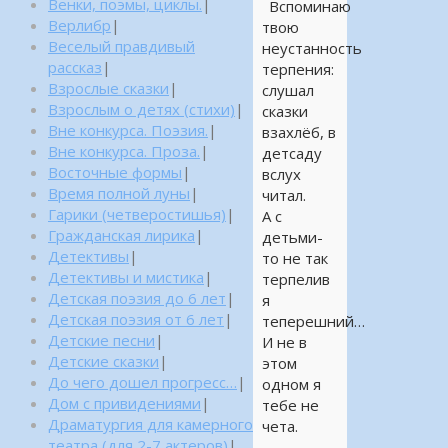
Венки, поэмы, циклы.
|
Вспоминаю
Верлибр
|
твою
Веселый правдивый
неустанность
рассказ
|
терпения:
Взрослые сказки
|
слушал
Взрослым о детях (стихи)
|
сказки
Вне конкурса. Поэзия.
|
взахлёб, в
Вне конкурса. Проза.
|
детсаду
Восточные формы
|
вслух
Время полной луны
|
читал.
Гарики (четверостишья)
|
А с
Гражданская лирика
|
детьми-
Детективы
|
то не так
Детективы и мистика
|
терпелив
Детская поэзия до 6 лет
|
я
Детская поэзия от 6 лет
|
теперешний…
Детские песни
|
И не в
Детские сказки
|
этом
До чего дошел прогресс…
|
одном я
Дом с привидениями
|
тебе не
Драматургия для камерного
чета.
театра (для 2-7 актеров)
|