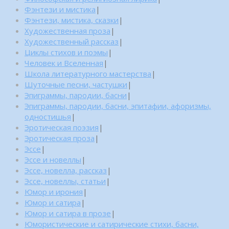
Фэнтези и мистика
|
Фэнтези, мистика, сказки
|
Художественная проза
|
Художественный рассказ
|
Циклы стихов и поэмы
|
Человек и Вселенная
|
Школа литературного мастерства
|
Шуточные песни, частушки
|
Эпиграммы, пародии, басни
|
Эпиграммы, пародии, басни, эпитафии, афоризмы,
одностишья
|
Эротическая поэзия
|
Эротическая проза
|
Эссе
|
Эссе и новеллы
|
Эссе, новелла, рассказ
|
Эссе, новеллы, статьи
|
Юмор и ирония
|
Юмор и сатира
|
Юмор и сатира в прозе
|
Юмористические и сатирические стихи, басни,