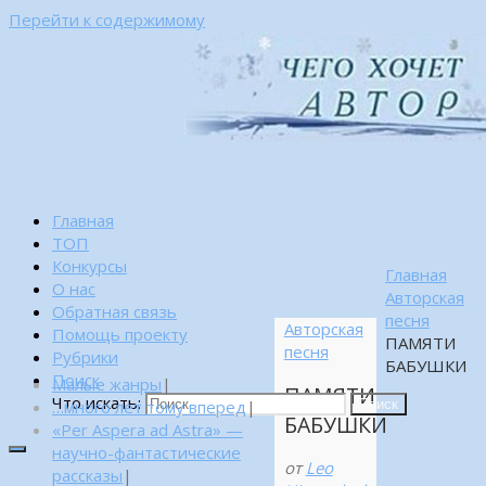
Перейти к содержимому
Главная
ТОП
Конкурсы
Главная
О нас
Авторская
Обратная связь
песня
Авторская
Помощь проекту
ПАМЯТИ
песня
Рубрики
БАБУШКИ
Поиск
Малые жанры
|
ПАМЯТИ
Что искать:
…много лет тому вперед
|
Поиск
БАБУШКИ
«Per Aspera ad Astra» —
научно-фантастические
от
Leo
рассказы
|