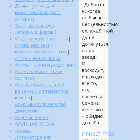
Доброта
Драматургия для
никогда
моноспектакля (на 1
не бывает
актера)
|
бесцельностью:
Загадки, шарады
|
охлаждённой
Западные формы
|
душе
Информация из прессы
|
дотянуться
Иронические и
ль до
юмористические стихи
|
звёзд?
Историческая проза
|
И
Комментарии и рецензии
|
восходит,
Криминальное чтиво
|
и всходит
Критика
|
всё то,
Критические статьи и
что
рецензии с элементами
посеется.
юмора
|
Семена
Круглый стол: заявляю
исчезают
дискуссию.
|
– обидно
Крупная проза
|
до слёз…
КРУПНАЯ ПРОЗА:
|
Лирика
|
ПРИВЕТ,ГРЕК.
Литература для