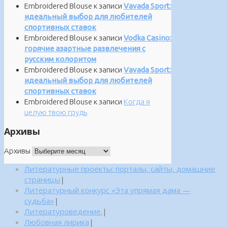
Embroidered Blouse
к записи
Vavada Sport:
идеальный выбор для любителей
спортивных ставок
Embroidered Blouse
к записи
Vodka Casino:
горячие азартные развлечения с
русским колоритом
Embroidered Blouse
к записи
Vavada Sport:
идеальный выбор для любителей
спортивных ставок
Embroidered Blouse
к записи
Когда я
целую твою грудь
Архивы
Архивы
Литературные проекты: порталы, сайты, домашние
страницы
|
Литературный конкурс «Эта упрямая дама —
судьба»
|
Литературоведение.
|
Любовная лирика
|