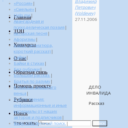
Владимир
«Россия»
|
Петрович
«Смелые»
|
(Voldevey)
Help me
|
Главная
27.11.2006
Авангардная и
психоделическая поэзия
|
ТОП
Авторская песня
|
Афоризмы
|
Конкурсы
Байка (миниатюра,
короткий рассказ)
|
Байки
|
О нас
Байки в стихах
|
Без рубрики
|
Обратная связь
Большой рассказ.
|
Братья по разуму
|
Помощь проекту
ДЕЛО
В поисках алмазного
ИНВАЛИДА
венца
|
Рубрики
В поле зрения:
Рассказ
информационные и иные
материалы от наших
Поиск
авторов и подписчиков
|
Что искать:
Веду собственный поиск.
|
Поиск