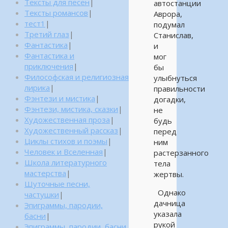
Тексты для песен
|
автостанции
Тексты романсов
|
Аврора,
тест1
|
подумал
Третий глаз
|
Станислав,
Фантастика
|
и
Фантастика и
мог
приключения
|
бы
Философская и религиозная
улыбнуться
лирика
|
правильности
Фэнтези и мистика
|
догадки,
Фэнтези, мистика, сказки
|
не
Художественная проза
|
будь
Художественный рассказ
|
перед
Циклы стихов и поэмы
|
ним
Человек и Вселенная
|
растерзанного
Школа литературного
тела
мастерства
|
жертвы.
Шуточные песни,
Однако
частушки
|
дачница
Эпиграммы, пародии,
указала
басни
|
рукой
Эпиграммы, пародии, басни,