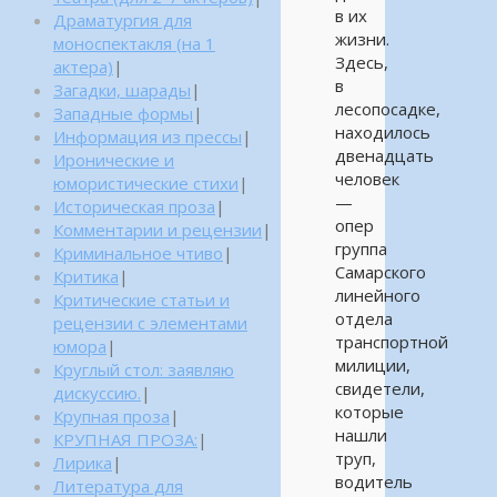
в их
Драматургия для
жизни.
моноспектакля (на 1
Здесь,
актера)
|
в
Загадки, шарады
|
лесопосадке,
Западные формы
|
находилось
Информация из прессы
|
двенадцать
Иронические и
человек
юмористические стихи
|
—
Историческая проза
|
опер
Комментарии и рецензии
|
группа
Криминальное чтиво
|
Самарского
Критика
|
линейного
Критические статьи и
отдела
рецензии с элементами
транспортной
юмора
|
милиции,
Круглый стол: заявляю
свидетели,
дискуссию.
|
которые
Крупная проза
|
нашли
КРУПНАЯ ПРОЗА:
|
труп,
Лирика
|
водитель
Литература для