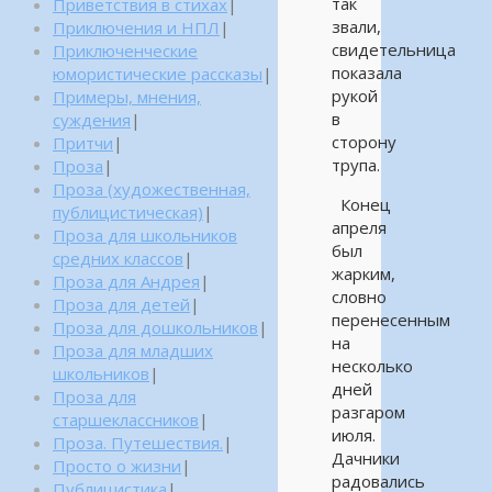
так
Приветствия в стихах
|
звали,
Приключения и НПЛ
|
свидетельница
Приключенческие
показала
юмористические рассказы
|
рукой
Примеры, мнения,
в
суждения
|
сторону
Притчи
|
трупа.
Проза
|
Проза (художественная,
Конец
публицистическая)
|
апреля
Проза для школьников
был
средних классов
|
жарким,
Проза для Андрея
|
словно
Проза для детей
|
перенесенным
Проза для дошкольников
|
на
Проза для младших
несколько
школьников
|
дней
Проза для
разгаром
старшеклассников
|
июля.
Проза. Путешествия.
|
Дачники
Просто о жизни
|
радовались
Публицистика
|