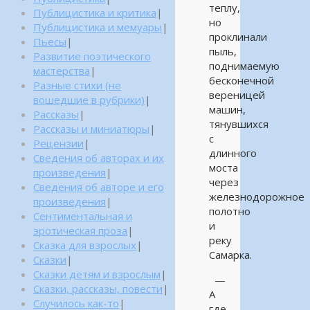
теплу,
Публицистика и критика
|
но
Публицистика и мемуары
|
проклинали
Пьесы
|
пыль,
Развитие поэтического
поднимаемую
мастерства
|
бесконечной
Разные стихи (не
вереницей
вошедшие в рубрики)
|
машин,
Рассказы
|
тянувшихся
Рассказы и миниатюры
|
с
Рецензии
|
длинного
Сведения об авторах и их
моста
произведения
|
через
Сведения об авторе и его
железнодорожное
произведения
|
полотно
Сентиментальная и
и
эротическая проза
|
реку
Сказка для взрослых
|
Самарка.
Сказки
|
Сказки детям и взрослым
|
—
Сказки, рассказы, повести
|
А
Случилось как-то
|
где