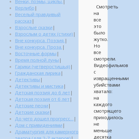
Венки, поэмы, циклы.
|
Смотреть
Верлибр
|
на
Веселый правдивый
все
рассказ
|
это
Взрослые сказки
|
было
Взрослым о детях (стихи)
|
жутко.
Вне конкурса. Поэзия.
|
Но
Вне конкурса. Проза.
|
все
Восточные формы
|
смотрели.
Время полной луны
|
Видеофильмов
Гарики (четверостишья)
|
с
Гражданская лирика
|
извращенными
Детективы
|
убийствами
Детективы и мистика
|
хватало:
Детская поэзия до 6 лет
|
на
Детская поэзия от 6 лет
|
каждого
Детские песни
|
смотрящего
Детские сказки
|
приходилось
До чего дошел прогресс…
|
не
Дом с привидениями
|
меньше
Драматургия для камерного
десятка
театра (для 2-7 актеров)
|