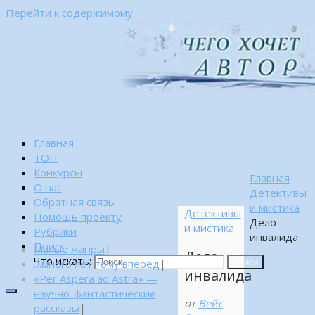
Перейти к содержимому
Главная
ТОП
Конкурсы
Главная
О нас
Детективы
Обратная связь
и мистика
Детективы
Помощь проекту
Дело
и мистика
Рубрики
инвалида
Поиск
Малые жанры
|
Дело
Что искать:
…много лет тому вперед
|
Поиск
инвалида
«Per Aspera ad Astra» —
научно-фантастические
от
Вейс
рассказы
|