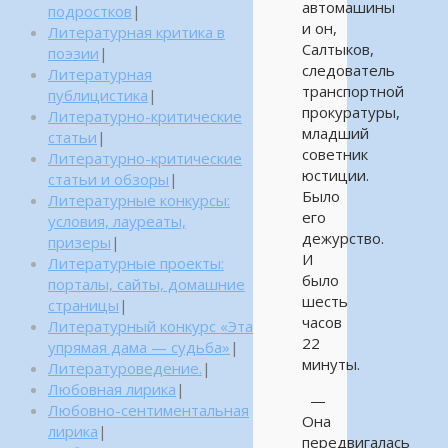
автомашины
подростков
|
и он,
Литературная критика в
Салтыков,
поэзии
|
следователь
Литературная
транспортной
публицистика
|
прокуратуры,
Литературно-критические
младший
статьи
|
советник
Литературно-критические
юстиции.
статьи и обзоры
|
Было
Литературные конкурсы:
его
условия, лауреаты,
дежурство.
призеры
|
И
Литературные проекты:
было
порталы, сайты, домашние
шесть
страницы
|
часов
Литературный конкурс «Эта
22
упрямая дама — судьба»
|
минуты.
Литературоведение.
|
Любовная лирика
|
—
Любовно-сентиментальная
Она
лирика
|
передвигалась