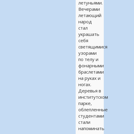
летуньями.
Вечерами
летающий
народ
стал
украшать
себя
светящимися
узорами
по телу и
фонарными
браслетами
на руках и
ногах.
Деревья в
институтском
парке,
облепленные
студентами
стали
напоминать