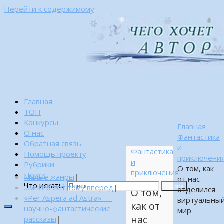
Перейти к содержимому
Главная
ТОП
Конкурсы
Главная
О нас
Фантастика
Обратная связь
и
Фантастика
Помощь проекту
приключени
и
Рубрики
О том, как
приключения
Поиск
Малые жанры
|
от нас
Что искать:
…много лет тому вперед
|
Поиск
отделился
О том,
«Per Aspera ad Astra» —
виртуальны
как от
научно-фантастические
мир
нас
рассказы
|