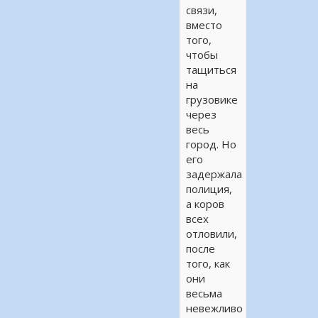
связи,
вместо
того,
чтобы
тащиться
на
грузовике
через
весь
город. Но
его
задержала
полиция,
а коров
всех
отловили,
после
того, как
они
весьма
невежливо