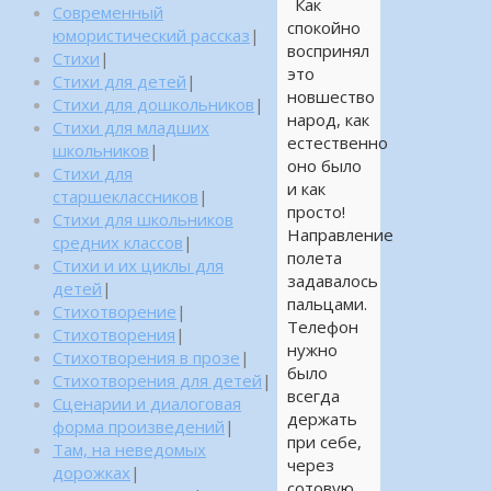
Как
Современный
спокойно
юмористический рассказ
|
воспринял
Стихи
|
это
Стихи для детей
|
новшество
Стихи для дошкольников
|
народ, как
Стихи для младших
естественно
школьников
|
оно было
Стихи для
и как
старшеклассников
|
просто!
Стихи для школьников
Направление
средних классов
|
полета
Стихи и их циклы для
задавалось
детей
|
пальцами.
Стихотворение
|
Телефон
Стихотворения
|
нужно
Стихотворения в прозе
|
было
Стихотворения для детей
|
всегда
Сценарии и диалоговая
держать
форма произведений
|
при себе,
Там, на неведомых
через
дорожках
|
сотовую