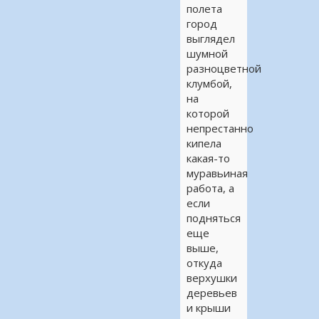
полета
город
выглядел
шумной
разноцветной
клумбой,
на
которой
непрестанно
кипела
какая-то
муравьиная
работа, а
если
подняться
еще
выше,
откуда
верхушки
деревьев
и крыши