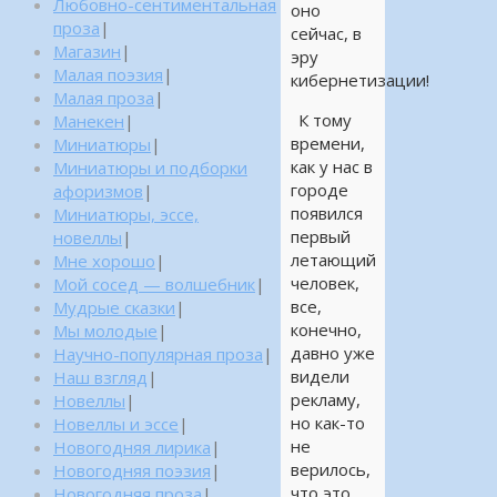
Любовно-сентиментальная
оно
проза
|
сейчас, в
Магазин
|
эру
Малая поэзия
|
кибернетизации!
Малая проза
|
К тому
Манекен
|
времени,
Миниатюры
|
как у нас в
Миниатюры и подборки
городе
афоризмов
|
появился
Миниатюры, эссе,
первый
новеллы
|
летающий
Мне хорошо
|
человек,
Мой сосед — волшебник
|
все,
Мудрые сказки
|
конечно,
Мы молодые
|
давно уже
Научно-популярная проза
|
видели
Наш взгляд
|
рекламу,
Новеллы
|
но как-то
Новеллы и эссе
|
не
Новогодняя лирика
|
верилось,
Новогодняя поэзия
|
что это
Новогодняя проза
|