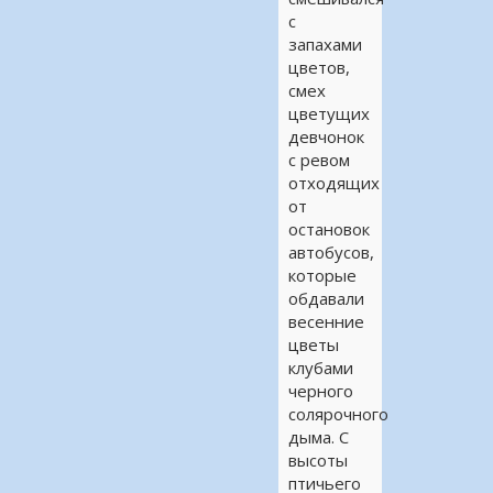
с
запахами
цветов,
смех
цветущих
девчонок
с ревом
отходящих
от
остановок
автобусов,
которые
обдавали
весенние
цветы
клубами
черного
солярочного
дыма. С
высоты
птичьего