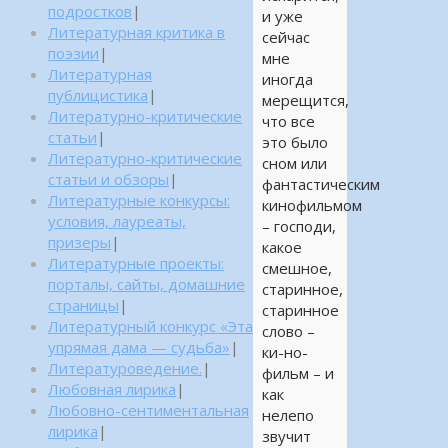
подростков
|
и уже
Литературная критика в
сейчас
поэзии
|
мне
Литературная
иногда
публицистика
|
мерещится,
Литературно-критические
что все
статьи
|
это было
Литературно-критические
сном или
статьи и обзоры
|
фантастическим
Литературные конкурсы:
кинофильмом
условия, лауреаты,
– господи,
призеры
|
какое
Литературные проекты:
смешное,
порталы, сайты, домашние
старинное,
страницы
|
старинное
Литературный конкурс «Эта
слово –
упрямая дама — судьба»
|
ки-но-
Литературоведение.
|
фильм – и
Любовная лирика
|
как
Любовно-сентиментальная
нелепо
лирика
|
звучит