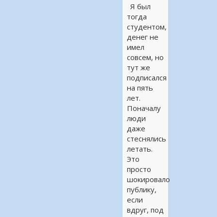
Я был
тогда
студентом,
денег не
имел
совсем, но
тут же
подписался
на пять
лет.
Поначалу
люди
даже
стеснялись
летать.
Это
просто
шокировало
публику,
если
вдруг, под