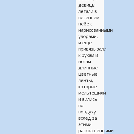
девицы
летали в
весеннем
небе с
нарисованными
узорами,
и еще
привязывали
к рукам и
ногам
длинные
цветные
ленты,
которые
мельтешили
и вились
по
воздуху
вслед за
этими
раскрашенными