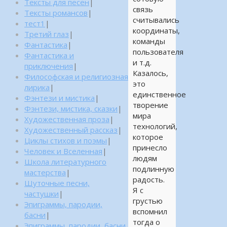
Тексты для песен
|
связь
Тексты романсов
|
считывались
тест1
|
координаты,
Третий глаз
|
команды
Фантастика
|
пользователя
Фантастика и
и т.д.
приключения
|
Казалось,
Философская и религиозная
это
лирика
|
единственное
Фэнтези и мистика
|
творение
Фэнтези, мистика, сказки
|
мира
Художественная проза
|
технологий,
Художественный рассказ
|
которое
Циклы стихов и поэмы
|
принесло
Человек и Вселенная
|
людям
Школа литературного
подлинную
мастерства
|
радость.
Шуточные песни,
Я с
частушки
|
грустью
Эпиграммы, пародии,
вспомнил
басни
|
тогда о
Эпиграммы, пародии, басни,