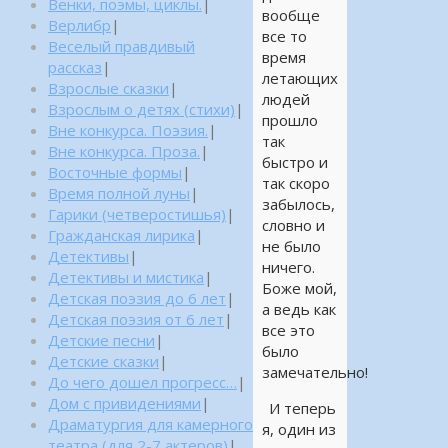
Венки, поэмы, циклы.
|
вообще
Верлибр
|
все то
Веселый правдивый
время
рассказ
|
летающих
Взрослые сказки
|
людей
Взрослым о детях (стихи)
|
прошло
Вне конкурса. Поэзия.
|
так
Вне конкурса. Проза.
|
быстро и
Восточные формы
|
так скоро
Время полной луны
|
забылось,
Гарики (четверостишья)
|
словно и
Гражданская лирика
|
не было
Детективы
|
ничего.
Детективы и мистика
|
Боже мой,
Детская поэзия до 6 лет
|
а ведь как
Детская поэзия от 6 лет
|
все это
Детские песни
|
было
Детские сказки
|
замечательно!
До чего дошел прогресс…
|
Дом с привидениями
|
И теперь
Драматургия для камерного
я, один из
театра (для 2-7 актеров)
|