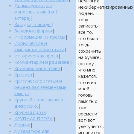
немногих
Драматургия для
некибернетизированных
моноспектакля (на 1
людей,
актера)
|
хочу
Загадки, шарады
|
записать
Западные формы
|
все то,
Информация из прессы
|
что было
Иронические и
тогда,
юмористические стихи
|
сохранить
Историческая проза
|
на бумаге,
Комментарии и рецензии
|
потому
Криминальное чтиво
|
что мне
Критика
|
кажется,
Критические статьи и
что и из
рецензии с элементами
моей
юмора
|
головы
Круглый стол: заявляю
память о
дискуссию.
|
том
Крупная проза
|
времени
КРУПНАЯ ПРОЗА:
|
вот-вот
Лирика
|
улетучится,
Литература для
испарится,