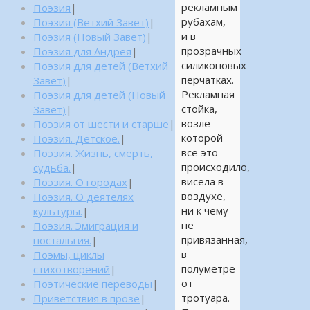
рекламным
Поэзия
|
рубахам,
Поэзия (Ветхий Завет)
|
и в
Поэзия (Новый Завет)
|
прозрачных
Поэзия для Андрея
|
силиконовых
Поэзия для детей (Ветхий
перчатках.
Завет)
|
Рекламная
Поэзия для детей (Новый
стойка,
Завет)
|
возле
Поэзия от шести и старше
|
которой
Поэзия. Детское.
|
все это
Поэзия. Жизнь, смерть,
происходило,
судьба.
|
висела в
Поэзия. О городах
|
воздухе,
Поэзия. О деятелях
ни к чему
культуры.
|
не
Поэзия. Эмиграция и
привязанная,
ностальгия.
|
в
Поэмы, циклы
полуметре
стихотворений
|
от
Поэтические переводы
|
тротуара.
Приветствия в прозе
|