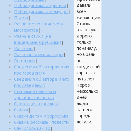
давали
Публицистика и критика
|
всем
Публицистика и мемуары
|
желающим.
Пьесы
|
Стоила
Развитие поэтического
эта штука
мастерства
|
дорого
Разные стихи (не
только
вошедшие в рубрики)
|
поначалу,
Рассказы
|
но брали
Рассказы и миниатюры
|
по
Рецензии
|
кредитной
Сведения об авторах и их
карте на
произведения
|
пять лет.
Сведения об авторе и его
Через
произведения
|
несколько
Сентиментальная и
дней
эротическая проза
|
люди
Сказка для взрослых
|
нашего
Сказки
|
города
Сказки детям и взрослым
|
летали.
Сказки, рассказы, повести
|
Случилось как-то
|