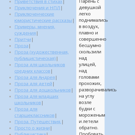
Парень с
Приветствия в стихах
|
девушкой
Приключения и НПЛ
|
легко
Приключенческие
поднимались
юмористические рассказы
|
в воздух,
Примеры, мнения,
плавно и
суждения
|
совершенно
Притчи
|
бесшумно
Проза
|
скользили
Проза (художественная,
над
публицистическая)
|
улицей,
Проза для школьников
над
средних классов
|
головами
Проза для Андрея
|
прохожих,
Проза для детей
|
разворачивались
Проза для дошкольников
|
на углу
Проза для младших
возле
школьников
|
будки с
Проза для
мороженым
старшеклассников
|
и летели
Проза. Путешествия.
|
обратно.
Просто о жизни
|
Пробовать
Публицистика
|