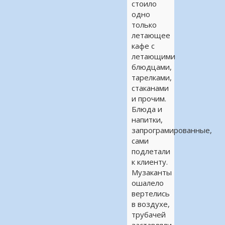
стоило
одно
только
летающее
кафе с
летающими
блюдцами,
тарелками,
стаканами
и прочим.
Блюда и
напитки,
запрограмированные,
сами
подлетали
к клиенту.
Музаканты
ошалело
вертелись
в воздухе,
трубачей