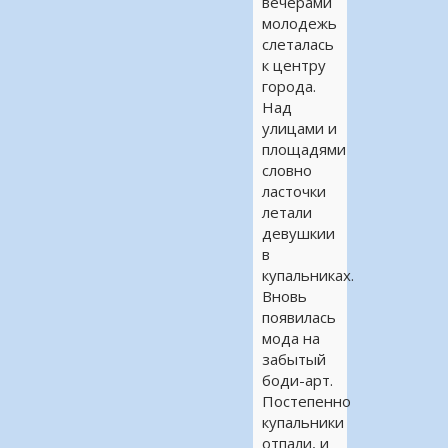
вечерами
молодежь
слеталась
к центру
города.
Над
улицами и
площадями
словно
ласточки
летали
девушкии
в
купальниках.
Вновь
появилась
мода на
забытый
боди-арт.
Постепенно
купальники
отпали, и