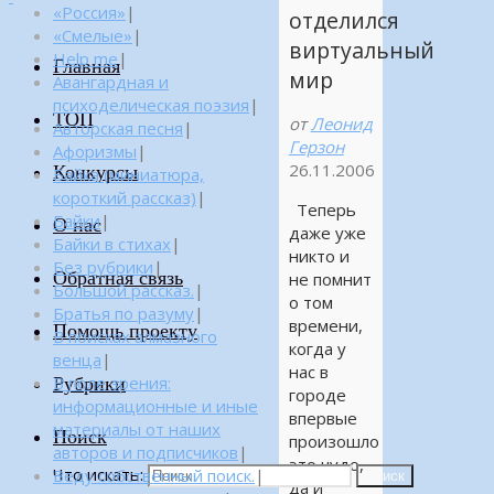
«Россия»
|
отделился
«Смелые»
|
виртуальный
Help me
|
Главная
мир
Авангардная и
психоделическая поэзия
|
ТОП
от
Леонид
Авторская песня
|
Герзон
Афоризмы
|
26.11.2006
Конкурсы
Байка (миниатюра,
короткий рассказ)
|
Теперь
Байки
|
О нас
даже уже
Байки в стихах
|
никто и
Без рубрики
|
Обратная связь
не помнит
Большой рассказ.
|
о том
Братья по разуму
|
времени,
Помощь проекту
В поисках алмазного
когда у
венца
|
нас в
Рубрики
В поле зрения:
городе
информационные и иные
впервые
материалы от наших
Поиск
произошло
авторов и подписчиков
|
это чудо,
Что искать:
Веду собственный поиск.
|
Поиск
да и