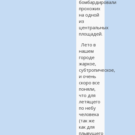
бомбардировали
прохожих
на одной
из
центральных
площадей.
Лето в
нашем
городе
жаркое,
субтропическое,
и очень
скоро все
поняли,
что для
летящего
по небу
человека
(так же
как для
плывущего