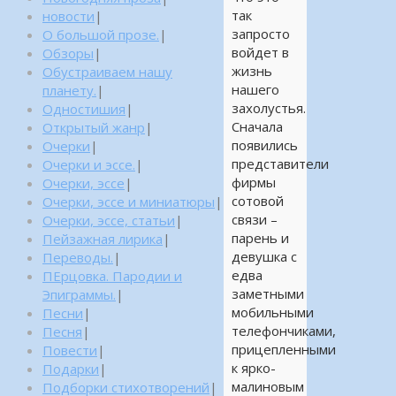
так
новости
|
запросто
О большой прозе.
|
войдет в
Обзоры
|
жизнь
Обустраиваем нашу
нашего
планету.
|
захолустья.
Одностишия
|
Сначала
Открытый жанр
|
появились
Очерки
|
представители
Очерки и эссе.
|
фирмы
Очерки, эссе
|
сотовой
Очерки, эссе и миниатюры
|
связи –
Очерки, эссе, статьи
|
парень и
Пейзажная лирика
|
девушка с
Переводы.
|
едва
ПЕрцовка. Пародии и
заметными
Эпиграммы.
|
мобильными
Песни
|
телефончиками,
Песня
|
прицепленными
Повести
|
к ярко-
Подарки
|
малиновым
Подборки стихотворений
|