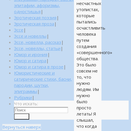
несчастных
эпитафии, афоризмы,
утопистах,
одностишья
|
которые
Эротическая поэзия
|
пытались
Эротическая проза
|
осчастливить
Эссе
|
человека
Эссе и новеллы
|
путем
Эссе, новелла, рассказ
|
создания
Эссе, новеллы, статьи
|
«совершенного»
Юмор и ирония
|
общества.
Юмор и сатира
|
Это было
Юмор и сатира в прозе
|
совсем не
Юмористические и
то, что
сатирические стихи, басни,
нужно
пародии, шутки,
людям. Им
эпиграммы
|
нужно
Рубрики
|
было
Что искать:
просто
летать! Я
Поиск
слышал,
что когда
Вернуться наверх