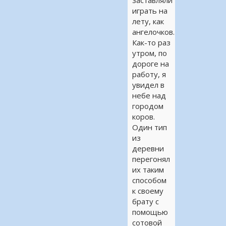
заставляли
играть на
лету, как
ангелочков.
Как-то раз
утром, по
дороге на
работу, я
увидел в
небе над
городом
коров.
Один тип
из
деревни
перегонял
их таким
способом
к своему
брату с
помощью
сотовой