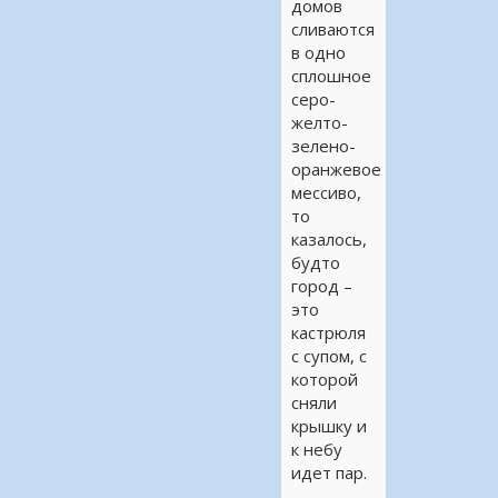
домов
сливаются
в одно
сплошное
серо-
желто-
зелено-
оранжевое
мессиво,
то
казалось,
будто
город –
это
кастрюля
с супом, с
которой
сняли
крышку и
к небу
идет пар.