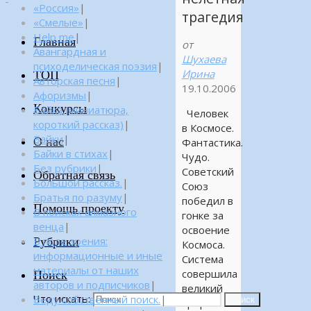
«Россия»
|
трагедия
«Смелые»
|
Help me
|
Главная
от
Авангардная и
Шухаева
психоделическая поэзия
|
Ирина
ТОП
Авторская песня
|
19.10.2006
Афоризмы
|
Конкурсы
Байка (миниатюра,
Человек
короткий рассказ)
|
в Космосе.
Байки
|
О нас
Фантастика.
Байки в стихах
|
Чудо.
Без рубрики
|
Советский
Обратная связь
Большой рассказ.
|
Союз
Братья по разуму
|
победил в
Помощь проекту
В поисках алмазного
гонке за
венца
|
освоение
Рубрики
В поле зрения:
Космоса.
информационные и иные
Система
материалы от наших
совершила
Поиск
авторов и подписчиков
|
великий
Что искать:
Веду собственный поиск.
|
Поиск
прорыв.