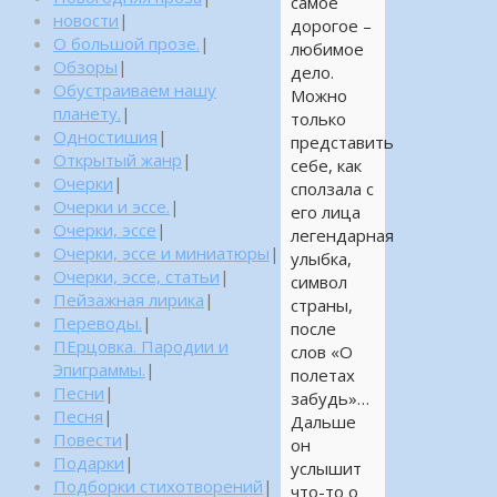
самое
новости
|
дорогое –
О большой прозе.
|
любимое
Обзоры
|
дело.
Обустраиваем нашу
Можно
планету.
|
только
Одностишия
|
представить
Открытый жанр
|
себе, как
Очерки
|
сползала с
Очерки и эссе.
|
его лица
Очерки, эссе
|
легендарная
Очерки, эссе и миниатюры
|
улыбка,
Очерки, эссе, статьи
|
символ
Пейзажная лирика
|
страны,
Переводы.
|
после
ПЕрцовка. Пародии и
слов «О
Эпиграммы.
|
полетах
Песни
|
забудь»…
Песня
|
Дальше
Повести
|
он
Подарки
|
услышит
Подборки стихотворений
|
что-то о