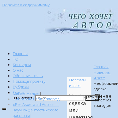
Перейти к содержимому
Главная
ТОП
Конкурсы
Главная
О нас
Новеллы
Обратная связь
и эссе
Новеллы
Помощь проекту
Неоформлен
и эссе
Рубрики
сделка
Поиск
Малые жанры
|
или
Неоформленная
Что искать:
…много лет тому вперед
|
Поиск
нелетная
сделка
«Per Aspera ad Astra» —
трагедия
или
научно-фантастические
рассказы
|
нелетная