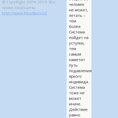
© CopyRight 2004-2019. Все
человек
права защищены
не может,
http://www.litkonkurs.ru/
летать –
тем
более.
Система
пойдет на
уступки,
тем
самым
наметит
путь
подавления
яркого
индивида.
Система
тоже не
может
иначе.
Действие
равно