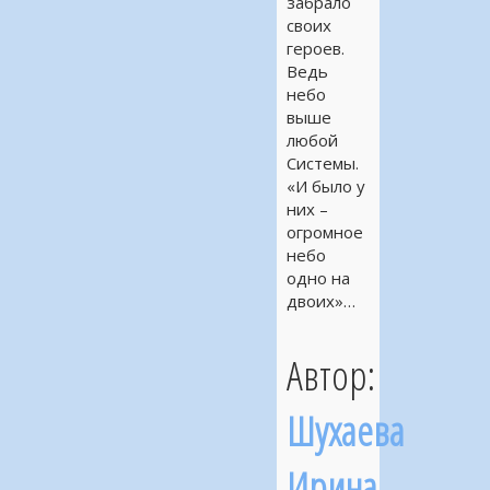
забрало
своих
героев.
Ведь
небо
выше
любой
Системы.
«И было у
них –
огромное
небо
одно на
двоих»…
Автор:
Шухаева
Ирина