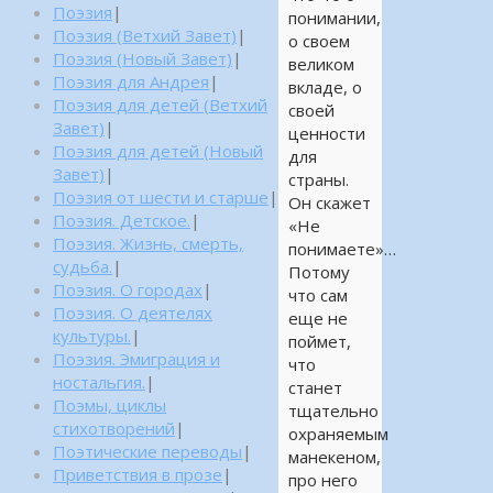
Поэзия
|
понимании,
Поэзия (Ветхий Завет)
|
о своем
Поэзия (Новый Завет)
|
великом
Поэзия для Андрея
|
вкладе, о
Поэзия для детей (Ветхий
своей
Завет)
|
ценности
Поэзия для детей (Новый
для
Завет)
|
страны.
Поэзия от шести и старше
|
Он скажет
Поэзия. Детское.
|
«Не
Поэзия. Жизнь, смерть,
понимаете»…
судьба.
|
Потому
Поэзия. О городах
|
что сам
Поэзия. О деятелях
еще не
культуры.
|
поймет,
Поэзия. Эмиграция и
что
ностальгия.
|
станет
Поэмы, циклы
тщательно
стихотворений
|
охраняемым
Поэтические переводы
|
манекеном,
Приветствия в прозе
|
про него