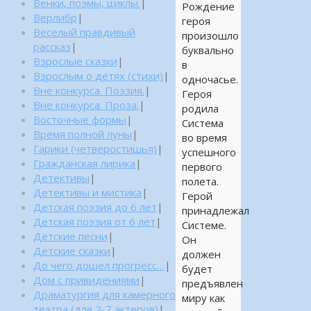
Венки, поэмы, циклы.
|
Рождение
Верлибр
|
героя
Веселый правдивый
произошло
рассказ
|
буквально
Взрослые сказки
|
в
Взрослым о детях (стихи)
|
одночасье.
Вне конкурса. Поэзия.
|
Героя
Вне конкурса. Проза.
|
родила
Восточные формы
|
Система
Время полной луны
|
во время
Гарики (четверостишья)
|
успешного
Гражданская лирика
|
первого
Детективы
|
полета.
Детективы и мистика
|
Герой
Детская поэзия до 6 лет
|
принадлежал
Детская поэзия от 6 лет
|
Системе.
Детские песни
|
Он
Детские сказки
|
должен
До чего дошел прогресс…
|
будет
Дом с привидениями
|
предъявлен
Драматургия для камерного
миру как
театра (для 2-7 актеров)
|