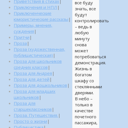
Приветствия в стихах
|
все буду
Приключения и НПЛ
|
знать, все
Приключенческие
будут
юмористические рассказы
|
контролировать
Примеры, мнения,
– ведь в
суждения
|
любую
Притчи
|
минуту
Проза
|
снова
Проза (художественная,
может
публицистическая)
|
потребоваться
Проза для школьников
демонстрация.
средних классов
|
Жизнь в
Проза для Андрея
|
богатом
Проза для детей
|
шкафу со
Проза для дошкольников
|
стеклянными
Проза для младших
дверями.
школьников
|
В небо –
Проза для
только в
старшеклассников
|
качестве
Проза. Путешествия.
|
почетного
Просто о жизни
|
пассажира,
Публицистика
|