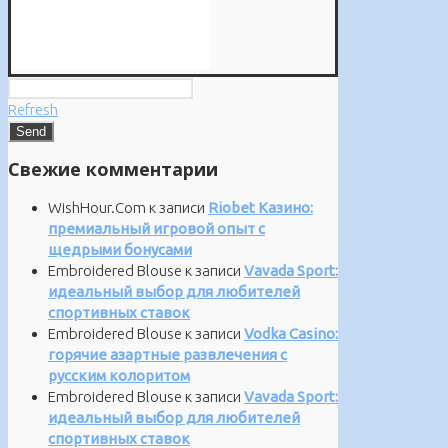
Refresh
Свежие комментарии
WishHour.Com
к записи
Riobet Казино:
премиальный игровой опыт с
щедрыми бонусами
Embroidered Blouse
к записи
Vavada Sport:
идеальный выбор для любителей
спортивных ставок
Embroidered Blouse
к записи
Vodka Casino:
горячие азартные развлечения с
русским колоритом
Embroidered Blouse
к записи
Vavada Sport:
идеальный выбор для любителей
спортивных ставок