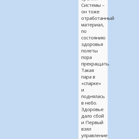
Системы –
он тоже
отработанный
материал,
по
состоянию
здоровья
полеты
пора
прекращать.
Такая
пара в
«спарке»
и
поднялась
в небо.
Здоровье
дало сбой
и Первый
взял
управление