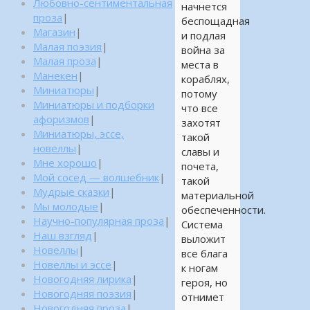
Любовно-сентиментальная
начнется
проза
|
беспощадная
Магазин
|
и подлая
Малая поэзия
|
война за
Малая проза
|
места в
Манекен
|
кораблях,
Миниатюры
|
потому
Миниатюры и подборки
что все
афоризмов
|
захотят
Миниатюры, эссе,
такой
новеллы
|
славы и
Мне хорошо
|
почета,
Мой сосед — волшебник
|
такой
Мудрые сказки
|
материальной
Мы молодые
|
обеспеченности.
Научно-популярная проза
|
Система
Наш взгляд
|
выложит
Новеллы
|
все блага
Новеллы и эссе
|
к ногам
Новогодняя лирика
|
героя, но
Новогодняя поэзия
|
отнимет
Новогодняя проза
|