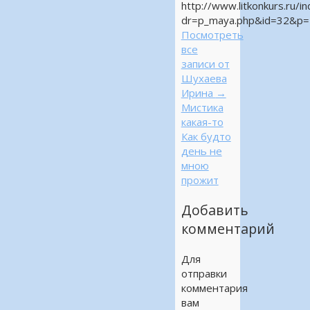
http://www.litkonkurs.ru/i
dr=p_maya.php&id=32&p=
Посмотреть
все
записи от
Шухаева
Ирина
→
Мистика
какая-то
Как будто
день не
мною
прожит
Добавить
комментарий
Для
отправки
комментария
вам