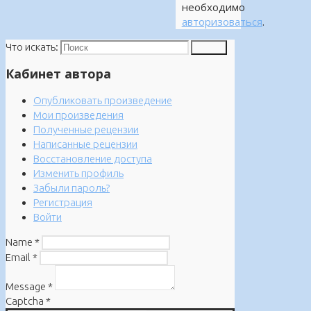
необходимо
авторизоваться
.
Что искать:
Поиск
Кабинет автора
Опубликовать произведение
Мои произведения
Полученные рецензии
Написанные рецензии
Восстановление доступа
Изменить профиль
Забыли пароль?
Регистрация
Войти
Name
*
Email
*
Message
*
Captcha
*