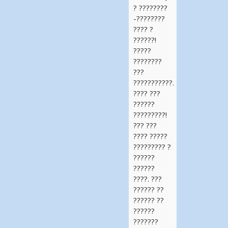
? ????????
-????????
???? ?
??????!
?????
????????
???
???????????.
???? ???
??????
?????????!
??? ???
???? ?????
????????? ?
??????
??????
????. ???
?????? ??
?????? ??
??????
???????