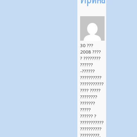
30 ???
2008 ????
? ????????
??????
-??????
??????????
???????????
???? ?????
????????
???????
?????
?????? ?
???????????
??????????
?????????,