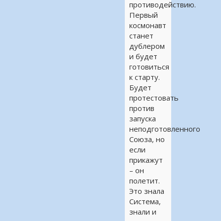
противодействию.
Первый
космонавт
станет
дублером
и будет
готовиться
к старту.
Будет
протестовать
против
запуска
неподготовленного
Союза, но
если
прикажут
– он
полетит.
Это знала
Система,
знали и