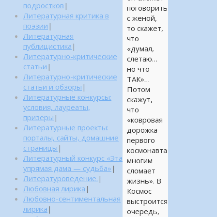
подростков
|
поговорить
Литературная критика в
с женой,
поэзии
|
то скажет,
Литературная
что
публицистика
|
«думал,
Литературно-критические
слетаю…
статьи
|
но что
Литературно-критические
ТАК»…
статьи и обзоры
|
Потом
Литературные конкурсы:
скажут,
условия, лауреаты,
что
призеры
|
«ковровая
Литературные проекты:
дорожка
порталы, сайты, домашние
первого
страницы
|
космонавта
Литературный конкурс «Эта
многим
упрямая дама — судьба»
|
сломает
Литературоведение.
|
жизнь». В
Любовная лирика
|
Космос
Любовно-сентиментальная
выстроится
лирика
|
очередь,