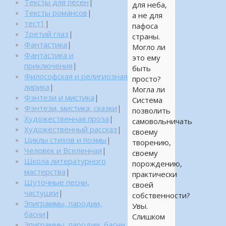
Тексты для песен
|
для неба,
Тексты романсов
|
а не для
тест1
|
пафоса
Третий глаз
|
страны.
Фантастика
|
Могло ли
Фантастика и
это ему
приключения
|
быть
Философская и религиозная
просто?
лирика
|
Могла ли
Фэнтези и мистика
|
Система
Фэнтези, мистика, сказки
|
позволить
Художественная проза
|
самовольничать
Художественный рассказ
|
своему
Циклы стихов и поэмы
|
творению,
Человек и Вселенная
|
своему
Школа литературного
порождению,
мастерства
|
практически
Шуточные песни,
своей
частушки
|
собственности?
Эпиграммы, пародии,
Увы.
басни
|
Слишком
Эпиграммы, пародии, басни,