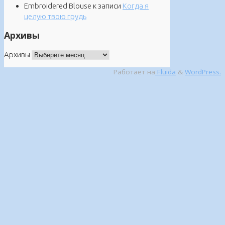
Embroidered Blouse
к записи
Когда я
целую твою грудь
Архивы
Архивы
Работает на
Fluida
&
WordPress.