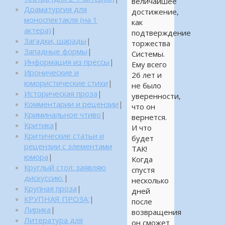
величайшее
Драматургия для
достижение,
моноспектакля (на 1
как
актера)
|
подтверждение
Загадки, шарады
|
торжества
Западные формы
|
Системы.
Информация из прессы
|
Ему всего
Иронические и
26 лет и
юмористические стихи
|
не было
Историческая проза
|
уверенности,
Комментарии и рецензии
|
что он
Криминальное чтиво
|
вернется.
Критика
|
И что
Критические статьи и
будет
рецензии с элементами
ТАК!
юмора
|
Когда
Круглый стол: заявляю
спустя
дискуссию.
|
несколько
Крупная проза
|
дней
КРУПНАЯ ПРОЗА:
|
после
Лирика
|
возвращения
Литература для
он сможет