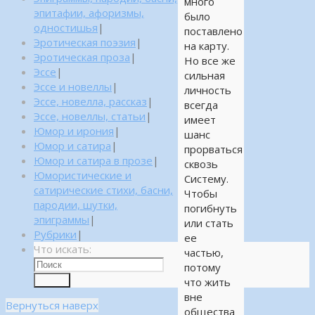
много
эпитафии, афоризмы,
было
одностишья
|
поставлено
Эротическая поэзия
|
на карту.
Эротическая проза
|
Но все же
Эссе
|
сильная
Эссе и новеллы
|
личность
Эссе, новелла, рассказ
|
всегда
Эссе, новеллы, статьи
|
имеет
Юмор и ирония
|
шанс
Юмор и сатира
|
прорваться
Юмор и сатира в прозе
|
сквозь
Юмористические и
Систему.
сатирические стихи, басни,
Чтобы
пародии, шутки,
погибнуть
эпиграммы
|
или стать
Рубрики
|
ее
Что искать:
частью,
потому
Поиск
что жить
вне
Вернуться наверх
общества