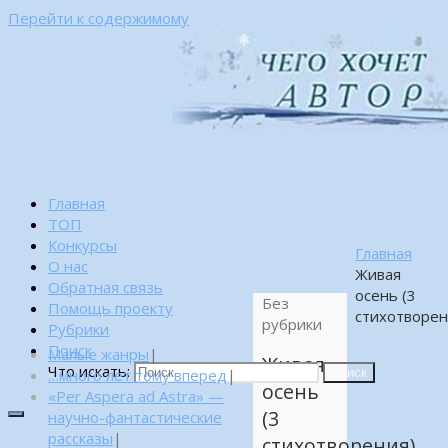
Перейти к содержимому
Главная
ТОП
Конкурсы
Главная
О нас
Живая
Обратная связь
осень (3
Без
Помощь проекту
стихотворен
рубрики
Рубрики
Поиск
Малые жанры
|
Живая
Что искать:
…много лет тому вперед
|
Поиск
осень
«Per Aspera ad Astra» —
(3
научно-фантастические
рассказы
|
стихотворения)