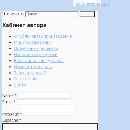
авторизоваться
.
Что искать:
Поиск
Кабинет автора
Опубликовать произведение
Мои произведения
Полученные рецензии
Написанные рецензии
Восстановление доступа
Изменить профиль
Забыли пароль?
Регистрация
Войти
Name
*
Email
*
Message
*
Captcha
*