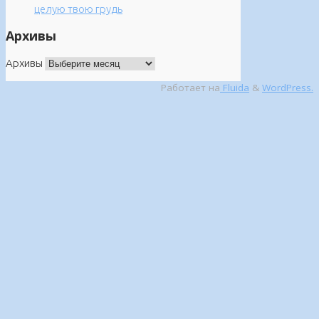
целую твою грудь
Архивы
Архивы
Работает на
Fluida
&
WordPress.