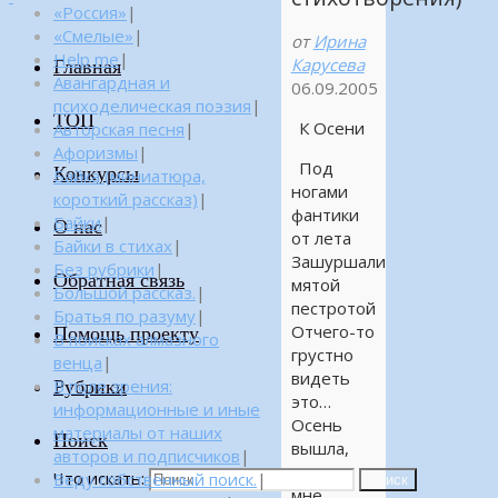
«Россия»
|
«Смелые»
|
от
Ирина
Help me
|
Карусева
Главная
Авангардная и
06.09.2005
психоделическая поэзия
|
ТОП
К Осени
Авторская песня
|
Афоризмы
|
Под
Конкурсы
Байка (миниатюра,
ногами
короткий рассказ)
|
фантики
Байки
|
О нас
от лета
Байки в стихах
|
Зашуршали
Без рубрики
|
Обратная связь
мятой
Большой рассказ.
|
пестротой
Братья по разуму
|
Отчего-то
Помощь проекту
В поисках алмазного
грустно
венца
|
видеть
Рубрики
В поле зрения:
это…
информационные и иные
Осень
материалы от наших
Поиск
вышла,
авторов и подписчиков
|
машет
Что искать:
Веду собственный поиск.
|
Поиск
мне