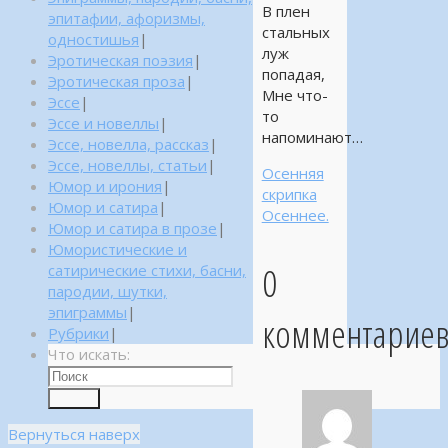
В плен
эпитафии, афоризмы,
стальных
одностишья
|
луж
Эротическая поэзия
|
попадая,
Эротическая проза
|
Мне что-
Эссе
|
то
Эссе и новеллы
|
напоминают…
Эссе, новелла, рассказ
|
Эссе, новеллы, статьи
|
Осенняя
Юмор и ирония
|
скрипка
Юмор и сатира
|
Осеннее.
Юмор и сатира в прозе
|
Юмористические и
0
сатирические стихи, басни,
пародии, шутки,
эпиграммы
|
комментарие
Рубрики
|
Что искать:
Поиск
Вернуться наверх