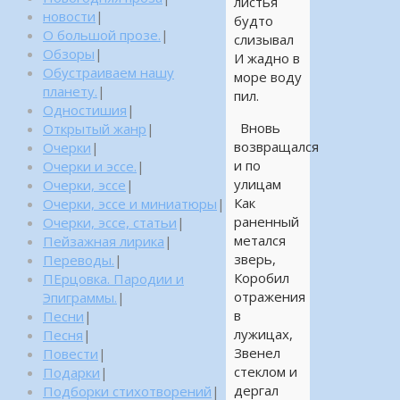
листья
новости
|
будто
О большой прозе.
|
слизывал
Обзоры
|
И жадно в
Обустраиваем нашу
море воду
планету.
|
пил.
Одностишия
|
Вновь
Открытый жанр
|
возвращался
Очерки
|
и по
Очерки и эссе.
|
улицам
Очерки, эссе
|
Как
Очерки, эссе и миниатюры
|
раненный
Очерки, эссе, статьи
|
метался
Пейзажная лирика
|
зверь,
Переводы.
|
Коробил
ПЕрцовка. Пародии и
отражения
Эпиграммы.
|
в
Песни
|
лужицах,
Песня
|
Звенел
Повести
|
стеклом и
Подарки
|
дергал
Подборки стихотворений
|