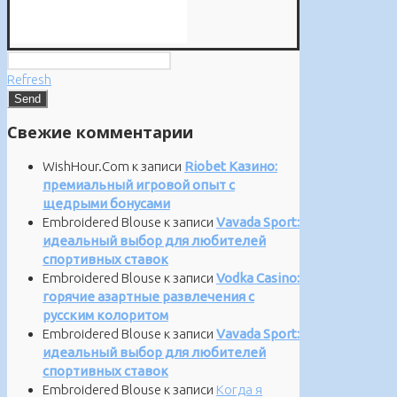
Refresh
Свежие комментарии
WishHour.Com
к записи
Riobet Казино:
премиальный игровой опыт с
щедрыми бонусами
Embroidered Blouse
к записи
Vavada Sport:
идеальный выбор для любителей
спортивных ставок
Embroidered Blouse
к записи
Vodka Casino:
горячие азартные развлечения с
русским колоритом
Embroidered Blouse
к записи
Vavada Sport:
идеальный выбор для любителей
спортивных ставок
Embroidered Blouse
к записи
Когда я