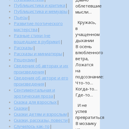
Публицистика и критика
|
облетевшие
Публицистика и мемуары
|
мысли…
Пьесы
|
Кружась,
Развитие поэтического
в
мастерства
|
учащенном
Разные стихи (не
дыхании
вошедшие в рубрики)
|
В осень
Рассказы
|
влюбленного
Рассказы и миниатюры
|
ветра,
Рецензии
|
Ложатся
Сведения об авторах и их
на
произведения
|
подсознание:
Сведения об авторе и его
Что-то…
произведения
|
Когда-то…
Сентиментальная и
Где-то…
эротическая проза
|
Сказка для взрослых
|
И не
Сказки
|
успев
Сказки детям и взрослым
|
превратиться
Сказки, рассказы, повести
|
В мозаику
Случилось как-то
|