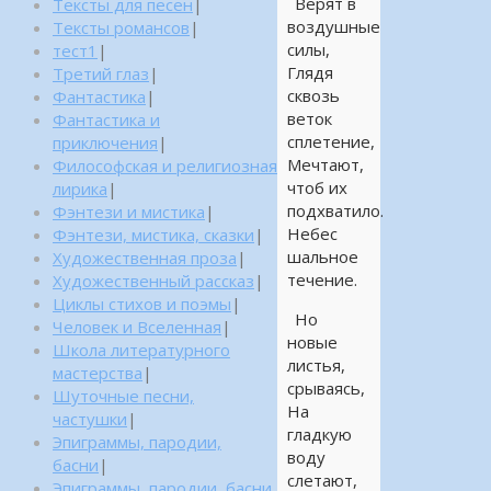
Верят в
Тексты для песен
|
воздушные
Тексты романсов
|
силы,
тест1
|
Глядя
Третий глаз
|
сквозь
Фантастика
|
веток
Фантастика и
сплетение,
приключения
|
Мечтают,
Философская и религиозная
чтоб их
лирика
|
подхватило.
Фэнтези и мистика
|
Небес
Фэнтези, мистика, сказки
|
шальное
Художественная проза
|
течение.
Художественный рассказ
|
Циклы стихов и поэмы
|
Но
Человек и Вселенная
|
новые
Школа литературного
листья,
мастерства
|
срываясь,
Шуточные песни,
На
частушки
|
гладкую
Эпиграммы, пародии,
воду
басни
|
слетают,
Эпиграммы, пародии, басни,