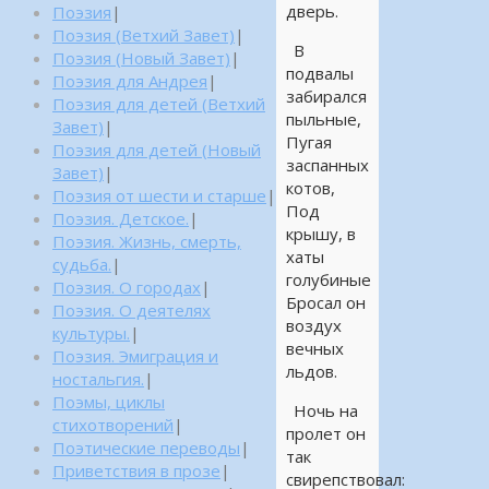
дверь.
Поэзия
|
Поэзия (Ветхий Завет)
|
В
Поэзия (Новый Завет)
|
подвалы
Поэзия для Андрея
|
забирался
Поэзия для детей (Ветхий
пыльные,
Завет)
|
Пугая
Поэзия для детей (Новый
заспанных
Завет)
|
котов,
Поэзия от шести и старше
|
Под
Поэзия. Детское.
|
крышу, в
Поэзия. Жизнь, смерть,
хаты
судьба.
|
голубиные
Поэзия. О городах
|
Бросал он
Поэзия. О деятелях
воздух
культуры.
|
вечных
Поэзия. Эмиграция и
льдов.
ностальгия.
|
Поэмы, циклы
Ночь на
стихотворений
|
пролет он
Поэтические переводы
|
так
Приветствия в прозе
|
свирепствовал: