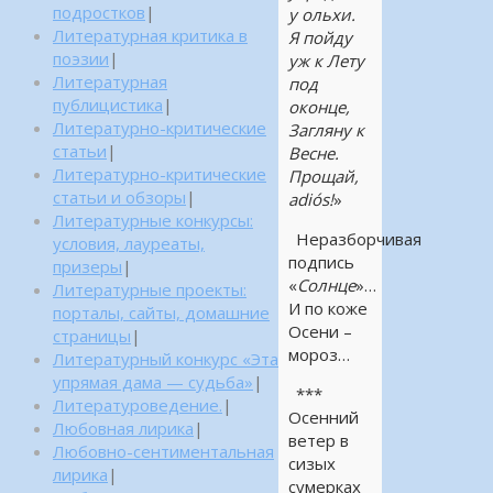
подростков
|
у ольхи.
Литературная критика в
Я пойду
поэзии
|
уж к Лету
Литературная
под
публицистика
|
оконце,
Литературно-критические
Загляну к
статьи
|
Весне.
Литературно-критические
Прощай,
статьи и обзоры
|
adiós!
»
Литературные конкурсы:
Неразборчивая
условия, лауреаты,
подпись
призеры
|
«
Солнце
»…
Литературные проекты:
И по коже
порталы, сайты, домашние
Осени –
страницы
|
мороз…
Литературный конкурс «Эта
упрямая дама — судьба»
|
***
Литературоведение.
|
Осенний
Любовная лирика
|
ветер в
Любовно-сентиментальная
сизых
лирика
|
сумерках