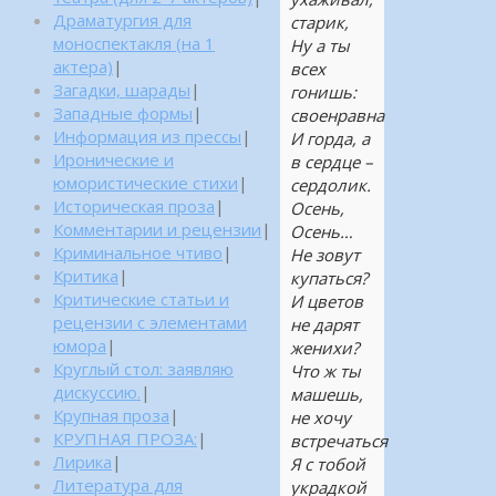
Драматургия для
старик,
моноспектакля (на 1
Ну а ты
актера)
|
всех
Загадки, шарады
|
гонишь:
Западные формы
|
своенравна
Информация из прессы
|
И горда, а
Иронические и
в сердце –
юмористические стихи
|
сердолик.
Историческая проза
|
Осень,
Комментарии и рецензии
|
Осень…
Криминальное чтиво
|
Не зовут
Критика
|
купаться?
Критические статьи и
И цветов
рецензии с элементами
не дарят
юмора
|
женихи?
Круглый стол: заявляю
Что ж ты
дискуссию.
|
машешь,
Крупная проза
|
не хочу
КРУПНАЯ ПРОЗА:
|
встречаться
Лирика
|
Я с тобой
Литература для
украдкой