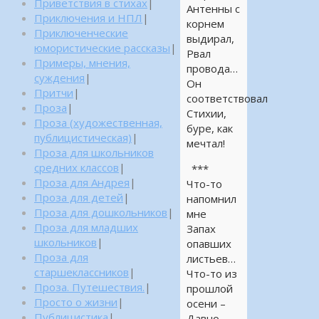
Приветствия в стихах
|
Антенны с
Приключения и НПЛ
|
корнем
Приключенческие
выдирал,
юмористические рассказы
|
Рвал
Примеры, мнения,
провода…
суждения
|
Он
Притчи
|
соответствовал
Проза
|
Стихии,
Проза (художественная,
буре, как
публицистическая)
|
мечтал!
Проза для школьников
средних классов
|
***
Проза для Андрея
|
Что-то
Проза для детей
|
напомнил
Проза для дошкольников
|
мне
Проза для младших
Запах
школьников
|
опавших
Проза для
листьев…
старшеклассников
|
Что-то из
Проза. Путешествия.
|
прошлой
Просто о жизни
|
осени –
Публицистика
|
Давно