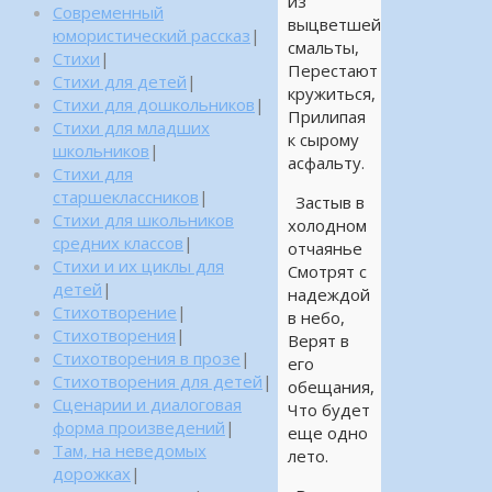
из
Современный
выцветшей
юмористический рассказ
|
смальты,
Стихи
|
Перестают
Стихи для детей
|
кружиться,
Стихи для дошкольников
|
Прилипая
Стихи для младших
к сырому
школьников
|
асфальту.
Стихи для
старшеклассников
|
Застыв в
Стихи для школьников
холодном
средних классов
|
отчаянье
Стихи и их циклы для
Смотрят с
детей
|
надеждой
Стихотворение
|
в небо,
Стихотворения
|
Верят в
Стихотворения в прозе
|
его
Стихотворения для детей
|
обещания,
Сценарии и диалоговая
Что будет
форма произведений
|
еще одно
Там, на неведомых
лето.
дорожках
|