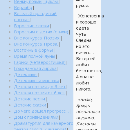
Венки, поэмы, циклы.
|
рукой.
Верлибр
|
Веселый правдивый
Женственна
рассказ
|
и хорошо
Взрослые сказки
|
одета
Взрослым о детях (стихи)
|
Чуть
Вне конкурса. Поэзия.
|
бледна,
Вне конкурса. Проза.
|
но это
Восточные формы
|
ничего…
Время полной луны
|
Ветер её
Гарики (четверостишья)
|
любит
Гражданская лирика
|
безответно,
Детективы
|
А она не
Детективы и мистика
|
любит
Детская поэзия до 6 лет
|
никого.
Детская поэзия от 6 лет
|
Детские песни
|
«
Знаю,
Детские сказки
|
Дождь
До чего дошел прогресс…
|
посватался
Дом с привидениями
|
недавно,
Драматургия для камерного
Листопад
театра (для 2-7 актеров)
|
ухаживал,