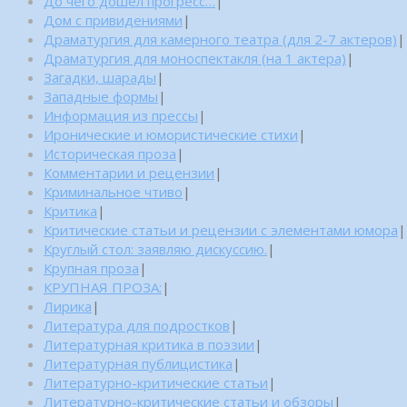
До чего дошел прогресс…
|
Дом с привидениями
|
Драматургия для камерного театра (для 2-7 актеров)
|
Драматургия для моноспектакля (на 1 актера)
|
Загадки, шарады
|
Западные формы
|
Информация из прессы
|
Иронические и юмористические стихи
|
Историческая проза
|
Комментарии и рецензии
|
Криминальное чтиво
|
Критика
|
Критические статьи и рецензии с элементами юмора
|
Круглый стол: заявляю дискуссию.
|
Крупная проза
|
КРУПНАЯ ПРОЗА:
|
Лирика
|
Литература для подростков
|
Литературная критика в поэзии
|
Литературная публицистика
|
Литературно-критические статьи
|
Литературно-критические статьи и обзоры
|