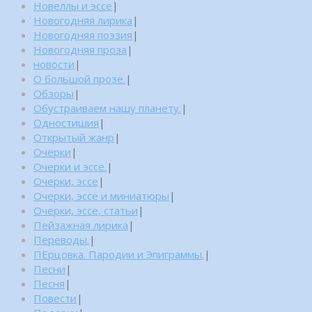
Новеллы и эссе
|
Новогодняя лирика
|
Новогодняя поэзия
|
Новогодняя проза
|
новости
|
О большой прозе.
|
Обзоры
|
Обустраиваем нашу планету.
|
Одностишия
|
Открытый жанр
|
Очерки
|
Очерки и эссе.
|
Очерки, эссе
|
Очерки, эссе и миниатюры
|
Очерки, эссе, статьи
|
Пейзажная лирика
|
Переводы.
|
ПЕрцовка. Пародии и Эпиграммы.
|
Песни
|
Песня
|
Повести
|