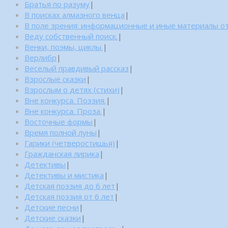
Братья по разуму
|
В поисках алмазного венца
|
В поле зрения: информационные и иные материалы от
Веду собственный поиск.
|
Венки, поэмы, циклы.
|
Верлибр
|
Веселый правдивый рассказ
|
Взрослые сказки
|
Взрослым о детях (стихи)
|
Вне конкурса. Поэзия.
|
Вне конкурса. Проза.
|
Восточные формы
|
Время полной луны
|
Гарики (четверостишья)
|
Гражданская лирика
|
Детективы
|
Детективы и мистика
|
Детская поэзия до 6 лет
|
Детская поэзия от 6 лет
|
Детские песни
|
Детские сказки
|