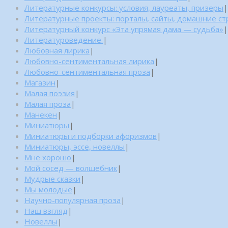
Литературные конкурсы: условия, лауреаты, призеры
|
Литературные проекты: порталы, сайты, домашние с
Литературный конкурс «Эта упрямая дама — судьба»
|
Литературоведение.
|
Любовная лирика
|
Любовно-сентиментальная лирика
|
Любовно-сентиментальная проза
|
Магазин
|
Малая поэзия
|
Малая проза
|
Манекен
|
Миниатюры
|
Миниатюры и подборки афоризмов
|
Миниатюры, эссе, новеллы
|
Мне хорошо
|
Мой сосед — волшебник
|
Мудрые сказки
|
Мы молодые
|
Научно-популярная проза
|
Наш взгляд
|
Новеллы
|