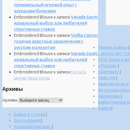
премиальный игровой опыт с
щедрыми бонусами
Embroidered Blouse
к записи
Vavada Sport:
идеальный выбор для любителей
спортивных ставок
Embroidered Blouse
к записи
Vodka Casino:
горячие азартные развлечения с
Малые жанры
|
русским колоритом
…много лет то
Embroidered Blouse
к записи
Vavada Sport:
«Per Aspera ad
идеальный выбор для любителей
«Россия»
|
спортивных ставок
«Смелые»
|
Embroidered Blouse
к записи
Когда я
Help me
|
целую твою грудь
Авангардная и
Архивы
Авторская пес
Афоризмы
|
Архивы
Байка (миниатю
Байки
|
Байки в стихах
|
Без рубрики
|
Большой рассказ.
|