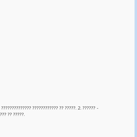
. ?????????????? ???????????? ?? ?????. 2. ?????? -
??? ?? ?????.