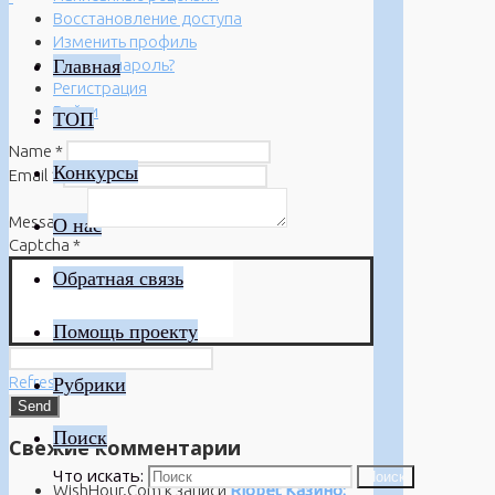
Восстановление доступа
Изменить профиль
Главная
Забыли пароль?
Регистрация
Войти
ТОП
Name
*
Конкурсы
Email
*
Message
*
О нас
Captcha
*
Обратная связь
Помощь проекту
Refresh
Рубрики
Поиск
Свежие комментарии
Что искать:
Поиск
WishHour.Com
к записи
Riobet Казино: