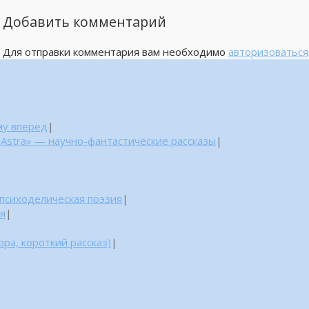
Добавить комментарий
Для отправки комментария вам необходимо
авторизоваться
му вперед
|
 Astra» — научно-фантастические рассказы
|
 психоделическая поэзия
|
ня
|
ра, короткий рассказ)
|