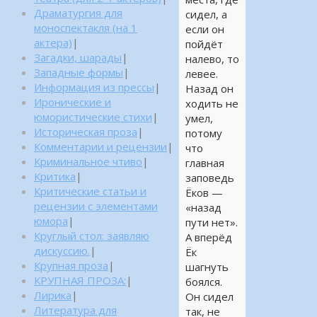
Драматургия для
сидел, а
моноспектакля (на 1
если он
актера)
|
пойдёт
Загадки, шарады
|
налево, то
Западные формы
|
левее.
Информация из прессы
|
Назад он
Иронические и
ходить не
юмористические стихи
|
умел,
Историческая проза
|
потому
Комментарии и рецензии
|
что
Криминальное чтиво
|
главная
Критика
|
заповедь
Критические статьи и
Ёков —
рецензии с элементами
«назад
юмора
|
пути нет».
Круглый стол: заявляю
А вперёд
дискуссию.
|
Ёк
Крупная проза
|
шагнуть
КРУПНАЯ ПРОЗА:
|
боялся.
Лирика
|
Он сидел
Литература для
так, не