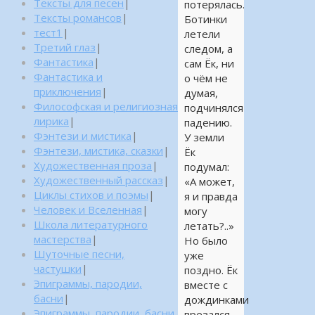
Тексты для песен
|
потерялась.
Тексты романсов
|
Ботинки
тест1
|
летели
Третий глаз
|
следом, а
Фантастика
|
сам Ёк, ни
Фантастика и
о чём не
приключения
|
думая,
Философская и религиозная
подчинялся
лирика
|
падению.
Фэнтези и мистика
|
У земли
Фэнтези, мистика, сказки
|
Ёк
Художественная проза
|
подумал:
Художественный рассказ
|
«А может,
Циклы стихов и поэмы
|
я и правда
Человек и Вселенная
|
могу
Школа литературного
летать?..»
мастерства
|
Но было
Шуточные песни,
уже
частушки
|
поздно. Ёк
Эпиграммы, пародии,
вместе с
басни
|
дождинками
Эпиграммы, пародии, басни,
врезался