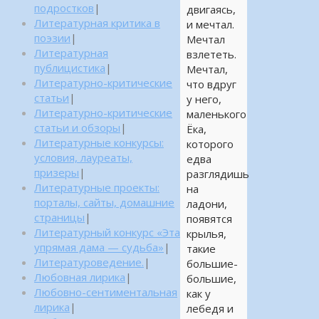
подростков
|
двигаясь,
Литературная критика в
и мечтал.
поэзии
|
Мечтал
Литературная
взлететь.
публицистика
|
Мечтал,
Литературно-критические
что вдруг
статьи
|
у него,
Литературно-критические
маленького
статьи и обзоры
|
Ёка,
Литературные конкурсы:
которого
условия, лауреаты,
едва
призеры
|
разглядишь
Литературные проекты:
на
порталы, сайты, домашние
ладони,
страницы
|
появятся
Литературный конкурс «Эта
крылья,
упрямая дама — судьба»
|
такие
Литературоведение.
|
большие-
Любовная лирика
|
большие,
Любовно-сентиментальная
как у
лирика
|
лебедя и