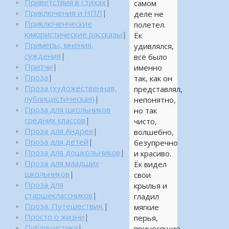
Приветствия в стихах
|
самом
Приключения и НПЛ
|
деле не
Приключенческие
полетел.
юмористические рассказы
|
Ёк
Примеры, мнения,
удивлялся,
суждения
|
всё было
Притчи
|
именно
Проза
|
так, как он
Проза (художественная,
представлял,
публицистическая)
|
непонятно,
Проза для школьников
но так
средних классов
|
чисто,
Проза для Андрея
|
волшебно,
Проза для детей
|
безупречно
Проза для дошкольников
|
и красиво.
Проза для младших
Ёк видел
школьников
|
свои
Проза для
крылья и
старшеклассников
|
гладил
Проза. Путешествия.
|
мягкие
Просто о жизни
|
перья,
Публицистика
|
приносящие