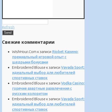
Refresh
Свежие комментарии
WishHour.Com
к записи
Riobet Казино:
премиальный игровой опыт с
щедрыми бонусами
Embroidered Blouse
к записи
Vavada Sport:
идеальный выбор для любителей
спортивных ставок
Embroidered Blouse
к записи
Vodka Casino:
горячие азартные развлечения с
русским колоритом
Embroidered Blouse
к записи
Vavada Sport:
идеальный выбор для любителей
спортивных ставок