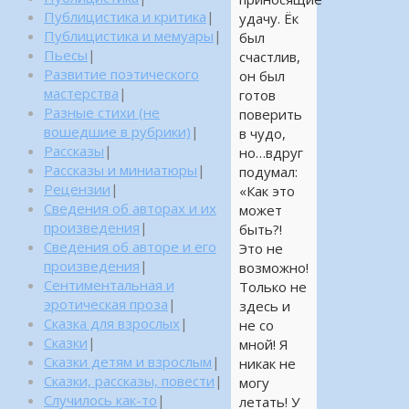
Публицистика и критика
|
удачу. Ёк
Публицистика и мемуары
|
был
Пьесы
|
счастлив,
Развитие поэтического
он был
мастерства
|
готов
Разные стихи (не
поверить
вошедшие в рубрики)
|
в чудо,
Рассказы
|
но…вдруг
Рассказы и миниатюры
|
подумал:
Рецензии
|
«Как это
Сведения об авторах и их
может
произведения
|
быть?!
Сведения об авторе и его
Это не
произведения
|
возможно!
Сентиментальная и
Только не
эротическая проза
|
здесь и
Сказка для взрослых
|
не со
Сказки
|
мной! Я
Сказки детям и взрослым
|
никак не
Сказки, рассказы, повести
|
могу
Случилось как-то
|
летать! У