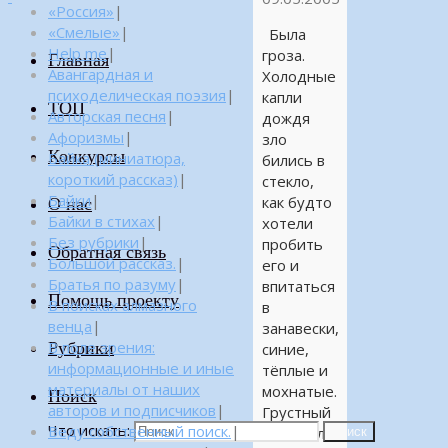
«Россия»
|
«Смелые»
|
Была
Help me
|
гроза.
Главная
Авангардная и
Холодные
психоделическая поэзия
|
капли
ТОП
Авторская песня
|
дождя
Афоризмы
|
зло
Конкурсы
Байка (миниатюра,
бились в
короткий рассказ)
|
стекло,
Байки
|
как будто
О нас
Байки в стихах
|
хотели
Без рубрики
|
пробить
Обратная связь
Большой рассказ.
|
его и
Братья по разуму
|
впитаться
Помощь проекту
В поисках алмазного
в
венца
|
занавески,
Рубрики
В поле зрения:
синие,
информационные и иные
тёплые и
материалы от наших
мохнатые.
Поиск
авторов и подписчиков
|
Грустный
Что искать:
Веду собственный поиск.
|
Ёк сидел
Поиск