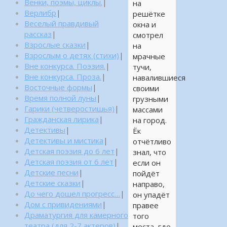
Венки, поэмы, циклы.
|
на
Верлибр
|
решётке
Веселый правдивый
окна и
рассказ
|
смотрел
Взрослые сказки
|
на
Взрослым о детях (стихи)
|
мрачные
Вне конкурса. Поэзия.
|
тучи,
Вне конкурса. Проза.
|
навалившиеся
Восточные формы
|
своими
Время полной луны
|
грузными
Гарики (четверостишья)
|
массами
Гражданская лирика
|
на город.
Детективы
|
Ёк
Детективы и мистика
|
отчётливо
Детская поэзия до 6 лет
|
знал, что
Детская поэзия от 6 лет
|
если он
Детские песни
|
пойдёт
Детские сказки
|
направо,
До чего дошел прогресс…
|
он упадёт
Дом с привидениями
|
правее
Драматургия для камерного
того
театра (для 2-7 актеров)
|
места, где