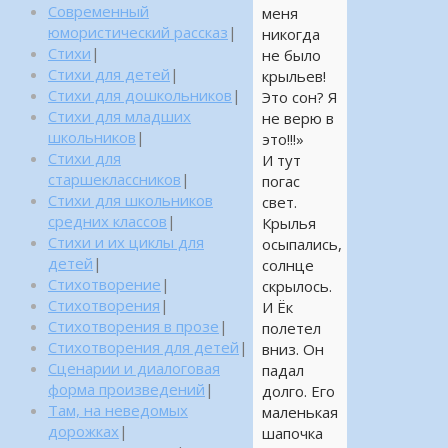
Современный
меня
юмористический рассказ
|
никогда
Стихи
|
не было
Стихи для детей
|
крыльев!
Стихи для дошкольников
|
Это сон? Я
Стихи для младших
не верю в
школьников
|
это!!!»
Стихи для
И тут
старшеклассников
|
погас
Стихи для школьников
свет.
средних классов
|
Крылья
Стихи и их циклы для
осыпались,
детей
|
солнце
Стихотворение
|
скрылось.
Стихотворения
|
И Ёк
Стихотворения в прозе
|
полетел
Стихотворения для детей
|
вниз. Он
Сценарии и диалоговая
падал
форма произведений
|
долго. Его
Там, на неведомых
маленькая
дорожках
|
шапочка