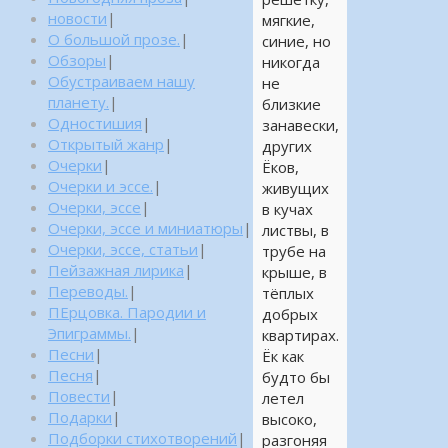
новости
|
мягкие,
О большой прозе.
|
синие, но
Обзоры
|
никогда
Обустраиваем нашу
не
планету.
|
близкие
Одностишия
|
занавески,
Открытый жанр
|
других
Очерки
|
Ёков,
Очерки и эссе.
|
живущих
Очерки, эссе
|
в кучах
Очерки, эссе и миниатюры
|
листвы, в
Очерки, эссе, статьи
|
трубе на
Пейзажная лирика
|
крыше, в
Переводы.
|
тёплых
ПЕрцовка. Пародии и
добрых
Эпиграммы.
|
квартирах.
Песни
|
Ёк как
Песня
|
будто бы
Повести
|
летел
Подарки
|
высоко,
Подборки стихотворений
|
разгоняя