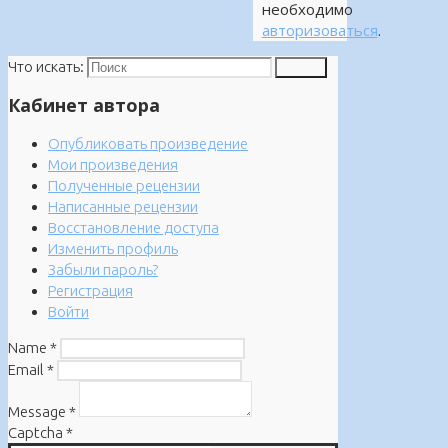
необходимо
авторизоваться
.
Что искать:
Поиск
Кабинет автора
Опубликовать произведение
Мои произведения
Полученные рецензии
Написанные рецензии
Восстановление доступа
Изменить профиль
Забыли пароль?
Регистрация
Войти
Name
*
Email
*
Message
*
Captcha
*