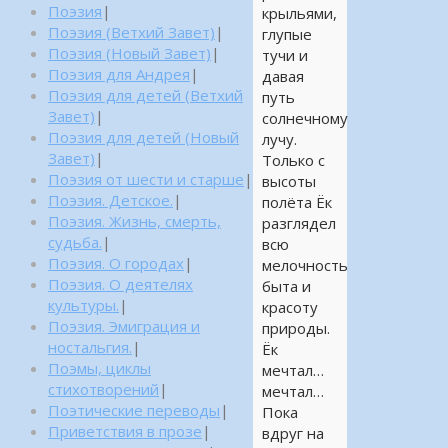
Поэзия
|
крыльями,
Поэзия (Ветхий Завет)
|
глупые
Поэзия (Новый Завет)
|
тучи и
Поэзия для Андрея
|
давая
Поэзия для детей (Ветхий
путь
Завет)
|
солнечному
Поэзия для детей (Новый
лучу.
Завет)
|
Только с
Поэзия от шести и старше
|
высоты
Поэзия. Детское.
|
полёта Ёк
Поэзия. Жизнь, смерть,
разглядел
судьба.
|
всю
Поэзия. О городах
|
мелочность
Поэзия. О деятелях
быта и
культуры.
|
красоту
Поэзия. Эмиграция и
природы.
ностальгия.
|
Ёк
Поэмы, циклы
мечтал…
стихотворений
|
мечтал…
Поэтические переводы
|
Пока
Приветствия в прозе
|
вдруг на