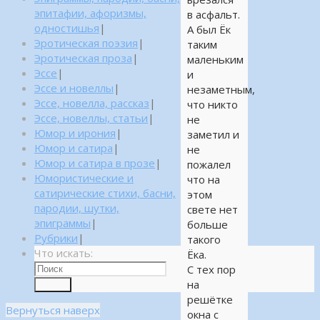
эпитафии, афоризмы,
в асфальт.
одностишья
|
А был Ёк
Эротическая поэзия
|
таким
Эротическая проза
|
маленьким
Эссе
|
и
Эссе и новеллы
|
незаметным,
Эссе, новелла, рассказ
|
что никто
Эссе, новеллы, статьи
|
не
Юмор и ирония
|
заметил и
Юмор и сатира
|
не
Юмор и сатира в прозе
|
пожалел
Юмористические и
что на
сатирические стихи, басни,
этом
пародии, шутки,
свете нет
эпиграммы
|
больше
Рубрики
|
такого
Что искать:
Ёка.
С тех пор
на
Поиск
решётке
Вернуться наверх
окна с