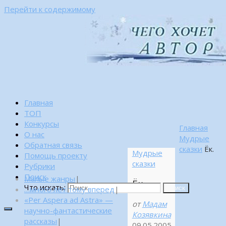
Перейти к содержимому
Главная
ТОП
Конкурсы
Главная
О нас
Мудрые
Обратная связь
сказки
Ёк.
Мудрые
Помощь проекту
сказки
Рубрики
Поиск
Малые жанры
|
Ёк.
Что искать:
…много лет тому вперед
|
Поиск
«Per Aspera ad Astra» —
от
Мадам
научно-фантастические
Козявкина
рассказы
|
09.05.2005