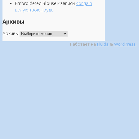
Embroidered Blouse
к записи
Когда я
целую твою грудь
Архивы
Архивы
Работает на
Fluida
&
WordPress.