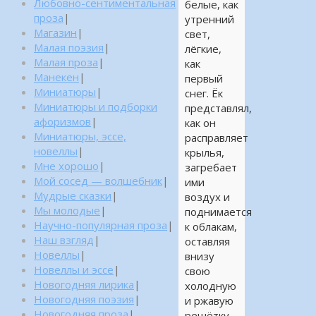
Любовно-сентиментальная
белые, как
проза
|
утренний
Магазин
|
свет,
Малая поэзия
|
лёгкие,
Малая проза
|
как
Манекен
|
первый
Миниатюры
|
снег. Ёк
Миниатюры и подборки
представлял,
афоризмов
|
как он
Миниатюры, эссе,
расправляет
новеллы
|
крылья,
Мне хорошо
|
загребает
Мой сосед — волшебник
|
ими
Мудрые сказки
|
воздух и
Мы молодые
|
поднимается
Научно-популярная проза
|
к облакам,
Наш взгляд
|
оставляя
Новеллы
|
внизу
Новеллы и эссе
|
свою
Новогодняя лирика
|
холодную
Новогодняя поэзия
|
и ржавую
Новогодняя проза
|
решётку,