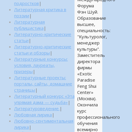
подростков
|
Форума
Литературная критика в
Фэн Шуй.
поэзии
|
Образование
Литературная
высшее,
публицистика
|
специальность:
Литературно-критические
"Культуролог,
статьи
|
менеджер
Литературно-критические
культуры".
статьи и обзоры
|
Заместитель
Литературные конкурсы:
директора
условия, лауреаты,
фирмы
призеры
|
«Exotic
Литературные проекты:
Paradise
порталы, сайты, домашние
Feng Shui
страницы
|
Center»
Литературный конкурс «Эта
(Москва).
упрямая дама — судьба»
|
Окончила
Литературоведение.
|
курс
Любовная лирика
|
профессионального
Любовно-сентиментальная
обучения
лирика
|
всемирно