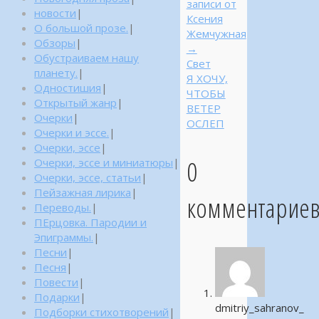
записи от
новости
|
Ксения
О большой прозе.
|
Жемчужная
Обзоры
|
→
Обустраиваем нашу
Свет
планету.
|
Я ХОЧУ,
Одностишия
|
ЧТОБЫ
Открытый жанр
|
ВЕТЕР
Очерки
|
ОСЛЕП
Очерки и эссе.
|
Очерки, эссе
|
0
Очерки, эссе и миниатюры
|
Очерки, эссе, статьи
|
Пейзажная лирика
|
комментарие
Переводы.
|
ПЕрцовка. Пародии и
Эпиграммы.
|
Песни
|
Песня
|
Повести
|
Подарки
|
dmitriy_sahranov_
Подборки стихотворений
|