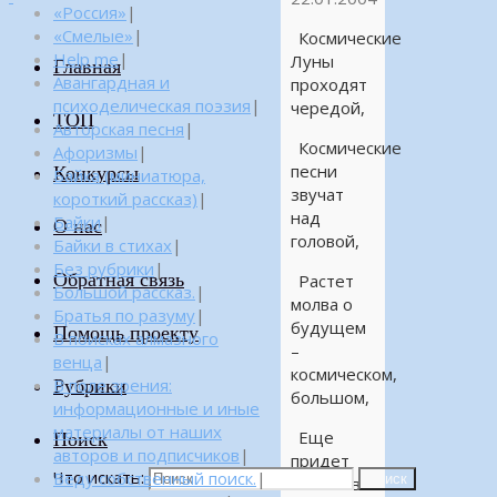
«Россия»
|
«Смелые»
|
Космические
Help me
|
Луны
Главная
Авангардная и
проходят
психоделическая поэзия
|
чередой,
ТОП
Авторская песня
|
Космические
Афоризмы
|
песни
Конкурсы
Байка (миниатюра,
звучат
короткий рассказ)
|
над
Байки
|
О нас
головой,
Байки в стихах
|
Без рубрики
|
Обратная связь
Растет
Большой рассказ.
|
молва о
Братья по разуму
|
будущем
Помощь проекту
В поисках алмазного
–
венца
|
космическом,
Рубрики
В поле зрения:
большом,
информационные и иные
материалы от наших
Еще
Поиск
авторов и подписчиков
|
придет
Что искать:
Веду собственный поиск.
|
Поиск
сияние в