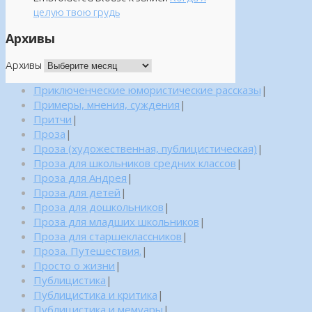
целую твою грудь
Архивы
Архивы
Приключенческие юмористические рассказы
|
Примеры, мнения, суждения
|
Притчи
|
Проза
|
Проза (художественная, публицистическая)
|
Проза для школьников средних классов
|
Проза для Андрея
|
Проза для детей
|
Проза для дошкольников
|
Проза для младших школьников
|
Проза для старшеклассников
|
Проза. Путешествия.
|
Просто о жизни
|
Публицистика
|
Публицистика и критика
|
Публицистика и мемуары
|