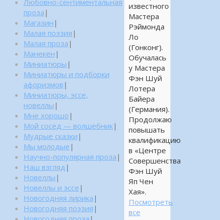
Любовно-сентиментальная
известного
проза
|
Мастера
Магазин
|
Рэймонда
Малая поэзия
|
Ло
Малая проза
|
(Гонконг).
Манекен
|
Обучалась
Миниатюры
|
у Мастера
Миниатюры и подборки
Фэн Шуй
афоризмов
|
Лотера
Миниатюры, эссе,
Байера
новеллы
|
(Германия).
Мне хорошо
|
Продолжаю
Мой сосед — волшебник
|
повышать
Мудрые сказки
|
квалификацию
Мы молодые
|
в «Центре
Научно-популярная проза
|
Совершенства
Наш взгляд
|
Фэн Шуй
Новеллы
|
Яп Чен
Новеллы и эссе
|
Хая».
Новогодняя лирика
|
Посмотреть
Новогодняя поэзия
|
все
Новогодняя проза
|