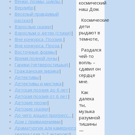
Венки, поэмы, циклы.
|
космический
Верлибр
|
наш Дом.
Веселый правдивый
Космические
рассказ
|
дети
Взрослые сказки
|
рыдают в
Взрослым о детях (стихи)
|
темноте,
Вне конкурса. Поэзия.
|
Вне конкурса. Проза.
|
Раздался
Восточные формы
|
чей-то
Время полной луны
|
вопль –
Гарики (четверостишья)
|
сдавил он
Гражданская лирика
|
сердце
Детективы
|
мне.
Детективы и мистика
|
Детская поэзия до 6 лет
|
Как
Детская поэзия от 6 лет
|
далека
Детские песни
|
ты,
Детские сказки
|
музыка
До чего дошел прогресс…
|
разумной
Дом с привидениями
|
тишины
Драматургия для камерного
—
театра (для 2-7 актеров)
|