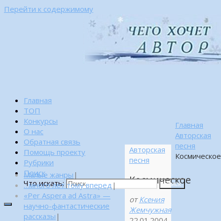
Перейти к содержимому
Главная
ТОП
Конкурсы
Главная
О нас
Авторская
Обратная связь
песня
Авторская
Помощь проекту
Космическо
песня
Рубрики
Поиск
Малые жанры
|
Космическое
Что искать:
…много лет тому вперед
|
Поиск
«Per Aspera ad Astra» —
от
Ксения
научно-фантастические
Жемчужная
рассказы
|
22.01.2004