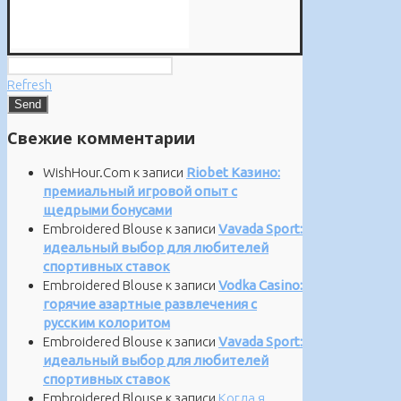
Refresh
Свежие комментарии
WishHour.Com
к записи
Riobet Казино:
премиальный игровой опыт с
щедрыми бонусами
Embroidered Blouse
к записи
Vavada Sport:
идеальный выбор для любителей
спортивных ставок
Embroidered Blouse
к записи
Vodka Casino:
горячие азартные развлечения с
русским колоритом
Embroidered Blouse
к записи
Vavada Sport:
идеальный выбор для любителей
спортивных ставок
Embroidered Blouse
к записи
Когда я