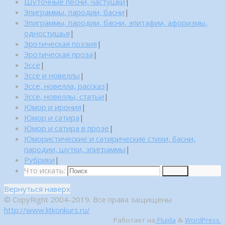
Шуточные песни, частушки
|
Эпиграммы, пародии, басни
|
Эпиграммы, пародии, басни, эпитафии, афоризмы,
одностишья
|
Эротическая поэзия
|
Эротическая проза
|
Эссе
|
Эссе и новеллы
|
Эссе, новелла, рассказ
|
Эссе, новеллы, статьи
|
Юмор и ирония
|
Юмор и сатира
|
Юмор и сатира в прозе
|
Юмористические и сатирические стихи, басни,
пародии, шутки, эпиграммы
|
Рубрики
|
Что искать:
Поиск
Вернуться наверх
© CopyRight 2004-2019. Все права защищены
http://www.litkonkurs.ru/
Работает на
Fluida
&
WordPress.