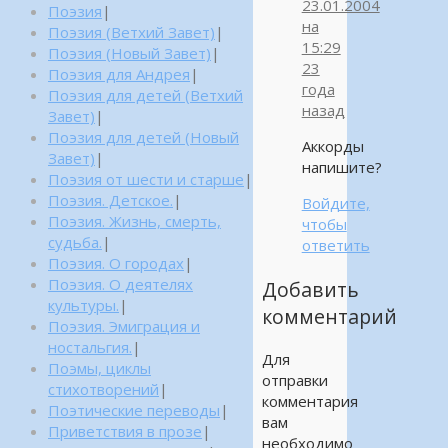
23.01.2004
Поэзия
|
на
Поэзия (Ветхий Завет)
|
15:29
Поэзия (Новый Завет)
|
23
Поэзия для Андрея
|
года
Поэзия для детей (Ветхий
назад
Завет)
|
Поэзия для детей (Новый
Аккорды
Завет)
|
напишите?
Поэзия от шести и старше
|
Поэзия. Детское.
|
Войдите,
Поэзия. Жизнь, смерть,
чтобы
судьба.
|
ответить
Поэзия. О городах
|
Поэзия. О деятелях
Добавить
культуры.
|
комментарий
Поэзия. Эмиграция и
ностальгия.
|
Для
Поэмы, циклы
отправки
стихотворений
|
комментария
Поэтические переводы
|
вам
Приветствия в прозе
|
необходимо