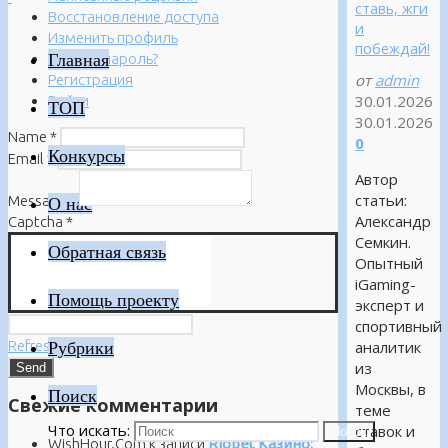
ставь, жги
Восстановление доступа
и
Изменить профиль
побеждай!
Главная
Забыли пароль?
от
admin
Регистрация
30.01.2026
Войти
ТОП
30.01.2026
Name
*
0
Конкурсы
Email
*
Автор
статьи:
Message
*
О нас
Александр
Captcha
*
Семкин.
Обратная связь
Опытный
iGaming-
Помощь проекту
эксперт и
спортивный
Refresh
Рубрики
аналитик
из
Москвы, в
Поиск
Свежие комментарии
теме
Что искать:
ставок и
Поиск
WishHour.Com
к записи
Riobet Казино: