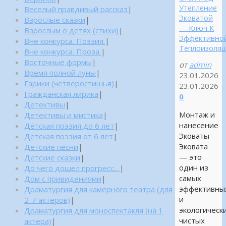
Утепление
Веселый правдивый рассказ
|
Эковатой
Взрослые сказки
|
— Ключ К
Взрослым о детях (стихи)
|
Эффективно
Вне конкурса. Поэзия.
|
Теплоизоля
Вне конкурса. Проза.
|
Восточные формы
|
от
admin
Время полной луны
|
23.01.2026
Гарики (четверостишья)
|
23.01.2026
Гражданская лирика
|
0
Детективы
|
Монтаж и
Детективы и мистика
|
нанесение
Детская поэзия до 6 лет
|
Эковаты
Детская поэзия от 6 лет
|
Эковата
Детские песни
|
— это
Детские сказки
|
один из
До чего дошел прогресс…
|
самых
Дом с привидениями
|
эффективны
Драматургия для камерного театра (для
и
2-7 актеров)
|
экологическ
Драматургия для моноспектакля (на 1
чистых
актера)
|