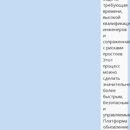
требующая
времени,
высокой
квалификац
инженеров
и
сопряженна
с рисками
простоев.
Этот
процесс
можно
сделать
значительн
более
быстрым,
безопасным
и
управляемым
Платформа
обновление