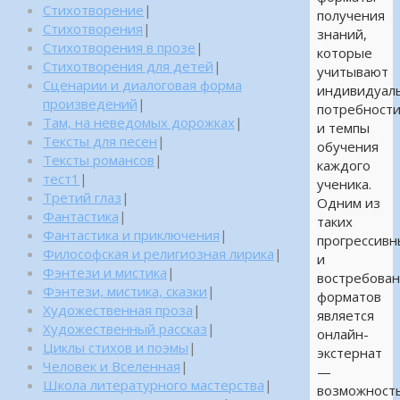
Стихотворение
|
получения
Стихотворения
|
знаний,
Стихотворения в прозе
|
которые
Стихотворения для детей
|
учитывают
Сценарии и диалоговая форма
индивидуал
произведений
|
потребност
Там, на неведомых дорожках
|
и темпы
Тексты для песен
|
обучения
Тексты романсов
|
каждого
тест1
|
ученика.
Третий глаз
|
Одним из
Фантастика
|
таких
Фантастика и приключения
|
прогрессивн
Философская и религиозная лирика
|
и
Фэнтези и мистика
|
востребова
Фэнтези, мистика, сказки
|
форматов
Художественная проза
|
является
Художественный рассказ
|
онлайн-
Циклы стихов и поэмы
|
экстернат
Человек и Вселенная
|
—
Школа литературного мастерства
|
возможност