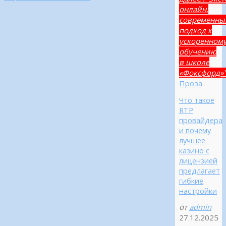
онлайн:
современны
подход к
ускоренном
обучению
в школе
«Фоксфорд»
Проза
Что такое
RTP
провайдера
и почему
лучшее
казино с
лицензией
предлагает
гибкие
настройки
от
admin
27.12.2025