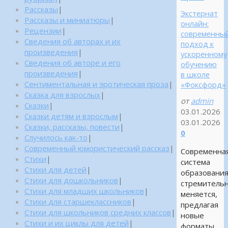
Рассказы
|
Экстернат
Рассказы и миниатюры
|
онлайн:
Рецензии
|
современны
Сведения об авторах и их
подход к
произведения
|
ускоренному
Сведения об авторе и его
обучению
произведения
|
в школе
Сентиментальная и эротическая проза
|
«Фоксфорд»
Сказка для взрослых
|
от
admin
Сказки
|
03.01.2026
Сказки детям и взрослым
|
03.01.2026
Сказки, рассказы, повести
|
0
Случилось как-то
|
Современный юмористический рассказ
|
Современна
Стихи
|
система
Стихи для детей
|
образовани
Стихи для дошкольников
|
стремитель
Стихи для младших школьников
|
меняется,
Стихи для старшеклассников
|
предлагая
Стихи для школьников средних классов
|
новые
Стихи и их циклы для детей
|
форматы