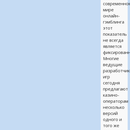
современно
мире
онлайн-
гэмблинга
этот
показатель
не всегда
является
фиксирован
Многие
ведущие
разработчик
игр
сегодня
предлагают
казино-
операторам
несколько
версий
одного и
того же