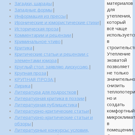
материалов
Загадки, шарады
|
для
Западные формы
|
утепления,
Информация из прессы
|
который
Иронические и юмористические стихи
|
всё чаще
Историческая проза
|
используетс
Комментарии и рецензии
|
в
Криминальное чтиво
|
строительст
Критика
|
Утепление
Критические статьи и рецензии с
эковатой
элементами юмора
|
позволяет
Круглый стол: заявляю дискуссию.
|
не только
Крупная проза
|
значительн
КРУПНАЯ ПРОЗА:
|
снизить
Лирика
|
теплопотери
Литература для подростков
|
но и
Литературная критика в поэзии
|
создать
Литературная публицистика
|
комфортный
Литературно-критические статьи
|
микроклима
Литературно-критические статьи и
в
обзоры
|
помещении.
Литературные конкурсы: условия,