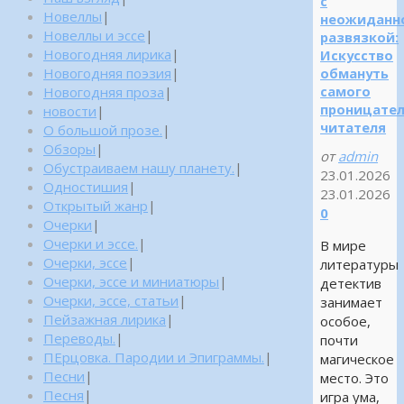
с
Новеллы
|
неожиданн
Новеллы и эссе
|
развязкой:
Новогодняя лирика
|
Искусство
обмануть
Новогодняя поэзия
|
самого
Новогодняя проза
|
проницател
новости
|
читателя
О большой прозе.
|
Обзоры
|
от
admin
Обустраиваем нашу планету.
|
23.01.2026
Одностишия
|
23.01.2026
Открытый жанр
|
0
Очерки
|
Очерки и эссе.
|
В мире
Очерки, эссе
|
литературы
Очерки, эссе и миниатюры
|
детектив
Очерки, эссе, статьи
|
занимает
Пейзажная лирика
|
особое,
Переводы.
|
почти
ПЕрцовка. Пародии и Эпиграммы.
|
магическое
Песни
|
место. Это
Песня
|
игра ума,