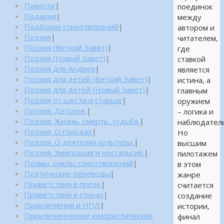
Повести
|
поединок
Подарки
|
между
Подборки стихотворений
|
автором и
Поэзия
|
читателем,
Поэзия (Ветхий Завет)
|
где
Поэзия (Новый Завет)
|
ставкой
Поэзия для Андрея
|
является
Поэзия для детей (Ветхий Завет)
|
истина, а
Поэзия для детей (Новый Завет)
|
главным
Поэзия от шести и старше
|
оружием
Поэзия. Детское.
|
– логика и
Поэзия. Жизнь, смерть, судьба.
|
наблюдатель
Поэзия. О городах
|
Но
Поэзия. О деятелях культуры.
|
высшим
Поэзия. Эмиграция и ностальгия.
|
пилотажем
Поэмы, циклы стихотворений
|
в этом
Поэтические переводы
|
жанре
Приветствия в прозе
|
считается
Приветствия в стихах
|
создание
Приключения и НПЛ
|
истории,
Приключенческие юмористические
финал