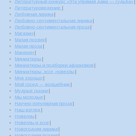
Литературный конкурс «Эта упрямая дама — судьба»
|
Литературоведение.
|
Любовная лирика
|
Любовно-сентиментальная лирика
|
Любовно-сентиментальная проза
|
Магазин
|
Малая поэзия
|
Малая проза
|
Манекен
|
Миниатюры
|
Миниатюры и подборки афоризмов
|
Миниатюры, эссе, новеллы
|
Мне хорошо
|
Мой сосед — волшебник
|
Мудрые сказки
|
Мы молодые
|
Научно-популярная проза
|
Наш взгляд
|
Новеллы
|
Новеллы и эссе
|
Новогодняя лирика
|
Новогодняя поэзия
|