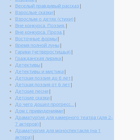
Веселый правдивый рассказ
|
Взрослые сказки
|
Взрослым о детях (стихи)
|
Вне конкурса. Поэзия.
|
Вне конкурса. Проза.
|
Восточные формы
|
Время полной луны
|
Гарики (четверостишья)
|
Гражданская лирика
|
Детективы
|
Детективы и мистика
|
Детская поэзия до 6 лет
|
Детская поэзия от 6 лет
|
Детские песни
|
Детские сказки
|
До чего дошел прогресс…
|
Дом с привидениями
|
Драматургия для камерного театра (для 2-
7 актеров)
|
Драматургия для моноспектакля (на 1
актера)
|