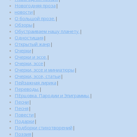
Новогодняя проза
|
новости
|
О большой прозе.
|
Обзоры
|
Обустраиваем нашу планету.
|
Одностишия
|
Открытый жанр
|
Очерки
|
Очерки и эссе.
|
Очерки, эссе
|
Очерки, эссе и миниатюры
|
Очерки, эссе, статьи
|
Пейзажная лирика
|
Переводы.
|
ПЕрцовка. Пародии и Эпиграммы.
|
Песни
|
Песня
|
Повести
|
Подарки
|
Подборки стихотворений
|
Поэзия
|