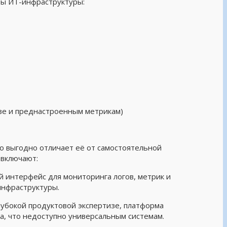
ты ИТ-инфраструктуры:
изе и преднастроенным метрикам)
о выгодно отличает её от самостоятельной
 включают:
й интерфейс для мониторинга логов, метрик и
инфраструктуры.
лубокой продуктовой экспертизе, платформа
, что недоступно универсальным системам.