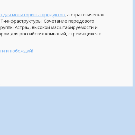
а для мониторинга продуктов
, а стратегическая
ИТ-инфраструктуры. Сочетание передового
«Группы Астра», высокой масштабируемости и
ом для российских компаний, стремящихся к
.
ги и побеждай!
.