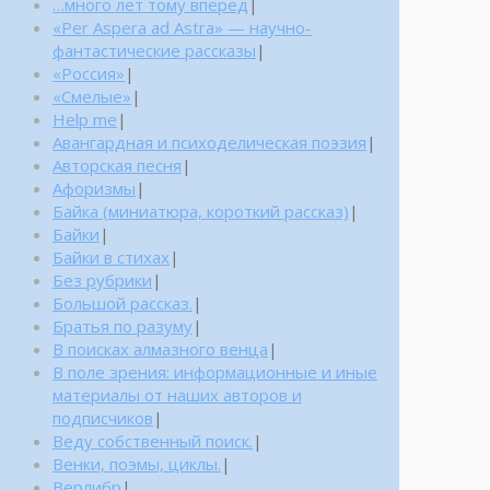
…много лет тому вперед
|
«Per Aspera ad Astra» — научно-
фантастические рассказы
|
«Россия»
|
«Смелые»
|
Help me
|
Авангардная и психоделическая поэзия
|
Авторская песня
|
Афоризмы
|
Байка (миниатюра, короткий рассказ)
|
Байки
|
Байки в стихах
|
Без рубрики
|
Большой рассказ.
|
Братья по разуму
|
В поисках алмазного венца
|
В поле зрения: информационные и иные
материалы от наших авторов и
подписчиков
|
Веду собственный поиск.
|
Венки, поэмы, циклы.
|
Верлибр
|