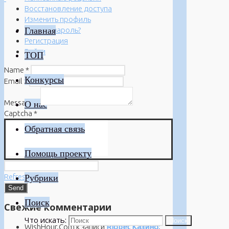
Восстановление доступа
Изменить профиль
Главная
Забыли пароль?
Регистрация
Войти
ТОП
Name
*
Конкурсы
Email
*
Message
*
О нас
Captcha
*
Обратная связь
Помощь проекту
Refresh
Рубрики
Поиск
Свежие комментарии
Что искать:
Поиск
WishHour.Com
к записи
Riobet Казино: