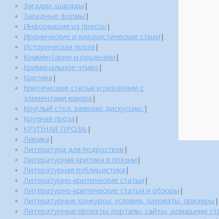
Загадки, шарады
|
Западные формы
|
Информация из прессы
|
Иронические и юмористические стихи
|
Историческая проза
|
Комментарии и рецензии
|
Криминальное чтиво
|
Критика
|
Критические статьи и рецензии с
элементами юмора
|
Круглый стол: заявляю дискуссию.
|
Крупная проза
|
КРУПНАЯ ПРОЗА:
|
Лирика
|
Литература для подростков
|
Литературная критика в поэзии
|
Литературная публицистика
|
Литературно-критические статьи
|
Литературно-критические статьи и обзоры
|
Литературные конкурсы: условия, лауреаты, призеры
|
Литературные проекты: порталы, сайты, домашние с