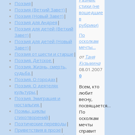
Поэзия
|
стихи (не
Поэзия (Ветхий Завет)
|
вошедшие
Поэзия (Новый Завет)
|
в
Поэзия для Андрея
|
рубрики)
Поэзия для детей (Ветхий
По
Завет)
|
осколкам
Поэзия для детей (Новый
мечты…
Завет)
|
Поэзия от шести и старше
|
от
Таня
Поэзия. Детское.
|
Кузьмина
Поэзия. Жизнь, смерть,
08.01.2007
судьба.
|
0
Поэзия. О городах
|
Поэзия. О деятелях
Всем, кто
культуры.
|
любит
Поэзия. Эмиграция и
весну,
ностальгия.
|
посвящается…
Поэмы, циклы
По
стихотворений
|
осколкам
Поэтические переводы
|
мечты
Приветствия в прозе
|
справит