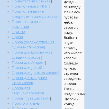
Приветствия в стихах
|
дождь
Приключения и НПЛ
|
панихиду…
Приключенческие
Из немой
юмористические рассказы
|
пустоты
Примеры, мнения,
неба,
суждения
|
серого с
Притчи
|
виду,
Проза
|
Выбьет
Проза (художественная,
звуки
публицистическая)
|
сердец,
Проза для школьников
что живее
средних классов
|
капели,
Проза для Андрея
|
Солнце-
Проза для детей
|
лучник,
Проза для дошкольников
|
стрелец
Проза для младших
середины
школьников
|
апреля…
Проза для
Гость
старшеклассников
|
придверных
Проза. Путешествия.
|
щелей –
Просто о жизни
|
холод
Публицистика
|
ночи