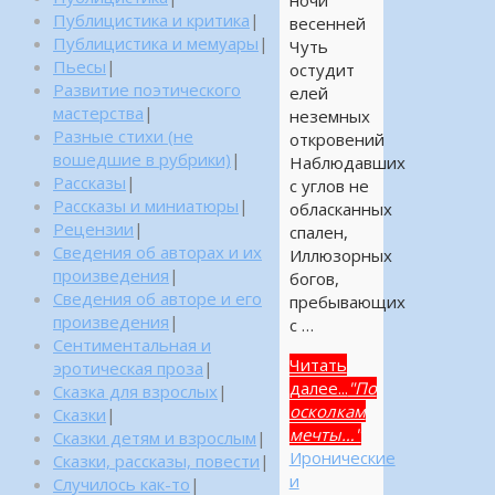
Публицистика и критика
|
весенней
Публицистика и мемуары
|
Чуть
Пьесы
|
остудит
Развитие поэтического
елей
мастерства
|
неземных
Разные стихи (не
откровений
вошедшие в рубрики)
|
Наблюдавших
Рассказы
|
с углов не
Рассказы и миниатюры
|
обласканных
Рецензии
|
спален,
Сведения об авторах и их
Иллюзорных
произведения
|
богов,
Сведения об авторе и его
пребывающих
произведения
|
с …
Сентиментальная и
Читать
эротическая проза
|
далее...
"По
Сказка для взрослых
|
осколкам
Сказки
|
мечты…"
Сказки детям и взрослым
|
Иронические
Сказки, рассказы, повести
|
и
Случилось как-то
|