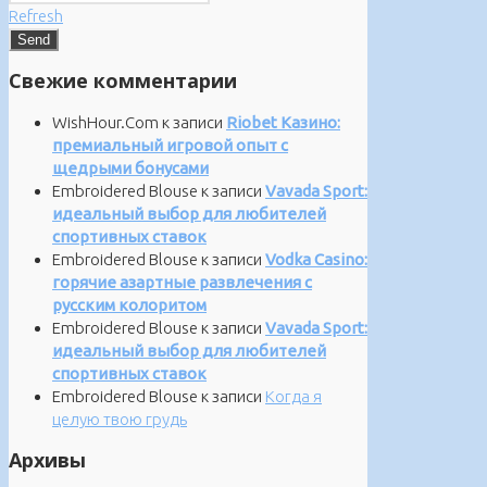
Refresh
Свежие комментарии
WishHour.Com
к записи
Riobet Казино:
премиальный игровой опыт с
щедрыми бонусами
Embroidered Blouse
к записи
Vavada Sport:
идеальный выбор для любителей
спортивных ставок
Embroidered Blouse
к записи
Vodka Casino:
горячие азартные развлечения с
русским колоритом
Embroidered Blouse
к записи
Vavada Sport:
идеальный выбор для любителей
спортивных ставок
Embroidered Blouse
к записи
Когда я
целую твою грудь
Архивы