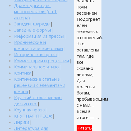
радость
Драматургия для
ночи
моноспектакля (на 1
весенней
актера)
|
Подогреет
Загадки, шарады
|
елей
Западные формы
|
неземных
Информация из прессы
|
откровений,
Иронические и
Что
юмористические стихи
|
оставлены
Историческая проза
|
там, где
Комментарии и рецензии
|
все
Криминальное чтиво
|
сковано
Критика
|
льдами,
Критические статьи и
Для
рецензии с элементами
моленья
юмора
|
богам,
Круглый стол: заявляю
пребывающим
дискуссию.
|
с нами…
Крупная проза
|
Всем в
КРУПНАЯ ПРОЗА:
|
итоге — …
Лирика
|
Читать
Литература для