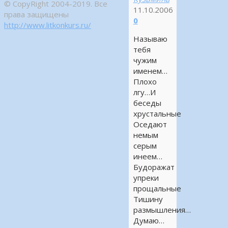
© CopyRight 2004-2019. Все
11.10.2006
права защищены
0
http://www.litkonkurs.ru/
Называю
тебя
чужим
именем…
Плохо
лгу…И
беседы
хрустальные
Оседают
немым
серым
инеем…
Будоражат
упреки
прощальные
Тишину
размышления…
Думаю…