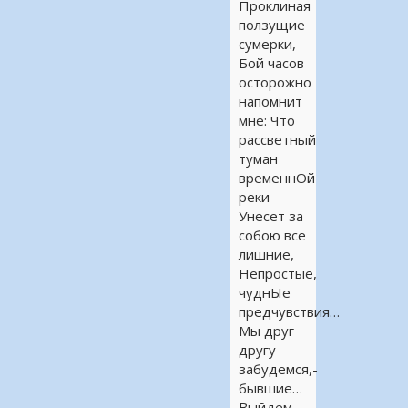
Проклиная
ползущие
сумерки,
Бой часов
осторожно
напомнит
мне: Что
рассветный
туман
временнОй
реки
Унесет за
собою все
лишние,
Непростые,
чуднЫе
предчувствия…
Мы друг
другу
забудемся,-
бывшие…
Выйдем