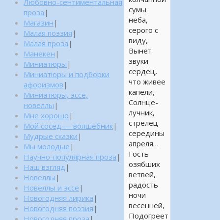
Любовно-сентиментальная
сумы
проза
|
неба,
Магазин
|
серого с
Малая поэзия
|
виду,
Малая проза
|
Вынет
Манекен
|
звуки
Миниатюры
|
сердец,
Миниатюры и подборки
что живее
афоризмов
|
капели,
Миниатюры, эссе,
Солнце-
новеллы
|
лучник,
Мне хорошо
|
стрелец
Мой сосед — волшебник
|
середины
Мудрые сказки
|
апреля…
Мы молодые
|
Гость
Научно-популярная проза
|
озябших
Наш взгляд
|
ветвей,
Новеллы
|
радость
Новеллы и эссе
|
ночи
Новогодняя лирика
|
весенней,
Новогодняя поэзия
|
Подогреет
Новогодняя проза
|