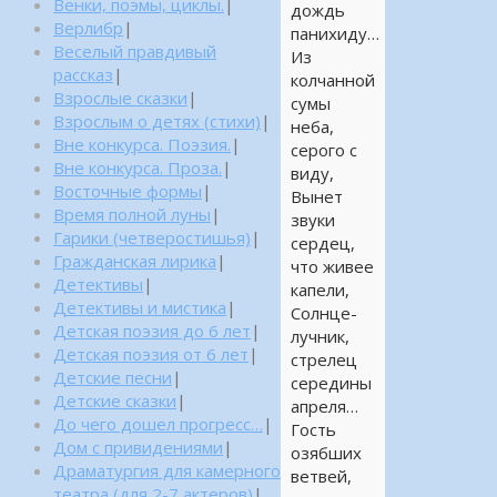
Венки, поэмы, циклы.
|
дождь
Верлибр
|
панихиду…
Веселый правдивый
Из
рассказ
|
колчанной
Взрослые сказки
|
сумы
Взрослым о детях (стихи)
|
неба,
Вне конкурса. Поэзия.
|
серого с
Вне конкурса. Проза.
|
виду,
Восточные формы
|
Вынет
Время полной луны
|
звуки
Гарики (четверостишья)
|
сердец,
Гражданская лирика
|
что живее
Детективы
|
капели,
Детективы и мистика
|
Солнце-
Детская поэзия до 6 лет
|
лучник,
Детская поэзия от 6 лет
|
стрелец
Детские песни
|
середины
Детские сказки
|
апреля…
До чего дошел прогресс…
|
Гость
Дом с привидениями
|
озябших
Драматургия для камерного
ветвей,
театра (для 2-7 актеров)
|