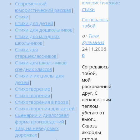
юмористические
Современный
стихи
юмористический рассказ
|
Стихи
|
Согреваюсь
Стихи для детей
|
тобой
Стихи для дошкольников
|
от
Таня
Стихи для младших
Кузьмина
школьников
|
24.11.2006
Стихи для
0
старшеклассников
|
Стихи для школьников
Согреваюсь
средних классов
|
тобой,
Стихи и их циклы для
мой
детей
|
раскованный
Стихотворение
|
друг, С
Стихотворения
|
легковесным
Стихотворения в прозе
|
теплом
Стихотворения для детей
|
убегаю от
Сценарии и диалоговая
вьюг…
форма произведений
|
Сквозь
Там, на неведомых
аккорды
дорожках
|
струна