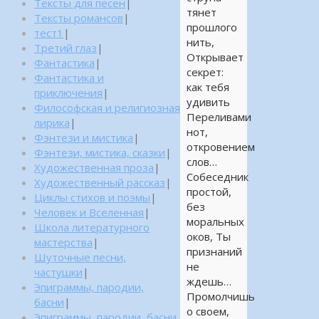
Тексты для песен
|
тянет
Тексты романсов
|
прошлого
тест1
|
нить,
Третий глаз
|
Открывает
Фантастика
|
секрет:
Фантастика и
как тебя
приключения
|
удивить
Философская и религиозная
Переливами
лирика
|
нот,
Фэнтези и мистика
|
откровением
Фэнтези, мистика, сказки
|
слов…
Художественная проза
|
Собеседник
Художественный рассказ
|
простой,
Циклы стихов и поэмы
|
без
Человек и Вселенная
|
моральных
Школа литературного
оков, Ты
мастерства
|
признаний
Шуточные песни,
не
частушки
|
ждешь…
Эпиграммы, пародии,
Промолчишь
басни
|
о своем,
Эпиграммы, пародии, басни,