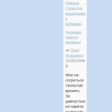
Разные
стихи (не
вошедшие
в
рубрики)
Паладин
нового
времени
от
Таня
Кузьмина
25.09.2006
0
Мне не
согреться
теплотой
времен,
За
давностью
из памяти
ушедших…