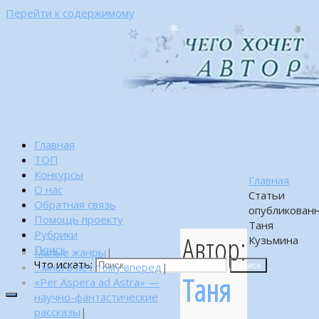
Перейти к содержимому
Главная
ТОП
Конкурсы
Главная
О нас
Статьи
Обратная связь
опубликован
Помощь проекту
Таня
Рубрики
Автор:
Кузьмина
Поиск
Малые жанры
|
Что искать:
…много лет тому вперед
|
Поиск
Таня
«Per Aspera ad Astra» —
научно-фантастические
рассказы
|