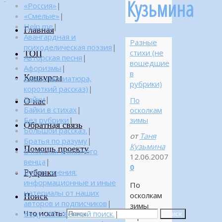
Кузьмина
«Россия»
|
«Смелые»
|
Help me
|
Главная
Авангардная и
Разные
психоделическая поэзия
|
стихи (не
ТОП
Авторская песня
|
вошедшие
Афоризмы
|
в
Конкурсы
Байка (миниатюра,
рубрики)
короткий рассказ)
|
Байки
|
По
О нас
Байки в стихах
|
осколкам
Без рубрики
|
зимы
Обратная связь
Большой рассказ.
|
от
Таня
Братья по разуму
|
Кузьмина
Помощь проекту
В поисках алмазного
12.06.2007
венца
|
0
Рубрики
В поле зрения:
информационные и иные
По
материалы от наших
осколкам
Поиск
авторов и подписчиков
|
зимы
Что искать:
Веду собственный поиск.
|
Поиск
справит