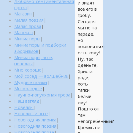
Любовно-сентиментальная
и видят
проза
|
все его в
Магазин
|
гробу.
Малая поэзия
|
Сегодня
Малая проза
|
мы не на
Манекен
|
параде,
Миниатюры
|
но
Миниатюры и подборки
поклоняться
афоризмов
|
есть кому!
Миниатюры, эссе,
Ну, так
новеллы
|
оденьте,
Мне хорошо
|
Христа
Мой сосед — волшебник
|
ради,
Мудрые сказки
|
хоть
Мы молодые
|
тапки
Научно-популярная проза
|
белые
Наш взгляд
|
ему!
Новеллы
|
Пошто он
Новеллы и эссе
|
там
Новогодняя лирика
|
непогребенный?
Новогодняя поэзия
|
Кремль не
Новогодняя проза
|