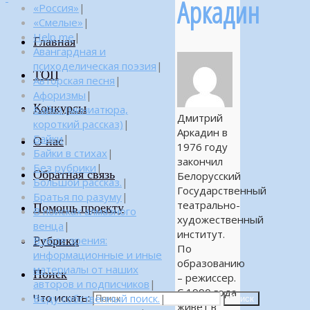
Аркадин
«Россия»
|
«Смелые»
|
Help me
|
Главная
Авангардная и
психоделическая поэзия
|
ТОП
Авторская песня
|
Афоризмы
|
Конкурсы
Байка (миниатюра,
Дмитрий
короткий рассказ)
|
Аркадин в
Байки
|
О нас
1976 году
Байки в стихах
|
закончил
Без рубрики
|
Обратная связь
Белорусский
Большой рассказ.
|
Государственный
Братья по разуму
|
театрально-
Помощь проекту
В поисках алмазного
художественный
венца
|
институт.
Рубрики
В поле зрения:
По
информационные и иные
образованию
материалы от наших
Поиск
– режиссер.
авторов и подписчиков
|
С 1990 года
Что искать:
Веду собственный поиск.
|
Поиск
живет в