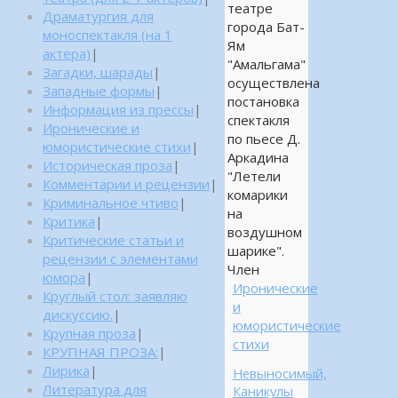
театре
Драматургия для
города Бат-
моноспектакля (на 1
Ям
актера)
|
"Амальгама"
Загадки, шарады
|
осуществлена
Западные формы
|
постановка
Информация из прессы
|
спектакля
Иронические и
по пьесе Д.
юмористические стихи
|
Аркадина
Историческая проза
|
"Летели
Комментарии и рецензии
|
комарики
Криминальное чтиво
|
на
Критика
|
воздушном
Критические статьи и
шарике".
рецензии с элементами
Член
юмора
|
Иронические
Круглый стол: заявляю
и
дискуссию.
|
юмористические
Крупная проза
|
стихи
КРУПНАЯ ПРОЗА:
|
Лирика
|
Невыносимый,
Литература для
Каникулы