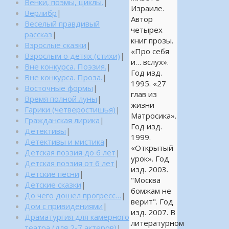
Венки, поэмы, циклы.
|
Израиле.
Верлибр
|
Автор
Веселый правдивый
четырех
рассказ
|
книг прозы.
Взрослые сказки
|
«Про себя
Взрослым о детях (стихи)
|
и… вслух».
Вне конкурса. Поэзия.
|
Год изд.
Вне конкурса. Проза.
|
1995. «27
Восточные формы
|
глав из
Время полной луны
|
жизни
Гарики (четверостишья)
|
Матросика».
Гражданская лирика
|
Год изд.
Детективы
|
1999.
Детективы и мистика
|
«Открытый
Детская поэзия до 6 лет
|
урок». Год
Детская поэзия от 6 лет
|
изд. 2003.
Детские песни
|
"Москва
Детские сказки
|
бомжам не
До чего дошел прогресс…
|
верит". Год
Дом с привидениями
|
изд. 2007. В
Драматургия для камерного
литературном
театра (для 2-7 актеров)
|