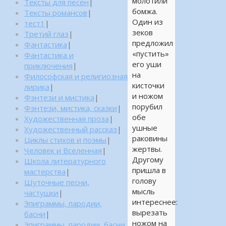
молотили
Тексты для песен
|
бомжа.
Тексты романсов
|
Один из
тест1
|
зеков
Третий глаз
|
предложил
Фантастика
|
«пустить»
Фантастика и
его уши
приключения
|
на
Философская и религиозная
кисточки
лирика
|
и ножом
Фэнтези и мистика
|
порубил
Фэнтези, мистика, сказки
|
обе
Художественная проза
|
ушные
Художественный рассказ
|
раковины
Циклы стихов и поэмы
|
жертвы.
Человек и Вселенная
|
Другому
Школа литературного
пришла в
мастерства
|
голову
Шуточные песни,
мысль
частушки
|
интереснее:
Эпиграммы, пародии,
вырезать
басни
|
ножом на
Эпиграммы, пародии, басни,