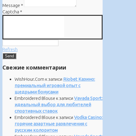
Message
*
Captcha
*
Refresh
Свежие комментарии
WishHour.Com
к записи
Riobet Казино:
премиальный игровой опыт с
щедрыми бонусами
Embroidered Blouse
к записи
Vavada Sport:
идеальный выбор для любителей
спортивных ставок
Embroidered Blouse
к записи
Vodka Casino:
горячие азартные развлечения с
русским колоритом