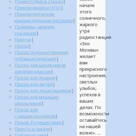
Приветствия в стихах
|
начале
Приключения и НПЛ
|
этого
Приключенческие
солнечного,
юмористические рассказы
|
жаркого
Примеры, мнения,
утра
суждения
|
радиостанция
Притчи
|
«Эхо
Проза
|
Москвы»
Проза (художественная,
желает
публицистическая)
|
вам
Проза для школьников
прекрасного
средних классов
|
настроения,
Проза для Андрея
|
светлых
Проза для детей
|
улыбок,
Проза для дошкольников
|
успехов в
Проза для младших
ваших
школьников
|
делах. По
Проза для
возможности
старшеклассников
|
оставайтесь
Проза. Путешествия.
|
на нашей
Просто о жизни
|
волне». …
Публицистика
|