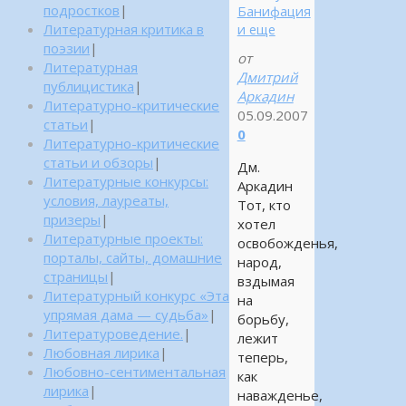
подростков
|
Банифация
Литературная критика в
и еще
поэзии
|
от
Литературная
Дмитрий
публицистика
|
Аркадин
Литературно-критические
05.09.2007
статьи
|
0
Литературно-критические
статьи и обзоры
|
Дм.
Литературные конкурсы:
Аркадин
условия, лауреаты,
Тот, кто
призеры
|
хотел
Литературные проекты:
освобожденья,
порталы, сайты, домашние
народ,
страницы
|
вздымая
Литературный конкурс «Эта
на
упрямая дама — судьба»
|
борьбу,
Литературоведение.
|
лежит
Любовная лирика
|
теперь,
Любовно-сентиментальная
как
лирика
|
наважденье,