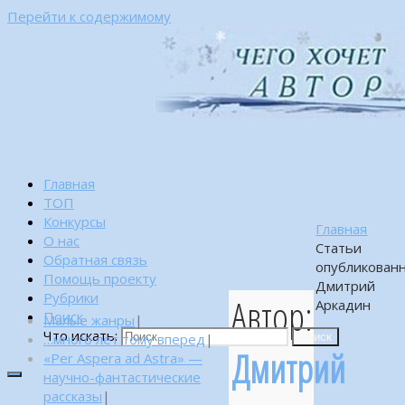
Перейти к содержимому
Главная
ТОП
Конкурсы
Главная
О нас
Статьи
Обратная связь
опубликован
Помощь проекту
Дмитрий
Рубрики
Автор:
Аркадин
Поиск
Малые жанры
|
Что искать:
…много лет тому вперед
|
Поиск
Дмитрий
«Per Aspera ad Astra» —
научно-фантастические
рассказы
|