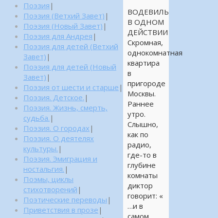
Поэзия
|
ВОДЕВИЛЬ
Поэзия (Ветхий Завет)
|
В ОДНОМ
Поэзия (Новый Завет)
|
ДЕЙСТВИИ
Поэзия для Андрея
|
Скромная,
Поэзия для детей (Ветхий
однокомнатная
Завет)
|
квартира
Поэзия для детей (Новый
в
Завет)
|
пригороде
Поэзия от шести и старше
|
Москвы.
Поэзия. Детское.
|
Раннее
Поэзия. Жизнь, смерть,
утро.
судьба.
|
Слышно,
Поэзия. О городах
|
как по
Поэзия. О деятелях
радио,
культуры.
|
где-то в
Поэзия. Эмиграция и
глубине
ностальгия.
|
комнаты
Поэмы, циклы
диктор
стихотворений
|
говорит: «
Поэтические переводы
|
…и в
Приветствия в прозе
|
самом