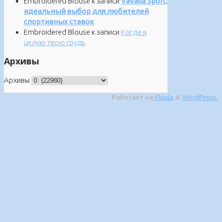
Embroidered Blouse
к записи
Vavada Sport:
идеальный выбор для любителей
спортивных ставок
Embroidered Blouse
к записи
Когда я
целую твою грудь
Архивы
Архивы
Работает на
Fluida
&
WordPress.