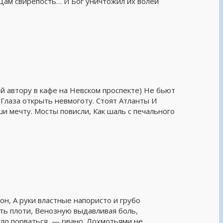
ьцам свирепость… И Бог уничтожил их волей
й автору в кафе на Невском проспекте) Не бьют
Глаза открыть невмоготу. Стоят Атланты И
ши мечту. Мосты повисли, Как шаль с печального
он, А руки властные напористо и грубо
ь плоти, Венозную выдавливая боль,
гло порваться, — рвано. Лохмотьями не