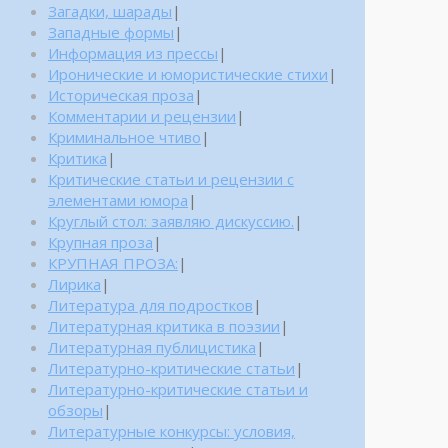
Загадки, шарады
|
Западные формы
|
Информация из прессы
|
Иронические и юмористические стихи
|
Историческая проза
|
Комментарии и рецензии
|
Криминальное чтиво
|
Критика
|
Критические статьи и рецензии с
элементами юмора
|
Круглый стол: заявляю дискуссию.
|
Крупная проза
|
КРУПНАЯ ПРОЗА:
|
Лирика
|
Литература для подростков
|
Литературная критика в поэзии
|
Литературная публицистика
|
Литературно-критические статьи
|
Литературно-критические статьи и
обзоры
|
Литературные конкурсы: условия,