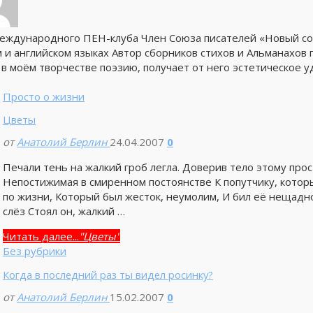
еждународного ПЕН-клуба Член Союза писателей «Новый с
 и английском языках Автор сборников стихов и Альманахов 
в моём творчестве поэзию, получает от него эстетическое уд
Просто о жизни
Цветы
от
Анатолий Берлин
24.04.2007
0
Печали тень на жалкий гроб легла. Доверив тело этому про
Непостижимая в смиренном постоянстве К попутчику, котор
по жизни, Который был жесток, неумолим, И бил её нещадно
слёз Стоял он, жалкий …
Читать далее...
"Цветы"
Без рубрики
Когда в последний раз ты видел росинку?
от
Анатолий Берлин
15.02.2007
0