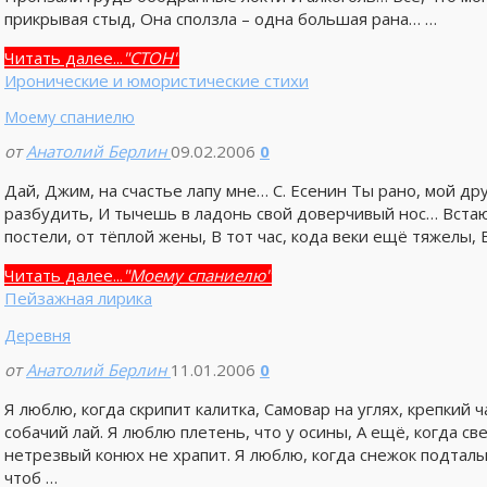
прикрывая стыд, Она сползла – одна большая рана… …
Читать далее...
"СТОН"
Иронические и юмористические стихи
Моему спаниелю
от
Анатолий Берлин
09.02.2006
0
Дай, Джим, на счастье лапу мне… С. Есенин Ты рано, мой др
разбудить, И тычешь в ладонь свой доверчивый нос… Встаю
постели, от тёплой жены, В тот час, кода веки ещё тяжелы
Читать далее...
"Моему спаниелю"
Пейзажная лирика
Деревня
от
Анатолий Берлин
11.01.2006
0
Я люблю, когда скрипит калитка, Самовар на углях, крепкий 
собачий лай. Я люблю плетень, что у осины, А ещё, когда св
нетрезвый конюх не храпит. Я люблю, когда снежок подталы
чтоб …