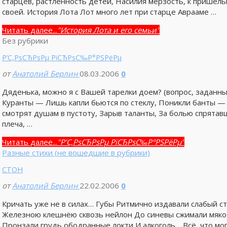
старцев, растленность детей, Насилия мерзость, к пришел
своей. История Лота Лот много лет при старце Аврааме …
Читать далее...
"История Лота и его семьи"
Без рубрики
Р’С‚РѕСЂРѕРµ РїСЂРѕС‰Р°РЅРёРµ
от
Анатолий Берлин
08.03.2006
0
Дяденька, можно я с Вашей тарелки доем? (вопрос, заданны
Куранты — Лишь капли бьются по стеклу, Поникли банты — 
смотрят душам в пустоту, Зарыв таланты, За болью спрятав
плеча, …
Читать далее...
"Р’С‚РѕСЂРѕРµ РїСЂРѕС‰Р°РЅРёРµ"
Разные стихи (не вошедшие в рубрики)
СТОН
от
Анатолий Берлин
22.02.2006
0
Кричать уже не в силах… Губы Ритмично издавали слабый ст
Железною клешнёю сквозь нейлон До синевы сжимали мякот
Пронзали грудь ободранные локти И алкоголь… Всё, что мо