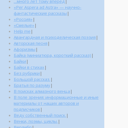
…много лет тому вперед
|
«Per Aspera ad Astra» — научно-
фантастические рассказы
|
«Россия»
|
«Смелые»
|
Help me
|
Авангардная и психоделическая поэзия
|
Авторская песня
|
Афоризмы
|
Байка (миниатюра, короткий рассказ)
|
Байки
|
Байки в стихах
|
Без рубрики
|
Большой рассказ.
|
Братья по разуму
|
В поисках алмазного венца
|
В поле зрения: информационные и иные
материалы от наших авторов и
подписчиков
|
Веду собственный поиск.
|
Венки, поэмы, циклы.
|
Верлибр
|