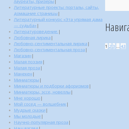
лауреаты, призеры
|
Литературные проекты: порталы, сайты,
домашние страницы
|
Литературный конкурс «Эта упрямая дама
Навиг
— судьба»
|
Литературоведение.
|
Любовная лирика
|
Любовно-сентиментальная лирика
|
1
2
3
…
43
Любовно-сентиментальная проза
|
Магазин
|
Малая поэзия
|
Малая проза
|
Манекен
|
Миниатюры
|
Миниатюры и подборки афоризмов
|
Миниатюры, эссе, новеллы
|
Мне хорошо
|
Мой сосед — волшебник
|
Мудрые сказки
|
Мы молодые
|
Научно-популярная проза
|
Наш взгляд
|