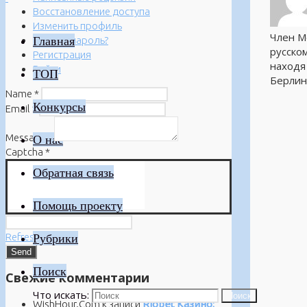
Восстановление доступа
Изменить профиль
Член М
Главная
Забыли пароль?
русском
Регистрация
находя 
Войти
ТОП
Берлин
Name
*
Конкурсы
Email
*
Message
*
О нас
Captcha
*
Обратная связь
Помощь проекту
Refresh
Рубрики
Поиск
Свежие комментарии
Что искать:
Поиск
WishHour.Com
к записи
Riobet Казино: