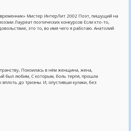
овременник» Мистер ИнтерЛит 2002 Поэт, пишущий на
поэзии Лауреат поэтических конкурсов Если кто-то,
овольствие, это то, во имя чего я работаю. Анатолий
странству, Покоилась в нём женщина, жена,
ый был любим, С которым, боль терпя, прошла
 вплоть до тризны. И, опустивши кулаки, без