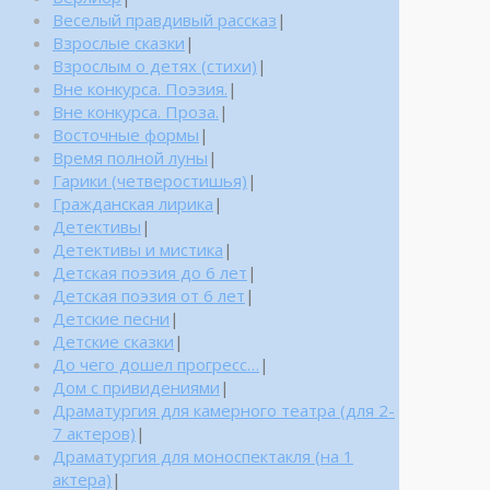
Веселый правдивый рассказ
|
Взрослые сказки
|
Взрослым о детях (стихи)
|
Вне конкурса. Поэзия.
|
Вне конкурса. Проза.
|
Восточные формы
|
Время полной луны
|
Гарики (четверостишья)
|
Гражданская лирика
|
Детективы
|
Детективы и мистика
|
Детская поэзия до 6 лет
|
Детская поэзия от 6 лет
|
Детские песни
|
Детские сказки
|
До чего дошел прогресс…
|
Дом с привидениями
|
Драматургия для камерного театра (для 2-
7 актеров)
|
Драматургия для моноспектакля (на 1
актера)
|