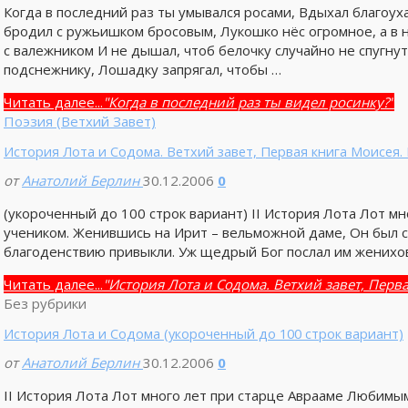
Когда в последний раз ты умывался росами, Вдыхал благоух
бродил с ружьишком бросовым, Лукошко нёс огромное, а в 
с валежником И не дышал, чтоб белочку случайно не спугнут
подснежнику, Лошадку запрягал, чтобы …
Читать далее...
"Когда в последний раз ты видел росинку?"
Поэзия (Ветхий Завет)
История Лота и Содома. Ветхий завет, Первая книга Моисея.
от
Анатолий Берлин
30.12.2006
0
(укороченный до 100 строк вариант) II История Лота Лот м
учеником. Женившись на Ирит – вельможной даме, Он был с 
благоденствию привыкли. Уж щедрый Бог послал им женихов
Читать далее...
"История Лота и Содома. Ветхий завет, Перв
Без рубрики
История Лота и Содома (укороченный до 100 строк вариант)
от
Анатолий Берлин
30.12.2006
0
II История Лота Лот много лет при старце Аврааме Любимы