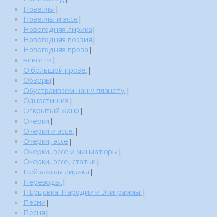
Новеллы
|
Новеллы и эссе
|
Новогодняя лирика
|
Новогодняя поэзия
|
Новогодняя проза
|
новости
|
О большой прозе.
|
Обзоры
|
Обустраиваем нашу планету.
|
Одностишия
|
Открытый жанр
|
Очерки
|
Очерки и эссе.
|
Очерки, эссе
|
Очерки, эссе и миниатюры
|
Очерки, эссе, статьи
|
Пейзажная лирика
|
Переводы.
|
ПЕрцовка. Пародии и Эпиграммы.
|
Песни
|
Песня
|