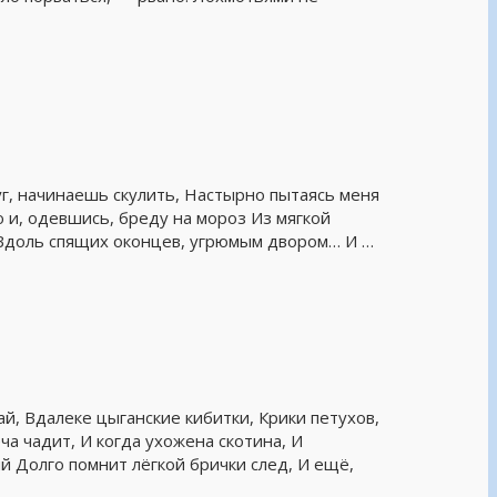
уг, начинаешь скулить, Настырно пытаясь меня
 и, одевшись, бреду на мороз Из мягкой
, Вдоль спящих оконцев, угрюмым двором… И …
чай, Вдалеке цыганские кибитки, Крики петухов,
еча чадит, И когда ухожена скотина, И
й Долго помнит лёгкой брички след, И ещё,