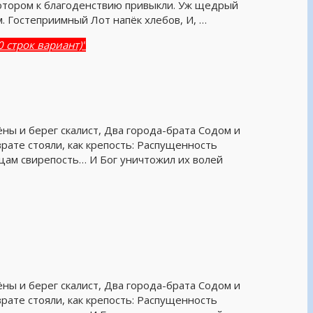
 котором к благоденствию привыкли. Уж щедрый
. Гостеприимный Лот напёк хлебов, И, …
 строк вариант)"
ны и берег скалист, Два города-брата Содом и
рате стояли, как крепость: Распущенность
ьцам свирепость… И Бог уничтожил их волей
ны и берег скалист, Два города-брата Содом и
рате стояли, как крепость: Распущенность