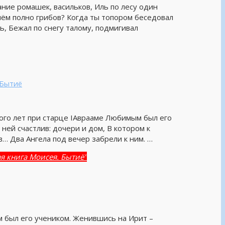
ание ромашек, васильков, Иль по лесу один
нём полно грибов? Когда ты топором беседовал
ь, Бежал по снегу талому, подмигивал
 Бытиё
ного лет при старце IАврааме Любимым был его
ней счастлив: дочери и дом, В котором к
… Два Ангела под вечер забрели к ним. …
ая книга Моисея. Бытиё"
м был его учеником. Женившись на Ирит –