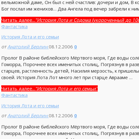
вельможной даме, Он был с ней счастлив: дочери и дом, В
Бог послал им женихов… Два Ангела под вечер забрели к ним
Читать далее...
"История Лота и Содома (укороченный до 100
Фантастика
История Лота и его семьи
от
Анатолий Берлин
08.12.2006
0
Пролог В районе библейского Мёртвого моря, Где воды солё
Гоморра, Порочнее всех именитых столиц, Погрязнув в разв
старцев, растленность детей, Насилия мерзость, к пришел
своей. История Лота Лот много лет при старце Аврааме …
Читать далее...
"История Лота и его семьи"
Фантастика
История Лота и его семьи
от
Анатолий Берлин
08.12.2006
0
Пролог В районе библейского Мёртвого моря, Где воды солё
Гоморра, Порочнее всех именитых столиц, Погрязнув в разв