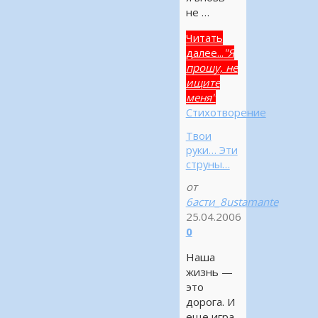
не …
Читать
далее...
"Я
прошу, не
ищите
меня"
Стихотворение
Твои
руки… Эти
струны…
от
6асти_8ustamante
25.04.2006
0
Наша
жизнь —
это
дорога. И
еще игра.