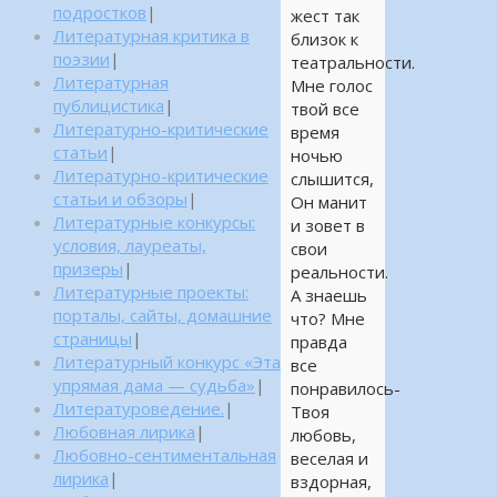
подростков
|
жест так
Литературная критика в
близок к
поэзии
|
театральности.
Литературная
Мне голос
публицистика
|
твой все
Литературно-критические
время
статьи
|
ночью
Литературно-критические
слышится,
статьи и обзоры
|
Он манит
Литературные конкурсы:
и зовет в
условия, лауреаты,
свои
призеры
|
реальности.
Литературные проекты:
А знаешь
порталы, сайты, домашние
что? Мне
страницы
|
правда
Литературный конкурс «Эта
все
упрямая дама — судьба»
|
понравилось-
Литературоведение.
|
Твоя
Любовная лирика
|
любовь,
Любовно-сентиментальная
веселая и
лирика
|
вздорная,