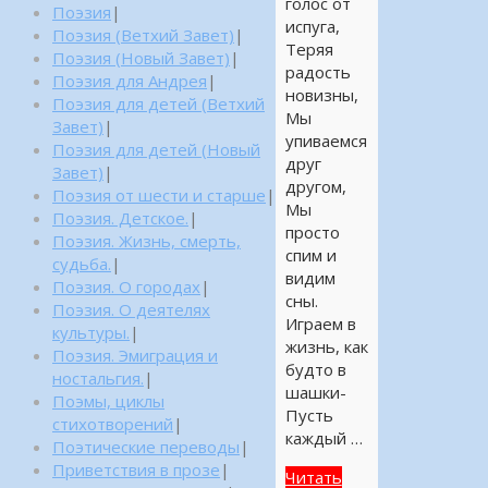
голос от
Поэзия
|
испуга,
Поэзия (Ветхий Завет)
|
Теряя
Поэзия (Новый Завет)
|
радость
Поэзия для Андрея
|
новизны,
Поэзия для детей (Ветхий
Мы
Завет)
|
упиваемся
Поэзия для детей (Новый
друг
Завет)
|
другом,
Поэзия от шести и старше
|
Мы
Поэзия. Детское.
|
просто
Поэзия. Жизнь, смерть,
спим и
судьба.
|
видим
Поэзия. О городах
|
сны.
Поэзия. О деятелях
Играем в
культуры.
|
жизнь, как
Поэзия. Эмиграция и
будто в
ностальгия.
|
шашки-
Поэмы, циклы
Пусть
стихотворений
|
каждый …
Поэтические переводы
|
Приветствия в прозе
|
Читать