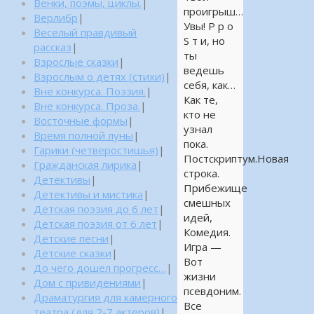
Венки, поэмы, циклы.
|
проигрыш…
Верлибр
|
Увы! P р о
Веселый правдивый
S т и, но
рассказ
|
ты
Взрослые сказки
|
ведешь
Взрослым о детях (стихи)
|
себя, как…
Вне конкурса. Поэзия.
|
Как те,
Вне конкурса. Проза.
|
кто не
Восточные формы
|
узнал
Время полной луны
|
пока.
Гарики (четверостишья)
|
Постскриптум.Новая
Гражданская лирика
|
строка.
Детективы
|
Прибежище
Детективы и мистика
|
смешных
Детская поэзия до 6 лет
|
идей,
Детская поэзия от 6 лет
|
Комедия.
Детские песни
|
Игра —
Детские сказки
|
Вот
До чего дошел прогресс…
|
жизни
Дом с привидениями
|
псевдоним.
Драматургия для камерного
Все
театра (для 2-7 актеров)
|