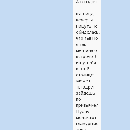
А сегодня
—
пятница,
вечер. Я
ницуть не
обиделась,
что ты! Но
я так
мечтала о
встрече. Я
ищу тебя
в этой
столице:
Может,
ты вдруг
зайдешь
по
привычке?
Пусть
мелькают
гламурные
лица,