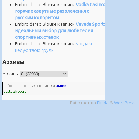
Embroidered Blouse
к записи
Vodka Casino:
горячие азартные развлечения с
русским колоритом
Embroidered Blouse
к записи
Vavada Sport:
идеальный выбор для любителей
спортивных ставок
Embroidered Blouse
к записи
Когда я
целую твою грудь
Архивы
Архивы
набор на стол руководителя
акции
castelshop.ru
Работает на
Fluida
&
WordPress.