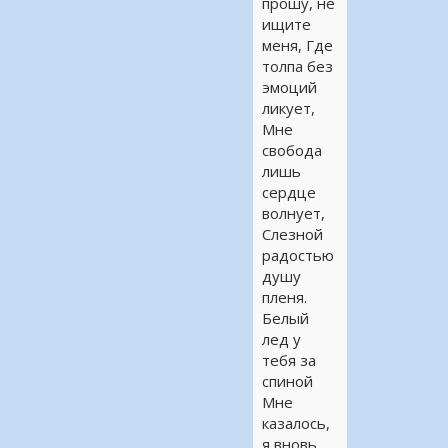
прошу, не
ищите
меня, Где
толпа без
эмоций
ликует,
Мне
свобода
лишь
сердце
волнует,
Слезной
радостью
душу
пленя.
Белый
лед у
тебя за
спиной
Мне
казалось,
я вновь