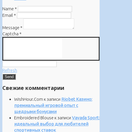
Name
*
Email
*
Message
*
Captcha
*
Refresh
Свежие комментарии
WishHour.Com
к записи
Riobet Казино:
премиальный игровой опыт с
щедрыми бонусами
Embroidered Blouse
к записи
Vavada Sport:
идеальный выбор для любителей
спортивных ставок