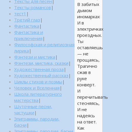
Тексты для песен
|
В забитых
Тексты романсов
|
дымом
тест1
|
иномарках
Третий глаз
|
И в
Фантастика
|
электричках
Фантастика и
проездных.
приключения
|
Ты
Философская и религиозная
оставляешь
лирика
|
— не
Фэнтези и мистика
|
прощаясь,
Фэнтези, мистика, сказки
|
Трагично
Художественная проза
|
сжав в
Художественный рассказ
|
руке
Циклы стихов и поэмы
|
конверт.
Человек и Вселенная
|
И
Школа литературного
перечитывать
мастерства
|
стесняясь,
Шуточные песни,
И не
частушки
|
надеясь
Эпиграммы, пародии,
на ответ.
басни
|
Как
Эпиграммы, пародии, басни,