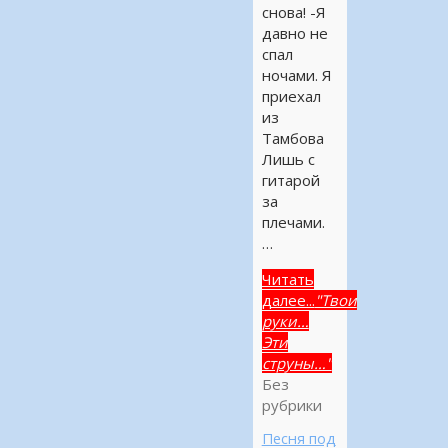
снова! -Я
давно не
спал
ночами. Я
приехал
из
Тамбова
Лишь с
гитарой
за
плечами.
…
Читать
далее...
"Твои
руки…
Эти
струны…"
Без
рубрики
Песня под