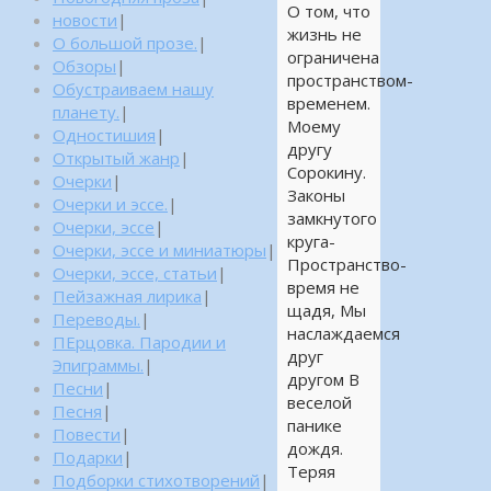
О том, что
новости
|
жизнь не
О большой прозе.
|
ограничена
Обзоры
|
пространством-
Обустраиваем нашу
временем.
планету.
|
Моему
Одностишия
|
другу
Открытый жанр
|
Сорокину.
Очерки
|
Законы
Очерки и эссе.
|
замкнутого
Очерки, эссе
|
круга-
Очерки, эссе и миниатюры
|
Пространство-
Очерки, эссе, статьи
|
время не
Пейзажная лирика
|
щадя, Мы
Переводы.
|
наслаждаемся
ПЕрцовка. Пародии и
друг
Эпиграммы.
|
другом В
Песни
|
веселой
Песня
|
панике
Повести
|
дождя.
Подарки
|
Теряя
Подборки стихотворений
|