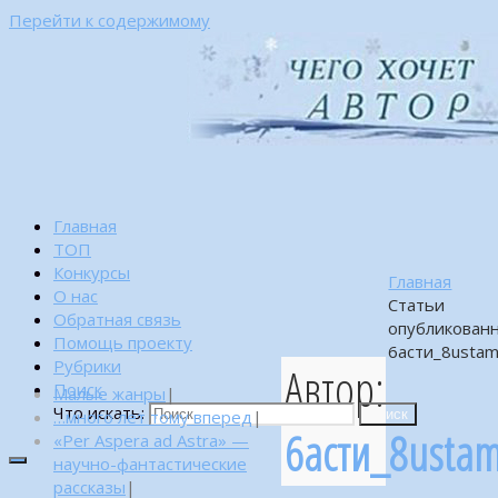
Перейти к содержимому
Главная
ТОП
Конкурсы
Главная
О нас
Статьи
Обратная связь
опубликован
Помощь проекту
6асти_8ustam
Рубрики
Автор:
Поиск
Малые жанры
|
Что искать:
…много лет тому вперед
|
Поиск
6асти_8usta
«Per Aspera ad Astra» —
научно-фантастические
рассказы
|