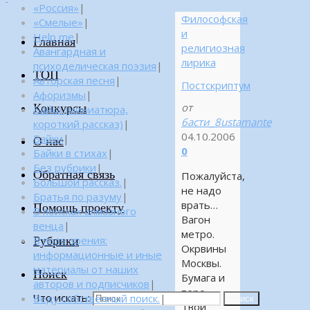
«Россия»
|
Философская
«Смелые»
|
и
Help me
|
Главная
религиозная
Авангардная и
лирика
психоделическая поэзия
|
ТОП
Авторская песня
|
Постскриптум
Афоризмы
|
Конкурсы
от
Байка (миниатюра,
6асти_8ustamante
короткий рассказ)
|
04.10.2006
Байки
|
О нас
0
Байки в стихах
|
Без рубрики
|
Обратная связь
Пожалуйста,
Большой рассказ.
|
не надо
Братья по разуму
|
врать…
Помощь проекту
В поисках алмазного
Вагон
венца
|
метро.
Рубрики
В поле зрения:
Окрвины
информационные и иные
Москвы.
материалы от наших
Поиск
Бумага и
авторов и подписчиков
|
перо.
Что искать:
Веду собственный поиск.
|
Поиск
Твой