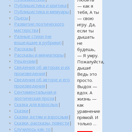
Публицистика и критика
|
— как я
Публицистика и мемуары
|
тебя, А ты
Пьесы
|
— свою
Развитие поэтического
игру. Да,
мастерства
|
если ты
Разные стихи (не
дышать
вошедшие в рубрики)
|
не
Рассказы
|
будешь,
Рассказы и миниатюры
|
— Я умру.
Рецензии
|
Пожалуйста,
Сведения об авторах и их
дыши!
произведения
|
Ведь это
Сведения об авторе и его
просто.
произведения
|
Выдох —
Сентиментальная и
вдох. А
эротическая проза
|
жизнь —
Сказка для взрослых
|
как
Сказки
|
уравнение
Сказки детям и взрослым
|
прямой. И
Сказки, рассказы, повести
|
только …
Случилось как-то
|