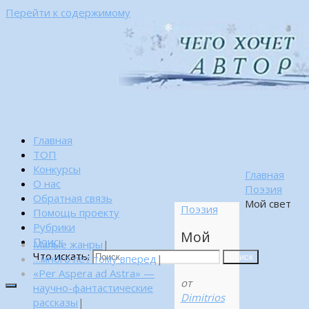
Перейти к содержимому
Главная
ТОП
Конкурсы
Главная
О нас
Поэзия
Обратная связь
Мой свет
Поэзия
Помощь проекту
Рубрики
Мой
Поиск
Малые жанры
|
свет
Что искать:
…много лет тому вперед
|
Поиск
«Per Aspera ad Astra» —
от
научно-фантастические
Dimitrios
рассказы
|