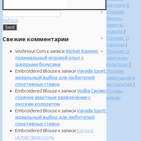
Детское.
|
Поэзия.
Жизнь,
Refresh
смерть,
судьба.
|
Поэзия. О
Свежие комментарии
городах
|
Поэзия. О
WishHour.Com
к записи
Riobet Казино:
деятелях
премиальный игровой опыт с
культуры.
|
щедрыми бонусами
Поэзия.
Embroidered Blouse
к записи
Vavada Sport:
Эмиграция и
идеальный выбор для любителей
ностальгия.
|
спортивных ставок
Поэмы,
Embroidered Blouse
к записи
Vodka Casino:
циклы
горячие азартные развлечения с
русским колоритом
Embroidered Blouse
к записи
Vavada Sport:
идеальный выбор для любителей
спортивных ставок
Embroidered Blouse
к записи
Когда я
целую твою грудь