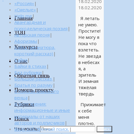
18.02.2020
«Россия»
|
18.02.2020
«Смелые»
|
Help me
|
Главная
Я летать
Авангардная и
не умею.
психоделическая поэзия
|
Простите!
ТОП
Авторская песня
|
Не могу я
Афоризмы
|
пока что
Конкурсы
Байка (миниатюра,
взлететь.
короткий рассказ)
|
Не звезда
Байки
|
О нас
в небесах
Байки в стихах
|
я, а
Без рубрики
|
зритель
Обратная связь
Большой рассказ.
|
И земная
Братья по разуму
|
тяжёлая
Помощь проекту
В поисках алмазного
твердь
венца
|
Рубрики
В поле зрения:
Прижимает
информационные и иные
к себе
материалы от наших
меня
Поиск
авторов и подписчиков
|
плотно.
Что искать:
Веду собственный поиск.
|
Так что
Поиск