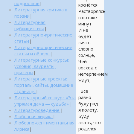
подростков
|
коснётся
Литературная критика в
Растворяясь
поэзии
|
в потоке
Литературная
минут
публицистика
|
И не
Литературно-критические
будет
статьи
|
сиять
Литературно-критические
словно
статьи и обзоры
|
солнце,
Литературные конкурсы:
Чей
условия, лауреаты,
восход с
призеры
|
нетерпением
Литературные проекты:
ждут,
порталы, сайты, домашние
Всё
страницы
|
равно
Литературный конкурс «Эта
буду рад
упрямая дама — судьба»
|
я полёту.
Литературоведение.
|
Буду
Любовная лирика
|
знать, что
Любовно-сентиментальная
родился
лирика
|