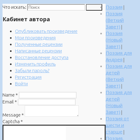
Поэзия
|
Что искать:
Поиск
Поэзия
Кабинет автора
(Ветхий
Завет)
|
Опубликовать произведение
Поэзия
Мои произведения
(Новый
Полученные рецензии
Завет)
|
Написанные рецензии
Поэзия для
Восстановление доступа
Андрея
|
Изменить профиль
Поэзия для
Забыли пароль?
детей
Регистрация
(Ветхий
Войти
Завет)
|
Поэзия для
Name
*
детей
Email
*
(Новый
Завет)
|
Message
*
Поэзия от
Captcha
*
шести и
старше
|
Поэзия.