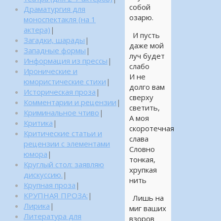
собой
Драматургия для
озарю.
моноспектакля (на 1
актера)
|
И пусть
Загадки, шарады
|
даже мой
Западные формы
|
луч будет
Информация из прессы
|
слабо
Иронические и
И не
юмористические стихи
|
долго вам
Историческая проза
|
сверху
Комментарии и рецензии
|
светить,
Криминальное чтиво
|
А моя
Критика
|
скоротечная
Критические статьи и
слава
рецензии с элементами
Словно
юмора
|
тонкая,
Круглый стол: заявляю
хрупкая
дискуссию.
|
нить
Крупная проза
|
КРУПНАЯ ПРОЗА:
|
Лишь на
Лирика
|
миг ваших
Литература для
взоров