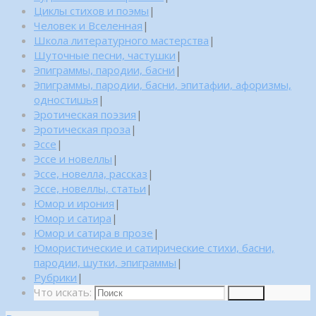
Циклы стихов и поэмы
|
Человек и Вселенная
|
Школа литературного мастерства
|
Шуточные песни, частушки
|
Эпиграммы, пародии, басни
|
Эпиграммы, пародии, басни, эпитафии, афоризмы,
одностишья
|
Эротическая поэзия
|
Эротическая проза
|
Эссе
|
Эссе и новеллы
|
Эссе, новелла, рассказ
|
Эссе, новеллы, статьи
|
Юмор и ирония
|
Юмор и сатира
|
Юмор и сатира в прозе
|
Юмористические и сатирические стихи, басни,
пародии, шутки, эпиграммы
|
Рубрики
|
Что искать:
Поиск