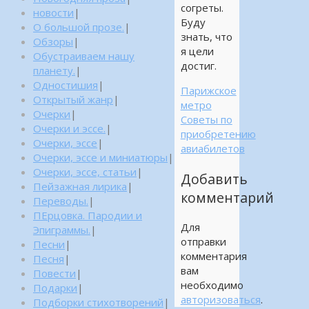
согреты.
новости
|
Буду
О большой прозе.
|
знать, что
Обзоры
|
я цели
Обустраиваем нашу
достиг.
планету.
|
Одностишия
|
Парижское
Открытый жанр
|
метро
Очерки
|
Советы по
Очерки и эссе.
|
приобретению
Очерки, эссе
|
авиабилетов
Очерки, эссе и миниатюры
|
Очерки, эссе, статьи
|
Добавить
Пейзажная лирика
|
комментарий
Переводы.
|
ПЕрцовка. Пародии и
Для
Эпиграммы.
|
отправки
Песни
|
комментария
Песня
|
вам
Повести
|
необходимо
Подарки
|
авторизоваться
.
Подборки стихотворений
|