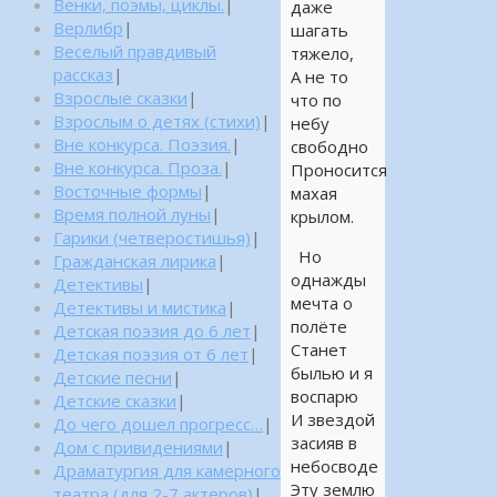
Венки, поэмы, циклы.
|
даже
Верлибр
|
шагать
Веселый правдивый
тяжело,
рассказ
|
А не то
Взрослые сказки
|
что по
Взрослым о детях (стихи)
|
небу
Вне конкурса. Поэзия.
|
свободно
Вне конкурса. Проза.
|
Проносится
Восточные формы
|
махая
Время полной луны
|
крылом.
Гарики (четверостишья)
|
Но
Гражданская лирика
|
однажды
Детективы
|
мечта о
Детективы и мистика
|
полёте
Детская поэзия до 6 лет
|
Станет
Детская поэзия от 6 лет
|
былью и я
Детские песни
|
воспарю
Детские сказки
|
И звездой
До чего дошел прогресс…
|
засияв в
Дом с привидениями
|
небосводе
Драматургия для камерного
Эту землю
театра (для 2-7 актеров)
|