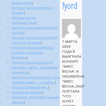
fyord
подростков
|
Литературная критика в
поэзии
|
Литературная
публицистика
|
Литературно-критические
статьи
|
Литературно-критические
7 МАРТА
статьи и обзоры
|
2009
Литературные конкурсы:
ГОДА Я
условия, лауреаты,
ВЫИГРАЛА
призеры
|
КОНКУРС
Литературные проекты:
"МИСС
порталы, сайты, домашние
ВЕСНА" И
страницы
|
ОБЪЯВЛЕНА
Литературный конкурс «Эта
"МИСС
упрямая дама — судьба»
|
ВЕСНА-2009"
Литературоведение.
|
ПОРТАЛА
Любовная лирика
|
"ЧТО
Любовно-сентиментальная
ХОЧЕТ
лирика
|
АВТОР"