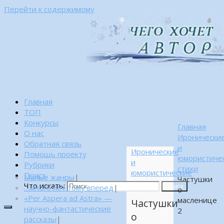
Перейти к содержимому
Главная
ТОП
Конкурсы
Главная
О нас
Иронически
Обратная связь
и
Иронические
Помощь проекту
юмористиче
и
Рубрики
стихи
юмористические
Поиск
Малые жанры
|
Частушки
стихи
Что искать:
…много лет тому вперед
|
Поиск
о
«Per Aspera ad Astra» —
масленице
Частушки
научно-фантастические
2
о
рассказы
|