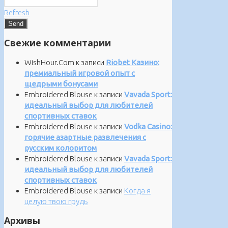
Refresh
Свежие комментарии
WishHour.Com
к записи
Riobet Казино:
премиальный игровой опыт с
щедрыми бонусами
Embroidered Blouse
к записи
Vavada Sport:
идеальный выбор для любителей
спортивных ставок
Embroidered Blouse
к записи
Vodka Casino:
горячие азартные развлечения с
русским колоритом
Embroidered Blouse
к записи
Vavada Sport:
идеальный выбор для любителей
спортивных ставок
Embroidered Blouse
к записи
Когда я
целую твою грудь
Архивы