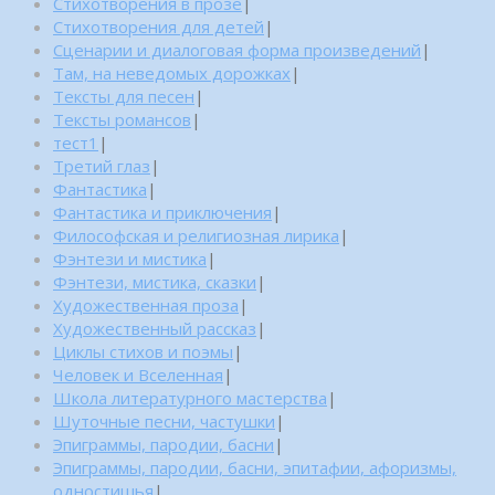
Стихотворения в прозе
|
Стихотворения для детей
|
Сценарии и диалоговая форма произведений
|
Там, на неведомых дорожках
|
Тексты для песен
|
Тексты романсов
|
тест1
|
Третий глаз
|
Фантастика
|
Фантастика и приключения
|
Философская и религиозная лирика
|
Фэнтези и мистика
|
Фэнтези, мистика, сказки
|
Художественная проза
|
Художественный рассказ
|
Циклы стихов и поэмы
|
Человек и Вселенная
|
Школа литературного мастерства
|
Шуточные песни, частушки
|
Эпиграммы, пародии, басни
|
Эпиграммы, пародии, басни, эпитафии, афоризмы,
одностишья
|