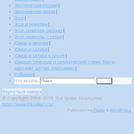
Эротическая поэзия
|
Эротическая проза
|
Эссе
|
Эссе и новеллы
|
Эссе, новелла, рассказ
|
Эссе, новеллы, статьи
|
Юмор и ирония
|
Юмор и сатира
|
Юмор и сатира в прозе
|
Юмористические и сатирические стихи, басни,
пародии, шутки, эпиграммы
|
Рубрики
|
Что искать:
Поиск
Вернуться наверх
© CopyRight 2004-2019. Все права защищены
http://www.litkonkurs.ru/
Работает на
Fluida
&
WordPress.