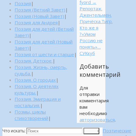
fyord
→
Поэзия
|
Репортаж.
Поэзия (Ветхий Завет)
|
Джентельмен.
Поэзия (Новый Завет)
|
Причёска.Тигр.
Поэзия для Андрея
|
Кто же я
Поэзия для детей (Ветхий
?«Умом
Завет)
|
Россию не
Поэзия для детей (Новый
понять»…
Завет)
|
СУКкуб
Поэзия от шести и старше
|
Поэзия. Детское.
|
Добавить
Поэзия. Жизнь, смерть,
судьба.
|
комментарий
Поэзия. О городах
|
Поэзия. О деятелях
Для
культуры.
|
отправки
Поэзия. Эмиграция и
комментария
ностальгия.
|
вам
Поэмы, циклы
необходимо
стихотворений
|
авторизоваться
.
Поэтические
Что искать:
Поиск