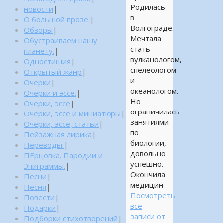
Родилась
новости
|
в
О большой прозе.
|
Волгограде.
Обзоры
|
Мечтала
Обустраиваем нашу
стать
планету.
|
вулканологом,
Одностишия
|
спелеологом
Открытый жанр
|
и
Очерки
|
океанологом.
Очерки и эссе.
|
Но
Очерки, эссе
|
ограничилась
Очерки, эссе и миниатюры
|
занятиями
Очерки, эссе, статьи
|
по
Пейзажная лирика
|
биологии,
Переводы.
|
довольно
ПЕрцовка. Пародии и
успешно.
Эпиграммы.
|
Окончила
Песни
|
медицин
Песня
|
Посмотреть
Повести
|
все
Подарки
|
записи от
Подборки стихотворений
|