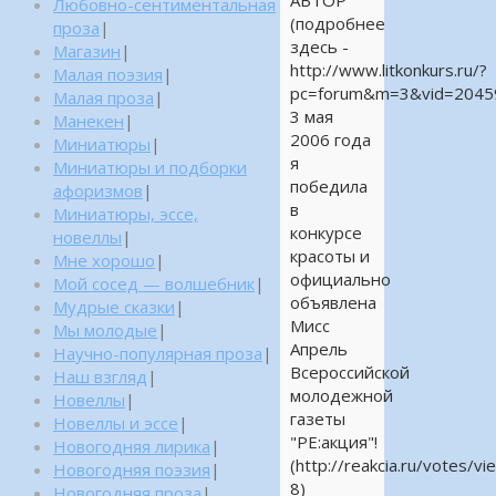
Любовно-сентиментальная
(подробнее
проза
|
здесь -
Магазин
|
http://www.litkonkurs.ru/?
Малая поэзия
|
pc=forum&m=3&vid=20459
Малая проза
|
3 мая
Манекен
|
2006 года
Миниатюры
|
я
Миниатюры и подборки
победила
афоризмов
|
в
Миниатюры, эссе,
конкурсе
новеллы
|
красоты и
Мне хорошо
|
официально
Мой сосед — волшебник
|
объявлена
Мудрые сказки
|
Мисс
Мы молодые
|
Апрель
Научно-популярная проза
|
Всероссийской
Наш взгляд
|
молодежной
Новеллы
|
газеты
Новеллы и эссе
|
"РЕ:акция"!
Новогодняя лирика
|
(http://reakcia.ru/votes/vi
Новогодняя поэзия
|
8)
Новогодняя проза
|