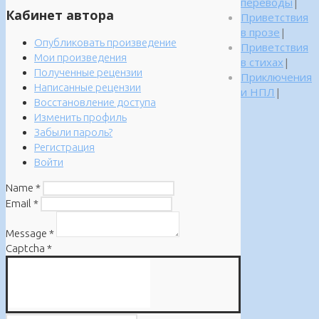
переводы
|
Кабинет автора
Приветствия
в прозе
|
Опубликовать произведение
Приветствия
Мои произведения
в стихах
|
Полученные рецензии
Приключения
Написанные рецензии
и НПЛ
|
Восстановление доступа
Изменить профиль
Забыли пароль?
Регистрация
Войти
Name
*
Email
*
Message
*
Captcha
*