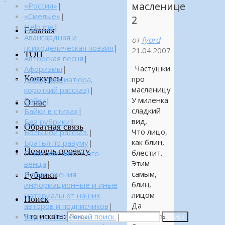
масленице
«Россия»
|
«Смелые»
|
2
Help me
|
Главная
Авангардная и
от
fyord
психоделическая поэзия
|
21.04.2007
ТОП
Авторская песня
|
Частушки
Афоризмы
|
Конкурсы
про
Байка (миниатюра,
масленицу
короткий рассказ)
|
У миленка
Байки
|
О нас
сладкий
Байки в стихах
|
вид,
Без рубрики
|
Обратная связь
Что лицо,
Большой рассказ.
|
как блин,
Братья по разуму
|
Помощь проекту
блестит.
В поисках алмазного
Этим
венца
|
самым,
Рубрики
В поле зрения:
блин,
информационные и иные
лицом
материалы от наших
Поиск
Да
авторов и подписчиков
|
Что искать:
помазать
Веду собственный поиск.
|
Поиск