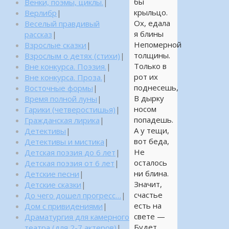
бы
Венки, поэмы, циклы.
|
крыльцо.
Верлибр
|
Ох, едала
Веселый правдивый
я блины
рассказ
|
Непомерной
Взрослые сказки
|
толщины.
Взрослым о детях (стихи)
|
Только в
Вне конкурса. Поэзия.
|
рот их
Вне конкурса. Проза.
|
поднесешь,
Восточные формы
|
В дырку
Время полной луны
|
носом
Гарики (четверостишья)
|
попадешь.
Гражданская лирика
|
А у тещи,
Детективы
|
вот беда,
Детективы и мистика
|
Не
Детская поэзия до 6 лет
|
осталось
Детская поэзия от 6 лет
|
ни блина.
Детские песни
|
Значит,
Детские сказки
|
счастье
До чего дошел прогресс…
|
есть на
Дом с привидениями
|
свете —
Драматургия для камерного
Будет
театра (для 2-7 актеров)
|