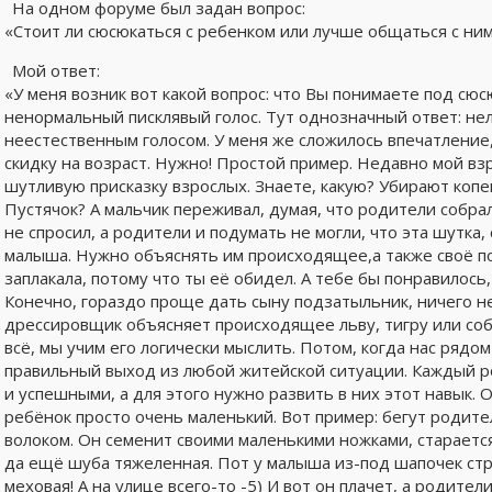
На одном форуме был задан вопрос:
«Стоит ли сюсюкаться с ребенком или лучше общаться с ним
Мой ответ:
«У меня возник вот какой вопрос: что Вы понимаете под сюс
ненормальный писклявый голос. Тут однозначный ответ: нел
неестественным голосом. У меня же сложилось впечатление,
скидку на возраст. Нужно! Простой пример. Недавно мой взр
шутливую присказку взрослых. Знаете, какую? Убирают копей
Пустячок? А мальчик переживал, думая, что родители собра
не спросил, а родители и подумать не могли, что эта шутка,
малыша. Нужно объяснять им происходящее,а также своё п
заплакала, потому что ты её обидел. А тебе бы понравилос
Конечно, гораздо проще дать сыну подзатыльник, ничего н
дрессировщик объясняет происходящее льву, тигру или соба
всё, мы учим его логически мыслить. Потом, когда нас рядо
правильный выход из любой житейской ситуации. Каждый 
и успешными, а для этого нужно развить в них этот навык. О
ребёнок просто очень маленький. Вот пример: бегут родите
волоком. Он семенит своими маленькими ножками, старается 
да ещё шуба тяжеленная. Пот у малыша из-под шапочек стру
меховая! А на улице всего-то -5) И вот он плачет, а родители