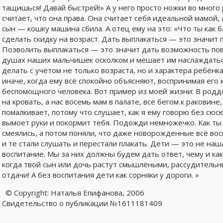
тащишься! Давай быстрей!» А у него просто ножки во много 
считает, что она права. Она считает себя идеальной мамой,
сын — кошку машина сбила. А отец ему на это: «Что ты как 
сделать скидку на возраст. Дать выплакаться — это значит 
Позволить выплакаться — это значит дать возможность пов
душах наших мальчишек осколком и мешает им наслаждатьс
делать с учётом не только возраста, но и характера ребён
иначе, когда ему всё спокойно объясняют, воспринимая его 
беспомощного человека. Вот пример из моей жизни: В род
на кровать, а нас восемь мам в палате, все бегом к раковине
помалкивает, потому что слушает, как я ему говорю без сю
вымоет руки и покормит тебя. Подожди немножечко. Как ты 
смеялись, а потом поняли, что даже новорожденные всё вос
и те стали слушать и перестали плакать. Дети — это не на
воспитание. Мы за них должны будем дать ответ, чему и как
когда твой сын или дочь растут смышлёными, рассудительн
отдачи! А без воспитания дети как сорняки у дороги. »
© Copyright: Наталья Епифанова, 2006
Свидетельство о публикации №1611181409