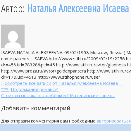
Автор:
Наталья Алексеевна Исаева
ISAEVA NATALIA ALEKSEEVNA. 09/02/1958 Moscow, Russia ( 
name parents - ISAEVA http://www.stihi.ru/2009/02/19/2256 htt
dr=45&tid=78328&pid=45 http://www.stihi.ru/avtor/gladness ht
http://www.proza.ru/avtor/goldenpantera http://www.stihi.ru/a
dr=17&luid=4513 http://www.stihophone.ru/user
Посмотреть все записи от Наталья Алексеевна Исаева
→
*** (Подражание романсу)
Стоит ли сюсюкать с ребёнком? Материнские советы
Добавить комментарий
Для отправки комментария вам необходимо
авторизоваться