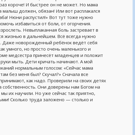
раз короче! И быстрее он не может. Но мама
 а малыш должен, обязан! Или вот расплакался
баба! Нюни распустил!» Вот тут тоже нужно
помочь избавиться от боли, от огорчения.
зрослеть. Невыплаканная боль застревает в
я жизнью в дальнейшем. Всё всегда нужно
ка. Даже новорожденный ребёнок ведёт себя
как умного, но просто очень маленького и
доме медсестра принесёт младенцев и положит
, руки мыть. Дети кричать начинают. А мой
сюканий нормальным голосом: «Сейчас мама
там без меня был? Скучал?» Сначала все
принимают, как надо. Проверили на своих детях
ша собственность. Они доверены нам Богом на
 мы их научили. Но уже сейчас так приятно,
ыми! Сколько труда заложено — столько и