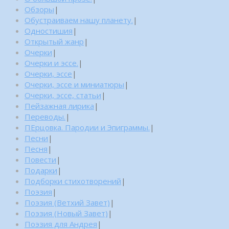
Обзоры
|
Обустраиваем нашу планету.
|
Одностишия
|
Открытый жанр
|
Очерки
|
Очерки и эссе.
|
Очерки, эссе
|
Очерки, эссе и миниатюры
|
Очерки, эссе, статьи
|
Пейзажная лирика
|
Переводы.
|
ПЕрцовка. Пародии и Эпиграммы.
|
Песни
|
Песня
|
Повести
|
Подарки
|
Подборки стихотворений
|
Поэзия
|
Поэзия (Ветхий Завет)
|
Поэзия (Новый Завет)
|
Поэзия для Андрея
|