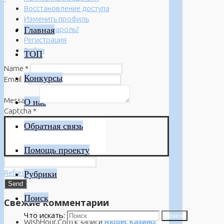
Восстановление доступа
Изменить профиль
Главная
Забыли пароль?
Регистрация
Войти
ТОП
Name
*
Конкурсы
Email
*
Message
*
О нас
Captcha
*
Обратная связь
Помощь проекту
Refresh
Рубрики
Поиск
Свежие комментарии
Что искать:
Поиск
WishHour.Com
к записи
Riobet Казино: