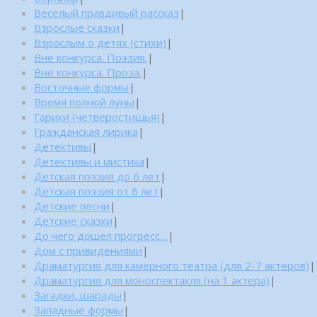
Веселый правдивый рассказ
|
Взрослые сказки
|
Взрослым о детях (стихи)
|
Вне конкурса. Поэзия.
|
Вне конкурса. Проза.
|
Восточные формы
|
Время полной луны
|
Гарики (четверостишья)
|
Гражданская лирика
|
Детективы
|
Детективы и мистика
|
Детская поэзия до 6 лет
|
Детская поэзия от 6 лет
|
Детские песни
|
Детские сказки
|
До чего дошел прогресс…
|
Дом с привидениями
|
Драматургия для камерного театра (для 2-7 актеров)
|
Драматургия для моноспектакля (на 1 актера)
|
Загадки, шарады
|
Западные формы
|