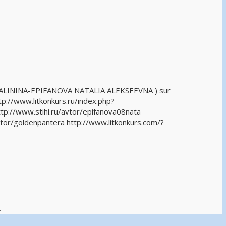
MALININA-EPIFANOVA NATALIA ALEKSEEVNA ) sur
p://www.litkonkurs.ru/index.php?
tp://www.stihi.ru/avtor/epifanova08nata
vtor/goldenpantera http://www.litkonkurs.com/?
.