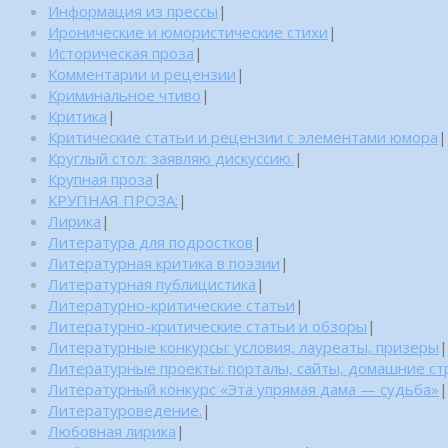
Информация из прессы
|
Иронические и юмористические стихи
|
Историческая проза
|
Комментарии и рецензии
|
Криминальное чтиво
|
Критика
|
Критические статьи и рецензии с элементами юмора
|
Круглый стол: заявляю дискуссию.
|
Крупная проза
|
КРУПНАЯ ПРОЗА:
|
Лирика
|
Литература для подростков
|
Литературная критика в поэзии
|
Литературная публицистика
|
Литературно-критические статьи
|
Литературно-критические статьи и обзоры
|
Литературные конкурсы: условия, лауреаты, призеры
|
Литературные проекты: порталы, сайты, домашние с
Литературный конкурс «Эта упрямая дама — судьба»
|
Литературоведение.
|
Любовная лирика
|