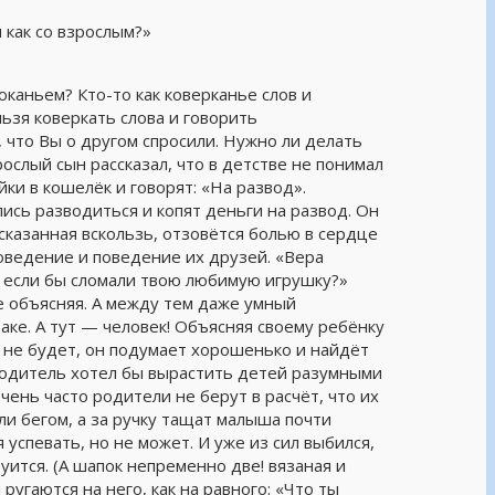
 как со взрослым?»
юканьем? Кто-то как коверканье слов и
ьзя коверкать слова и говорить
 что Вы о другом спросили. Нужно ли делать
ослый сын рассказал, что в детстве не понимал
ки в кошелёк и говорят: «На развод».
лись разводиться и копят деньги на развод. Он
 сказанная вскользь, отзовётся болью в сердце
оведение и поведение их друзей. «Вера
ь, если бы сломали твою любимую игрушку?»
е объясняя. А между тем даже умный
ке. А тут — человек! Объясняя своему ребёнку
м не будет, он подумает хорошенько и найдёт
родитель хотел бы вырастить детей разумными
чень часто родители не берут в расчёт, что их
ли бегом, а за ручку тащат малыша почти
успевать, но не может. И уже из сил выбился,
ится. (А шапок непременно две! вязаная и
 ругаются на него, как на равного: «Что ты