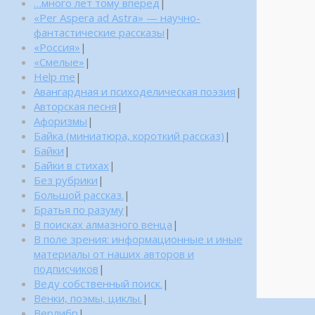
…много лет тому вперед
|
«Per Aspera ad Astra» — научно-
фантастические рассказы
|
«Россия»
|
«Смелые»
|
Help me
|
Авангардная и психоделическая поэзия
|
Авторская песня
|
Афоризмы
|
Байка (миниатюра, короткий рассказ)
|
Байки
|
Байки в стихах
|
Без рубрики
|
Большой рассказ.
|
Братья по разуму
|
В поисках алмазного венца
|
В поле зрения: информационные и иные
материалы от наших авторов и
подписчиков
|
Веду собственный поиск.
|
Венки, поэмы, циклы.
|
Верлибр
|