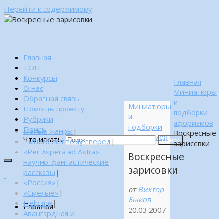
Перейти к содержимому
Главная
ТОП
Конкурсы
Главная
О нас
Миниатюры
Обратная связь
и
Миниатюры
Помощь проекту
подборки
и
Рубрики
афоризмов
подборки
Поиск
Малые жанры
|
Воскресные
афоризмов
Что искать:
…много лет тому вперед
|
Поиск
зарисовки
«Per Aspera ad Astra» —
Воскресные
научно-фантастические
зарисовки
рассказы
|
«Россия»
|
от
Виктор
«Смелые»
|
Быков
Help me
|
Главная
20.03.2007
Авангардная и