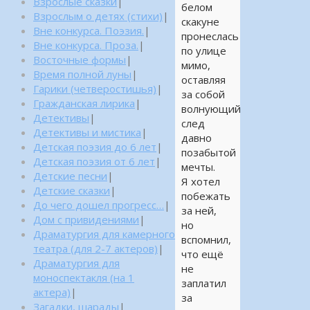
Взрослые сказки
|
белом
Взрослым о детях (стихи)
|
скакуне
Вне конкурса. Поэзия.
|
пронеслась
Вне конкурса. Проза.
|
по улице
Восточные формы
|
мимо,
Время полной луны
|
оставляя
Гарики (четверостишья)
|
за собой
Гражданская лирика
|
волнующий
Детективы
|
след
Детективы и мистика
|
давно
Детская поэзия до 6 лет
|
позабытой
Детская поэзия от 6 лет
|
мечты.
Детские песни
|
Я хотел
Детские сказки
|
побежать
До чего дошел прогресс…
|
за ней,
Дом с привидениями
|
но
Драматургия для камерного
вспомнил,
театра (для 2-7 актеров)
|
что ещё
Драматургия для
не
моноспектакля (на 1
заплатил
актера)
|
за
Загадки, шарады
|