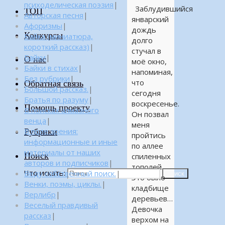
психоделическая поэзия
|
Заблудившийся
ТОП
Авторская песня
|
январский
Афоризмы
|
дождь
Конкурсы
Байка (миниатюра,
долго
короткий рассказ)
|
стучал в
Байки
|
О нас
моё окно,
Байки в стихах
|
напоминая,
Без рубрики
|
что
Обратная связь
Большой рассказ.
|
сегодня
Братья по разуму
|
воскресенье.
Помощь проекту
В поисках алмазного
Он позвал
венца
|
меня
Рубрики
В поле зрения:
пройтись
информационные и иные
по аллее
материалы от наших
Поиск
спиленных
авторов и подписчиков
|
тополей.
Что искать:
Веду собственный поиск.
|
Поиск
Это было
Венки, поэмы, циклы.
|
кладбище
Верлибр
|
деревьев…
Веселый правдивый
Девочка
рассказ
|
верхом на