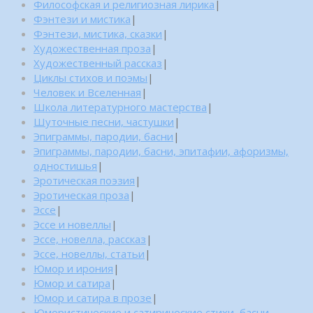
Философская и религиозная лирика
|
Фэнтези и мистика
|
Фэнтези, мистика, сказки
|
Художественная проза
|
Художественный рассказ
|
Циклы стихов и поэмы
|
Человек и Вселенная
|
Школа литературного мастерства
|
Шуточные песни, частушки
|
Эпиграммы, пародии, басни
|
Эпиграммы, пародии, басни, эпитафии, афоризмы,
одностишья
|
Эротическая поэзия
|
Эротическая проза
|
Эссе
|
Эссе и новеллы
|
Эссе, новелла, рассказ
|
Эссе, новеллы, статьи
|
Юмор и ирония
|
Юмор и сатира
|
Юмор и сатира в прозе
|
Юмористические и сатирические стихи, басни,