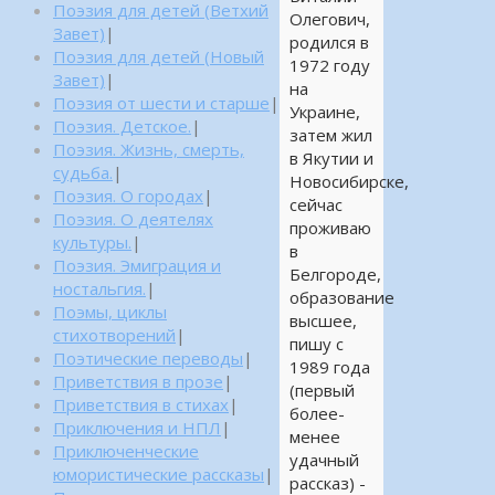
Поэзия для детей (Ветхий
Олегович,
Завет)
|
родился в
Поэзия для детей (Новый
1972 году
Завет)
|
на
Поэзия от шести и старше
|
Украине,
Поэзия. Детское.
|
затем жил
Поэзия. Жизнь, смерть,
в Якутии и
судьба.
|
Новосибирске,
Поэзия. О городах
|
сейчас
Поэзия. О деятелях
проживаю
культуры.
|
в
Поэзия. Эмиграция и
Белгороде,
ностальгия.
|
образование
Поэмы, циклы
высшее,
стихотворений
|
пишу с
Поэтические переводы
|
1989 года
Приветствия в прозе
|
(первый
Приветствия в стихах
|
более-
Приключения и НПЛ
|
менее
Приключенческие
удачный
юмористические рассказы
|
рассказ) -