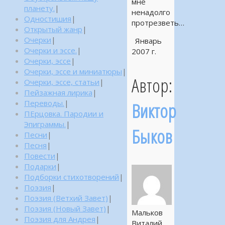
мне
планету.
|
ненадолго
Одностишия
|
протрезветь…
Открытый жанр
|
Очерки
|
Январь
Очерки и эссе.
|
2007 г.
Очерки, эссе
|
Очерки, эссе и миниатюры
|
Автор:
Очерки, эссе, статьи
|
Пейзажная лирика
|
Переводы.
|
Виктор
ПЕрцовка. Пародии и
Эпиграммы.
|
Быков
Песни
|
Песня
|
Повести
|
Подарки
|
Подборки стихотворений
|
Поэзия
|
Поэзия (Ветхий Завет)
|
Поэзия (Новый Завет)
|
Мальков
Поэзия для Андрея
|
Виталий