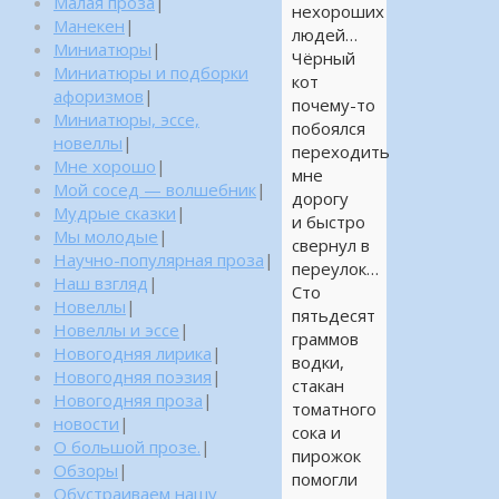
Малая проза
|
нехороших
Манекен
|
людей…
Миниатюры
|
Чёрный
Миниатюры и подборки
кот
афоризмов
|
почему-то
Миниатюры, эссе,
побоялся
новеллы
|
переходить
Мне хорошо
|
мне
Мой сосед — волшебник
|
дорогу
Мудрые сказки
|
и быстро
Мы молодые
|
свернул в
Научно-популярная проза
|
переулок…
Наш взгляд
|
Сто
Новеллы
|
пятьдесят
Новеллы и эссе
|
граммов
Новогодняя лирика
|
водки,
Новогодняя поэзия
|
стакан
Новогодняя проза
|
томатного
новости
|
сока и
О большой прозе.
|
пирожок
Обзоры
|
помогли
Обустраиваем нашу