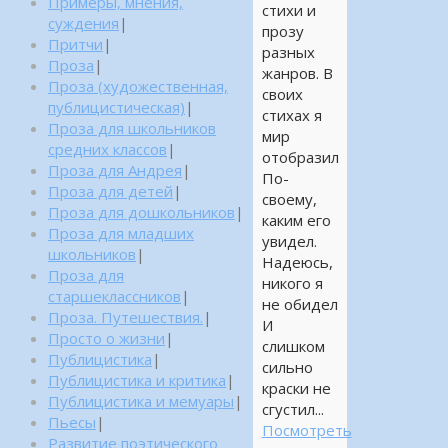
Примеры, мнения,
стихи и
суждения
|
прозу
Притчи
|
разных
Проза
|
жанров. В
Проза (художественная,
своих
публицистическая)
|
стихах я
Проза для школьников
мир
средних классов
|
отобразил
Проза для Андрея
|
По-
Проза для детей
|
своему,
Проза для дошкольников
|
каким его
Проза для младших
увидел.
школьников
|
Надеюсь,
Проза для
никого я
старшеклассников
|
не обидел
Проза. Путешествия.
|
И
Просто о жизни
|
слишком
Публицистика
|
сильно
Публицистика и критика
|
краски не
Публицистика и мемуары
|
сгустил...
Пьесы
|
Посмотреть
Развитие поэтического