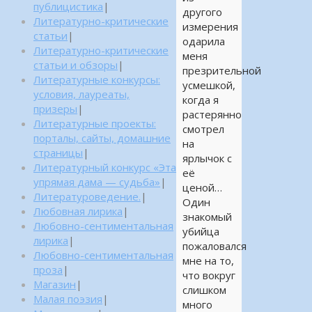
публицистика
|
другого
Литературно-критические
измерения
статьи
|
одарила
Литературно-критические
меня
статьи и обзоры
|
презрительной
Литературные конкурсы:
усмешкой,
условия, лауреаты,
когда я
призеры
|
растерянно
Литературные проекты:
смотрел
порталы, сайты, домашние
на
страницы
|
ярлычок с
Литературный конкурс «Эта
её
упрямая дама — судьба»
|
ценой…
Литературоведение.
|
Один
Любовная лирика
|
знакомый
Любовно-сентиментальная
убийца
лирика
|
пожаловался
Любовно-сентиментальная
мне на то,
проза
|
что вокруг
Магазин
|
слишком
Малая поэзия
|
много