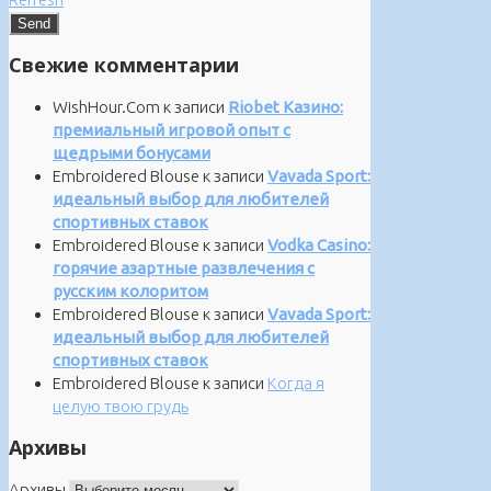
Свежие комментарии
WishHour.Com
к записи
Riobet Казино:
премиальный игровой опыт с
щедрыми бонусами
Embroidered Blouse
к записи
Vavada Sport:
идеальный выбор для любителей
спортивных ставок
Embroidered Blouse
к записи
Vodka Casino:
горячие азартные развлечения с
русским колоритом
Embroidered Blouse
к записи
Vavada Sport:
идеальный выбор для любителей
спортивных ставок
Embroidered Blouse
к записи
Когда я
целую твою грудь
Архивы
Архивы