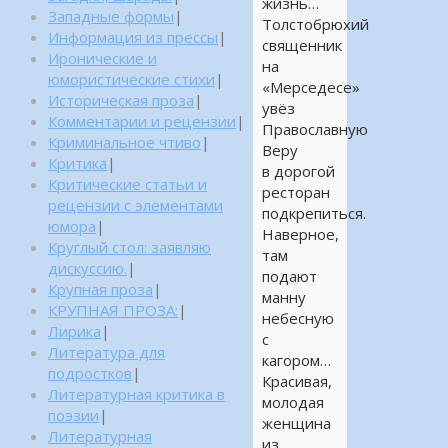
жизнь…
Западные формы
|
Толстобрюхий
Информация из прессы
|
священник
Иронические и
на
юмористические стихи
|
«Мерседесе»
Историческая проза
|
увёз
Комментарии и рецензии
|
Православную
Криминальное чтиво
|
Веру
Критика
|
в дорогой
Критические статьи и
ресторан
рецензии с элементами
подкрепиться.
юмора
|
Наверное,
Круглый стол: заявляю
там
дискуссию.
|
подают
Крупная проза
|
манну
КРУПНАЯ ПРОЗА:
|
небесную
Лирика
|
с
Литература для
кагором…
подростков
|
Красивая,
Литературная критика в
молодая
поэзии
|
женщина
Литературная
из