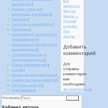
все
мастерства
|
записи от
Разные стихи (не
Виктор
вошедшие в рубрики)
|
Быков
→
Рассказы
|
Лесной
Рассказы и миниатюры
|
концерт
Рецензии
|
Лил
Сведения об авторах и их
дождь
произведения
|
Сведения об авторе и его
Добавить
произведения
|
комментарий
Сентиментальная и
эротическая проза
|
Для
Сказка для взрослых
|
отправки
Сказки
|
комментария
Сказки детям и взрослым
|
вам
Сказки, рассказы, повести
|
необходимо
Случилось как-то
|
авторизоваться
.
Современный
Что искать:
Поиск
Кабинет автора