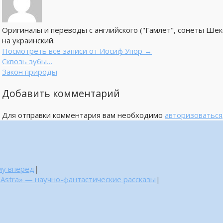
Оригиналы и переводы с английского ("Гамлет", сонеты Шекс
на украинский.
Посмотреть все записи от Иосиф Упор
→
Сквозь зубы…
Закон природы
Добавить комментарий
Для отправки комментария вам необходимо
авторизоваться
му вперед
|
 Astra» — научно-фантастические рассказы
|