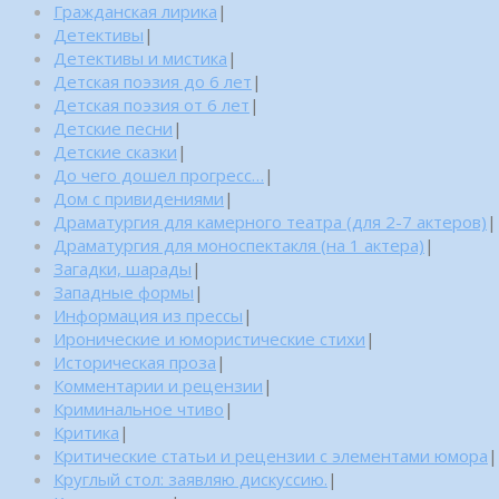
Гражданская лирика
|
Детективы
|
Детективы и мистика
|
Детская поэзия до 6 лет
|
Детская поэзия от 6 лет
|
Детские песни
|
Детские сказки
|
До чего дошел прогресс…
|
Дом с привидениями
|
Драматургия для камерного театра (для 2-7 актеров)
|
Драматургия для моноспектакля (на 1 актера)
|
Загадки, шарады
|
Западные формы
|
Информация из прессы
|
Иронические и юмористические стихи
|
Историческая проза
|
Комментарии и рецензии
|
Криминальное чтиво
|
Критика
|
Критические статьи и рецензии с элементами юмора
|
Круглый стол: заявляю дискуссию.
|