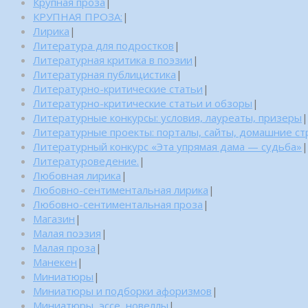
Крупная проза
|
КРУПНАЯ ПРОЗА:
|
Лирика
|
Литература для подростков
|
Литературная критика в поэзии
|
Литературная публицистика
|
Литературно-критические статьи
|
Литературно-критические статьи и обзоры
|
Литературные конкурсы: условия, лауреаты, призеры
|
Литературные проекты: порталы, сайты, домашние с
Литературный конкурс «Эта упрямая дама — судьба»
|
Литературоведение.
|
Любовная лирика
|
Любовно-сентиментальная лирика
|
Любовно-сентиментальная проза
|
Магазин
|
Малая поэзия
|
Малая проза
|
Манекен
|
Миниатюры
|
Миниатюры и подборки афоризмов
|
Миниатюры, эссе, новеллы
|