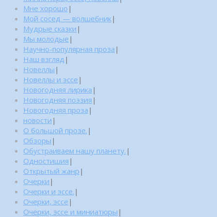
Мне хорошо
|
Мой сосед — волшебник
|
Мудрые сказки
|
Мы молодые
|
Научно-популярная проза
|
Наш взгляд
|
Новеллы
|
Новеллы и эссе
|
Новогодняя лирика
|
Новогодняя поэзия
|
Новогодняя проза
|
новости
|
О большой прозе.
|
Обзоры
|
Обустраиваем нашу планету.
|
Одностишия
|
Открытый жанр
|
Очерки
|
Очерки и эссе.
|
Очерки, эссе
|
Очерки, эссе и миниатюры
|