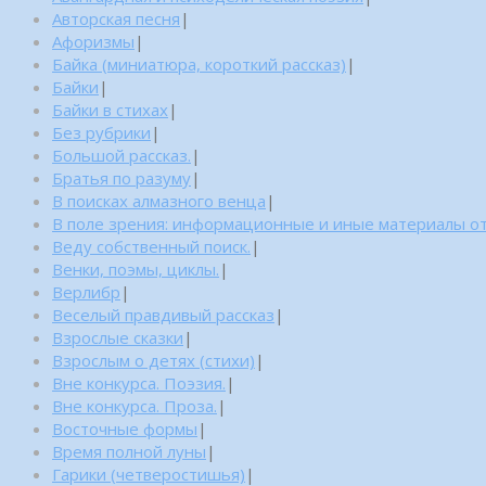
Авторская песня
|
Афоризмы
|
Байка (миниатюра, короткий рассказ)
|
Байки
|
Байки в стихах
|
Без рубрики
|
Большой рассказ.
|
Братья по разуму
|
В поисках алмазного венца
|
В поле зрения: информационные и иные материалы от
Веду собственный поиск.
|
Венки, поэмы, циклы.
|
Верлибр
|
Веселый правдивый рассказ
|
Взрослые сказки
|
Взрослым о детях (стихи)
|
Вне конкурса. Поэзия.
|
Вне конкурса. Проза.
|
Восточные формы
|
Время полной луны
|
Гарики (четверостишья)
|