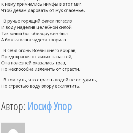
К нему примчались нимфы в этот миг,
Чтоб девам даровать от мук спасенье,
В ручье горящий факел погасив
И воду наделив целебной силой.
Так юный бог обезоружен был.
А божья влага чудеса творила.
В себя огонь Всевышнего вобрав,
Предохраняя от лихих напастей,
Она полезней оказалась трав,
Но неспособна излечить от страсти.
В том суть, что страсть водой не остудить,
Но страстью воду впору вскипятить.
Автор:
Иосиф Упор