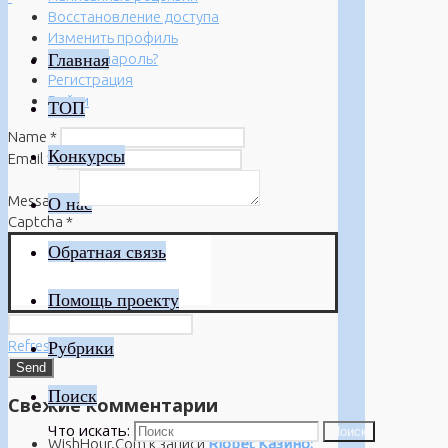
Восстановление доступа
Изменить профиль
Главная
Забыли пароль?
Регистрация
Войти
ТОП
Name
*
Конкурсы
Email
*
Message
*
О нас
Captcha
*
Обратная связь
Помощь проекту
Refresh
Рубрики
Поиск
Свежие комментарии
Что искать:
Поиск
WishHour.Com
к записи
Riobet Казино: