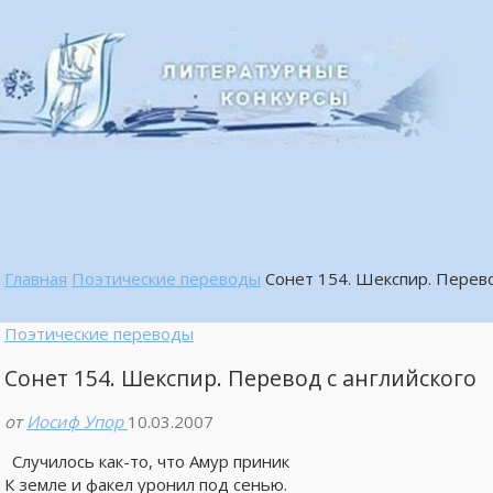
Главная
Поэтические переводы
Сонет 154. Шекспир. Перево
Поэтические переводы
Сонет 154. Шекспир. Перевод с английского
от
Иосиф Упор
10.03.2007
Случилось как-то, что Амур приник
К земле и факел уронил под сенью.