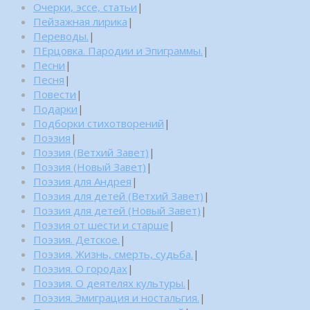
Очерки, эссе, статьи
|
Пейзажная лирика
|
Переводы.
|
ПЕрцовка. Пародии и Эпиграммы.
|
Песни
|
Песня
|
Повести
|
Подарки
|
Подборки стихотворений
|
Поэзия
|
Поэзия (Ветхий Завет)
|
Поэзия (Новый Завет)
|
Поэзия для Андрея
|
Поэзия для детей (Ветхий Завет)
|
Поэзия для детей (Новый Завет)
|
Поэзия от шести и старше
|
Поэзия. Детское.
|
Поэзия. Жизнь, смерть, судьба.
|
Поэзия. О городах
|
Поэзия. О деятелях культуры.
|
Поэзия. Эмиграция и ностальгия.
|