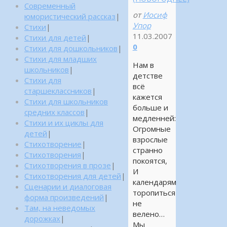
Современный
от
Иосиф
юмористический рассказ
|
Упор
Стихи
|
11.03.2007
Стихи для детей
|
0
Стихи для дошкольников
|
Стихи для младших
Нам в
школьников
|
детстве
Стихи для
всё
старшеклассников
|
кажется
Стихи для школьников
больше и
средних классов
|
медленней:
Стихи и их циклы для
Огромные
детей
|
взрослые
Стихотворение
|
странно
Стихотворения
|
покоятся,
Стихотворения в прозе
|
И
Стихотворения для детей
|
календарям
Сценарии и диалоговая
торопиться
форма произведений
|
не
Там, на неведомых
велено…
дорожках
|
Мы