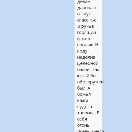
девам
даровать
от мук
спасенье,
В ручье
горящий
факел
погасив И
воду
наделив
целебной
силой. Так
юный бог
обезоружен
был. А
божья
влага
чудеса
творила. В
себя
огонь
Всевышнего