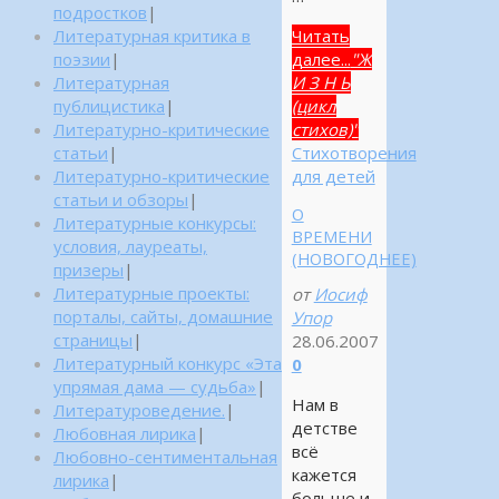
подростков
|
Литературная критика в
Читать
поэзии
|
далее...
"Ж
Литературная
И З Н Ь
публицистика
|
(цикл
Литературно-критические
стихов)"
статьи
|
Стихотворения
Литературно-критические
для детей
статьи и обзоры
|
О
Литературные конкурсы:
ВРЕМЕНИ
условия, лауреаты,
(НОВОГОДНЕЕ)
призеры
|
Литературные проекты:
от
Иосиф
порталы, сайты, домашние
Упор
страницы
|
28.06.2007
Литературный конкурс «Эта
0
упрямая дама — судьба»
|
Нам в
Литературоведение.
|
детстве
Любовная лирика
|
всё
Любовно-сентиментальная
кажется
лирика
|
больше и