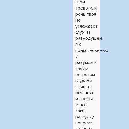
свои
тревоги. И
речь твоя
не
услаждает
слух, И
равнодушен
я к
прикосновенью,
И
разумом к
твоим
остротам
глух: Не
слышат
осязание
и зренье.
И всё-
таки,
рассудку
вопреки,
Не вняв