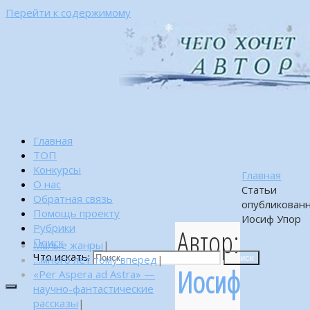
Перейти к содержимому
Главная
ТОП
Конкурсы
Главная
О нас
Статьи
Обратная связь
опубликован
Помощь проекту
Иосиф Упор
Рубрики
Автор:
Поиск
Малые жанры
|
Что искать:
…много лет тому вперед
|
Поиск
Иосиф
«Per Aspera ad Astra» —
научно-фантастические
рассказы
|