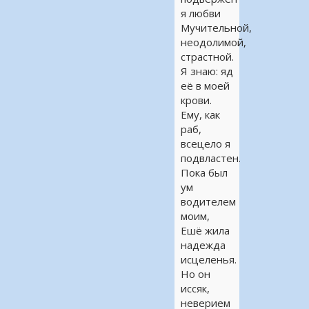
я любви
Мучительной,
неодолимой,
страстной.
Я знаю: яд
её в моей
крови.
Ему, как
раб,
всецело я
подвластен.
Пока был
ум
водителем
моим,
Ешё жила
надежда
исцеленья.
Но он
иссяк,
неверием