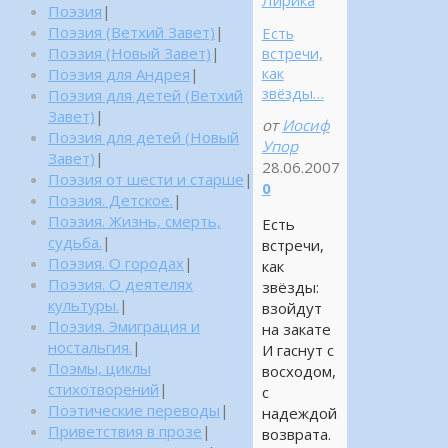
Поэзия
|
Поэзия (Ветхий Завет)
|
Есть
встречи,
Поэзия (Новый Завет)
|
как
Поэзия для Андрея
|
звёзды…
Поэзия для детей (Ветхий
Завет)
|
от
Иосиф
Поэзия для детей (Новый
Упор
Завет)
|
28.06.2007
Поэзия от шести и старше
|
0
Поэзия. Детское.
|
Поэзия. Жизнь, смерть,
Есть
судьба.
|
встречи,
Поэзия. О городах
|
как
Поэзия. О деятелях
звёзды:
культуры.
|
взойдут
Поэзия. Эмиграция и
на закате
ностальгия.
|
И гаснут с
Поэмы, циклы
восходом,
стихотворений
|
с
Поэтические переводы
|
надеждой
Приветствия в прозе
|
возврата.