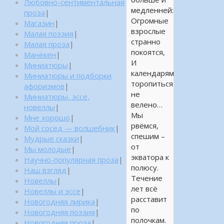
Любовно-сентиментальная
медленней:
проза
|
Огромные
Магазин
|
взрослые
Малая поэзия
|
странно
Малая проза
|
покоятся,
Манекен
|
И
Миниатюры
|
календарям
Миниатюры и подборки
торопиться
афоризмов
|
не
Миниатюры, эссе,
велено…
новеллы
|
Мы
Мне хорошо
|
рвёмся,
Мой сосед — волшебник
|
спешим –
Мудрые сказки
|
от
Мы молодые
|
экватора к
Научно-популярная проза
|
полюсу.
Наш взгляд
|
Течение
Новеллы
|
лет всё
Новеллы и эссе
|
расставит
Новогодняя лирика
|
по
Новогодняя поэзия
|
полочкам.
Новогодняя проза
|