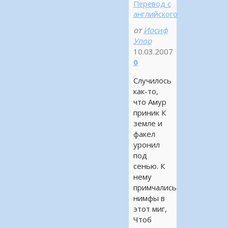
Перевод с
английского
от
Иосиф
Упор
10.03.2007
0
Случилось
как-то,
что Амур
приник К
земле и
факел
уронил
под
сенью. К
нему
примчались
нимфы в
этот миг,
Чтоб