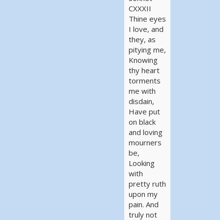
CXXXII
Thine eyes
I love, and
they, as
pitying me,
Knowing
thy heart
torments
me with
disdain,
Have put
on black
and loving
mourners
be,
Looking
with
pretty ruth
upon my
pain. And
truly not