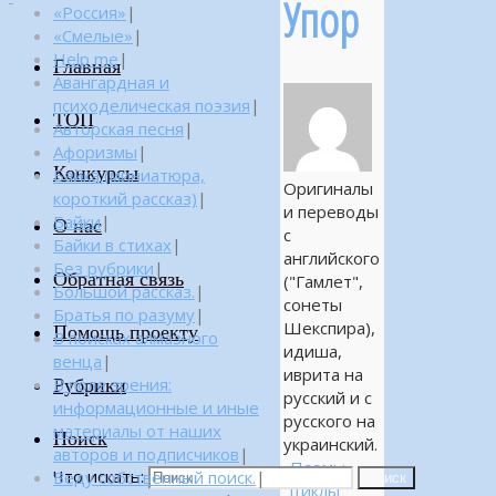
Упор
«Россия»
|
«Смелые»
|
Help me
|
Главная
Авангардная и
психоделическая поэзия
|
ТОП
Авторская песня
|
Афоризмы
|
Конкурсы
Байка (миниатюра,
Оригиналы
короткий рассказ)
|
и переводы
Байки
|
О нас
с
Байки в стихах
|
английского
Без рубрики
|
Обратная связь
("Гамлет",
Большой рассказ.
|
сонеты
Братья по разуму
|
Шекспира),
Помощь проекту
В поисках алмазного
идиша,
венца
|
иврита на
Рубрики
В поле зрения:
русский и с
информационные и иные
русского на
материалы от наших
Поиск
украинский.
авторов и подписчиков
|
Поэмы,
Что искать:
Веду собственный поиск.
|
Поиск
циклы