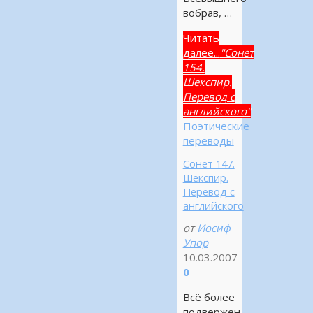
вобрав, …
Читать
далее...
"Сонет
154.
Шекспир.
Перевод с
английского"
Поэтические
переводы
Сонет 147.
Шекспир.
Перевод с
английского
от
Иосиф
Упор
10.03.2007
0
Всё более
подвержен