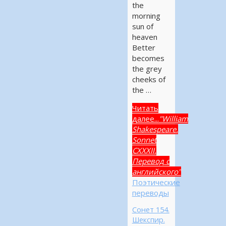
the
morning
sun of
heaven
Better
becomes
the grey
cheeks of
the …
Читать
далее...
"William
Shakespeare.
Sonnet
CXXXII.
Перевод с
английского"
Поэтические
переводы
Сонет 154.
Шекспир.