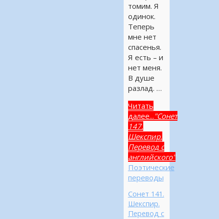
томим. Я
одинок.
Теперь
мне нет
спасенья.
Я есть – и
нет меня.
В душе
разлад. …
Читать
далее...
"Сонет
147.
Шекспир.
Перевод с
английского"
Поэтические
переводы
Сонет 141.
Шекспир.
Перевод с