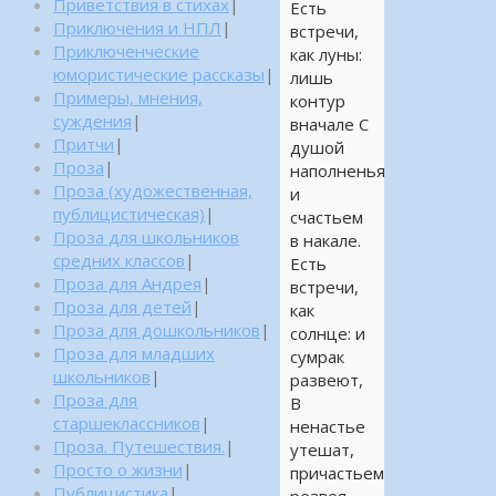
Приветствия в стихах
|
Есть
Приключения и НПЛ
|
встречи,
Приключенческие
как луны:
юмористические рассказы
|
лишь
Примеры, мнения,
контур
суждения
|
вначале С
Притчи
|
душой
Проза
|
наполненья
Проза (художественная,
и
публицистическая)
|
счастьем
Проза для школьников
в накале.
средних классов
|
Есть
Проза для Андрея
|
встречи,
Проза для детей
|
как
Проза для дошкольников
|
солнце: и
Проза для младших
сумрак
школьников
|
развеют,
Проза для
В
старшеклассников
|
ненастье
Проза. Путешествия.
|
утешат,
Просто о жизни
|
причастьем
Публицистика
|
резвея.