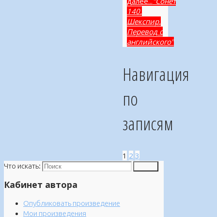
далее...
"Сонет
140.
Шекспир.
Перевод с
английского"
Навигация
по
записям
1
2
3
Что искать:
Поиск
Кабинет автора
Опубликовать произведение
Мои произведения