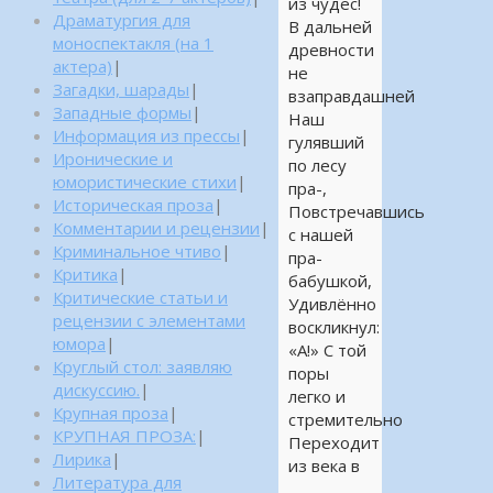
из чудес!
Драматургия для
В дальней
моноспектакля (на 1
древности
актера)
|
не
Загадки, шарады
|
взаправдашней
Западные формы
|
Наш
Информация из прессы
|
гулявший
Иронические и
по лесу
юмористические стихи
|
пра-,
Историческая проза
|
Повстречавшись
Комментарии и рецензии
|
с нашей
Криминальное чтиво
|
пра-
Критика
|
бабушкой,
Критические статьи и
Удивлённо
рецензии с элементами
воскликнул:
юмора
|
«А!» С той
Круглый стол: заявляю
поры
дискуссию.
|
легко и
Крупная проза
|
стремительно
КРУПНАЯ ПРОЗА:
|
Переходит
Лирика
|
из века в
Литература для
…