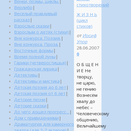
Венки, поэмы, циклы.
|
стихотворений
Верлибр
|
Веселый правдивый
Ж И З Н Ь
рассказ
|
(цикл
Взрослые сказки
|
стихов)
Взрослым о детях (стихи)
|
от
Иосиф
Вне конкурса. Поэзия.
|
Упор
Вне конкурса. Проза.
|
28.06.2007
Восточные формы
|
0
Время полной луны
|
Гарики (четверостишья)
|
О Б Щ Е Н
Гражданская лирика
|
И Е Не
Детективы
|
творцу,
Детективы и мистика
|
не царю,
Детская поэзия до 6 лет
|
не гению
Детская поэзия от 6 лет
|
Вознесём
Детские песни
|
хвалу до
Детские сказки
|
небес –
До чего дошел прогресс…
|
Человеческому
Дом с привидениями
|
общению,
Драматургия для камерного
Величайшему
театра (для 2-7 актеров)
|