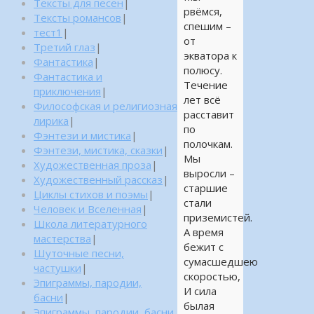
Тексты для песен
|
рвёмся,
Тексты романсов
|
спешим –
тест1
|
от
Третий глаз
|
экватора к
Фантастика
|
полюсу.
Фантастика и
Течение
приключения
|
лет всё
Философская и религиозная
расставит
лирика
|
по
Фэнтези и мистика
|
полочкам.
Фэнтези, мистика, сказки
|
Мы
Художественная проза
|
выросли –
Художественный рассказ
|
старшие
Циклы стихов и поэмы
|
стали
Человек и Вселенная
|
приземистей.
Школа литературного
А время
мастерства
|
бежит с
Шуточные песни,
сумасшедшею
частушки
|
скоростью,
Эпиграммы, пародии,
И сила
басни
|
былая
Эпиграммы, пародии, басни,