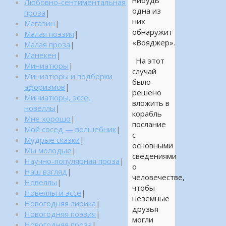
нибудь
Любовно-сентиментальная
одна из
проза
|
них
Магазин
|
обнаружит
Малая поэзия
|
«Вояджер».
Малая проза
|
Манекен
|
На этот
Миниатюры
|
случай
Миниатюры и подборки
было
афоризмов
|
решено
Миниатюры, эссе,
вложить в
новеллы
|
корабль
Мне хорошо
|
послание
Мой сосед — волшебник
|
с
Мудрые сказки
|
основными
Мы молодые
|
сведениями
Научно-популярная проза
|
о
Наш взгляд
|
человечестве,
Новеллы
|
чтобы
Новеллы и эссе
|
неземные
Новогодняя лирика
|
друзья
Новогодняя поэзия
|
могли
Новогодняя проза
|