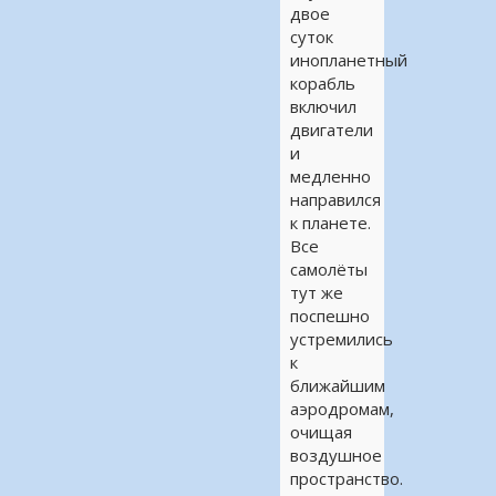
двое
суток
инопланетный
корабль
включил
двигатели
и
медленно
направился
к планете.
Все
самолёты
тут же
поспешно
устремились
к
ближайшим
аэродромам,
очищая
воздушное
пространство.