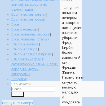
эпитафии, афоризмы,
Он ушёл
одностишья
|
поздним
Эротическая поэзия
|
вечером,
Эротическая проза
|
а вскоре в
Эссе
|
помещение
Эссе и новеллы
|
ввалился
Эссе, новелла, рассказ
|
уборщик
Эссе, новеллы, статьи
|
Фред
Юмор и ирония
|
Кирби,
Юмор и сатира
|
более
Юмор и сатира в прозе
|
известный
Юмористические и
как
сатирические стихи, басни,
Фредди
пародии, шутки,
Жвачка.
эпиграммы
|
Насвистывая
Рубрики
|
какую-то
Что искать:
весёлую
мелодию
Поиск
и
умудряясь
Вернуться наверх