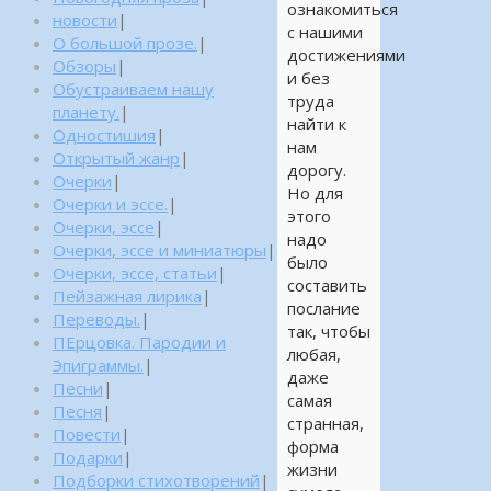
ознакомиться
новости
|
с нашими
О большой прозе.
|
достижениями
Обзоры
|
и без
Обустраиваем нашу
труда
планету.
|
найти к
Одностишия
|
нам
Открытый жанр
|
дорогу.
Очерки
|
Но для
Очерки и эссе.
|
этого
Очерки, эссе
|
надо
Очерки, эссе и миниатюры
|
было
Очерки, эссе, статьи
|
составить
Пейзажная лирика
|
послание
Переводы.
|
так, чтобы
ПЕрцовка. Пародии и
любая,
Эпиграммы.
|
даже
Песни
|
самая
Песня
|
странная,
Повести
|
форма
Подарки
|
жизни
Подборки стихотворений
|