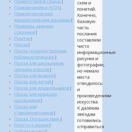
Приветствия в стихах
|
схем и
Приключения и НПЛ
|
понятий.
Приключенческие
Конечно,
юмористические рассказы
|
базовую
Примеры, мнения,
часть
суждения
|
послания
Притчи
|
составляли
Проза
|
чисто
Проза (художественная,
информационные
публицистическая)
|
рисунки и
Проза для школьников
фотографии,
средних классов
|
но немало
Проза для Андрея
|
места
Проза для детей
|
отводилось
Проза для дошкольников
|
и
Проза для младших
произведениям
школьников
|
искусства.
Проза для
К далёким
старшеклассников
|
звёздам
Проза. Путешествия.
|
готовились
Просто о жизни
|
отправиться
Публицистика
|