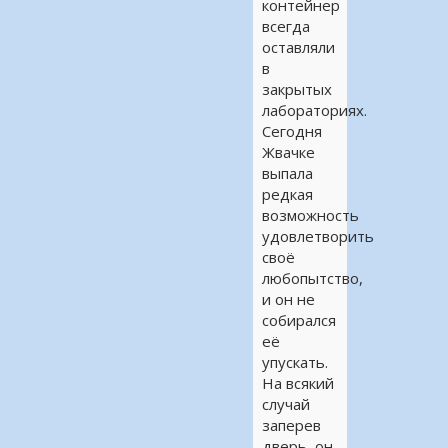
контейнер
всегда
оставляли
в
закрытых
лабораториях.
Сегодня
Жвачке
выпала
редкая
возможность
удовлетворить
своё
любопытство,
и он не
собирался
её
упускать.
На всякий
случай
заперев
дверь, он