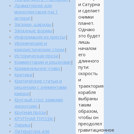
и Сатурна
Драматургия для
и сделает
моноспектакля (на 1
снимки
актера)
|
планет.
Загадки, шарады
|
Однако
Западные формы
|
это будет
Информация из прессы
|
лишь
Иронические и
началом
юмористические стихи
|
его
Историческая проза
|
длинного
Комментарии и рецензии
|
пути:
Криминальное чтиво
|
скорость
Критика
|
и
Критические статьи и
траектория
рецензии с элементами
корабля
юмора
|
выбраны
Круглый стол: заявляю
таким
дискуссию.
|
образом,
Крупная проза
|
чтобы он
КРУПНАЯ ПРОЗА:
|
преодолел
Лирика
|
гравитационное
Литература для