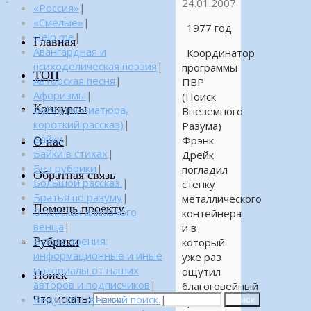
24.01.2007
«Россия»
|
«Смелые»
|
1977 год
Help me
|
Главная
Авангардная и
Координатор
психоделическая поэзия
|
программы
ТОП
Авторская песня
|
ПВР
Афоризмы
|
(Поиск
Конкурсы
Байка (миниатюра,
Внеземного
короткий рассказ)
|
Разума)
Байки
|
Фрэнк
О нас
Байки в стихах
|
Дрейк
Без рубрики
|
погладил
Обратная связь
Большой рассказ.
|
стенку
Братья по разуму
|
металлического
Помощь проекту
В поисках алмазного
контейнера
венца
|
и в
Рубрики
В поле зрения:
который
информационные и иные
уже раз
материалы от наших
ощутил
Поиск
авторов и подписчиков
|
благоговейный
Что искать:
Веду собственный поиск.
|
трепет.
Поиск