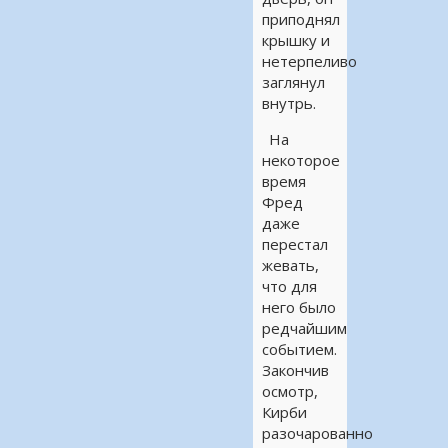
приподнял
крышку и
нетерпеливо
заглянул
внутрь.
На
некоторое
время
Фред
даже
перестал
жевать,
что для
него было
редчайшим
событием.
Закончив
осмотр,
Кирби
разочарованно