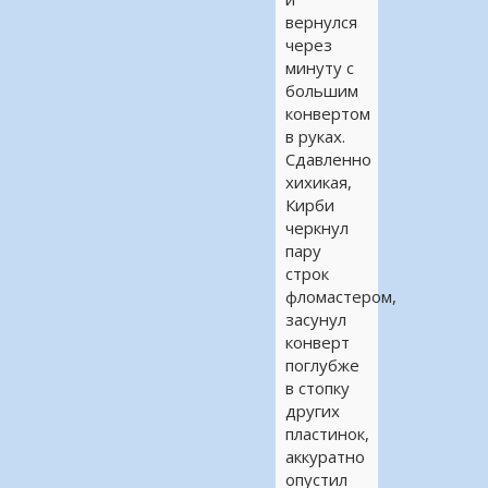
вернулся
через
минуту с
большим
конвертом
в руках.
Сдавленно
хихикая,
Кирби
черкнул
пару
строк
фломастером,
засунул
конверт
поглубже
в стопку
других
пластинок,
аккуратно
опустил