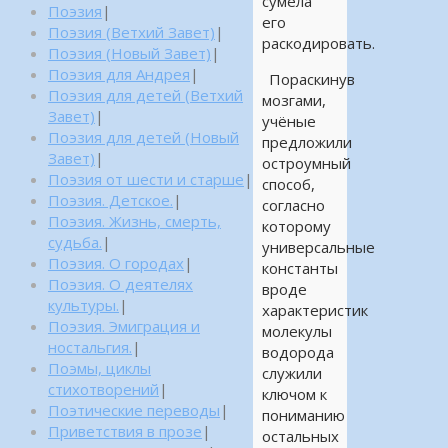
сумела
Поэзия
|
его
Поэзия (Ветхий Завет)
|
раскодировать.
Поэзия (Новый Завет)
|
Поэзия для Андрея
|
Пораскинув
Поэзия для детей (Ветхий
мозгами,
Завет)
|
учёные
Поэзия для детей (Новый
предложили
Завет)
|
остроумный
Поэзия от шести и старше
|
способ,
Поэзия. Детское.
|
согласно
Поэзия. Жизнь, смерть,
которому
судьба.
|
универсальные
Поэзия. О городах
|
константы
Поэзия. О деятелях
вроде
культуры.
|
характеристик
Поэзия. Эмиграция и
молекулы
ностальгия.
|
водорода
Поэмы, циклы
служили
стихотворений
|
ключом к
Поэтические переводы
|
пониманию
Приветствия в прозе
|
остальных