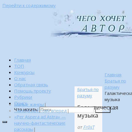
Перейти к содержимому
Главная
ТОП
Конкурсы
Главная
О нас
Братья по
Обратная связь
разуму
Братья по
Помощь проекту
Галактическ
разуму
Рубрики
музыка
Поиск
Малые жанры
|
Галактическая
Что искать:
…много лет тому вперед
|
Поиск
музыка
«Per Aspera ad Astra» —
научно-фантастические
от
Fr0sT
рассказы
|