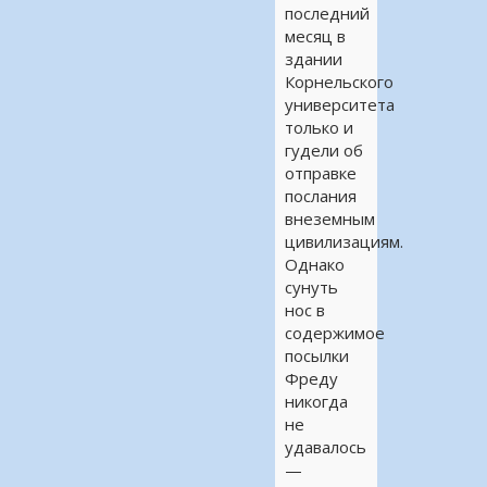
последний
месяц в
здании
Корнельского
университета
только и
гудели об
отправке
послания
внеземным
цивилизациям.
Однако
сунуть
нос в
содержимое
посылки
Фреду
никогда
не
удавалось
—