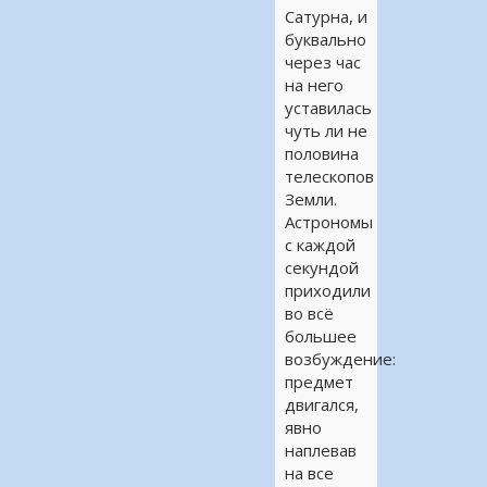
Сатурна, и
буквально
через час
на него
уставилась
чуть ли не
половина
телескопов
Земли.
Астрономы
с каждой
секундой
приходили
во всё
большее
возбуждение:
предмет
двигался,
явно
наплевав
на все