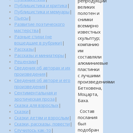
репродукции
Публицистика и критика
|
великих
Публицистика и мемуары
|
полотен и
Пьесы
|
снимки
Развитие поэтического
всемирно
мастерства
|
известных
Разные стихи (не
скульптур;
вошедшие в рубрики)
|
компанию
Рассказы
|
им
Рассказы и миниатюры
|
составляли
Рецензии
|
алюминиевые
Сведения об авторах и их
пластинки
произведения
|
с лучшими
Сведения об авторе и его
произведениями
произведения
|
Бетховена,
Сентиментальная и
Моцарта,
эротическая проза
|
Баха.
Сказка для взрослых
|
Состав
Сказки
|
послания
Сказки детям и взрослым
|
был
Сказки, рассказы, повести
|
подобран
Случилось как-то
|