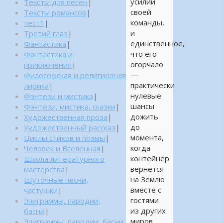
усилий
Тексты для песен
|
своей
Тексты романсов
|
команды,
тест1
|
и
Третий глаз
|
единственное,
Фантастика
|
что его
Фантастика и
огорчало
приключения
|
—
Философская и религиозная
практически
лирика
|
нулевые
Фэнтези и мистика
|
шансы
Фэнтези, мистика, сказки
|
дожить
Художественная проза
|
до
Художественный рассказ
|
момента,
Циклы стихов и поэмы
|
когда
Человек и Вселенная
|
контейнер
Школа литературного
вернётся
мастерства
|
на Землю
Шуточные песни,
вместе с
частушки
|
гостями
Эпиграммы, пародии,
из других
басни
|
миров.
Эпиграммы, пародии, басни,