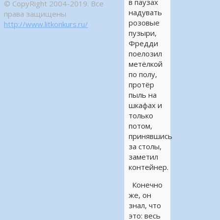
в паузах
© CopyRight 2004-2019. Все
надувать
права защищены
розовые
http://www.litkonkurs.ru/
пузыри,
Фредди
поелозил
метёлкой
по полу,
протёр
пыль на
шкафах и
только
потом,
принявшись
за столы,
заметил
контейнер.
Конечно
же, он
знал, что
это: весь