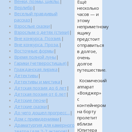
Венки, поэмы, циклы.
|
Ещё
Верлибр
|
несколько
Веселый правдивый
часов — и
рассказ
|
этому
Взрослые сказки
|
неприметному
Взрослым о детях (стихи)
|
ящику
Вне конкурса. Поэзия.
|
предстоит
Вне конкурса. Проза.
|
отправиться
Восточные формы
|
в долгое,
Время полной луны
|
очень
Гарики (четверостишья)
|
долгое
Гражданская лирика
|
путешествие.
Детективы
|
Космический
Детективы и мистика
|
аппарат
Детская поэзия до 6 лет
|
«Вояджер»
Детская поэзия от 6 лет
|
с
Детские песни
|
контейнером
Детские сказки
|
на борту
До чего дошел прогресс…
|
пролетит
Дом с привидениями
|
вблизи
Драматургия для камерного
Юпитера
театра (для 2-7 актеров)
|