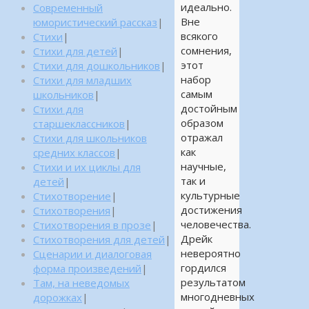
идеально.
Современный
Вне
юмористический рассказ
|
всякого
Стихи
|
сомнения,
Стихи для детей
|
этот
Стихи для дошкольников
|
набор
Стихи для младших
самым
школьников
|
достойным
Стихи для
образом
старшеклассников
|
отражал
Стихи для школьников
как
средних классов
|
научные,
Стихи и их циклы для
так и
детей
|
культурные
Стихотворение
|
достижения
Стихотворения
|
человечества.
Стихотворения в прозе
|
Дрейк
Стихотворения для детей
|
невероятно
Сценарии и диалоговая
гордился
форма произведений
|
результатом
Там, на неведомых
многодневных
дорожках
|