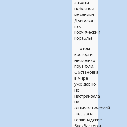
законы
небесной
механики.
Двигался
как
космический
корабль!
Потом
восторги
несколько
поутихли.
Обстановка
в мире
уже давно
не
настраивала
на
оптимистический
лад, да и
голливудские
блокбастеры