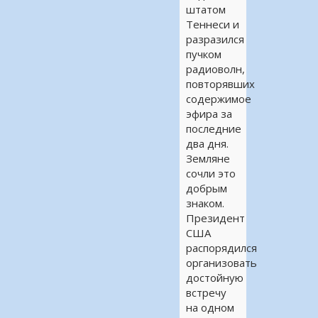
штатом
Теннеси и
разразился
пучком
радиоволн,
повторявших
содержимое
эфира за
последние
два дня.
Земляне
сочли это
добрым
знаком.
Президент
США
распорядился
организовать
достойную
встречу
на одном