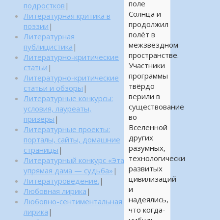
поле
подростков
|
Солнца и
Литературная критика в
продолжил
поэзии
|
полёт в
Литературная
межзвёздном
публицистика
|
пространстве.
Литературно-критические
Участники
статьи
|
программы
Литературно-критические
твёрдо
статьи и обзоры
|
верили в
Литературные конкурсы:
существование
условия, лауреаты,
во
призеры
|
Вселенной
Литературные проекты:
других
порталы, сайты, домашние
разумных,
страницы
|
технологически
Литературный конкурс «Эта
развитых
упрямая дама — судьба»
|
цивилизаций
Литературоведение.
|
и
Любовная лирика
|
надеялись,
Любовно-сентиментальная
что когда-
лирика
|