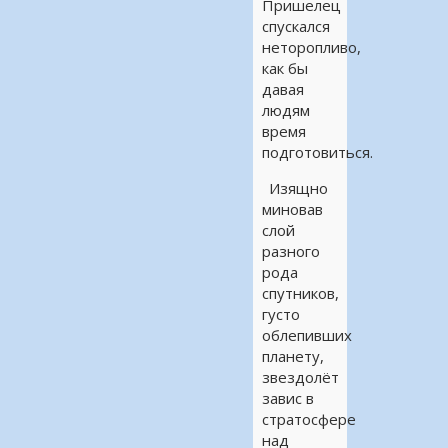
Пришелец
спускался
неторопливо,
как бы
давая
людям
время
подготовиться.
Изящно
миновав
слой
разного
рода
спутников,
густо
облепивших
планету,
звездолёт
завис в
стратосфере
над