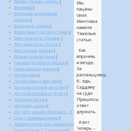
Венки, поэмы, циклы.
|
Мы
Верлибр
|
пацаны
Веселый правдивый
свои:
рассказ
|
Ментовка
Взрослые сказки
|
намела
Взрослым о детях (стихи)
|
Тяжёлые
Вне конкурса. Поэзия.
|
статьи.
Вне конкурса. Проза.
|
Как
Восточные формы
|
впрочем,
Время полной луны
|
и везде,
Гарики (четверостишья)
|
За
Гражданская лирика
|
распальцовку,
Детективы
|
б…ядь,
Детективы и мистика
|
Саддаму
Детская поэзия до 6 лет
|
на суде
Детская поэзия от 6 лет
|
Пришлось
Детские песни
|
ответ
Детские сказки
|
держать.
До чего дошел прогресс…
|
Дом с привидениями
|
А вот
Драматургия для камерного
теперь –
театра (для 2-7 актеров)
|