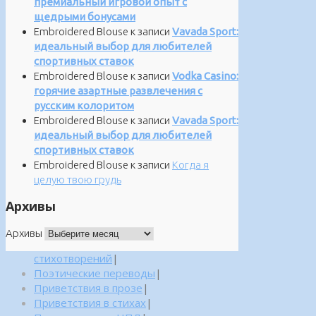
премиальный игровой опыт с
щедрыми бонусами
Embroidered Blouse
к записи
Vavada Sport:
идеальный выбор для любителей
спортивных ставок
Embroidered Blouse
к записи
Vodka Casino:
горячие азартные развлечения с
русским колоритом
Embroidered Blouse
к записи
Vavada Sport:
идеальный выбор для любителей
спортивных ставок
Embroidered Blouse
к записи
Когда я
целую твою грудь
Архивы
Архивы
стихотворений
|
Поэтические переводы
|
Приветствия в прозе
|
Приветствия в стихах
|