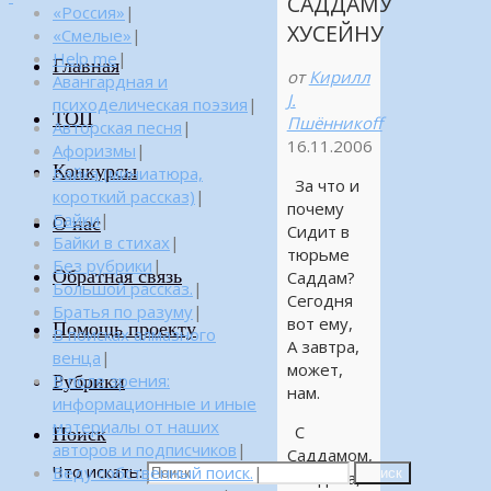
САДДАМУ
«Россия»
|
ХУСЕЙНУ
«Смелые»
|
Help me
|
Главная
от
Кирилл
Авангардная и
J.
психоделическая поэзия
|
ТОП
Пшённикоff
Авторская песня
|
16.11.2006
Афоризмы
|
Конкурсы
Байка (миниатюра,
За что и
короткий рассказ)
|
почему
Байки
|
О нас
Сидит в
Байки в стихах
|
тюрьме
Без рубрики
|
Обратная связь
Саддам?
Большой рассказ.
|
Сегодня
Братья по разуму
|
вот ему,
Помощь проекту
В поисках алмазного
А завтра,
венца
|
может,
Рубрики
В поле зрения:
нам.
информационные и иные
материалы от наших
С
Поиск
авторов и подписчиков
|
Саддамом,
Что искать:
Веду собственный поиск.
|
Поиск
все дела,