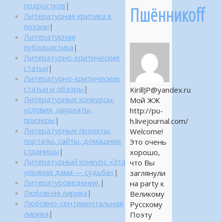
подростков
|
Пшённикоff
Литературная критика в
поэзии
|
Литературная
публицистика
|
Литературно-критические
статьи
|
Литературно-критические
статьи и обзоры
|
KirillJP@yandex.ru
Литературные конкурсы:
Мой ЖЖ
условия, лауреаты,
http://pu-
призеры
|
h.livejournal.com/
Литературные проекты:
Welcome!
порталы, сайты, домашние
Это очень
страницы
|
хорошо,
Литературный конкурс «Эта
что Вы
упрямая дама — судьба»
|
заглянули
Литературоведение.
|
на party к
Любовная лирика
|
Великому
Любовно-сентиментальная
Русскому
лирика
|
Поэту