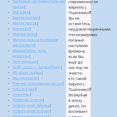
Любовно-сентиментальная
современности
проза
|
Кириллу J.
Магазин
|
Пшённикоff.
Малая поэзия
|
Вы не
Малая проза
|
останетесь
Манекен
|
неудовлетворёнными.
Миниатюры
|
Несоизмеримо
Миниатюры и подборки
поганые
афоризмов
|
наступили
Миниатюры, эссе,
времена,
новеллы
|
если Вы
Мне хорошо
|
ещё до
Мой сосед — волшебник
|
сих пор не
Мудрые сказки
|
знаете,
Мы молодые
|
кто такой
Научно-популярная проза
|
Кирилл J.
Наш взгляд
|
Пшённикоff.
Новеллы
|
Возмужав
Новеллы и эссе
|
в эпоху
Новогодняя лирика
|
диско, он
Новогодняя поэзия
|
воспевает
Новогодняя проза
|
в своих