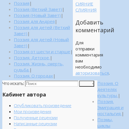
Поэзия
|
СИЯНИЕ
Поэзия (Ветхий Завет)
|
СЛИЯНИЯ
Поэзия (Новый Завет)
|
Поэзия для Андрея
|
Добавить
Поэзия для детей (Ветхий
комментарий
Завет)
|
Поэзия для детей (Новый
Для
Завет)
|
отправки
Поэзия от шести и старше
|
комментария
Поэзия. Детское.
|
вам
Поэзия. Жизнь, смерть,
необходимо
судьба.
|
авторизоваться
.
Поэзия. О городах
|
Поэзия. О
Что искать:
Поиск
деятелях
Кабинет автора
культуры.
|
Поэзия.
Опубликовать произведение
Эмиграция и
Мои произведения
ностальгия.
|
Полученные рецензии
Поэмы,
Написанные рецензии
циклы