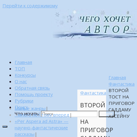
Перейти к содержимому
Главная
ТОП
Конкурсы
Главная
О нас
Фантастика
Обратная связь
ВТОРОЙ
Фантастика
Помощь проекту
ТОСТ НА
Рубрики
ПРИГОВОР
ВТОРОЙ
Поиск
Малые жанры
|
САДДАМУ
ТОСТ
Что искать:
…много лет тому вперед
|
Поиск
ХУСЕЙНУ
НА
«Per Aspera ad Astra» —
научно-фантастические
ПРИГОВОР
рассказы
|