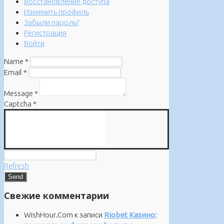
Восстановление доступа
Изменить профиль
Забыли пароль?
Регистрация
Войти
Name
*
Email
*
Message
*
Captcha
*
Refresh
Свежие комментарии
WishHour.Com
к записи
Riobet Казино: