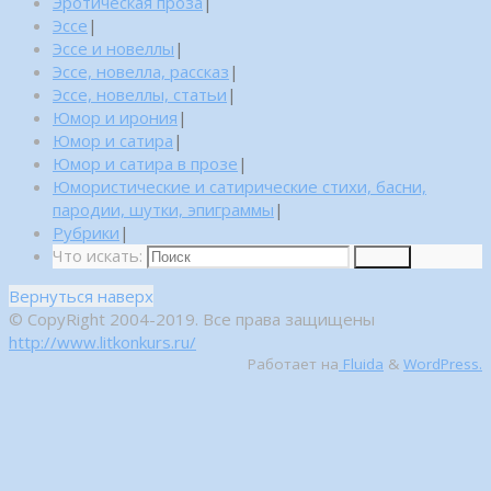
Эротическая проза
|
Эссе
|
Эссе и новеллы
|
Эссе, новелла, рассказ
|
Эссе, новеллы, статьи
|
Юмор и ирония
|
Юмор и сатира
|
Юмор и сатира в прозе
|
Юмористические и сатирические стихи, басни,
пародии, шутки, эпиграммы
|
Рубрики
|
Что искать:
Поиск
Вернуться наверх
© CopyRight 2004-2019. Все права защищены
http://www.litkonkurs.ru/
Работает на
Fluida
&
WordPress.