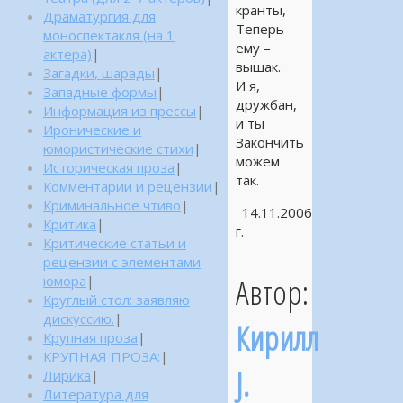
кранты,
Драматургия для
Теперь
моноспектакля (на 1
ему –
актера)
|
вышак.
Загадки, шарады
|
И я,
Западные формы
|
дружбан,
Информация из прессы
|
и ты
Иронические и
Закончить
юмористические стихи
|
можем
Историческая проза
|
так.
Комментарии и рецензии
|
Криминальное чтиво
|
14.11.2006
Критика
|
г.
Критические статьи и
рецензии с элементами
Автор:
юмора
|
Круглый стол: заявляю
дискуссию.
|
Кирилл
Крупная проза
|
КРУПНАЯ ПРОЗА:
|
J.
Лирика
|
Литература для