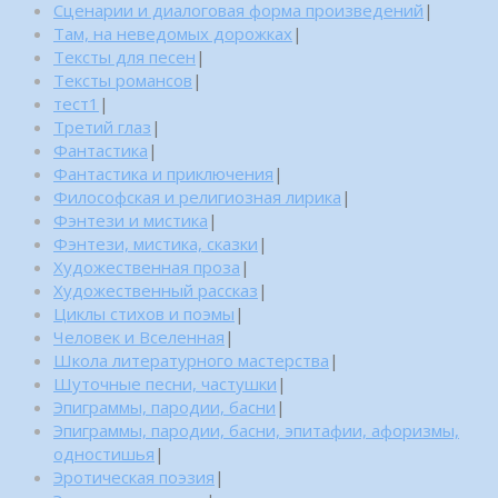
Сценарии и диалоговая форма произведений
|
Там, на неведомых дорожках
|
Тексты для песен
|
Тексты романсов
|
тест1
|
Третий глаз
|
Фантастика
|
Фантастика и приключения
|
Философская и религиозная лирика
|
Фэнтези и мистика
|
Фэнтези, мистика, сказки
|
Художественная проза
|
Художественный рассказ
|
Циклы стихов и поэмы
|
Человек и Вселенная
|
Школа литературного мастерства
|
Шуточные песни, частушки
|
Эпиграммы, пародии, басни
|
Эпиграммы, пародии, басни, эпитафии, афоризмы,
одностишья
|
Эротическая поэзия
|