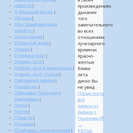
новости
|
произведениях
О большой прозе.
|
дыхание
Обзоры
|
того
Обустраиваем нашу
замечательного
планету.
|
во всех
Одностишия
|
отношениях
Открытый жанр
|
лучезарного
Очерки
|
времени.
Очерки и эссе.
|
Красно-
Очерки, эссе
|
жёлтые
Очерки, эссе и миниатюры
|
блики
Очерки, эссе, статьи
|
лета
Пейзажная лирика
|
диско Вы
Переводы.
|
не увид
ПЕрцовка. Пародии и
Посмотреть
Эпиграммы.
|
все
Песни
|
записи от
Песня
|
Кирилл J.
Повести
|
Пшённикоff
Подарки
|
→
Подборки стихотворений
|
РЕПКА