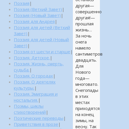
Поэзия
|
другая—
Поэзия (Ветхий Завет)
|
совершенно
Поэзия (Новый Завет)
|
другая!—
Поэзия для Андрея
|
прошлая
Поэзия для детей (Ветхий
жизнь…
Завет)
|
За ночь
Поэзия для детей (Новый
снега
Завет)
|
намело
Поэзия от шести и старше
|
сантиметров
Поэзия. Детское.
|
двадцать.
Поэзия. Жизнь, смерть,
Для
судьба.
|
Нового
Поэзия. О городах
|
года—
Поэзия. О деятелях
многовато.
культуры.
|
Снегопады
Поэзия. Эмиграция и
в этих
ностальгия.
|
местах
Поэмы, циклы
приходятся
стихотворений
|
на конец
Поэтические переводы
|
зимы, на
Приветствия в прозе
|
весну. Так