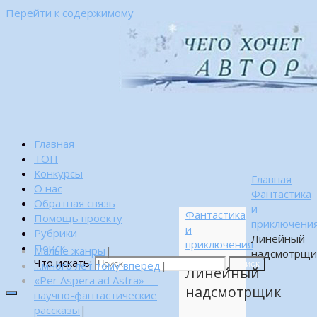
Перейти к содержимому
Главная
ТОП
Конкурсы
Главная
О нас
Фантастика
Обратная связь
и
Фантастика
Помощь проекту
приключени
и
Рубрики
Линейный
приключения
Поиск
Малые жанры
|
надсмотрщи
Что искать:
…много лет тому вперед
|
Поиск
Линейный
«Per Aspera ad Astra» —
надсмотрщик
научно-фантастические
рассказы
|