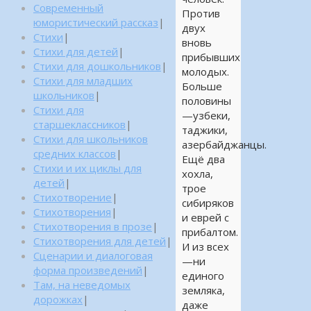
Современный
Против
юмористический рассказ
|
двух
Стихи
|
вновь
Стихи для детей
|
прибывших
Стихи для дошкольников
|
молодых.
Стихи для младших
Больше
школьников
|
половины
Стихи для
—узбеки,
старшеклассников
|
таджики,
Стихи для школьников
азербайджанцы.
средних классов
|
Ещё два
Стихи и их циклы для
хохла,
детей
|
трое
Стихотворение
|
сибиряков
Стихотворения
|
и еврей с
Стихотворения в прозе
|
прибалтом.
Стихотворения для детей
|
И из всех
Сценарии и диалоговая
—ни
форма произведений
|
единого
Там, на неведомых
земляка,
дорожках
|
даже