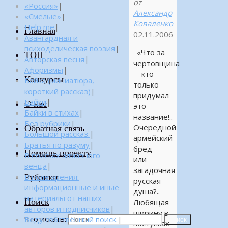
от
«Россия»
|
Александр
«Смелые»
|
Коваленко
Help me
|
Главная
02.11.2006
Авангардная и
психоделическая поэзия
|
«Что за
ТОП
Авторская песня
|
чертовщина
Афоризмы
|
—кто
Конкурсы
Байка (миниатюра,
только
короткий рассказ)
|
придумал
Байки
|
О нас
это
Байки в стихах
|
название!..
Без рубрики
|
Очередной
Обратная связь
Большой рассказ.
|
армейский
Братья по разуму
|
бред—
Помощь проекту
В поисках алмазного
или
венца
|
загадочная
Рубрики
В поле зрения:
русская
информационные и иные
душа?..
материалы от наших
Поиск
Любящая
авторов и подписчиков
|
ширину в
Что искать:
Веду собственный поиск.
|
Поиск
поступках