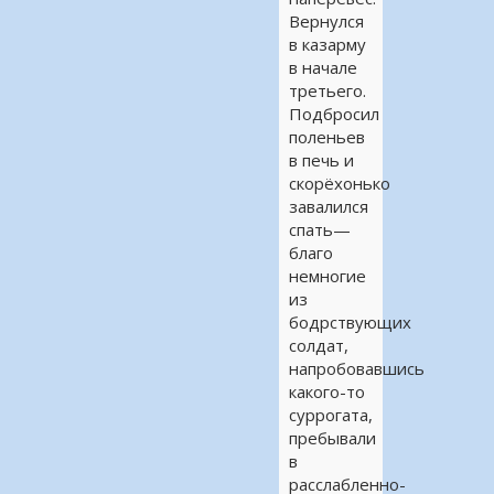
Вернулся
в казарму
в начале
третьего.
Подбросил
поленьев
в печь и
скорёхонько
завалился
спать—
благо
немногие
из
бодрствующих
солдат,
напробовавшись
какого-то
суррогата,
пребывали
в
расслабленно-