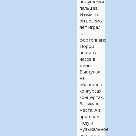
подушечки
пальцев.
И ими-то
он восемь
лет играл
на
фортепиано!
Порой—
по пять
часов в
день.
Выступал
на
областных
конкурсах,
концертах.
Занимал
места. А в
прошлом
году в
музыкальное
училище