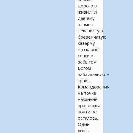
дорого в
жизни. И
дав ему
взамен
неказистую
бревенчатую
казарму
на склоне
сопки в
забытом
Богом
забайкальском
краю…
Командования
на точке
накануне
праздника
почти не
осталось.
Один
лишь