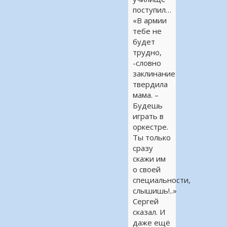
поступил…
«В армии
тебе не
будет
трудно,
-словно
заклинание
твердила
мама. –
Будешь
играть в
оркестре.
Ты только
сразу
скажи им
о своей
специальности,
слышишь!..»
Сергей
сказал. И
даже ещё