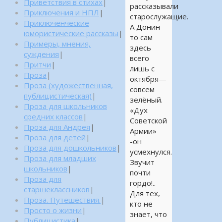
Приветствия в стихах
|
рассказывали
Приключения и НПЛ
|
старослужащие.
Приключенческие
А Донин-
юмористические рассказы
|
то сам
Примеры, мнения,
здесь
суждения
|
всего
Притчи
|
лишь с
Проза
|
октября—
Проза (художественная,
совсем
публицистическая)
|
зелёный.
Проза для школьников
«Дух
средних классов
|
Советской
Проза для Андрея
|
Армии»
Проза для детей
|
-он
Проза для дошкольников
|
усмехнулся.
Проза для младших
Звучит
школьников
|
почти
Проза для
гордо!..
старшеклассников
|
Для тех,
Проза. Путешествия.
|
кто не
Просто о жизни
|
знает, что
Публицистика
|