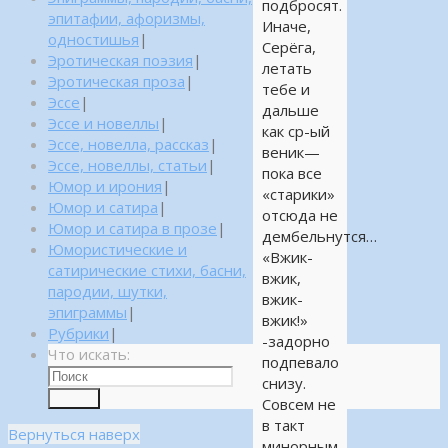
подбросят.
эпитафии, афоризмы,
Иначе,
одностишья
|
Серёга,
Эротическая поэзия
|
летать
Эротическая проза
|
тебе и
Эссе
|
дальше
Эссе и новеллы
|
как ср-ый
Эссе, новелла, рассказ
|
веник—
Эссе, новеллы, статьи
|
пока все
Юмор и ирония
|
«старики»
Юмор и сатира
|
отсюда не
Юмор и сатира в прозе
|
дембельнутся…
Юмористические и
«Вжик-
сатирические стихи, басни,
вжик,
пародии, шутки,
вжик-
эпиграммы
|
вжик!»
Рубрики
|
-задорно
Что искать:
подпевало
снизу.
Поиск
Совсем не
в такт
Вернуться наверх
минорным