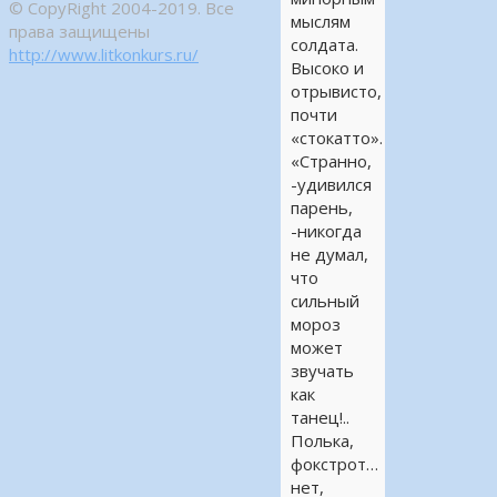
© CopyRight 2004-2019. Все
мыслям
права защищены
солдата.
http://www.litkonkurs.ru/
Высоко и
отрывисто,
почти
«стокатто».
«Странно,
-удивился
парень,
-никогда
не думал,
что
сильный
мороз
может
звучать
как
танец!..
Полька,
фокстрот…
нет,