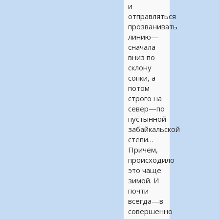
и
отправляться
прозванивать
линию—
сначала
вниз по
склону
сопки, а
потом
строго на
север—по
пустынной
забайкальской
степи…
Причём,
происходило
это чаще
зимой. И
почти
всегда—в
совершенно