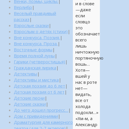
Венки, поэмы, циклы.
|
и в слове
Верлибр
|
—даже
Веселый правдивый
если
рассказ
|
словцо
Взрослые сказки
|
это
Взрослым о детях (стихи)
|
обозначает
Вне конкурса. Поэзия.
|
всего
Вне конкурса. Проза.
|
лишь
Восточные формы
|
ничтожную
Время полной луны
|
портяночную
Гарики (четверостишья)
|
вошь…
Гражданская лирика
|
Хотя—
Детективы
|
вшей у
Детективы и мистика
|
нас в роте
Детская поэзия до 6 лет
|
нет—
Детская поэзия от 6 лет
|
видать,
Детские песни
|
все от
Детские сказки
|
холода
До чего дошел прогресс…
|
подохли…»
Дом с привидениями
|
«Хм-м, а
Драматургия для камерного
Александр
театра (для 2-7 актеров)
|