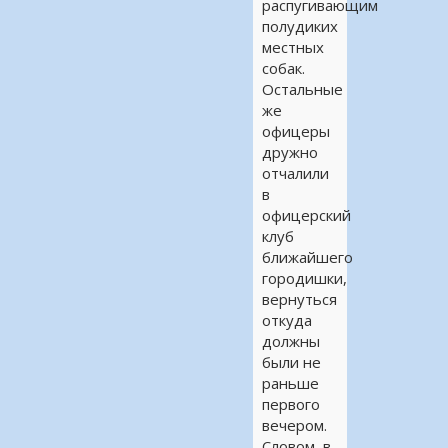
распугивающим
полудиких
местных
собак.
Остальные
же
офицеры
дружно
отчалили
в
офицерский
клуб
ближайшего
городишки,
вернуться
откуда
должны
были не
раньше
первого
вечером.
Словом, в