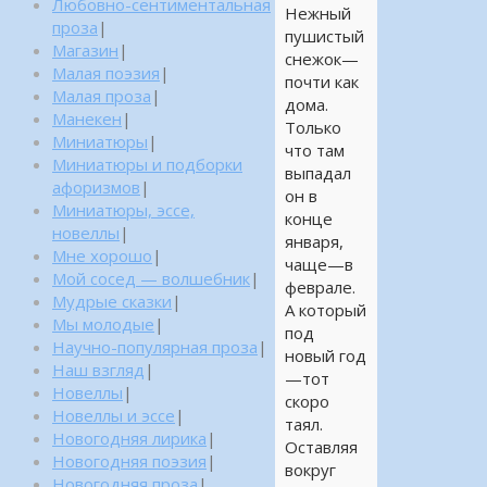
Любовно-сентиментальная
Нежный
проза
|
пушистый
Магазин
|
снежок—
Малая поэзия
|
почти как
Малая проза
|
дома.
Манекен
|
Только
Миниатюры
|
что там
Миниатюры и подборки
выпадал
афоризмов
|
он в
Миниатюры, эссе,
конце
новеллы
|
января,
Мне хорошо
|
чаще—в
Мой сосед — волшебник
|
феврале.
Мудрые сказки
|
А который
Мы молодые
|
под
Научно-популярная проза
|
новый год
Наш взгляд
|
—тот
Новеллы
|
скоро
Новеллы и эссе
|
таял.
Новогодняя лирика
|
Оставляя
Новогодняя поэзия
|
вокруг
Новогодняя проза
|