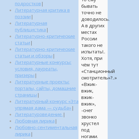
подростков
|
бывать
Литературная критика в
точно не
поэзии
|
доводилось.
Литературная
А в других
публицистика
|
местах
Литературно-критические
России
статьи
|
такого не
Литературно-критические
испытать!..
статьи и обзоры
|
Хотя, при
Литературные конкурсы:
чём тут
условия, лауреаты,
«Станционный
призеры
|
смотритель»?..»
Литературные проекты:
«Вжик-
порталы, сайты, домашние
вжик,
страницы
|
вжик-
Литературный конкурс «Эта
вжик»,
упрямая дама — судьба»
|
-снег
Литературоведение.
|
звонко
Любовная лирика
|
хрустел
Любовно-сентиментальная
под
лирика
|
ногами.