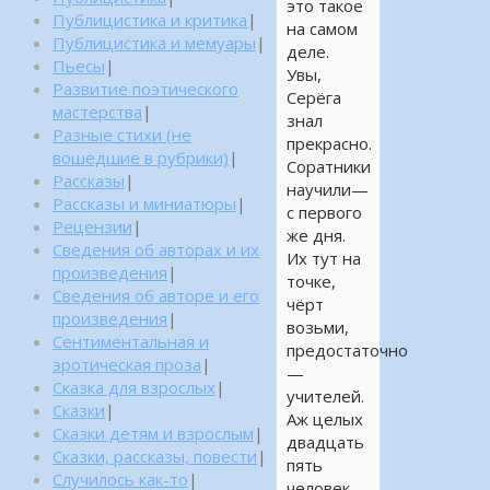
это такое
Публицистика и критика
|
на самом
Публицистика и мемуары
|
деле.
Пьесы
|
Увы,
Развитие поэтического
Серёга
мастерства
|
знал
Разные стихи (не
прекрасно.
вошедшие в рубрики)
|
Соратники
Рассказы
|
научили—
Рассказы и миниатюры
|
с первого
Рецензии
|
же дня.
Сведения об авторах и их
Их тут на
произведения
|
точке,
Сведения об авторе и его
чёрт
произведения
|
возьми,
Сентиментальная и
предостаточно
эротическая проза
|
—
Сказка для взрослых
|
учителей.
Сказки
|
Аж целых
Сказки детям и взрослым
|
двадцать
Сказки, рассказы, повести
|
пять
Случилось как-то
|
человек.