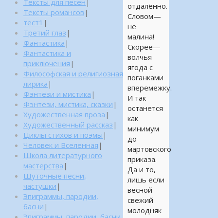
Тексты для песен
|
отдалённо.
Тексты романсов
|
Словом—
тест1
|
не
Третий глаз
|
малина!
Фантастика
|
Скорее—
Фантастика и
волчья
приключения
|
ягода с
Философская и религиозная
поганками
лирика
|
вперемежку.
Фэнтези и мистика
|
И так
Фэнтези, мистика, сказки
|
останется
Художественная проза
|
как
Художественный рассказ
|
минимум
Циклы стихов и поэмы
|
до
Человек и Вселенная
|
мартовского
Школа литературного
приказа.
мастерства
|
Да и то,
Шуточные песни,
лишь если
частушки
|
весной
Эпиграммы, пародии,
свежий
басни
|
молодняк
Эпиграммы, пародии, басни,