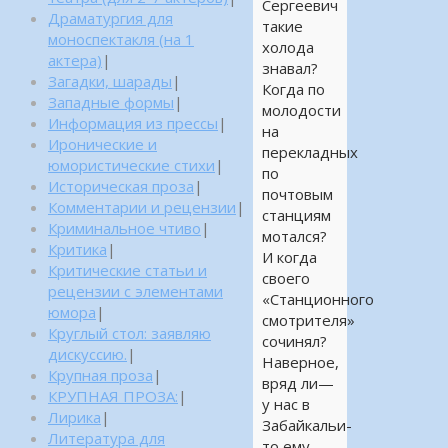
Сергеевич
Драматургия для
такие
моноспектакля (на 1
холода
актера)
|
знавал?
Загадки, шарады
|
Когда по
Западные формы
|
молодости
Информация из прессы
|
на
Иронические и
перекладных
юмористические стихи
|
по
Историческая проза
|
почтовым
Комментарии и рецензии
|
станциям
Криминальное чтиво
|
мотался?
Критика
|
И когда
Критические статьи и
своего
рецензии с элементами
«Станционного
юмора
|
смотрителя»
Круглый стол: заявляю
сочинял?
дискуссию.
|
Наверное,
Крупная проза
|
вряд ли—
КРУПНАЯ ПРОЗА:
|
у нас в
Лирика
|
Забайкальи-
Литература для
то ему