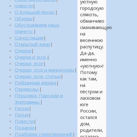
уютную
новости
|
городскую
О большой прозе.
|
слякоть,
Обзоры
|
обманчиво
Обустраиваем нашу
смахивающую
планету.
|
на
Одностишия
|
весеннюю
Открытый жанр
|
распутицу.
Очерки
|
Да-да,
Очерки и эссе.
|
именно
Очерки, эссе
|
«уютную»!
Очерки, эссе и миниатюры
|
Потому
Очерки, эссе, статьи
|
как там,
Пейзажная лирика
|
на
Переводы.
|
пёстром и
ПЕрцовка. Пародии и
ласковом
Эпиграммы.
|
юге
Песни
|
России,
Песня
|
остался
Повести
|
дом,
Подарки
|
родители,
Подборки стихотворений
|
осталась