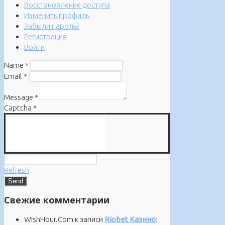
Восстановление доступа
Изменить профиль
Забыли пароль?
Регистрация
Войти
Name
*
Email
*
Message
*
Captcha
*
Refresh
Свежие комментарии
WishHour.Com
к записи
Riobet Казино: