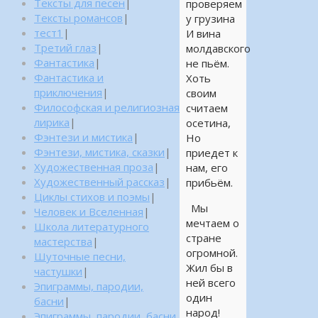
Тексты для песен
|
проверяем
Тексты романсов
|
у грузина
тест1
|
И вина
Третий глаз
|
молдавского
Фантастика
|
не пьём.
Фантастика и
Хоть
приключения
|
своим
Философская и религиозная
считаем
лирика
|
осетина,
Фэнтези и мистика
|
Но
Фэнтези, мистика, сказки
|
приедет к
Художественная проза
|
нам, его
Художественный рассказ
|
прибьём.
Циклы стихов и поэмы
|
Мы
Человек и Вселенная
|
мечтаем о
Школа литературного
стране
мастерства
|
огромной.
Шуточные песни,
Жил бы в
частушки
|
ней всего
Эпиграммы, пародии,
один
басни
|
народ!
Эпиграммы, пародии, басни,