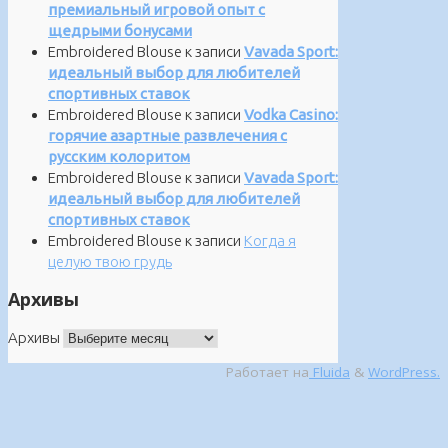
премиальный игровой опыт с
щедрыми бонусами
Embroidered Blouse
к записи
Vavada Sport:
идеальный выбор для любителей
спортивных ставок
Embroidered Blouse
к записи
Vodka Casino:
горячие азартные развлечения с
русским колоритом
Embroidered Blouse
к записи
Vavada Sport:
идеальный выбор для любителей
спортивных ставок
Embroidered Blouse
к записи
Когда я
целую твою грудь
Архивы
Архивы
Работает на
Fluida
&
WordPress.