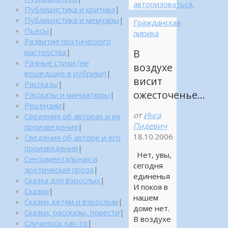
авторизоваться
.
Публицистика и критика
|
Публицистика и мемуары
|
Гражданская
Пьесы
|
лирика
Развитие поэтического
мастерства
|
В
Разные стихи (не
воздухе
вошедшие в рубрики)
|
висит
Рассказы
|
ожесточенье…
Рассказы и миниатюры
|
Рецензии
|
от
Инга
Сведения об авторах и их
Пидевич
произведения
|
18.10.2006
Сведения об авторе и его
произведения
|
Нет, увы,
Сентиментальная и
сегодня
эротическая проза
|
единенья
Сказка для взрослых
|
И покоя в
Сказки
|
нашем
Сказки детям и взрослым
|
доме нет.
Сказки, рассказы, повести
|
В воздухе
Случилось как-то
|