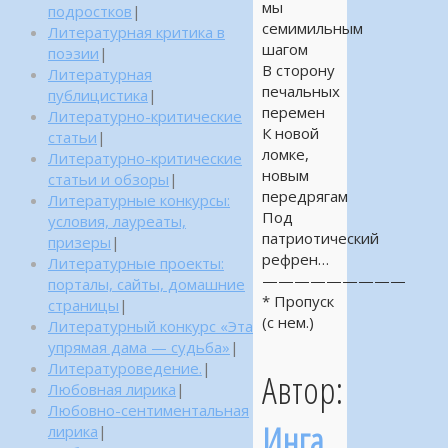
мы
подростков
|
семимильным
Литературная критика в
шагом
поэзии
|
В сторону
Литературная
печальных
публицистика
|
перемен
Литературно-критические
К новой
статьи
|
ломке,
Литературно-критические
новым
статьи и обзоры
|
передрягам
Литературные конкурсы:
Под
условия, лауреаты,
патриотический
призеры
|
рефрен…
Литературные проекты:
—————————
порталы, сайты, домашние
* Пропуск
страницы
|
(с нем.)
Литературный конкурс «Эта
упрямая дама — судьба»
|
Литературоведение.
|
Автор:
Любовная лирика
|
Любовно-сентиментальная
Инга
лирика
|