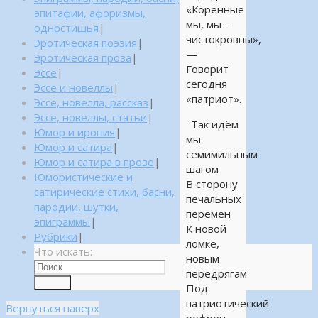
«Коренные
эпитафии, афоризмы,
мы, мы –
одностишья
|
чистокровны»,
Эротическая поэзия
|
—
Эротическая проза
|
Говорит
Эссе
|
сегодня
Эссе и новеллы
|
«патриот».
Эссе, новелла, рассказ
|
Эссе, новеллы, статьи
|
Так идём
Юмор и ирония
|
мы
Юмор и сатира
|
семимильным
Юмор и сатира в прозе
|
шагом
Юмористические и
В сторону
сатирические стихи, басни,
печальных
пародии, шутки,
перемен
эпиграммы
|
К новой
Рубрики
|
ломке,
Что искать:
новым
передрягам
Поиск
Под
патриотический
Вернуться наверх