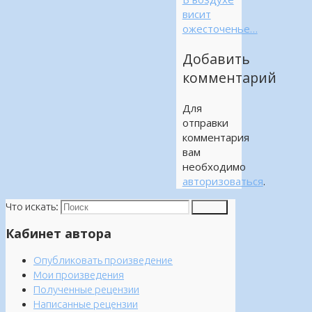
висит
ожесточенье…
Добавить
комментарий
Для
отправки
комментария
вам
необходимо
авторизоваться
.
Что искать:
Поиск
Кабинет автора
Опубликовать произведение
Мои произведения
Полученные рецензии
Написанные рецензии