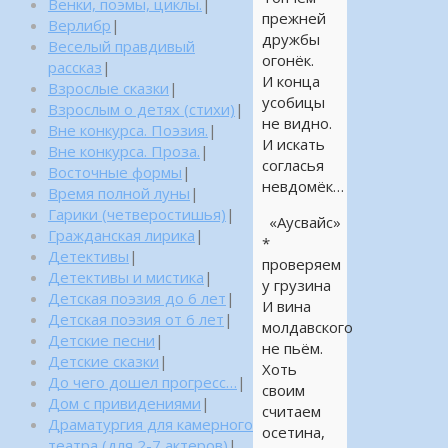
Венки, поэмы, циклы.
|
прежней
Верлибр
|
дружбы
Веселый правдивый
огонёк.
рассказ
|
И конца
Взрослые сказки
|
усобицы
Взрослым о детях (стихи)
|
не видно.
Вне конкурса. Поэзия.
|
И искать
Вне конкурса. Проза.
|
согласья
Восточные формы
|
невдомёк…
Время полной луны
|
Гарики (четверостишья)
|
«Аусвайс»
Гражданская лирика
|
*
Детективы
|
проверяем
Детективы и мистика
|
у грузина
Детская поэзия до 6 лет
|
И вина
Детская поэзия от 6 лет
|
молдавского
Детские песни
|
не пьём.
Детские сказки
|
Хоть
До чего дошел прогресс…
|
своим
Дом с привидениями
|
считаем
Драматургия для камерного
осетина,
театра (для 2-7 актеров)
|