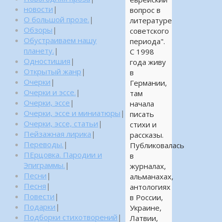
новости
|
вопрос в
О большой прозе.
|
литературе
Обзоры
|
советского
Обустраиваем нашу
периода".
планету.
|
С 1998
Одностишия
|
года живу
Открытый жанр
|
в
Очерки
|
Германии,
Очерки и эссе.
|
там
Очерки, эссе
|
начала
Очерки, эссе и миниатюры
|
писать
Очерки, эссе, статьи
|
стихи и
Пейзажная лирика
|
рассказы.
Переводы.
|
Публиковалась
ПЕрцовка. Пародии и
в
Эпиграммы.
|
журналах,
Песни
|
альманахах,
Песня
|
антологиях
Повести
|
в России,
Подарки
|
Украине,
Подборки стихотворений
|
Латвии,