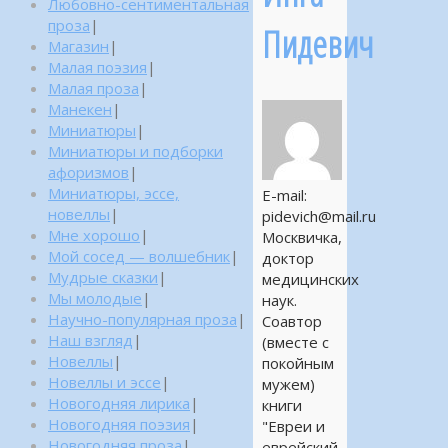
Любовно-сентиментальная
проза
|
Пидевич
Магазин
|
Малая поэзия
|
Малая проза
|
Манекен
|
Миниатюры
|
Миниатюры и подборки
афоризмов
|
Миниатюры, эссе,
E-mail:
новеллы
|
pidevich@mail.ru
Мне хорошо
|
Москвичка,
Мой сосед — волшебник
|
доктор
Мудрые сказки
|
медицинских
Мы молодые
|
наук.
Научно-популярная проза
|
Соавтор
Наш взгляд
|
(вместе с
Новеллы
|
покойным
Новеллы и эссе
|
мужем)
Новогодняя лирика
|
книги
Новогодняя поэзия
|
"Евреи и
Новогодняя проза
|
еврейский