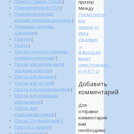
Приветствия в стихах
|
призёр
Приключения и НПЛ
|
Между
Приключенческие
Посмотреть
юмористические рассказы
|
все
Примеры, мнения,
записи от
суждения
|
Инга
Притчи
|
Пидевич
Проза
|
→
Проза (художественная,
В воздухе
публицистическая)
|
висит
Проза для школьников
ожесточенье…
средних классов
|
Н И К Т О
Проза для Андрея
|
Проза для детей
|
Добавить
Проза для дошкольников
|
комментарий
Проза для младших
школьников
|
Для
Проза для
отправки
старшеклассников
|
комментария
Проза. Путешествия.
|
вам
Просто о жизни
|
необходимо
Публицистика
|