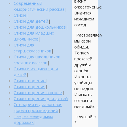
висит
Современный
ожесточенье.
юмористический рассказ
|
Видится
Стихи
|
исчадием
Стихи для детей
|
сосед.
Стихи для дошкольников
|
Стихи для младших
Растравляем
школьников
|
мы свои
Стихи для
обиды,
старшеклассников
|
Топчем
Стихи для школьников
прежней
средних классов
|
дружбы
Стихи и их циклы для
огонёк.
детей
|
И конца
Стихотворение
|
усобицы
Стихотворения
|
не видно.
Стихотворения в прозе
|
И искать
Стихотворения для детей
|
согласья
Сценарии и диалоговая
невдомёк…
форма произведений
|
Там, на неведомых
«Аусвайс»
дорожках
|
*