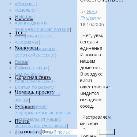
«Россия»
|
«Смелые»
|
от
Инга
Help me
|
Пидевич
Главная
Авангардная и
18.10.2006
психоделическая поэзия
|
ТОП
Нет, увы,
Авторская песня
|
сегодня
Афоризмы
|
Конкурсы
единенья
Байка (миниатюра,
И покоя в
короткий рассказ)
|
нашем
Байки
|
О нас
доме нет.
Байки в стихах
|
В воздухе
Без рубрики
|
Обратная связь
висит
Большой рассказ.
|
ожесточенье.
Братья по разуму
|
Помощь проекту
Видится
В поисках алмазного
исчадием
венца
|
сосед.
Рубрики
В поле зрения:
информационные и иные
Растравляем
материалы от наших
Поиск
мы свои
авторов и подписчиков
|
обиды,
Что искать:
Веду собственный поиск.
|
Поиск
Топчем