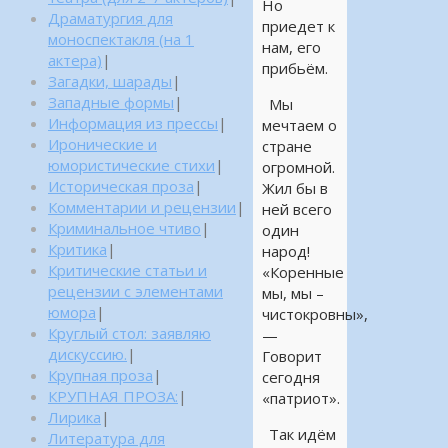
Но
Драматургия для
приедет к
моноспектакля (на 1
нам, его
актера)
|
прибьём.
Загадки, шарады
|
Западные формы
|
Мы
Информация из прессы
|
мечтаем о
Иронические и
стране
юмористические стихи
|
огромной.
Историческая проза
|
Жил бы в
Комментарии и рецензии
|
ней всего
Криминальное чтиво
|
один
Критика
|
народ!
Критические статьи и
«Коренные
рецензии с элементами
мы, мы –
юмора
|
чистокровны»,
Круглый стол: заявляю
—
дискуссию.
|
Говорит
Крупная проза
|
сегодня
КРУПНАЯ ПРОЗА:
|
«патриот».
Лирика
|
Так идём
Литература для