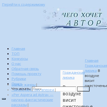
Перейти к содержимому
Главная
ТОП
Конкурсы
Главная
О нас
Гражданска
Обратная связь
лирика
В
Гражданская
Помощь проекту
воздухе
лирика
Рубрики
висит
Поиск
Малые жанры
|
ожесточень
В
Что искать:
…много лет тому вперед
|
Поиск
воздухе
«Per Aspera ad Astra» —
висит
научно-фантастические
рассказы
|
ожесточенье…