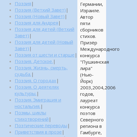
Поэзия
|
Германии,
Поэзия (Ветхий Завет)
|
Израиле.
Поэзия (Новый Завет)
|
Автор
Поэзия для Андрея
|
пяти
Поэзия для детей (Ветхий
сборников
Завет)
|
стихов.
Поэзия для детей (Новый
Призёр
Завет)
|
Международного
Поэзия от шести и старше
|
конкурса
Поэзия. Детское.
|
"Пушкинская
Поэзия. Жизнь, смерть,
лира"
судьба.
|
(Нью-
Поэзия. О городах
|
Йорк)
Поэзия. О деятелях
2003,2004,2006
культуры.
|
годов,
Поэзия. Эмиграция и
лауреат
ностальгия.
|
конкурса
Поэмы, циклы
поэтов
стихотворений
|
Северного
Поэтические переводы
|
региона в
Приветствия в прозе
|
Гамбурге,