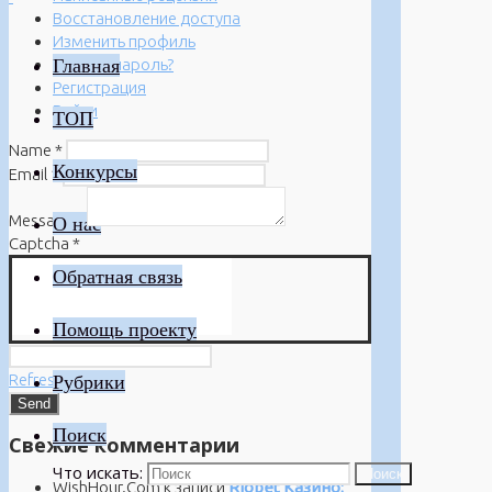
Восстановление доступа
Изменить профиль
Главная
Забыли пароль?
Регистрация
Войти
ТОП
Name
*
Конкурсы
Email
*
Message
*
О нас
Captcha
*
Обратная связь
Помощь проекту
Refresh
Рубрики
Поиск
Свежие комментарии
Что искать:
Поиск
WishHour.Com
к записи
Riobet Казино: