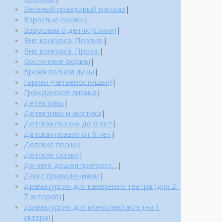
Веселый правдивый рассказ
|
Взрослые сказки
|
Взрослым о детях (стихи)
|
Вне конкурса. Поэзия.
|
Вне конкурса. Проза.
|
Восточные формы
|
Время полной луны
|
Гарики (четверостишья)
|
Гражданская лирика
|
Детективы
|
Детективы и мистика
|
Детская поэзия до 6 лет
|
Детская поэзия от 6 лет
|
Детские песни
|
Детские сказки
|
До чего дошел прогресс…
|
Дом с привидениями
|
Драматургия для камерного театра (для 2-
7 актеров)
|
Драматургия для моноспектакля (на 1
актера)
|