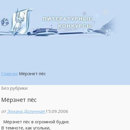
Главная
Мёрзнет пёс
Без рубрики
Мёрзнет пёс
от
Элиана Долинная
15.09.2006
Мёрзнет пёс в огромной будке.
В темноте, как угольки,