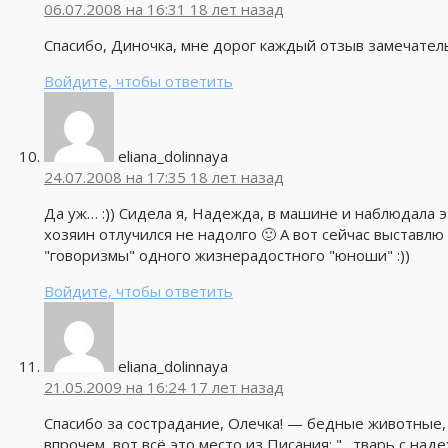
06.07.2008 на 16:31
18 лет назад
Спасибо, Диночка, мне дорог каждый отзыв замечател
Войдите, чтобы ответить
eliana_dolinnaya
24.07.2008 на 17:35
18 лет назад
Да уж… :)) Сидела я, Надежда, в машине и наблюдала э
хозяин отлучился не надолго 🙂 А вот сейчас выставл
"говоризмы" одного жизнерадостного "юноши" :))
Войдите, чтобы ответить
eliana_dolinnaya
21.05.2009 на 16:24
17 лет назад
Спасибо за сострадание, Олечка! — бедные животные, 
впрочем, вот всё это место из Писания: "…тварь с н