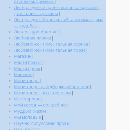
лауреаты, призеры
|
Литературные проекты: порталы, сайты,
домашние страницы
|
Литературный конкурс «Эта упрямая дама
— судьба»
|
Литературоведение.
|
Любовная лирика
|
Любовно-сентиментальная лирика
|
Любовно-сентиментальная проза
|
Магазин
|
Малая поэзия
|
Малая проза
|
Манекен
|
Миниатюры
|
Миниатюры и подборки афоризмов
|
Миниатюры, эссе, новеллы
|
Мне хорошо
|
Мой сосед — волшебник
|
Мудрые сказки
|
Мы молодые
|
Научно-популярная проза
|
Наш взгляд
|