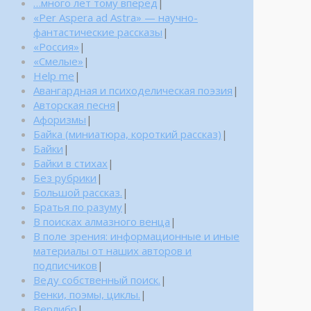
…много лет тому вперед
|
«Per Aspera ad Astra» — научно-
фантастические рассказы
|
«Россия»
|
«Смелые»
|
Help me
|
Авангардная и психоделическая поэзия
|
Авторская песня
|
Афоризмы
|
Байка (миниатюра, короткий рассказ)
|
Байки
|
Байки в стихах
|
Без рубрики
|
Большой рассказ.
|
Братья по разуму
|
В поисках алмазного венца
|
В поле зрения: информационные и иные
материалы от наших авторов и
подписчиков
|
Веду собственный поиск.
|
Венки, поэмы, циклы.
|
Верлибр
|