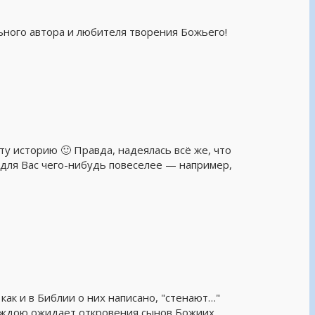
ьного автора и любителя творения Божьего!
ту историю 🙂 Правда, надеялась всё же, что
ю для Вас чего-нибудь повеселее — например,
как и в Библии о них написано, "стенают…"
адеждою ожидает откровения сынов Божиих,