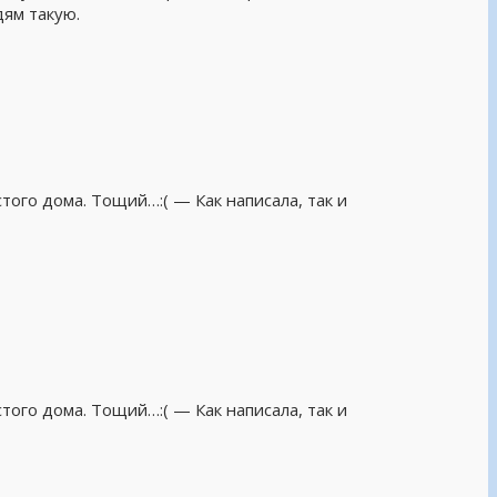
дям такую.
стого дома. Тощий…:( — Как написала, так и
стого дома. Тощий…:( — Как написала, так и