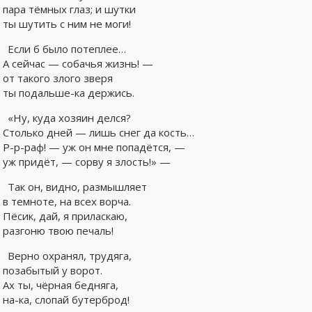
пара тёмных глаз; и шутки
ты шутить с ним не моги!
Если б было потеплее…
А сейчас — собачья жизнь! —
от такого злого зверя
ты подальше-ка держись.
«Ну, куда хозяин делся?
Столько дней — лишь снег да кость…
Р-р-раф! — уж он мне попадётся, —
уж придёт, — сорву я злость!» —
Так он, видно, размышляет
в темноте, на всех ворча.
Пёсик, дай, я приласкаю,
разгоню твою печаль!
Верно охранял, трудяга,
позабытый у ворот.
Ах ты, чёрная бедняга,
на-ка, слопай бутерброд!