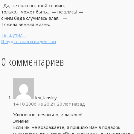
Да, не прав он, твой хозяин,
только… может быть… — не злись! —
с ним беда случилась злая… —
Тяжела земная жизнь.
Ты шутил…
Я будто спал и видел сон
0 комментариев
lev_lanskiy
14.10.2006 на 20:21
20 лет назад
Жизненно, печально, и ласково!
Элиана!
Если Вы не возражаете, я пришлю Вам в подарок
свою книжечку стихов «Речь появилась для прекрасног