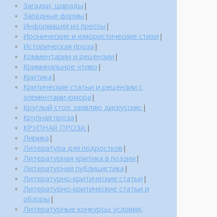
Загадки, шарады
|
Западные формы
|
Информация из прессы
|
Иронические и юмористические стихи
|
Историческая проза
|
Комментарии и рецензии
|
Криминальное чтиво
|
Критика
|
Критические статьи и рецензии с
элементами юмора
|
Круглый стол: заявляю дискуссию.
|
Крупная проза
|
КРУПНАЯ ПРОЗА:
|
Лирика
|
Литература для подростков
|
Литературная критика в поэзии
|
Литературная публицистика
|
Литературно-критические статьи
|
Литературно-критические статьи и
обзоры
|
Литературные конкурсы: условия,