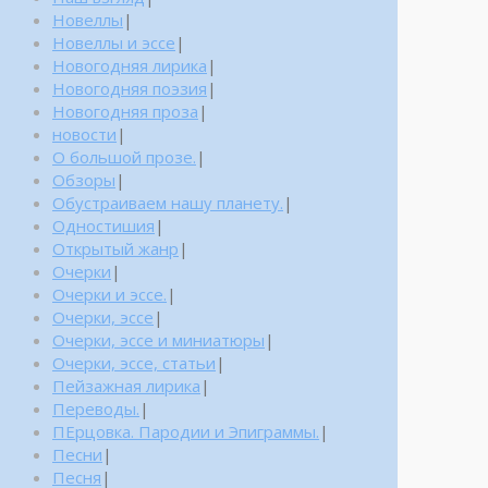
Новеллы
|
Новеллы и эссе
|
Новогодняя лирика
|
Новогодняя поэзия
|
Новогодняя проза
|
новости
|
О большой прозе.
|
Обзоры
|
Обустраиваем нашу планету.
|
Одностишия
|
Открытый жанр
|
Очерки
|
Очерки и эссе.
|
Очерки, эссе
|
Очерки, эссе и миниатюры
|
Очерки, эссе, статьи
|
Пейзажная лирика
|
Переводы.
|
ПЕрцовка. Пародии и Эпиграммы.
|
Песни
|
Песня
|