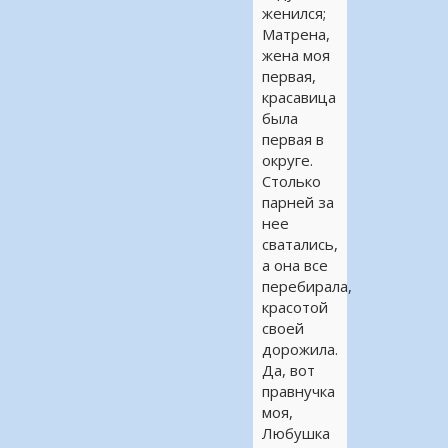
женился;
Матрена,
жена моя
первая,
красавица
была
первая в
округе.
Столько
парней за
нее
сватались,
а она все
перебирала,
красотой
своей
дорожила.
Да, вот
правнучка
моя,
Любушка