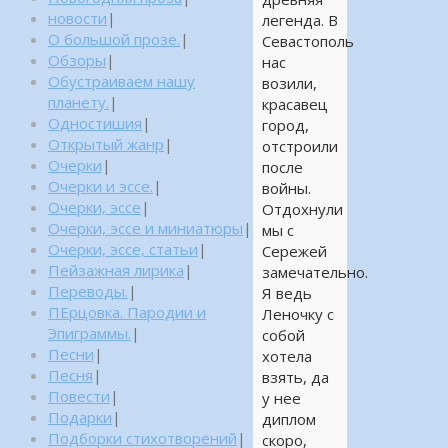
новости
|
легенда. В
О большой прозе.
|
Севастополь
Обзоры
|
нас
Обустраиваем нашу
возили,
планету.
|
красавец
Одностишия
|
город,
Открытый жанр
|
отстроили
Очерки
|
после
Очерки и эссе.
|
войны.
Очерки, эссе
|
Отдохнули
Очерки, эссе и миниатюры
|
мы с
Очерки, эссе, статьи
|
Сережей
Пейзажная лирика
|
замечательно.
Переводы.
|
Я ведь
ПЕрцовка. Пародии и
Леночку с
Эпиграммы.
|
собой
Песни
|
хотела
Песня
|
взять, да
Повести
|
у нее
Подарки
|
диплом
Подборки стихотворений
|
скоро,