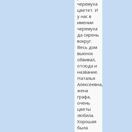
черемуха
цветет. И
у нас в
имении
черемуха
да сирень
вокруг.
Весь дом
вьюнок
обвивал,
отсюда и
название.
Наталья
Алексеевна,
жена
графа,
очень
цветы
любила.
Хорошая
была