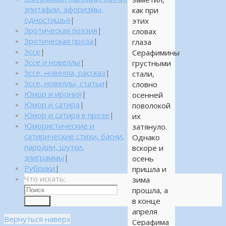
эпитафии, афоризмы,
как при
одностишья
|
этих
Эротическая поэзия
|
словах
Эротическая проза
|
глаза
Эссе
|
Серафимины
Эссе и новеллы
|
грустными
Эссе, новелла, рассказ
|
стали,
Эссе, новеллы, статьи
|
словно
Юмор и ирония
|
осенней
Юмор и сатира
|
поволокой
Юмор и сатира в прозе
|
их
Юмористические и
затянуло.
сатирические стихи, басни,
Однако
пародии, шутки,
вскоре и
эпиграммы
|
осень
Рубрики
|
пришла и
Что искать:
зима
прошла, а
в конце
Поиск
апреля
Вернуться наверх
Серафима