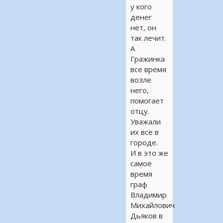
у кого
денег
нет, он
так лечит.
А
Гражинка
все время
возле
него,
помогает
отцу.
Уважали
их все в
городе.
И в это же
самое
время
граф
Владимир
Михайлович
Дьяков в