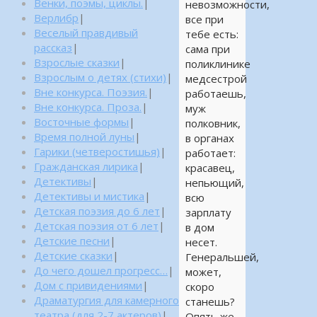
Венки, поэмы, циклы.
|
невозможности,
Верлибр
|
все при
Веселый правдивый
тебе есть:
рассказ
|
сама при
Взрослые сказки
|
поликлинике
Взрослым о детях (стихи)
|
медсестрой
Вне конкурса. Поэзия.
|
работаешь,
Вне конкурса. Проза.
|
муж
Восточные формы
|
полковник,
Время полной луны
|
в органах
Гарики (четверостишья)
|
работает:
Гражданская лирика
|
красавец,
Детективы
|
непьющий,
Детективы и мистика
|
всю
Детская поэзия до 6 лет
|
зарплату
Детская поэзия от 6 лет
|
в дом
Детские песни
|
несет.
Детские сказки
|
Генеральшей,
До чего дошел прогресс…
|
может,
Дом с привидениями
|
скоро
Драматургия для камерного
станешь?
театра (для 2-7 актеров)
|
Опять же