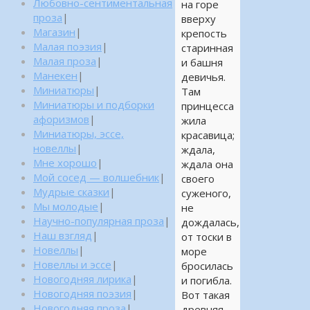
Любовно-сентиментальная
на горе
проза
|
вверху
Магазин
|
крепость
Малая поэзия
|
старинная
Малая проза
|
и башня
Манекен
|
девичья.
Миниатюры
|
Там
Миниатюры и подборки
принцесса
афоризмов
|
жила
Миниатюры, эссе,
красавица;
новеллы
|
ждала,
Мне хорошо
|
ждала она
Мой сосед — волшебник
|
своего
Мудрые сказки
|
суженого,
Мы молодые
|
не
Научно-популярная проза
|
дождалась,
Наш взгляд
|
от тоски в
Новеллы
|
море
Новеллы и эссе
|
бросилась
Новогодняя лирика
|
и погибла.
Новогодняя поэзия
|
Вот такая
Новогодняя проза
|
древняя