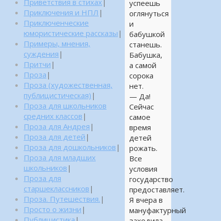
Приветствия в стихах
|
успеешь
Приключения и НПЛ
|
оглянуться
Приключенческие
и
юмористические рассказы
|
бабушкой
Примеры, мнения,
станешь.
суждения
|
Бабушка,
Притчи
|
а самой
Проза
|
сорока
Проза (художественная,
нет.
публицистическая)
|
— Да!
Проза для школьников
Сейчас
средних классов
|
самое
Проза для Андрея
|
время
Проза для детей
|
детей
Проза для дошкольников
|
рожать.
Проза для младших
Все
школьников
|
условия
Проза для
государство
старшеклассников
|
предоставляет.
Проза. Путешествия.
|
Я вчера в
Просто о жизни
|
мануфактурный
Публицистика
|
заходила,