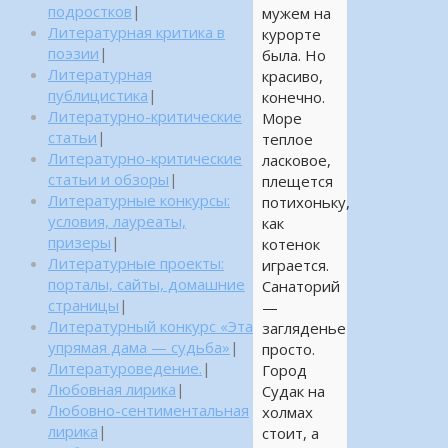
подростков
|
мужем на
Литературная критика в
курорте
поэзии
|
была. Но
Литературная
красиво,
публицистика
|
конечно.
Литературно-критические
Море
статьи
|
теплое
Литературно-критические
ласковое,
статьи и обзоры
|
плещется
Литературные конкурсы:
потихоньку,
условия, лауреаты,
как
призеры
|
котенок
Литературные проекты:
играется.
порталы, сайты, домашние
Санаторий
страницы
|
—
Литературный конкурс «Эта
загляденье
упрямая дама — судьба»
|
просто.
Литературоведение.
|
Город
Любовная лирика
|
Судак на
Любовно-сентиментальная
холмах
лирика
|
стоит, а