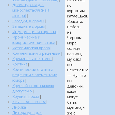
Драматургия для
по
моноспектакля (на 1
курортам
актера)
|
катаешься.
Загадки, шарады
|
Красота,
Западные формы
|
небось,
Информация из прессы
|
на
Иронические и
Черном
юмористические стихи
|
море:
Историческая проза
|
солнце,
Комментарии и рецензии
|
пальмы,
Криминальное чтиво
|
мужики
Критика
|
все
Критические статьи и
неженатые.
рецензии с элементами
— Ну, что
юмора
|
вы
Круглый стол: заявляю
девочки,
дискуссию.
|
какие
Крупная проза
|
могут
КРУПНАЯ ПРОЗА:
|
быть
Лирика
|
мужики, я
Литература для
же с