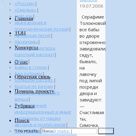
«Россия»
|
19.07.2006
«Смелые»
|
Help me
|
Серафиме
Главная
Авангардная и
Толокновой
психоделическая поэзия
|
все бабы
ТОП
Авторская песня
|
во дворе
Афоризмы
|
откровенно
Конкурсы
Байка (миниатюра,
завидовали;
короткий рассказ)
|
сядут,
Байки
|
бывало,
О нас
Байки в стихах
|
на
Без рубрики
|
лавочку
Обратная связь
Большой рассказ.
|
под липой
Братья по разуму
|
посреди
Помощь проекту
В поисках алмазного
двора и
венца
|
завидуют:
Рубрики
В поле зрения:
—
информационные и иные
Счастливая
материалы от наших
ты,
Поиск
авторов и подписчиков
|
Симочка,
Что искать:
Веду собственный поиск.
|
до
Поиск