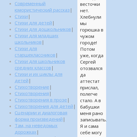
Современный
весточки
юмористический рассказ
|
нет.
Стихи
|
Хлебнули
Стихи для детей
|
мы
Стихи для дошкольников
|
горюшка в
Стихи для младших
чужом
школьников
|
городе!
Стихи для
Потом
старшеклассников
|
уже, когда
Стихи для школьников
Сергей
средних классов
|
отозвался
Стихи и их циклы для
да
детей
|
аттестат
Стихотворение
|
прислал,
Стихотворения
|
полегче
Стихотворения в прозе
|
стало. А в
Стихотворения для детей
|
бабушки
Сценарии и диалоговая
меня рано
форма произведений
|
записывать.
Там, на неведомых
Я и сама
дорожках
|
себе могу