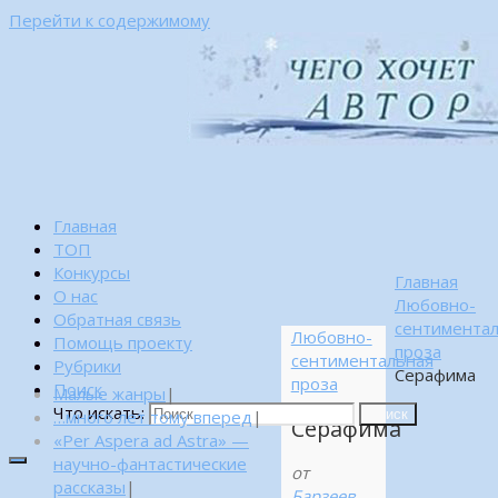
Перейти к содержимому
Главная
ТОП
Конкурсы
Главная
О нас
Любовно-
Обратная связь
сентимента
Любовно-
Помощь проекту
проза
сентиментальная
Рубрики
Серафима
проза
Поиск
Малые жанры
|
Что искать:
…много лет тому вперед
|
Поиск
Серафима
«Per Aspera ad Astra» —
научно-фантастические
от
рассказы
|
Барзеев