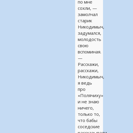
по мне
сохли, —
замолчал
старик
Никодимыч,
задумался,
молодость
свою
вспоминая.
—
Расскажи,
расскажи,
Никодимыч,
я ведь
про
«Полячиху»
и не знаю
ничего,
только то,
что бабы
соседские
рассказывали.