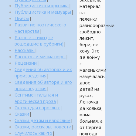
Публицистика и критика
|
материал
Публицистика и мемуары
|
на
Пьесы
|
пеленки
Развитие поэтического
разнообразный
мастерства
|
свободно
Разные стихи (не
лежит,
вошедшие в рубрики)
|
бери, не
Рассказы
|
хочу. Это
Рассказы и миниатюры
|
я в войну
Рецензии
|
с
Сведения об авторах и их
маленькими
произведения
|
намучалась:
Сведения об авторе и его
двое
произведения
|
детей на
Сентиментальная и
руках,
эротическая проза
|
Леночка
Сказка для взрослых
|
да Колька,
Сказки
|
мама
Сказки детям и взрослым
|
больная, а
Сказки, рассказы, повести
|
от Сергея
Случилось как-то
|
полгода