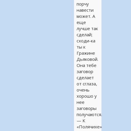
порчу
навести
может. А
еще
лучше так
сделай;
сходи-ка
ты к
Гражине
Дьяковой.
Она тебе
заговор
сделает
от сглаза,
очень
хорошо у
нее
заговоры
получаются.
— К
«Полячихе»