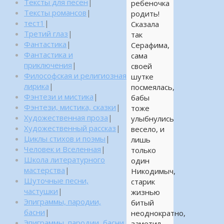
Тексты для песен
|
ребеночка
Тексты романсов
|
родить!
тест1
|
Сказала
Третий глаз
|
так
Фантастика
|
Серафима,
Фантастика и
сама
приключения
|
своей
Философская и религиозная
шутке
лирика
|
посмеялась,
Фэнтези и мистика
|
бабы
Фэнтези, мистика, сказки
|
тоже
Художественная проза
|
улыбнулись
Художественный рассказ
|
весело, и
Циклы стихов и поэмы
|
лишь
Человек и Вселенная
|
только
Школа литературного
один
мастерства
|
Никодимыч,
Шуточные песни,
старик
частушки
|
жизнью
Эпиграммы, пародии,
битый
басни
|
неоднократно,
Эпиграммы, пародии, басни,
заметил,