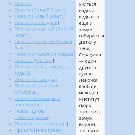
Поэзия
|
учиться
Поэзия (Ветхий Завет)
|
надо, а
Поэзия (Новый Завет)
|
ведь она
Поэзия для Андрея
|
еще и
Поэзия для детей (Ветхий
замуж
Завет)
|
собирается
Поэзия для детей (Новый
Детки у
Завет)
|
тебя,
Поэзия от шести и старше
|
Серафима
Поэзия. Детское.
|
— один
Поэзия. Жизнь, смерть,
другого
судьба.
|
лучше.
Поэзия. О городах
|
Леночка,
Поэзия. О деятелях
вообще
культуры.
|
молодец.
Поэзия. Эмиграция и
Институт
ностальгия.
|
скоро
Поэмы, циклы
закончит,
стихотворений
|
замуж
Поэтические переводы
|
выйдет,
Приветствия в прозе
|
так ты не