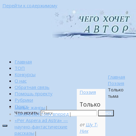
Перейти к содержимому
Главная
ТОП
Конкурсы
Главная
О нас
Поэзия
Обратная связь
Только
Поэзия
Помощь проекту
тьма
Рубрики
Только
Поиск
Малые жанры
|
тьма
Что искать:
…много лет тому вперед
|
Поиск
«Per Aspera ad Astra» —
от
Шу Т-
научно-фантастические
Ник
рассказы
|