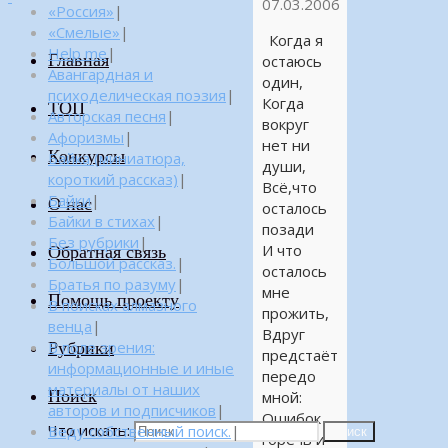
07.03.2006
«Россия»
|
«Смелые»
|
Когда я
Help me
|
Главная
остаюсь
Авангардная и
один,
психоделическая поэзия
|
Когда
ТОП
Авторская песня
|
вокруг
Афоризмы
|
нет ни
Конкурсы
Байка (миниатюра,
души,
короткий рассказ)
|
Всё,что
Байки
|
О нас
осталось
Байки в стихах
|
позади
Без рубрики
|
И что
Обратная связь
Большой рассказ.
|
осталось
Братья по разуму
|
мне
Помощь проекту
В поисках алмазного
прожить,
венца
|
Вдруг
Рубрики
В поле зрения:
предстаёт
информационные и иные
передо
материалы от наших
Поиск
мной:
авторов и подписчиков
|
Ошибок
Что искать:
Веду собственный поиск.
|
Поиск
горечь и