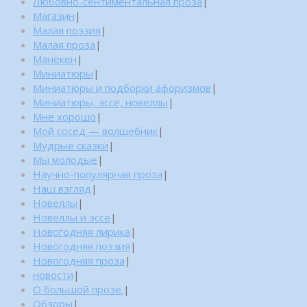
Любовно-сентиментальная проза
|
Магазин
|
Малая поэзия
|
Малая проза
|
Манекен
|
Миниатюры
|
Миниатюры и подборки афоризмов
|
Миниатюры, эссе, новеллы
|
Мне хорошо
|
Мой сосед — волшебник
|
Мудрые сказки
|
Мы молодые
|
Научно-популярная проза
|
Наш взгляд
|
Новеллы
|
Новеллы и эссе
|
Новогодняя лирика
|
Новогодняя поэзия
|
Новогодняя проза
|
новости
|
О большой прозе.
|
Обзоры
|