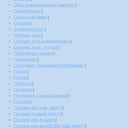
Обустраиваем нашу планету.
|
Одностишия
|
Открытый жанр
|
Очерки
|
Очерки и эссе.
|
Очерки, эссе
|
Очерки, эссе и миниатюры
|
Очерки, эссе, статьи
|
Пейзажная лирика
|
Переводы.
|
ПЕрцовка. Пародии и Эпиграммы.
|
Песни
|
Песня
|
Повести
|
Подарки
|
Подборки стихотворений
|
Поэзия
|
Поэзия (Ветхий Завет)
|
Поэзия (Новый Завет)
|
Поэзия для Андрея
|
Поэзия для детей (Ветхий Завет)
|