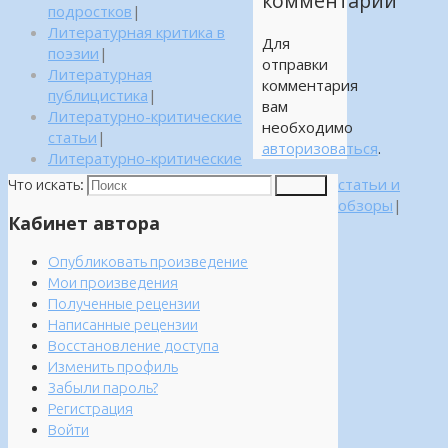
комментарий
подростков
|
Литературная критика в
Для
поэзии
|
отправки
Литературная
комментария
публицистика
|
вам
Литературно-критические
необходимо
статьи
|
авторизоваться
.
Литературно-критические
статьи и
Что искать:
Поиск
обзоры
|
Кабинет автора
Опубликовать произведение
Мои произведения
Полученные рецензии
Написанные рецензии
Восстановление доступа
Изменить профиль
Забыли пароль?
Регистрация
Войти