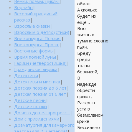
Венки, поэмы, циклы.
|
обман…
Верлибр
|
А сколько
Веселый правдивый
будет их
рассказ
|
ещё…
Взрослые сказки
|
Всю
Взрослым о детях (стихи)
|
жизнь в
Вне конкурса. Поэзия.
|
тумане,словно
Вне конкурса. Проза.
|
пьян,
Восточные формы
|
Бреду
Время полной луны
|
среди
Гарики (четверостишья)
|
толпы
Гражданская лирика
|
безликой,
Детективы
|
В
Детективы и мистика
|
надежде
Детская поэзия до 6 лет
|
обрести
Детская поэзия от 6 лет
|
приют,
Детские песни
|
Раскрыв
Детские сказки
|
уста в
До чего дошел прогресс…
|
безмолвном
Дом с привидениями
|
крике
Драматургия для камерного
Бессильно
театра (для 2-7 актеров)
|