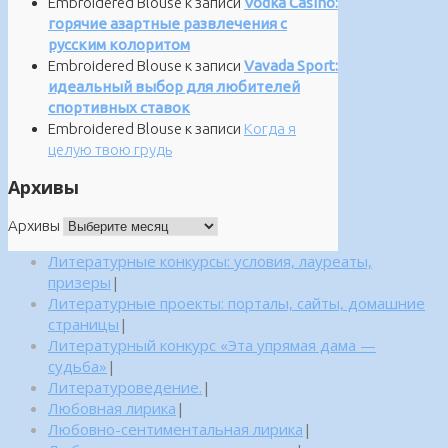
Embroidered Blouse
к записи
Vodka Casino:
горячие азартные развлечения с
русским колоритом
Embroidered Blouse
к записи
Vavada Sport:
идеальный выбор для любителей
спортивных ставок
Embroidered Blouse
к записи
Когда я
целую твою грудь
Архивы
Архивы
Литературные конкурсы: условия, лауреаты,
призеры
|
Литературные проекты: порталы, сайты, домашние
страницы
|
Литературный конкурс «Эта упрямая дама —
судьба»
|
Литературоведение.
|
Любовная лирика
|
Любовно-сентиментальная лирика
|