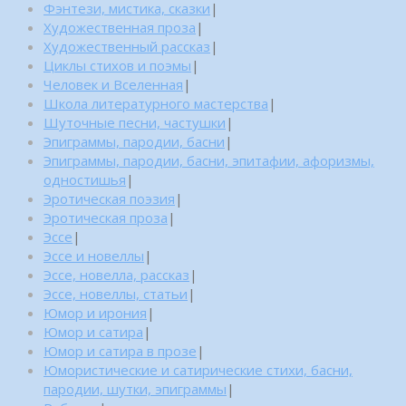
Фэнтези, мистика, сказки
|
Художественная проза
|
Художественный рассказ
|
Циклы стихов и поэмы
|
Человек и Вселенная
|
Школа литературного мастерства
|
Шуточные песни, частушки
|
Эпиграммы, пародии, басни
|
Эпиграммы, пародии, басни, эпитафии, афоризмы,
одностишья
|
Эротическая поэзия
|
Эротическая проза
|
Эссе
|
Эссе и новеллы
|
Эссе, новелла, рассказ
|
Эссе, новеллы, статьи
|
Юмор и ирония
|
Юмор и сатира
|
Юмор и сатира в прозе
|
Юмористические и сатирические стихи, басни,
пародии, шутки, эпиграммы
|