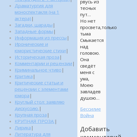
рвусь из
Драматургия для
тесных
моноспектакля (на 1
пут…
актера)
|
Но нет
Загадки, шарады
|
просвета,только
Западные формы
|
тьма
Информация из прессы
|
Смыкается
Иронические и
над
юмористические стихи
|
головою.
Историческая проза
|
Она
Комментарии и рецензии
|
сведёт
Криминальное чтиво
|
меня с
Критика
|
ума,
Критические статьи и
Моею
рецензии с элементами
завладев
юмора
|
душою…
Круглый стол: заявляю
дискуссию.
|
Бессилие
Крупная проза
|
Война
КРУПНАЯ ПРОЗА:
|
Лирика
|
Добавить
Литература для