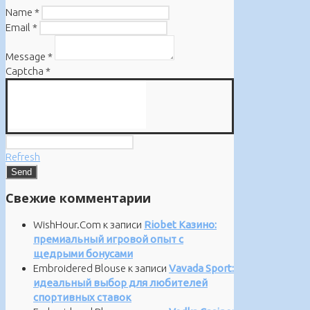
Name
*
Email
*
Message
*
Captcha
*
Refresh
Свежие комментарии
WishHour.Com
к записи
Riobet Казино:
премиальный игровой опыт с
щедрыми бонусами
Embroidered Blouse
к записи
Vavada Sport:
идеальный выбор для любителей
спортивных ставок