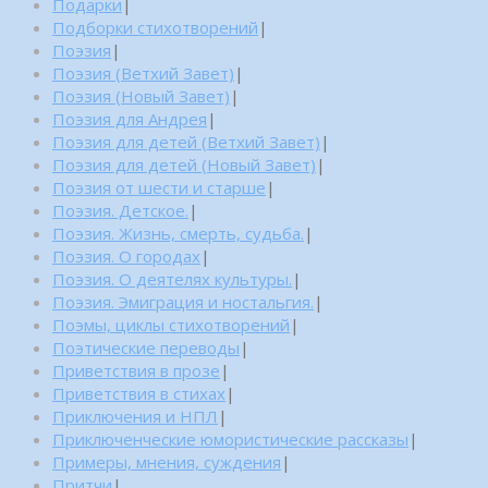
Подарки
|
Подборки стихотворений
|
Поэзия
|
Поэзия (Ветхий Завет)
|
Поэзия (Новый Завет)
|
Поэзия для Андрея
|
Поэзия для детей (Ветхий Завет)
|
Поэзия для детей (Новый Завет)
|
Поэзия от шести и старше
|
Поэзия. Детское.
|
Поэзия. Жизнь, смерть, судьба.
|
Поэзия. О городах
|
Поэзия. О деятелях культуры.
|
Поэзия. Эмиграция и ностальгия.
|
Поэмы, циклы стихотворений
|
Поэтические переводы
|
Приветствия в прозе
|
Приветствия в стихах
|
Приключения и НПЛ
|
Приключенческие юмористические рассказы
|
Примеры, мнения, суждения
|
Притчи
|