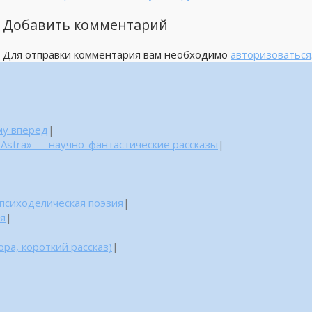
Добавить комментарий
Для отправки комментария вам необходимо
авторизоваться
му вперед
|
 Astra» — научно-фантастические рассказы
|
 психоделическая поэзия
|
ня
|
ра, короткий рассказ)
|