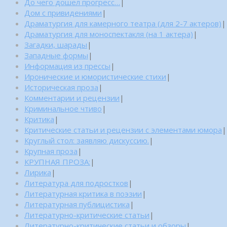
До чего дошел прогресс…
|
Дом с привидениями
|
Драматургия для камерного театра (для 2-7 актеров)
|
Драматургия для моноспектакля (на 1 актера)
|
Загадки, шарады
|
Западные формы
|
Информация из прессы
|
Иронические и юмористические стихи
|
Историческая проза
|
Комментарии и рецензии
|
Криминальное чтиво
|
Критика
|
Критические статьи и рецензии с элементами юмора
|
Круглый стол: заявляю дискуссию.
|
Крупная проза
|
КРУПНАЯ ПРОЗА:
|
Лирика
|
Литература для подростков
|
Литературная критика в поэзии
|
Литературная публицистика
|
Литературно-критические статьи
|
Литературно-критические статьи и обзоры
|