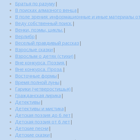
Братья по разуму
|
В поисках алмазного венца
|
В поле зрения: информационные и иные материалы от
Веду собственный поиск.
|
Венки, поэмы, циклы.
|
Верлибр
|
Веселый правдивый рассказ
|
Взрослые сказки
|
Взрослым о детях (стихи)
|
Вне конкурса. Поэзия.
|
Вне конкурса. Проза.
|
Восточные формы
|
Время полной луны
|
Гарики (четверостишья)
|
Гражданская лирика
|
Детективы
|
Детективы и мистика
|
Детская поэзия до 6 лет
|
Детская поэзия от 6 лет
|
Детские песни
|
Детские сказки
|