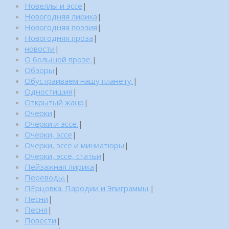
Новеллы и эссе
|
Новогодняя лирика
|
Новогодняя поэзия
|
Новогодняя проза
|
новости
|
О большой прозе.
|
Обзоры
|
Обустраиваем нашу планету.
|
Одностишия
|
Открытый жанр
|
Очерки
|
Очерки и эссе.
|
Очерки, эссе
|
Очерки, эссе и миниатюры
|
Очерки, эссе, статьи
|
Пейзажная лирика
|
Переводы.
|
ПЕрцовка. Пародии и Эпиграммы.
|
Песни
|
Песня
|
Повести
|