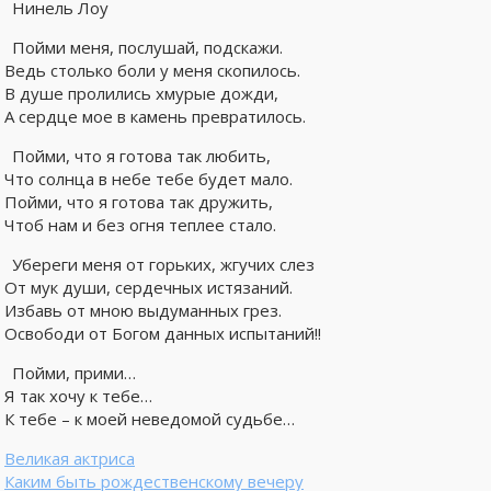
Нинель Лоу
Пойми меня, послушай, подскажи.
Ведь столько боли у меня скопилось.
В душе пролились хмурые дожди,
А сердце мое в камень превратилось.
Пойми, что я готова так любить,
Что солнца в небе тебе будет мало.
Пойми, что я готова так дружить,
Чтоб нам и без огня теплее стало.
Убереги меня от горьких, жгучих слез
От мук души, сердечных истязаний.
Избавь от мною выдуманных грез.
Освободи от Богом данных испытаний!!
Пойми, прими…
Я так хочу к тебе…
К тебе – к моей неведомой судьбе…
Великая актриса
Каким быть рождественскому вечеру