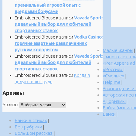
премиальный игровой опыт с
щедрыми бонусами
Embroidered Blouse
к записи
Vavada Sport:
идеальный выбор для любителей
спортивных ставок
Embroidered Blouse
к записи
Vodka Casino:
горячие азартные развлечения с
русским колоритом
Малые жанры
|
Embroidered Blouse
к записи
Vavada Sport:
…много лет то
идеальный выбор для любителей
«Per Aspera ad
спортивных ставок
«Россия»
|
Embroidered Blouse
к записи
Когда я
«Смелые»
|
целую твою грудь
Help me
|
Авангардная и
Архивы
Авторская пес
Афоризмы
|
Архивы
Байка (миниатю
Байки
|
Байки в стихах
|
Без рубрики
|
Большой рассказ.
|