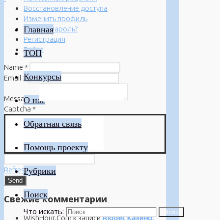
Восстановление доступа
Изменить профиль
Главная
Забыли пароль?
Регистрация
Войти
ТОП
Name
*
Конкурсы
Email
*
Message
*
О нас
Captcha
*
Обратная связь
Помощь проекту
Refresh
Рубрики
Поиск
Свежие комментарии
Что искать:
Поиск
WishHour.Com
к записи
Riobet Казино: