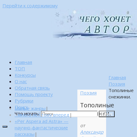
Перейти к содержимому
Главная
ТОП
Конкурсы
Главная
О нас
Поэзия
Обратная связь
Тополиные
Поэзия
Помощь проекту
снежинки.
Рубрики
Тополиные
Поиск
Малые жанры
|
снежинки.
Что искать:
…много лет тому вперед
|
Поиск
«Per Aspera ad Astra» —
от
научно-фантастические
Александр
рассказы
|