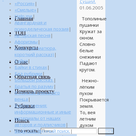
Сущий.
«Россия»
|
01.06.2005
«Смелые»
|
Help me
|
Главная
Тополиные
Авангардная и
пушинки
психоделическая поэзия
|
Кружат за
ТОП
Авторская песня
|
окном.
Афоризмы
|
Словно
Конкурсы
Байка (миниатюра,
белые
короткий рассказ)
|
снежинки
Байки
|
О нас
Падают
Байки в стихах
|
кругом.
Без рубрики
|
Обратная связь
Большой рассказ.
|
Нежно-
Братья по разуму
|
лёгким
Помощь проекту
В поисках алмазного
пухом
венца
|
Покрывается
Рубрики
В поле зрения:
земля.
информационные и иные
То, вея
материалы от наших
летним
Поиск
авторов и подписчиков
|
духом
Что искать:
Веду собственный поиск.
|
Нам
Поиск