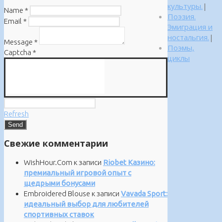
культуры.
|
Name
*
Поэзия.
Email
*
Эмиграция и
ностальгия.
|
Message
*
Поэмы,
Captcha
*
циклы
Refresh
Свежие комментарии
WishHour.Com
к записи
Riobet Казино:
премиальный игровой опыт с
щедрыми бонусами
Embroidered Blouse
к записи
Vavada Sport:
идеальный выбор для любителей
спортивных ставок