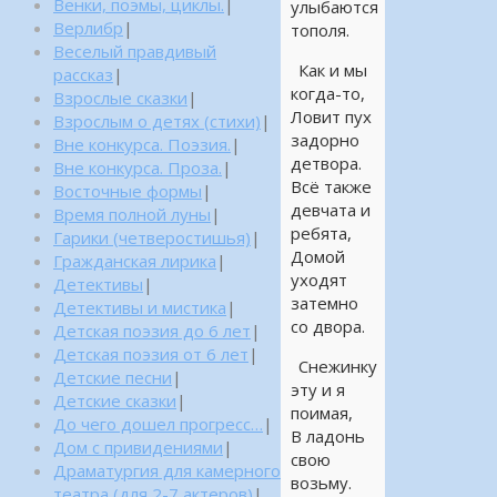
Венки, поэмы, циклы.
|
улыбаются
Верлибр
|
тополя.
Веселый правдивый
Как и мы
рассказ
|
когда-то,
Взрослые сказки
|
Ловит пух
Взрослым о детях (стихи)
|
задорно
Вне конкурса. Поэзия.
|
детвора.
Вне конкурса. Проза.
|
Всё также
Восточные формы
|
девчата и
Время полной луны
|
ребята,
Гарики (четверостишья)
|
Домой
Гражданская лирика
|
уходят
Детективы
|
затемно
Детективы и мистика
|
со двора.
Детская поэзия до 6 лет
|
Детская поэзия от 6 лет
|
Снежинку
Детские песни
|
эту и я
Детские сказки
|
поимая,
До чего дошел прогресс…
|
В ладонь
Дом с привидениями
|
свою
Драматургия для камерного
возьму.
театра (для 2-7 актеров)
|