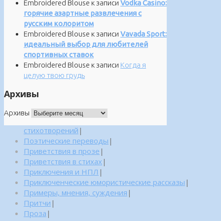
Embroidered Blouse
к записи
Vodka Casino:
горячие азартные развлечения с
русским колоритом
Embroidered Blouse
к записи
Vavada Sport:
идеальный выбор для любителей
спортивных ставок
Embroidered Blouse
к записи
Когда я
целую твою грудь
Архивы
Архивы
стихотворений
|
Поэтические переводы
|
Приветствия в прозе
|
Приветствия в стихах
|
Приключения и НПЛ
|
Приключенческие юмористические рассказы
|
Примеры, мнения, суждения
|
Притчи
|
Проза
|