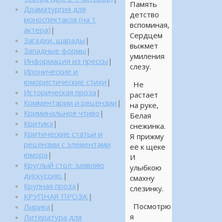
Память
Драматургия для
детство
моноспектакля (на 1
вспоминая,
актера)
|
Сердцем
Загадки, шарады
|
выжмет
Западные формы
|
умиления
Информация из прессы
|
слезу.
Иронические и
юмористические стихи
|
Не
Историческая проза
|
растает
Комментарии и рецензии
|
на руке,
Криминальное чтиво
|
Белая
Критика
|
снежинка.
Критические статьи и
Я прижму
рецензии с элементами
её к щеке
юмора
|
И
Круглый стол: заявляю
улыбкою
дискуссию.
|
смахну
Крупная проза
|
слезинку.
КРУПНАЯ ПРОЗА:
|
Посмотрю
Лирика
|
я
Литература для