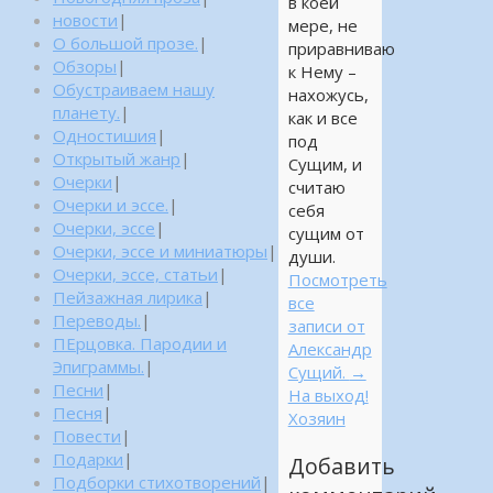
в коей
новости
|
мере, не
О большой прозе.
|
приравниваю
Обзоры
|
к Нему –
Обустраиваем нашу
нахожусь,
планету.
|
как и все
Одностишия
|
под
Открытый жанр
|
Сущим, и
Очерки
|
считаю
Очерки и эссе.
|
себя
Очерки, эссе
|
сущим от
Очерки, эссе и миниатюры
|
души.
Очерки, эссе, статьи
|
Посмотреть
Пейзажная лирика
|
все
Переводы.
|
записи от
ПЕрцовка. Пародии и
Александр
Эпиграммы.
|
Сущий.
→
Песни
|
На выход!
Песня
|
Хозяин
Повести
|
Подарки
|
Добавить
Подборки стихотворений
|