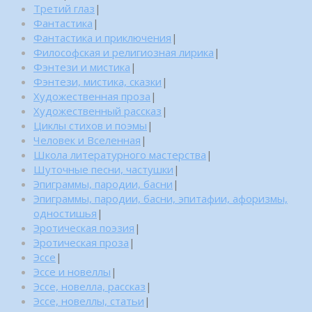
Третий глаз
|
Фантастика
|
Фантастика и приключения
|
Философская и религиозная лирика
|
Фэнтези и мистика
|
Фэнтези, мистика, сказки
|
Художественная проза
|
Художественный рассказ
|
Циклы стихов и поэмы
|
Человек и Вселенная
|
Школа литературного мастерства
|
Шуточные песни, частушки
|
Эпиграммы, пародии, басни
|
Эпиграммы, пародии, басни, эпитафии, афоризмы,
одностишья
|
Эротическая поэзия
|
Эротическая проза
|
Эссе
|
Эссе и новеллы
|
Эссе, новелла, рассказ
|
Эссе, новеллы, статьи
|