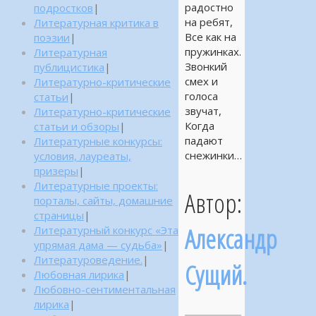
радостно
подростков
|
на ребят,
Литературная критика в
Все как на
поэзии
|
пружинках.
Литературная
Звонкий
публицистика
|
смех и
Литературно-критические
голоса
статьи
|
звучат,
Литературно-критические
Когда
статьи и обзоры
|
падают
Литературные конкурсы:
снежинки…
условия, лауреаты,
призеры
|
Литературные проекты:
Автор:
порталы, сайты, домашние
страницы
|
Александр
Литературный конкурс «Эта
упрямая дама — судьба»
|
Литературоведение.
|
Сущий.
Любовная лирика
|
Любовно-сентиментальная
лирика
|