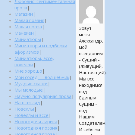
Любовно-сентиментальная
проза
|
Магазин
|
Малая поэзия
|
Малая проза
|
Зовут
Манекен
|
меня
Миниатюры
|
Александр,
Миниатюры и подборки
мой
афоризмов
|
псевдоним
Миниатюры, эссе,
- Сущий -
новеллы
|
(Живущий,
Мне хорошо
|
Настоящий).
Мой сосед — волшебник
|
Мы все
Мудрые сказки
|
находимся
Мы молодые
|
под
Научно-популярная проза
|
Единым
Наш взгляд
|
Сущим –
Новеллы
|
под
Новеллы и эссе
|
Нашим
Новогодняя лирика
|
Создателем.
Новогодняя поэзия
|
И себя ни
Новогодняя проза
|