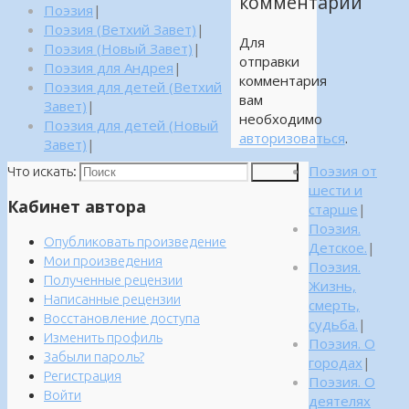
комментарий
Поэзия
|
Поэзия (Ветхий Завет)
|
Для
Поэзия (Новый Завет)
|
отправки
Поэзия для Андрея
|
комментария
Поэзия для детей (Ветхий
вам
Завет)
|
необходимо
Поэзия для детей (Новый
авторизоваться
.
Завет)
|
Поэзия от
Что искать:
Поиск
шести и
Кабинет автора
старше
|
Поэзия.
Опубликовать произведение
Детское.
|
Мои произведения
Поэзия.
Полученные рецензии
Жизнь,
Написанные рецензии
смерть,
Восстановление доступа
судьба.
|
Изменить профиль
Поэзия. О
Забыли пароль?
городах
|
Регистрация
Поэзия. О
Войти
деятелях