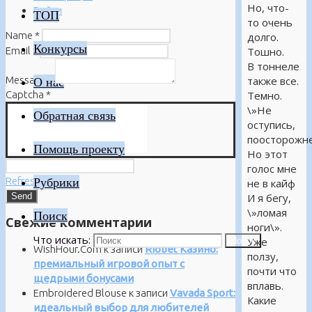
Но, что-
Войти
ТОП
то очень
Name
*
долго.
Конкурсы
Email
*
Тошно.
В тоннеле
Message
*
также все.
О нас
Captcha
*
Темно.
\»Не
Обратная связь
оступись,
поосторожне
Помощь проекту
Но этот
голос мне
Refresh
Рубрики
не в кайф
И я бегу,
\»ломая
Поиск
Свежие комментарии
ноги\».
Что искать:
Уже
Поиск
WishHour.Com
к записи
Riobet Казино:
ползу,
премиальный игровой опыт с
почти что
щедрыми бонусами
вплавь.
Embroidered Blouse
к записи
Vavada Sport:
Какие
идеальный выбор для любителей