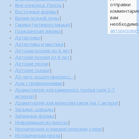
отправки
Вне конкурса. Проза.
|
комментари
Восточные формы
|
вам
Время полной луны
|
необходимо
Гарики (четверостишья)
|
авторизоват
Гражданская лирика
|
Детективы
|
Детективы и мистика
|
Детская поэзия до 6 лет
|
Детская поэзия от 6 лет
|
Детские песни
|
Детские сказки
|
До чего дошел прогресс…
|
Дом с привидениями
|
Драматургия для камерного театра (для 2-7
актеров)
|
Драматургия для моноспектакля (на 1 актера)
|
Загадки, шарады
|
Западные формы
|
Информация из прессы
|
Иронические и юмористические стихи
|
Историческая проза
|