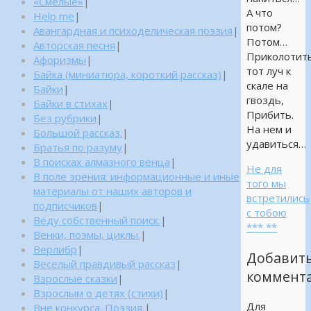
«Смелые»
|
А что
Help me
|
потом?
Авангардная и психоделическая поэзия
|
Потом…
Авторская песня
|
Приколотит
Афоризмы
|
тот луч к
Байка (миниатюра, короткий рассказ)
|
скале на
Байки
|
гвоздь,
Байки в стихах
|
Прибить.
Без рубрики
|
На нем и
Большой рассказ.
|
удавиться…
Братья по разуму
|
В поисках алмазного венца
|
Не для
В поле зрения: информационные и иные
того мы
материалы от наших авторов и
встретились
подписчиков
|
с тобою
Веду собственный поиск.
|
*** **
Венки, поэмы, циклы.
|
Верлибр
|
Добавит
Веселый правдивый рассказ
|
коммент
Взрослые сказки
|
Взрослым о детях (стихи)
|
Для
Вне конкурса. Поэзия.
|