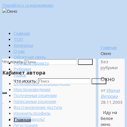
Перейти к содержимому
Главная
ТОП
Конкурсы
Главная
О нас
Окно
Обратная связь
Без
Что искать:
Поиск
Помощь проекту
рубрики
Рубрики
Кабинет автора
Поиск
Окно
Что искать:
Поиск
Опубликовать произведение
Мои произведения
от
Ирина
Полученные рецензии
Ветрова
Написанные рецензии
28.11.2003
Восстановление доступа
Иду на
Изменить профиль
белое
Главная
Забыли пароль?
окно.
Регистрация