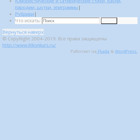
Юмористические и сатирические стихи, басни,
пародии, шутки, эпиграммы
|
Рубрики
|
Что искать:
Поиск
Вернуться наверх
© CopyRight 2004-2019. Все права защищены
http://www.litkonkurs.ru/
Работает на
Fluida
&
WordPress.