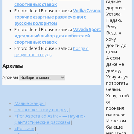
гадкие
спортивных ставок
дороги…
Embroidered Blouse
к записи
Vodka Casino:
Устала.
горячие азартные развлечения с
Падаю.
русским колоритом
Реву.
Embroidered Blouse
к записи
Vavada Sport:
Ведь я
идеальный выбор для любителей
хочу
спортивных ставок
дойти до
Embroidered Blouse
к записи
Когда я
цели.
целую твою грудь
А если
даже не
Архивы
дойду,
Хочу я луч
Архивы
потрогать
белый.
Хочу, чтоб
он
Малые жанры
|
пронзил
…много лет тому вперед
|
насквозь
«Per Aspera ad Astra» — научно-
И светом
фантастические рассказы
|
бы еще
«Россия»
|
напиться…