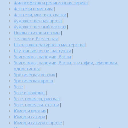
Философская и религиозная лирика
|
Фэнтези и мистика
|
Фэнтези, мистика, сказки
|
Художественная проза
|
Художественный рассказ
|
Циклы стихов и поэмы
|
Человек и Вселенная
|
Школа литературного мастерства
|
Шуточные песни, частушки
|
Эпиграммы, пародии, басни
|
Эпиграммы, пародии, басни, эпитафии, афоризмы,
одностишья
|
Эротическая поэзия
|
Эротическая проза
|
Эссе
|
Эссе и новеллы
|
Эссе, новелла, рассказ
|
Эссе, новеллы, статьи
|
Юмор и ирония
|
Юмор и сатира
|
Юмор и сатира в прозе
|