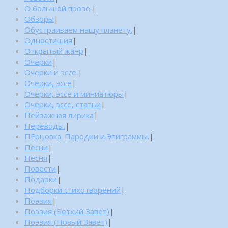
О большой прозе.
|
Обзоры
|
Обустраиваем нашу планету.
|
Одностишия
|
Открытый жанр
|
Очерки
|
Очерки и эссе.
|
Очерки, эссе
|
Очерки, эссе и миниатюры
|
Очерки, эссе, статьи
|
Пейзажная лирика
|
Переводы.
|
ПЕрцовка. Пародии и Эпиграммы.
|
Песни
|
Песня
|
Повести
|
Подарки
|
Подборки стихотворений
|
Поэзия
|
Поэзия (Ветхий Завет)
|
Поэзия (Новый Завет)
|