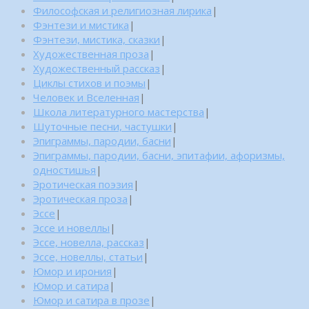
Философская и религиозная лирика
|
Фэнтези и мистика
|
Фэнтези, мистика, сказки
|
Художественная проза
|
Художественный рассказ
|
Циклы стихов и поэмы
|
Человек и Вселенная
|
Школа литературного мастерства
|
Шуточные песни, частушки
|
Эпиграммы, пародии, басни
|
Эпиграммы, пародии, басни, эпитафии, афоризмы,
одностишья
|
Эротическая поэзия
|
Эротическая проза
|
Эссе
|
Эссе и новеллы
|
Эссе, новелла, рассказ
|
Эссе, новеллы, статьи
|
Юмор и ирония
|
Юмор и сатира
|
Юмор и сатира в прозе
|