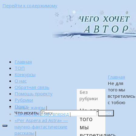
Перейти к содержимому
Главная
ТОП
Конкурсы
Главная
О нас
Не для
Обратная связь
того мы
Без
Помощь проекту
встретились
рубрики
Рубрики
с тобою
Поиск
Малые жанры
|
Не для
Что искать:
…много лет тому вперед
|
Поиск
того
«Per Aspera ad Astra» —
мы
научно-фантастические
рассказы
|
встретились