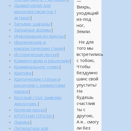
—
Драматургия для
Вихрь,
моноспектакля (на 1
уходящий
актера)
|
из-под
Загадки, шарады
|
ног,
Западные формы
|
Земли.
Информация из прессы
|
Не для
Иронические и
того мы
юмористические стихи
|
встретились
Историческая проза
|
с тобою,
Комментарии и рецензии
|
Чтобы
Криминальное чтиво
|
бездумно
Критика
|
шанс свой
Критические статьи и
упустить!
рецензии с элементами
Не
юмора
|
будешь
Круглый стол: заявляю
счастлив
дискуссию.
|
ты с
Крупная проза
|
другою,
КРУПНАЯ ПРОЗА:
|
А я… смогу
Лирика
|
ли без
Литература для