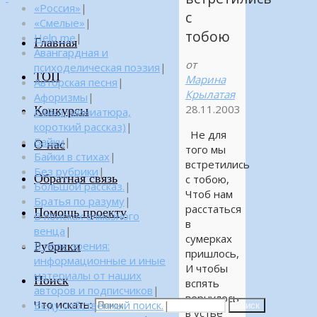
«Россия»
|
с
«Смелые»
|
тобою
Help me
|
Главная
Авангардная и
от
психоделическая поэзия
|
ТОП
Марина
Авторская песня
|
Крылатая
Афоризмы
|
28.11.2003
Конкурсы
Байка (миниатюра,
короткий рассказ)
|
Не для
Байки
|
О нас
того мы
Байки в стихах
|
встретились
Без рубрики
|
Обратная связь
с тобою,
Большой рассказ.
|
Чтоб нам
Братья по разуму
|
расстаться
Помощь проекту
В поисках алмазного
в
венца
|
сумерках
Рубрики
В поле зрения:
пришлось,
информационные и иные
И чтобы
материалы от наших
Поиск
вспять
авторов и подписчиков
|
вернулось
Что искать:
Веду собственный поиск.
|
Поиск
в устье