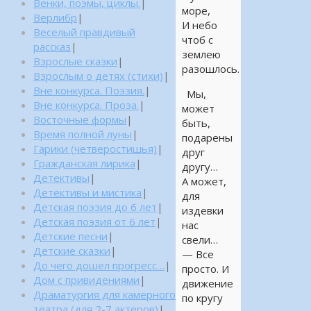
Венки, поэмы, циклы.
|
море,
Верлибр
|
И небо
Веселый правдивый
чтоб с
рассказ
|
землею
Взрослые сказки
|
разошлось.
Взрослым о детях (стихи)
|
Вне конкурса. Поэзия.
|
Мы,
Вне конкурса. Проза.
|
может
Восточные формы
|
быть,
Время полной луны
|
подарены
Гарики (четверостишья)
|
друг
Гражданская лирика
|
другу…
Детективы
|
А может,
Детективы и мистика
|
для
Детская поэзия до 6 лет
|
издевки
Детская поэзия от 6 лет
|
нас
Детские песни
|
свели…
Детские сказки
|
— Все
До чего дошел прогресс…
|
просто. И
Дом с привидениями
|
движение
Драматургия для камерного
по кругу
театра (для 2-7 актеров)
|