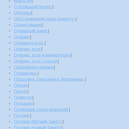
новости
|
О большой прозе.
|
Обзоры
|
Обустраиваем нашу планету.
|
Одностишия
|
Открытый жанр
|
Очерки
|
Очерки и эссе.
|
Очерки, эссе
|
Очерки, эссе и миниатюры
|
Очерки, эссе, статьи
|
Пейзажная лирика
|
Переводы.
|
ПЕрцовка. Пародии и Эпиграммы.
|
Песни
|
Песня
|
Повести
|
Подарки
|
Подборки стихотворений
|
Поэзия
|
Поэзия (Ветхий Завет)
|
Поэзия (Новый Завет)
|