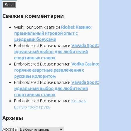
Свежие комментарии
WishHour.Com
к записи
Riobet Казино:
премиальный игровой опыт с
щедрыми бонусами
Embroidered Blouse
к записи
Vavada Sport:
идеальный выбор для любителей
спортивных ставок
Embroidered Blouse
к записи
Vodka Casino:
горячие азартные развлечения с
русским колоритом
Embroidered Blouse
к записи
Vavada Sport:
идеальный выбор для любителей
спортивных ставок
Embroidered Blouse
к записи
Когда я
целую твою грудь
Архивы
Архивы