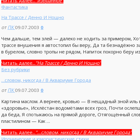
Читать далее...
"избранное"
Фантастика
На Трассе / Денно И Нощно
от
ПК
09.07.2003
0
Чем дальше, тем злей — далеко не ходить за примером, Хо
трассе внушения я автостопил бы веру, Да та безнадёжно з
в бурелом, словно тропы не рядом, Напиток покорно беру из
Читать далее...
"На Трассе / Денно И Нощно"
Без рубрики
…словом, никогда / В Аквариуме Города
от
ПК
09.07.2003
0
Картина маслом. А вернее, кровью — В нещадный зной иль в
«здоровье», Исхлёстан водомётами всех гроз, Почти ослепши
да беда, Я спотыкаюсь на прямой дороге, Отягощённый слов
пластилином — Как …
Читать далее...
"…словом, никогда / В Аквариуме Города"
Иронические и юмористические стихи