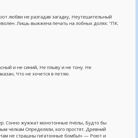
Ворот любви не разгадав загадку, Неутешительный
 уволен. Лишь выжжена печать на лобных долях: "ПК.
сный и не синий, Не плыву и не тону. Не
аказан, Что не хочется в петлю.
ер. Сонно жужжат монотонные пчёлы, Будто бы
вным чёлкам Определяли, кого простят. Древний
«Нам не страшны гигатонные бомбы!» — Роют и