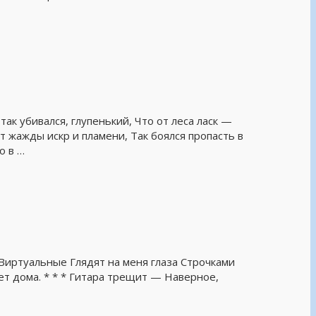
так убивался, глупенький, Что от леса ласк —
ет жажды искр и пламени, Так боялся пропасть в
о в …
 Виртуальные Глядят на меня глаза Строчками
ет дома. * * * Гитара трещит — Наверное,