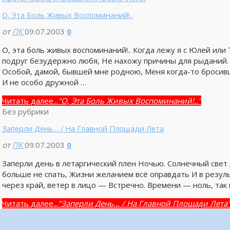
О, Эта Боль Живых Воспоминаний!..
от
ПК
09.07.2003
0
О, эта боль живых воспоминаний!.. Когда лежу я с Юлей или 
подруг безудержно любя, Не нахожу причины для рыданий. 
Особой, дамой, бывшей мне родною, Меня когда-то бросивш
И не особо дружной …
Читать далее...
"О, Эта Боль Живых Воспоминаний!.."
Без рубрики
Заперли День… / На Главной Площади Лета
от
ПК
09.07.2003
0
Заперли день в летаргический плен Ночью. Солнечный свет 
больше не спать, Жизни желанием всё оправдать И в резуль
через край, ветер в лицо — Встречно. Времени — ноль, так
Читать далее...
"Заперли День… / На Главной Площади Лета