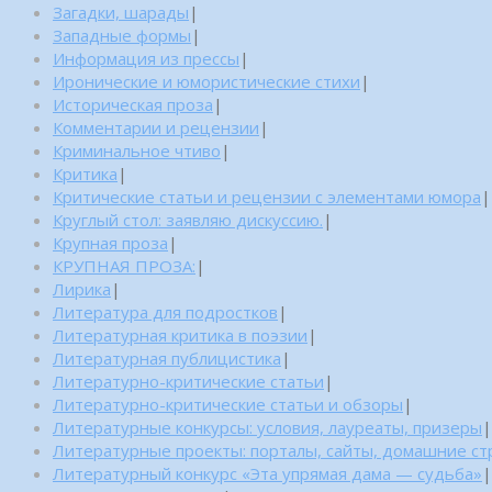
Загадки, шарады
|
Западные формы
|
Информация из прессы
|
Иронические и юмористические стихи
|
Историческая проза
|
Комментарии и рецензии
|
Криминальное чтиво
|
Критика
|
Критические статьи и рецензии с элементами юмора
|
Круглый стол: заявляю дискуссию.
|
Крупная проза
|
КРУПНАЯ ПРОЗА:
|
Лирика
|
Литература для подростков
|
Литературная критика в поэзии
|
Литературная публицистика
|
Литературно-критические статьи
|
Литературно-критические статьи и обзоры
|
Литературные конкурсы: условия, лауреаты, призеры
|
Литературные проекты: порталы, сайты, домашние с
Литературный конкурс «Эта упрямая дама — судьба»
|