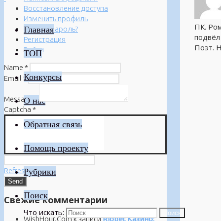
Восстановление доступа
Изменить профиль
ПК. Ро
Главная
Забыли пароль?
подвёл 
Регистрация
Поэт. 
Войти
ТОП
Name
*
Конкурсы
Email
*
Message
*
О нас
Captcha
*
Обратная связь
Помощь проекту
Refresh
Рубрики
Поиск
Свежие комментарии
Что искать:
Поиск
WishHour.Com
к записи
Riobet Казино: