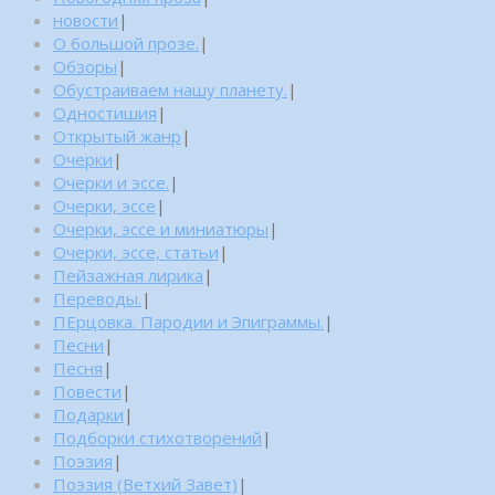
новости
|
О большой прозе.
|
Обзоры
|
Обустраиваем нашу планету.
|
Одностишия
|
Открытый жанр
|
Очерки
|
Очерки и эссе.
|
Очерки, эссе
|
Очерки, эссе и миниатюры
|
Очерки, эссе, статьи
|
Пейзажная лирика
|
Переводы.
|
ПЕрцовка. Пародии и Эпиграммы.
|
Песни
|
Песня
|
Повести
|
Подарки
|
Подборки стихотворений
|
Поэзия
|
Поэзия (Ветхий Завет)
|