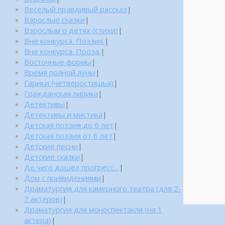
Веселый правдивый рассказ
|
Взрослые сказки
|
Взрослым о детях (стихи)
|
Вне конкурса. Поэзия.
|
Вне конкурса. Проза.
|
Восточные формы
|
Время полной луны
|
Гарики (четверостишья)
|
Гражданская лирика
|
Детективы
|
Детективы и мистика
|
Детская поэзия до 6 лет
|
Детская поэзия от 6 лет
|
Детские песни
|
Детские сказки
|
До чего дошел прогресс…
|
Дом с привидениями
|
Драматургия для камерного театра (для 2-
7 актеров)
|
Драматургия для моноспектакля (на 1
актера)
|