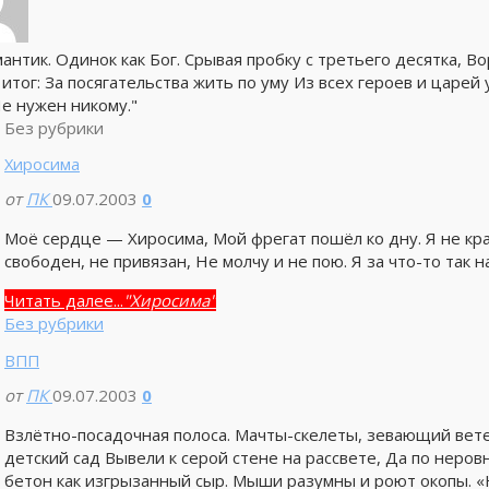
мантик. Одинок как Бог. Срывая пробку с третьего десятка, 
итог: За посягательства жить по уму Из всех героев и царей
Не нужен никому."
Без рубрики
Хиросима
от
ПК
09.07.2003
0
Моё сердце — Хиросима, Мой фрегат пошёл ко дну. Я не кра
свободен, не привязан, Не молчу и не пою. Я за что-то так н
Читать далее...
"Хиросима"
Без рубрики
ВПП
от
ПК
09.07.2003
0
Взлётно-посадочная полоса. Мачты-скелеты, зевающий вет
детский сад Вывели к серой стене на рассвете, Да по неро
бетон как изгрызанный сыр. Мыши разумны и роют окопы. 