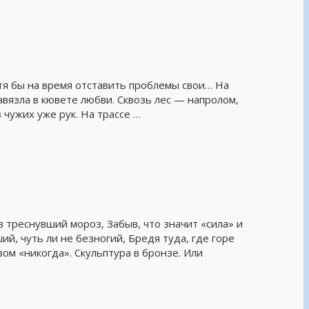
тя бы на время отставить проблемы свои… На
авязла в кювете любви. Сквозь лес — напролом,
 чужих уже рук. На трассе …
 треснувший мороз, Забыв, что значит «сила» и
й, чуть ли не безногий, Бредя туда, где горе
ом «никогда». Скульптура в бронзе. Или