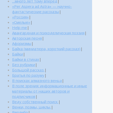
…много лет тому вперед
|
«Per Aspera ad Astra» — научно-
фантастические рассказы
|
«Россия»
|
«Смелые»
|
Help me
|
Авангардная и психоделическая поэзия
|
Авторская песня
|
Афоризмы
|
Байка (миниатюра, короткий рассказ)
|
Байки
|
Байки в стихах
|
Без рубрики
|
Большой рассказ.
|
Братья по разуму
|
В поисках алмазного венца
|
В поле зрения: информационные и иные
материалы от наших авторов и
подписчиков
|
Веду собственный поиск.
|
Венки, поэмы, циклы.
|
Верлибр
|