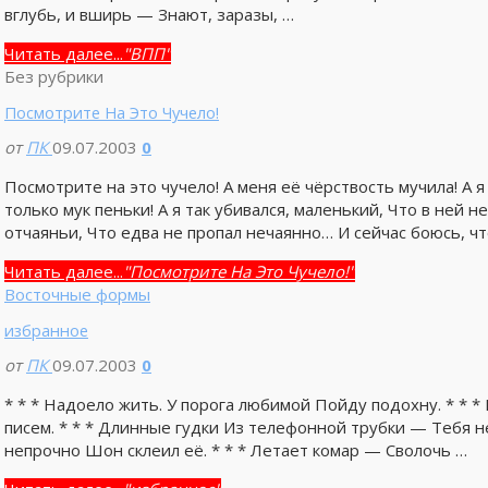
вглубь, и вширь — Знают, заразы, …
Читать далее...
"ВПП"
Без рубрики
Посмотрите На Это Чучело!
от
ПК
09.07.2003
0
Посмотрите на это чучело! А меня её чёрствость мучила! А я 
только мук пеньки! А я так убивался, маленький, Что в ней н
отчаяньи, Что едва не пропал нечаянно… И сейчас боюсь, чт
Читать далее...
"Посмотрите На Это Чучело!"
Восточные формы
избранное
от
ПК
09.07.2003
0
* * * Надоело жить. У порога любимой Пойду подохну. * * *
писем. * * * Длинные гудки Из телефонной трубки — Тебя н
непрочно Шон склеил её. * * * Летает комар — Сволочь …