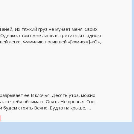
Таней, Их тяжкий груз не мучает меня. Своих
Однако, стоит мне лишь встретиться с одною
ей легко, Фамилию носившей «[кхм-кхм]-кО»,
разрывает её В клочья. Десять утра, можно
тате тебя обнимать Опять Не прочь я. Снег
 и будем стоять Вечно. Будто на крыше, …
"