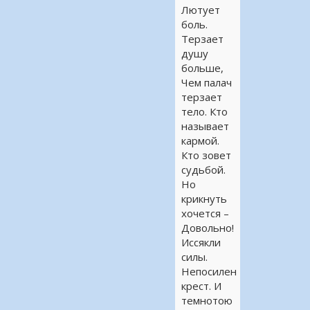
Лютует
боль.
Терзает
душу
больше,
Чем палач
терзает
тело. Кто
называет
кармой.
Кто зовет
судьбой.
Но
крикнуть
хочется –
Довольно!
Иссякли
силы.
Непосилен
крест. И
темнотою