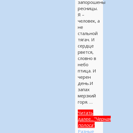
запорошены
ресницы.
Я –
человек, а
не
стальной
тягач. И
сердце
рвется,
словно в
небо
птица. И
черен
день.И
запах
мерзкий
горя. …
Читать
далее...
"Черная
полоса"
Разные