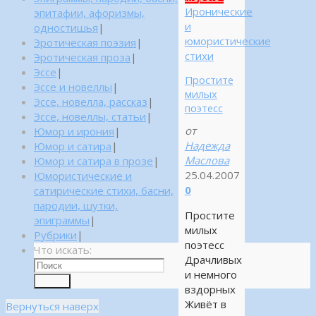
Иронические
эпитафии, афоризмы,
и
одностишья
|
юмористические
Эротическая поэзия
|
стихи
Эротическая проза
|
Эссе
|
Простите
Эссе и новеллы
|
милых
Эссе, новелла, рассказ
|
поэтесс
Эссе, новеллы, статьи
|
от
Юмор и ирония
|
Надежда
Юмор и сатира
|
Маслова
Юмор и сатира в прозе
|
25.04.2007
Юмористические и
0
сатирические стихи, басни,
пародии, шутки,
Простите
эпиграммы
|
милых
Рубрики
|
поэтесс
Что искать:
Драчливых
и немного
Поиск
вздорных
Живёт в
Вернуться наверх