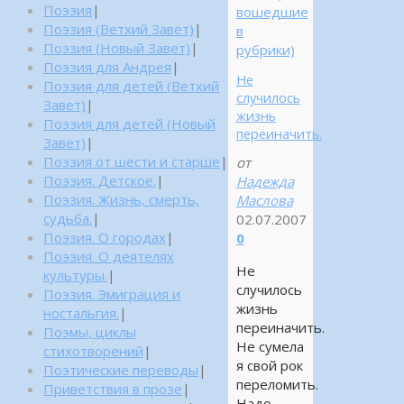
Поэзия
|
вошедшие
Поэзия (Ветхий Завет)
|
в
Поэзия (Новый Завет)
|
рубрики)
Поэзия для Андрея
|
Не
Поэзия для детей (Ветхий
случилось
Завет)
|
жизнь
Поэзия для детей (Новый
переиначить.
Завет)
|
Поэзия от шести и старше
|
от
Поэзия. Детское.
|
Надежда
Поэзия. Жизнь, смерть,
Маслова
судьба.
|
02.07.2007
Поэзия. О городах
|
0
Поэзия. О деятелях
Не
культуры.
|
случилось
Поэзия. Эмиграция и
жизнь
ностальгия.
|
переиначить.
Поэмы, циклы
Не сумела
стихотворений
|
я свой рок
Поэтические переводы
|
переломить.
Приветствия в прозе
|
Надо