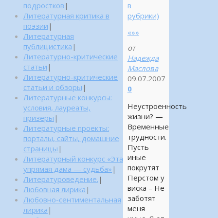
подростков
|
в
Литературная критика в
рубрики)
поэзии
|
«»»
Литературная
публицистика
|
от
Литературно-критические
Надежда
статьи
|
Маслова
Литературно-критические
09.07.2007
статьи и обзоры
|
0
Литературные конкурсы:
Неустроенность
условия, лауреаты,
жизни? —
призеры
|
Временные
Литературные проекты:
трудности.
порталы, сайты, домашние
Пусть
страницы
|
иные
Литературный конкурс «Эта
покрутят
упрямая дама — судьба»
|
Перстом у
Литературоведение.
|
виска – Не
Любовная лирика
|
заботят
Любовно-сентиментальная
меня
лирика
|