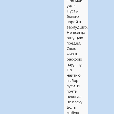
– не мой
удел.
Пусть
бываю
порой в
заблудших.
Не всегда
ощущаю
предел.
Свою
жизнь
раскрою
наудачу.
По
наитию
выбор
пути. И
почти
никогда
не плачу.
Боль
любую