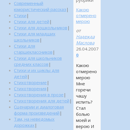
рубрики
Современный
юмористический рассказ
|
Какою
Стихи
|
отмерено
мерою
Стихи для детей
|
Стихи для дошкольников
|
от
Стихи для младших
Надежда
школьников
|
Маслова
Стихи для
26.04.2007
старшеклассников
|
0
Стихи для школьников
средних классов
|
Какою
Стихи и их циклы для
отмерено
детей
|
мерою
Стихотворение
|
Мне
Стихотворения
|
горечи
Стихотворения в прозе
|
чашу
Стихотворения для детей
|
испить?
Сценарии и диалоговая
Стал
форма произведений
|
болью
Там, на неведомых
моей и
дорожках
|
верою И