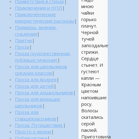
Приветствия в стихах
|
мною
Приключения и НПЛ
|
чайки
Приключенческие
горько
юмористические рассказы
|
плачут.
Примеры, мнения,
Черной
суждения
|
тучей
Притчи
|
запоздалые
Проза
|
стрижи.
Проза (художественная,
Сердце
публицистическая)
|
стынет. И
Проза для школьников
густеют
средних классов
|
капли —
Проза для Андрея
|
Красным
Проза для детей
|
цветом
Проза для дошкольников
|
напоившие
Проза для младших
росу.
школьников
|
Волосы
Проза для
скатались
старшеклассников
|
серой
Проза. Путешествия.
|
паклей.
Просто о жизни
|
Приготовила
Публицистика
|