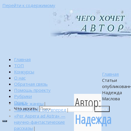
Перейти к содержимому
Главная
ТОП
Конкурсы
Главная
О нас
Статьи
Обратная связь
опубликован
Помощь проекту
Надежда
Рубрики
Автор:
Маслова
Поиск
Малые жанры
|
Что искать:
…много лет тому вперед
|
Поиск
Надежда
«Per Aspera ad Astra» —
научно-фантастические
рассказы
|