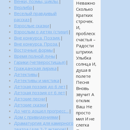
Венки, поэмы, циклы.
|
Неважно
Верлибр
|
Сколько
Веселый правдивый
Кратких
рассказ
|
строчек.
Взрослые сказки
|
И,
Взрослым о детях (стихи)
|
проблеск
Вне конкурса. Поэзия.
|
счастья –
Вне конкурса. Проза.
|
Радости
Восточные формы
|
штрихи.
Время полной луны
|
Улыбка
Гарики (четверостишья)
|
солнца И,
Гражданская лирика
|
душа в
Детективы
|
полете
Детективы и мистика
|
Песня
Детская поэзия до 6 лет
|
Вновь
Детская поэзия от 6 лет
|
звучит А
Детские песни
|
отклик
Детские сказки
|
Ваш Не
До чего дошел прогресс…
|
просто
Дом с привидениями
|
мил И не
Драматургия для камерного
слегка
театра (для 2-7 актеров)
|