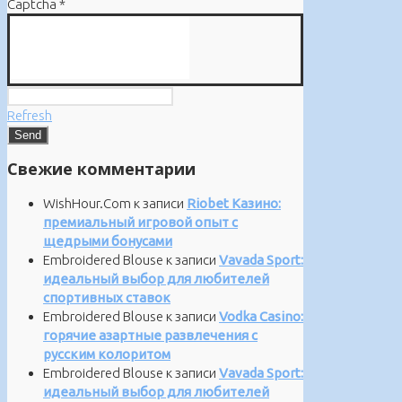
Captcha
*
Refresh
Свежие комментарии
WishHour.Com
к записи
Riobet Казино:
премиальный игровой опыт с
щедрыми бонусами
Embroidered Blouse
к записи
Vavada Sport:
идеальный выбор для любителей
спортивных ставок
Embroidered Blouse
к записи
Vodka Casino:
горячие азартные развлечения с
русским колоритом
Embroidered Blouse
к записи
Vavada Sport:
идеальный выбор для любителей