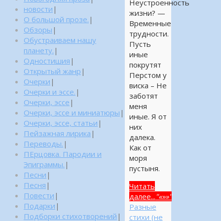
Неустроенность
новости
|
жизни? —
О большой прозе.
|
Временные
Обзоры
|
трудности.
Обустраиваем нашу
Пусть
планету.
|
иные
Одностишия
|
покрутят
Открытый жанр
|
Перстом у
Очерки
|
виска – Не
Очерки и эссе.
|
заботят
Очерки, эссе
|
меня
Очерки, эссе и миниатюры
|
иные. Я от
Очерки, эссе, статьи
|
них
Пейзажная лирика
|
далека.
Переводы.
|
Как от
ПЕрцовка. Пародии и
моря
Эпиграммы.
|
пустыня.
Песни
|
Песня
|
Читать
Повести
|
далее...
"«»»"
Подарки
|
Разные
Подборки стихотворений
|
стихи (не