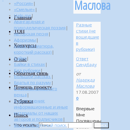
Маслова
«Россия»
|
«Смелые»
|
Help me
|
Главная
Авангардная и
Разные
психоделическая поэзия
|
стихи (не
ТОП
Авторская песня
|
вошедшие
Афоризмы
|
в
Конкурсы
Байка (миниатюра,
рубрики)
короткий рассказ)
|
Байки
|
Ответ
О нас
Байки в стихах
|
Синдбаду
Без рубрики
|
Обратная связь
от
Большой рассказ.
|
Надежда
Братья по разуму
|
Маслова
Помощь проекту
В поисках алмазного
17.08.2007
венца
|
0
Рубрики
В поле зрения:
информационные и иные
Впервые
материалы от наших
Поиск
Мне
авторов и подписчиков
|
Посвящены
Что искать:
Веду собственный поиск.
|
Поиск
стихи.