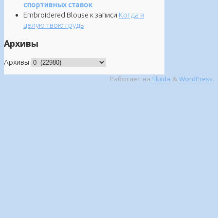
спортивных ставок
Embroidered Blouse
к записи
Когда я
целую твою грудь
Архивы
Архивы
Работает на
Fluida
&
WordPress.