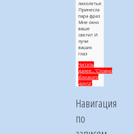
лихолетье
Принесла
пара фраз
Мне окно
ваше
светит И
лучи
ваших
глаз
Читать
далее...
"Словно
близкого
друга"
Навигация
по
записям