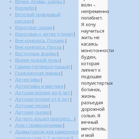
Венки, поэмы, циклы.
|
волн –
Верлибр
|
непременно
Веселый правдивый
погибнет.
рассказ
|
Я хочу
Взрослые сказки
|
научиться
Взрослым о детях (стихи)
|
жить не
Вне конкурса. Поэзия.
|
касаясь
Вне конкурса. Проза.
|
монотонности
Восточные формы
|
буден,
Время полной луны
|
которая
Гарики (четверостишья)
|
липнет к
Гражданская лирика
|
подошве
Детективы
|
полуистертых
Детективы и мистика
|
ботинок,
Детская поэзия до 6 лет
|
жизнь
Детская поэзия от 6 лет
|
разъедая
Детские песни
|
дорожной
Детские сказки
|
солью. Я
До чего дошел прогресс…
|
вечный
Дом с привидениями
|
мечтатель,
Драматургия для камерного
и мой
театра (для 2-7 актеров)
|