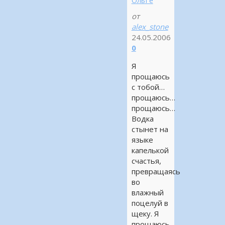
от
alex_stone
24.05.2006
0
Я
прощаюсь
с тобой…
прощаюсь…
прощаюсь…
Водка
стынет на
языке
капелькой
счастья,
превращаясь
во
влажный
поцелуй в
щеку. Я
прощаюсь