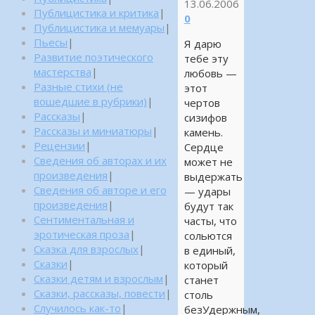
13.06.2006
Публицистика и критика
|
0
Публицистика и мемуары
|
Пьесы
|
Я дарю
Развитие поэтического
тебе эту
мастерства
|
любовь —
Разные стихи (не
этот
вошедшие в рубрики)
|
чертов
Рассказы
|
сизифов
Рассказы и миниатюры
|
камень.
Рецензии
|
Сердце
Сведения об авторах и их
может не
произведения
|
выдержать
Сведения об авторе и его
— удары
произведения
|
будут так
Сентиментальная и
часты, что
эротическая проза
|
сольются
Сказка для взрослых
|
в единый,
Сказки
|
который
Сказки детям и взрослым
|
станет
Сказки, рассказы, повести
|
столь
Случилось как-то
|
безУдержным,