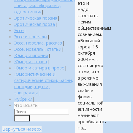
это и
эпитафии, афоризмы,
надо
одностишья
|
называть
Эротическая поэзия
|
неким
Эротическая проза
|
общественным
Эссе
|
сознанием.
Эссе и новеллы
|
«Большой
Эссе, новелла, рассказ
|
город. 15
Эссе, новеллы, статьи
|
октября
Юмор и ирония
|
2004» «…
Юмор и сатира
|
состоящего
Юмор и сатира в прозе
|
в том, что
Юмористические и
в режиме
сатирические стихи, басни,
выживания
пародии, шутки,
слабые
эпиграммы
|
формы
Рубрики
|
социальной
Что искать:
активности
начинают
Поиск
преобладать
над
Вернуться наверх