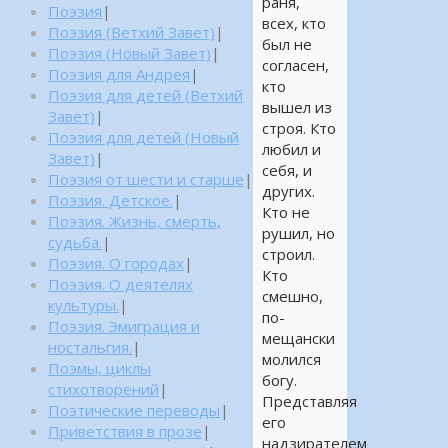
раня,
Поэзия
|
всех, кто
Поэзия (Ветхий Завет)
|
был не
Поэзия (Новый Завет)
|
согласен,
Поэзия для Андрея
|
кто
Поэзия для детей (Ветхий
вышел из
Завет)
|
строя. Кто
Поэзия для детей (Новый
любил и
Завет)
|
себя, и
Поэзия от шести и старше
|
других.
Поэзия. Детское.
|
Кто не
Поэзия. Жизнь, смерть,
рушил, но
судьба.
|
строил.
Поэзия. О городах
|
Кто
Поэзия. О деятелях
смешно,
культуры.
|
по-
Поэзия. Эмиграция и
мещански
ностальгия.
|
молился
Поэмы, циклы
богу.
стихотворений
|
Представляя
Поэтические переводы
|
его
Приветствия в прозе
|
надзирателем