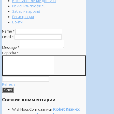
Восстановление доступа
Изменить профиль
Забыли пароль?
Регистрация
Войти
Name
*
Email
*
Message
*
Captcha
*
Refresh
Свежие комментарии
WishHour.Com
к записи
Riobet Казино: