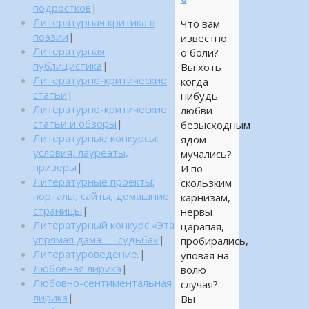
подростков
|
Литературная критика в
Что вам
поэзии
|
известно
Литературная
о боли?
публицистика
|
Вы хоть
Литературно-критические
когда-
статьи
|
нибудь
Литературно-критические
любви
статьи и обзоры
|
безысходным
Литературные конкурсы:
ядом
условия, лауреаты,
мучались?
призеры
|
И по
Литературные проекты:
скользким
порталы, сайты, домашние
карнизам,
страницы
|
нервы
Литературный конкурс «Эта
царапая,
упрямая дама — судьба»
|
пробирались,
Литературоведение.
|
уповая на
Любовная лирика
|
волю
Любовно-сентиментальная
случая?..
лирика
|
Вы