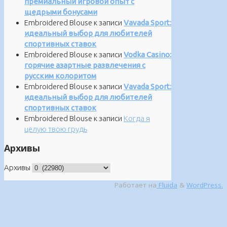
премиальный игровой опыт с
щедрыми бонусами
Embroidered Blouse
к записи
Vavada Sport:
идеальный выбор для любителей
спортивных ставок
Embroidered Blouse
к записи
Vodka Casino:
горячие азартные развлечения с
русским колоритом
Embroidered Blouse
к записи
Vavada Sport:
идеальный выбор для любителей
спортивных ставок
Embroidered Blouse
к записи
Когда я
целую твою грудь
Архивы
Архивы
Работает на
Fluida
&
WordPress.