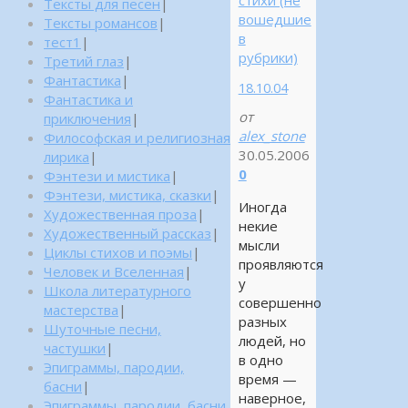
стихи (не
Тексты для песен
|
вошедшие
Тексты романсов
|
в
тест1
|
рубрики)
Третий глаз
|
Фантастика
|
18.10.04
Фантастика и
от
приключения
|
alex_stone
Философская и религиозная
30.05.2006
лирика
|
0
Фэнтези и мистика
|
Фэнтези, мистика, сказки
|
Иногда
Художественная проза
|
некие
Художественный рассказ
|
мысли
Циклы стихов и поэмы
|
проявляются
Человек и Вселенная
|
у
Школа литературного
совершенно
мастерства
|
разных
Шуточные песни,
людей, но
частушки
|
в одно
Эпиграммы, пародии,
время —
басни
|
наверное,
Эпиграммы, пародии, басни,