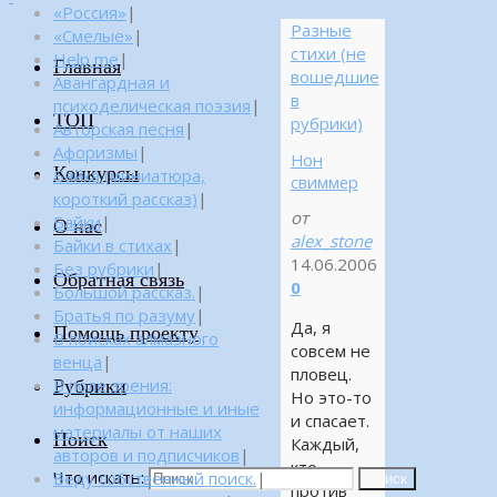
«Россия»
|
Разные
«Смелые»
|
стихи (не
Help me
|
Главная
вошедшие
Авангардная и
в
психоделическая поэзия
|
ТОП
рубрики)
Авторская песня
|
Афоризмы
|
Нон
Конкурсы
Байка (миниатюра,
свиммер
короткий рассказ)
|
от
Байки
|
О нас
alex_stone
Байки в стихах
|
14.06.2006
Без рубрики
|
Обратная связь
0
Большой рассказ.
|
Братья по разуму
|
Да, я
Помощь проекту
В поисках алмазного
совсем не
венца
|
пловец.
Рубрики
В поле зрения:
Но это-то
информационные и иные
и спасает.
материалы от наших
Поиск
Каждый,
авторов и подписчиков
|
кто
Что искать:
Веду собственный поиск.
|
Поиск
против