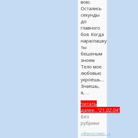
вою.
Остались
секунды
до
главного
боя. Когда
нараспашку
ты
бешеным
зноем
Тело мое
любовью
укроешь…
Знаешь,
я, …
Читать
далее...
"21.02.04"
Без
рубрики
«Взрослею…»