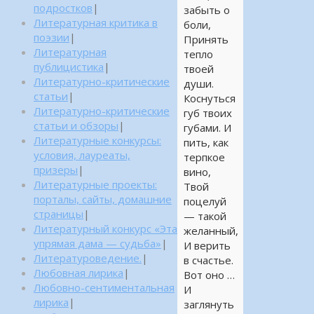
подростков
|
забыть о
Литературная критика в
боли,
поэзии
|
Принять
Литературная
тепло
публицистика
|
твоей
Литературно-критические
души.
статьи
|
Коснуться
Литературно-критические
губ твоих
статьи и обзоры
|
губами. И
Литературные конкурсы:
пить, как
условия, лауреаты,
терпкое
призеры
|
вино,
Литературные проекты:
Твой
порталы, сайты, домашние
поцелуй
страницы
|
— такой
Литературный конкурс «Эта
желанный,
упрямая дама — судьба»
|
И верить
Литературоведение.
|
в счастье.
Любовная лирика
|
Вот оно …
Любовно-сентиментальная
И
лирика
|
заглянуть