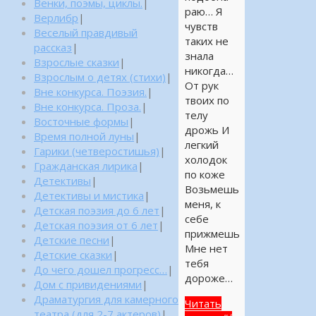
Венки, поэмы, циклы.
|
раю… Я
Верлибр
|
чувств
Веселый правдивый
таких не
рассказ
|
знала
Взрослые сказки
|
никогда…
Взрослым о детях (стихи)
|
От рук
Вне конкурса. Поэзия.
|
твоих по
Вне конкурса. Проза.
|
телу
Восточные формы
|
дрожь И
Время полной луны
|
легкий
Гарики (четверостишья)
|
холодок
Гражданская лирика
|
по коже
Детективы
|
Возьмешь
Детективы и мистика
|
меня, к
Детская поэзия до 6 лет
|
себе
Детская поэзия от 6 лет
|
прижмешь
Детские песни
|
Мне нет
Детские сказки
|
тебя
До чего дошел прогресс…
|
дороже…
Дом с привидениями
|
Драматургия для камерного
Читать
театра (для 2-7 актеров)
|