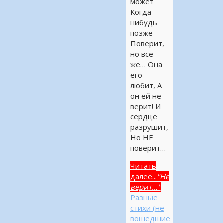
может
Когда-
нибудь
позже
Поверит,
но все
же… Она
его
любит, А
он ей не
верит! И
сердце
разрушит,
Но НЕ
поверит…
Читать
далее...
"Не
верит…"
Разные
стихи (не
вошедшие