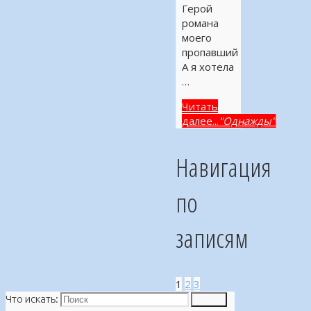
Герой
романа
моего
пропавший
А я хотела
…
Читать
далее...
"Однажды"
Навигация
по
записям
1
2
3
Что искать:
Поиск