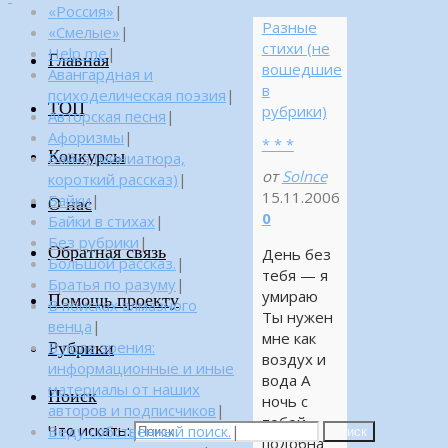
«Россия»
|
Разные
«Смелые»
|
стихи (не
Help me
|
Главная
вошедшие
Авангардная и
в
психоделическая поэзия
|
ТОП
рубрики)
Авторская песня
|
Афоризмы
|
* * *
Конкурсы
Байка (миниатюра,
от
Solnce
короткий рассказ)
|
15.11.2006
Байки
|
О нас
0
Байки в стихах
|
Без рубрики
|
Обратная связь
День без
Большой рассказ.
|
тебя — я
Братья по разуму
|
умираю
Помощь проекту
В поисках алмазного
Ты нужен
венца
|
мне как
Рубрики
В поле зрения:
воздух и
информационные и иные
вода А
материалы от наших
Поиск
ночь с
авторов и подписчиков
|
тобой
Что искать:
Веду собственный поиск.
|
Поиск
подобна