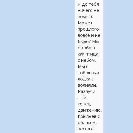
Я до тебя
ничего не
помню.
Может
прошлого
вовсе и не
было? Мы
с тобою
как птица
с небом,
Мы с
тобою как
лодка с
волнами.
Разлучи
— и
конец
движению,
Крыльев с
облаком,
весел с