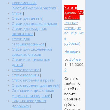
Современный
Читать
юмористический рассказ
|
далее...
"До
Стихи
|
тебя . . ."
Стихи для детей
|
Разные
Стихи для дошкольников
|
стихи (не
Стихи для младших
вошедшие
школьников
|
в
Стихи для
рубрики)
старшеклассников
|
Стихи для школьников
Не верит
средних классов
|
от
Solnce
Стихи и их циклы для
14.11.2006
детей
|
0
Стихотворение
|
Стихотворения
|
Она его
Стихотворения в прозе
|
любит, А
Стихотворения для детей
|
он ей не
Сценарии и диалоговая
верит!
форма произведений
|
Себя она
Там, на неведомых
губит,
дорожках
|
Стараясь