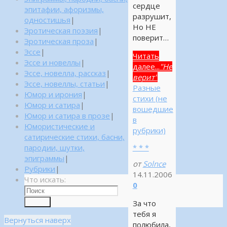
сердце
эпитафии, афоризмы,
разрушит,
одностишья
|
Но НЕ
Эротическая поэзия
|
поверит…
Эротическая проза
|
Эссе
|
Читать
Эссе и новеллы
|
далее...
"Не
Эссе, новелла, рассказ
|
верит"
Эссе, новеллы, статьи
|
Разные
Юмор и ирония
|
стихи (не
Юмор и сатира
|
вошедшие
Юмор и сатира в прозе
|
в
Юмористические и
рубрики)
сатирические стихи, басни,
* * *
пародии, шутки,
эпиграммы
|
от
Solnce
Рубрики
|
14.11.2006
Что искать:
0
За что
Поиск
тебя я
Вернуться наверх
полюбила,