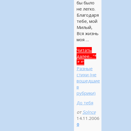
бы было
не легко.
Благодаря
тебе, мой
Милый,
Вся жизнь
моя …
Читать
далее...
"*
* *"
Разные
стихи (не
вошедшие
в
рубрики)
До тебя
от
Solnce
14.11.2006
0