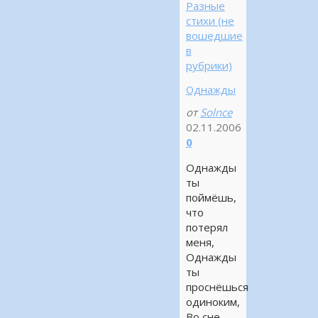
Разные
стихи (не
вошедшие
в
рубрики)
Однажды
от
Solnce
02.11.2006
0
Однажды
ты
поймёшь,
что
потерял
меня,
Однажды
ты
проснёшься
одиноким,
Во сне