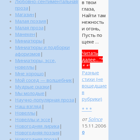
Любовно-сентиментальная
в твои
проза
|
глаза,
Магазин
|
Найти там
Малая поэзия
|
нежность
Малая проза
|
и огонь,
Манекен
|
Пусть по
Миниатюры
|
щеке …
Миниатюры и подборки
Читать
афоризмов
|
далее...
"*
Миниатюры, эссе,
* *"
новеллы
|
Разные
Мне хорошо
|
стихи (не
Мой сосед — волшебник
|
вошедшие
Мудрые сказки
|
в
Мы молодые
|
рубрики)
Научно-популярная проза
|
Наш взгляд
|
* * *
Новеллы
|
от
Solnce
Новеллы и эссе
|
15.11.2006
Новогодняя лирика
|
0
Новогодняя поэзия
|
Новогодняя проза
|