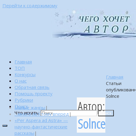
Перейти к содержимому
Главная
ТОП
Конкурсы
Главная
О нас
Статьи
Обратная связь
опубликован
Помощь проекту
Solnce
Рубрики
Автор:
Поиск
Малые жанры
|
Что искать:
…много лет тому вперед
|
Поиск
Solnce
«Per Aspera ad Astra» —
научно-фантастические
рассказы
|