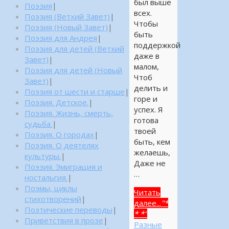
был выше
Поэзия
|
всех.
Поэзия (Ветхий Завет)
|
Чтобы
Поэзия (Новый Завет)
|
быть
Поэзия для Андрея
|
поддержкой
Поэзия для детей (Ветхий
даже в
Завет)
|
малом,
Поэзия для детей (Новый
Чтоб
Завет)
|
делить и
Поэзия от шести и старше
|
горе и
Поэзия. Детское.
|
успех. Я
Поэзия. Жизнь, смерть,
готова
судьба.
|
твоей
Поэзия. О городах
|
быть, кем
Поэзия. О деятелях
желаешь,
культуры.
|
Даже не
Поэзия. Эмиграция и
…
ностальгия.
|
Поэмы, циклы
Читать
стихотворений
|
далее...
"*
Поэтические переводы
|
* *"
Приветствия в прозе
|
Разные