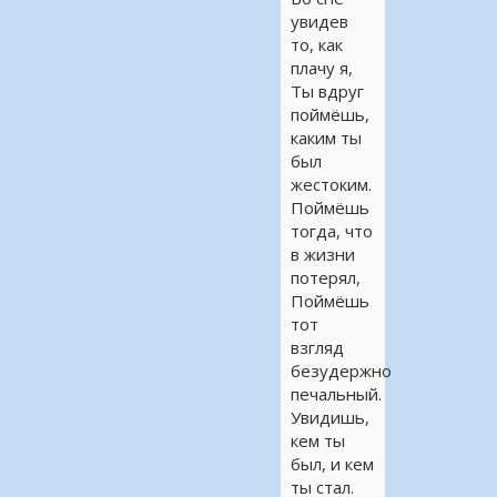
увидев
то, как
плачу я,
Ты вдруг
поймёшь,
каким ты
был
жестоким.
Поймёшь
тогда, что
в жизни
потерял,
Поймёшь
тот
взгляд
безудержно
печальный.
Увидишь,
кем ты
был, и кем
ты стал.