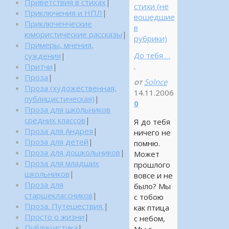
Приветствия в стихах
|
стихи (не
Приключения и НПЛ
|
вошедшие
Приключенческие
в
юмористические рассказы
|
рубрики)
Примеры, мнения,
До тебя . .
суждения
|
.
Притчи
|
Проза
|
от
Solnce
Проза (художественная,
14.11.2006
публицистическая)
|
0
Проза для школьников
средних классов
|
Я до тебя
Проза для Андрея
|
ничего не
Проза для детей
|
помню.
Проза для дошкольников
|
Может
Проза для младших
прошлого
школьников
|
вовсе и не
Проза для
было? Мы
старшеклассников
|
с тобою
Проза. Путешествия.
|
как птица
Просто о жизни
|
с небом,
Публицистика
|