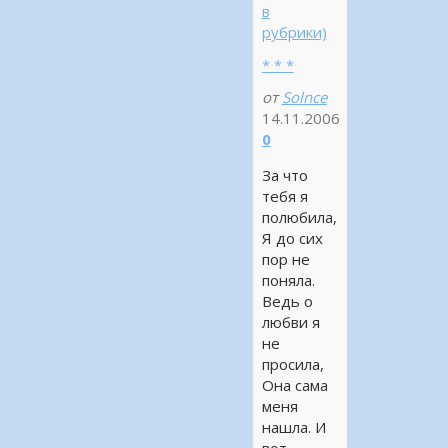
в
рубрики)
* * *
от
Solnce
14.11.2006
0
За что
тебя я
полюбила,
Я до сих
пор не
поняла.
Ведь о
любви я
не
просила,
Она сама
меня
нашла. И