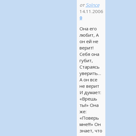
от
Solnce
14.11.2006
0
Она его
любит, А
он ей не
верит!
Себя она
губит,
Стараясь
уверить…
А он все
не верит
И думает:
«Врешь
ты!» Она
же:
«Поверь
мне!!!» Он
знает, что