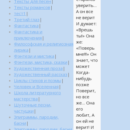
Тексты для песен
|
уверить…
Тексты романсов
|
А он все
тест1
|
не верит
Третий глаз
|
И думает:
Фантастика
|
«Врешь
Фантастика и
ты!» Она
приключения
|
же:
Философская и религиозная
«Поверь
лирика
|
мне!!!» Он
Фэнтези и мистика
|
знает, что
Фэнтези, мистика, сказки
|
может
Художественная проза
|
Когда-
Художественный рассказ
|
нибудь
Циклы стихов и поэмы
|
позже
Человек и Вселенная
|
Поверит,
Школа литературного
но все
мастерства
|
же… Она
Шуточные песни,
его
частушки
|
любит, А
Эпиграммы, пародии,
он ей не
басни
|
верит! И
Эпиграммы, пародии, басни,