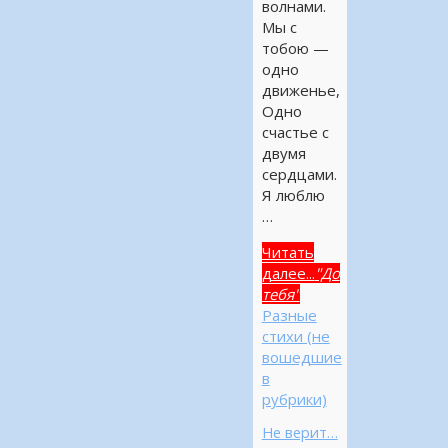
волнами.
Мы с
тобою —
одно
движенье,
Одно
счастье с
двумя
сердцами.
Я люблю
…
Читать
далее...
"До
тебя"
Разные
стихи (не
вошедшие
в
рубрики)
Не верит…