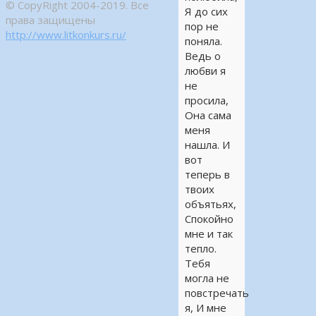
© CopyRight 2004-2019. Все
Я до сих
права защищены
пор не
http://www.litkonkurs.ru/
поняла.
Ведь о
любви я
не
просила,
Она сама
меня
нашла. И
вот
теперь в
твоих
объятьях,
Спокойно
мне и так
тепло.
Тебя
могла не
повстречать
я, И мне