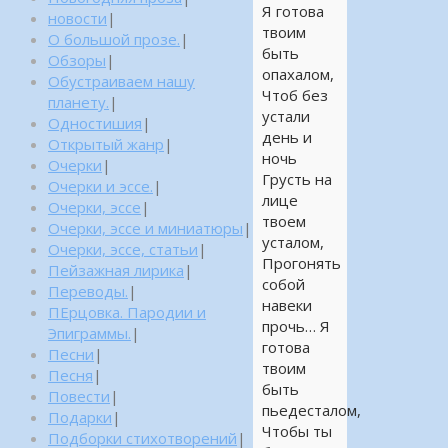
Я готова
новости
|
твоим
О большой прозе.
|
быть
Обзоры
|
опахалом,
Обустраиваем нашу
Чтоб без
планету.
|
устали
Одностишия
|
день и
Открытый жанр
|
ночь
Очерки
|
Грусть на
Очерки и эссе.
|
лице
Очерки, эссе
|
твоем
Очерки, эссе и миниатюры
|
усталом,
Очерки, эссе, статьи
|
Прогонять
Пейзажная лирика
|
собой
Переводы.
|
навеки
ПЕрцовка. Пародии и
прочь… Я
Эпиграммы.
|
готова
Песни
|
твоим
Песня
|
быть
Повести
|
пьедесталом,
Подарки
|
Чтобы ты
Подборки стихотворений
|