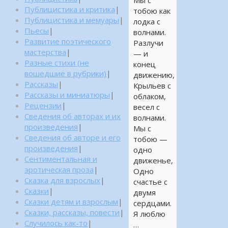
Мы с
Публицистика и критика
|
тобою как
Публицистика и мемуары
|
лодка с
Пьесы
|
волнами.
Развитие поэтического
Разлучи
мастерства
|
— и
Разные стихи (не
конец
вошедшие в рубрики)
|
движению,
Рассказы
|
Крыльев с
Рассказы и миниатюры
|
облаком,
Рецензии
|
весел с
Сведения об авторах и их
волнами.
произведения
|
Мы с
Сведения об авторе и его
тобою —
произведения
|
одно
Сентиментальная и
движенье,
эротическая проза
|
Одно
Сказка для взрослых
|
счастье с
Сказки
|
двумя
Сказки детям и взрослым
|
сердцами.
Сказки, рассказы, повести
|
Я люблю
Случилось как-то
|
…