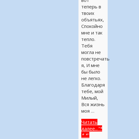
вот
теперь в
твоих
объятьях,
Спокойно
мне и так
тепло.
Тебя
могла не
повстречать
я, И мне
бы было
не легко.
Благодаря
тебе, мой
Милый,
Вся жизнь
моя …
Читать
далее...
"*
* *"