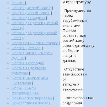
инфраструктуру
Поэзия
|
Поэзия (Ветхий Завет)
|
Преимущества
Поэзия (Новый Завет)
|
перед
Поэзия для Андрея
|
зарубежными
Поэзия для детей (Ветхий
аналогами
Завет)
|
Полное
Поэзия для детей (Новый
соответствие
Завет)
|
российскому
Поэзия от шести и старше
|
законодательству
Поэзия. Детское.
|
в области
Поэзия. Жизнь, смерть,
защиты
судьба.
|
данных
Поэзия. О городах
|
Поэзия. О деятелях
Отсутствие
культуры.
|
зависимостей
Поэзия. Эмиграция и
от
ностальгия.
|
западных
Поэмы, циклы
технологий
стихотворений
|
Локализованная
Поэтические переводы
|
поддержка
Приветствия в прозе
|