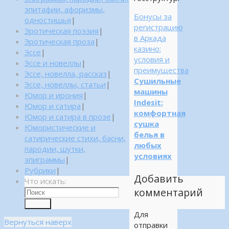
эпитафии, афоризмы,
Бонусы за
одностишья
|
регистрацию
Эротическая поэзия
|
в Аркада
Эротическая проза
|
казино:
Эссе
|
условия и
Эссе и новеллы
|
преимущества
Эссе, новелла, рассказ
|
Сушильные
Эссе, новеллы, статьи
|
машины
Юмор и ирония
|
Indesit:
Юмор и сатира
|
комфортная
Юмор и сатира в прозе
|
сушка
Юмористические и
белья в
сатирические стихи, басни,
любых
пародии, шутки,
условиях
эпиграммы
|
Рубрики
|
Добавить
Что искать:
комментарий
Поиск
Для
Вернуться наверх
отправки