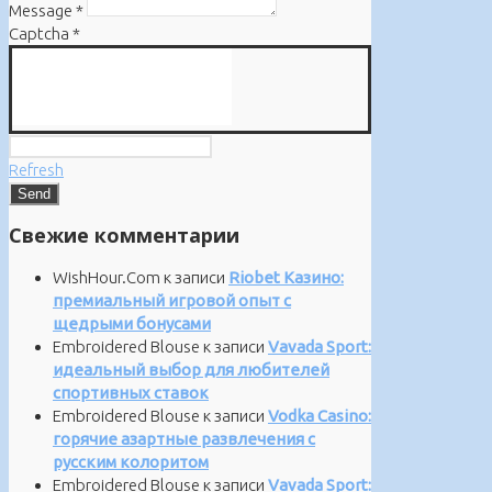
Message
*
Captcha
*
Refresh
Свежие комментарии
WishHour.Com
к записи
Riobet Казино:
премиальный игровой опыт с
щедрыми бонусами
Embroidered Blouse
к записи
Vavada Sport:
идеальный выбор для любителей
спортивных ставок
Embroidered Blouse
к записи
Vodka Casino:
горячие азартные развлечения с
русским колоритом
Embroidered Blouse
к записи
Vavada Sport: