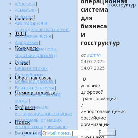
операционная
«Россия»
|
госструктур
система
«Смелые»
|
Help me
|
для
Главная
Авангардная и
бизнеса
психоделическая поэзия
|
ТОП
и
Авторская песня
|
госструктур
Афоризмы
|
Конкурсы
Байка (миниатюра,
от
admin
короткий рассказ)
|
04.07.2025
Байки
|
О нас
04.07.2025
Байки в стихах
|
Без рубрики
|
Обратная связь
В
Большой рассказ.
|
условиях
Братья по разуму
|
цифровой
Помощь проекту
В поисках алмазного
трансформации
венца
|
и
Рубрики
В поле зрения:
импортозамещения
информационные и иные
российские
материалы от наших
Поиск
организации
авторов и подписчиков
|
всё чаще
Что искать:
Веду собственный поиск.
|
Поиск
обращают