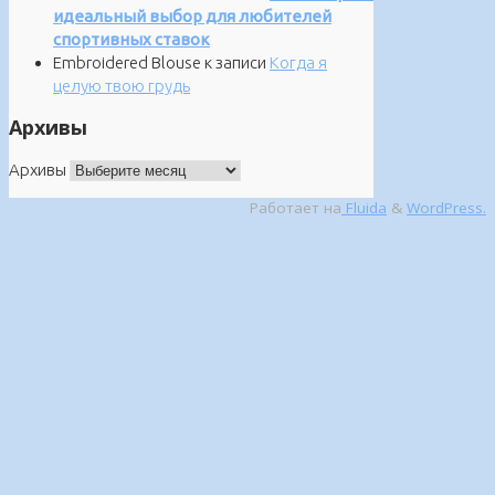
идеальный выбор для любителей
спортивных ставок
Embroidered Blouse
к записи
Когда я
целую твою грудь
Архивы
Архивы
Работает на
Fluida
&
WordPress.