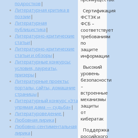
подростков
|
Литературная критика в
Сертификация
поэзии
|
ФСТЭК и
Литературная
ФСБ –
публицистика
|
соответствует
Литературно-критические
требованиям
статьи
|
по
Литературно-критические
защите
статьи и обзоры
|
информации
Литературные конкурсы:
Высокий
условия, лауреаты,
уровень
призеры
|
безопасности
Литературные проекты:
–
порталы, сайты, домашние
встроенные
страницы
|
механизмы
Литературный конкурс «Эта
защиты
упрямая дама — судьба»
|
от
Литературоведение.
|
кибератак
Любовная лирика
|
Любовно-сентиментальная
Поддержка
лирика
|
российского