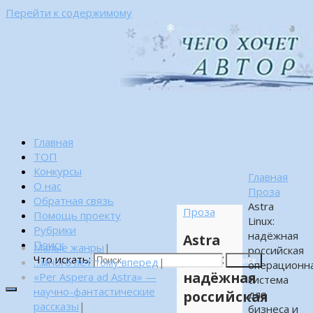
Перейти к содержимому
Главная
ТОП
Конкурсы
Главная
О нас
Проза
Обратная связь
Astra
Проза
Помощь проекту
Linux:
Рубрики
надёжная
Astra
Поиск
Малые жанры
|
российская
Linux:
Что искать:
…много лет тому вперед
|
Поиск
операционн
надёжная
«Per Aspera ad Astra» —
система
научно-фантастические
для
российская
рассказы
|
бизнеса и