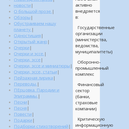
активно
новости
|
внедряется
О большой прозе.
|
в:
Обзоры
|
Обустраиваем нашу
Государственные
планету.
|
организации
Одностишия
|
(министерства,
Открытый жанр
|
ведомства,
Очерки
|
муниципалитеты)
Очерки и эссе.
|
Очерки, эссе
|
Оборонно-
Очерки, эссе и миниатюры
|
промышленный
Очерки, эссе, статьи
|
комплекс
Пейзажная лирика
|
Переводы.
|
Финансовый
ПЕрцовка. Пародии и
сектор
Эпиграммы.
|
(банки,
Песни
|
страховые
Песня
|
компании)
Повести
|
Критическую
Подарки
|
информационную
Подборки стихотворений
|