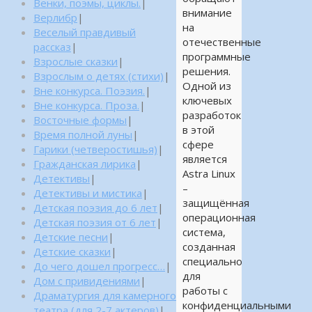
Венки, поэмы, циклы.
|
внимание
Верлибр
|
на
Веселый правдивый
отечественные
рассказ
|
программные
Взрослые сказки
|
решения.
Взрослым о детях (стихи)
|
Одной из
Вне конкурса. Поэзия.
|
ключевых
Вне конкурса. Проза.
|
разработок
Восточные формы
|
в этой
Время полной луны
|
сфере
Гарики (четверостишья)
|
является
Гражданская лирика
|
Astra Linux
Детективы
|
–
Детективы и мистика
|
защищённая
Детская поэзия до 6 лет
|
операционная
Детская поэзия от 6 лет
|
система,
Детские песни
|
созданная
Детские сказки
|
специально
До чего дошел прогресс…
|
для
Дом с привидениями
|
работы с
Драматургия для камерного
конфиденциальными
театра (для 2-7 актеров)
|