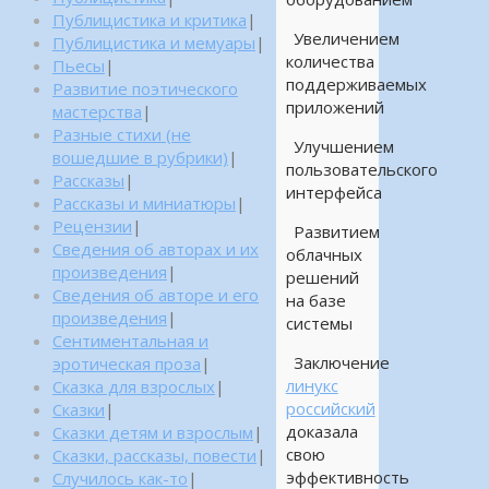
Публицистика и критика
|
Увеличением
Публицистика и мемуары
|
количества
Пьесы
|
поддерживаемых
Развитие поэтического
приложений
мастерства
|
Разные стихи (не
Улучшением
вошедшие в рубрики)
|
пользовательского
Рассказы
|
интерфейса
Рассказы и миниатюры
|
Рецензии
|
Развитием
Сведения об авторах и их
облачных
произведения
|
решений
Сведения об авторе и его
на базе
произведения
|
системы
Сентиментальная и
Заключение
эротическая проза
|
линукс
Сказка для взрослых
|
российский
Сказки
|
доказала
Сказки детям и взрослым
|
свою
Сказки, рассказы, повести
|
эффективность
Случилось как-то
|