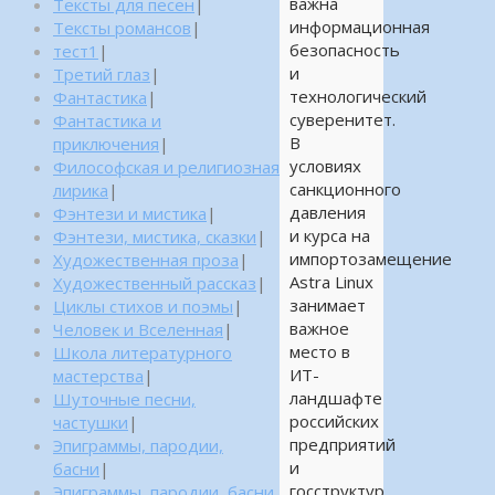
важна
Тексты для песен
|
информационная
Тексты романсов
|
безопасность
тест1
|
и
Третий глаз
|
технологический
Фантастика
|
суверенитет.
Фантастика и
В
приключения
|
условиях
Философская и религиозная
санкционного
лирика
|
давления
Фэнтези и мистика
|
и курса на
Фэнтези, мистика, сказки
|
импортозамещение
Художественная проза
|
Astra Linux
Художественный рассказ
|
занимает
Циклы стихов и поэмы
|
важное
Человек и Вселенная
|
место в
Школа литературного
ИТ-
мастерства
|
ландшафте
Шуточные песни,
российских
частушки
|
предприятий
Эпиграммы, пародии,
и
басни
|
госструктур.
Эпиграммы, пародии, басни,