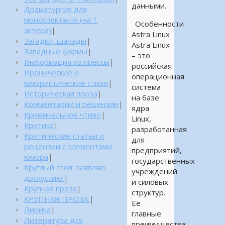
данными.
Драматургия для
моноспектакля (на 1
Особенности
актера)
|
Astra Linux
Загадки, шарады
|
Astra Linux
Западные формы
|
– это
Информация из прессы
|
российская
Иронические и
операционная
юмористические стихи
|
система
Историческая проза
|
на базе
Комментарии и рецензии
|
ядра
Криминальное чтиво
|
Linux,
Критика
|
разработанная
Критические статьи и
для
рецензии с элементами
предприятий,
юмора
|
государственных
Круглый стол: заявляю
учреждений
дискуссию.
|
и силовых
Крупная проза
|
структур.
КРУПНАЯ ПРОЗА:
|
Её
Лирика
|
главные
Литература для
преимущества: