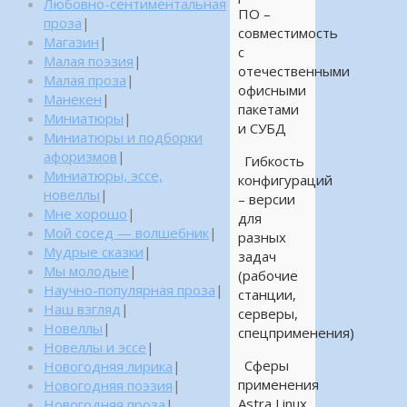
Любовно-сентиментальная
ПО –
проза
|
совместимость
Магазин
|
с
Малая поэзия
|
отечественными
Малая проза
|
офисными
Манекен
|
пакетами
Миниатюры
|
и СУБД
Миниатюры и подборки
афоризмов
|
Гибкость
Миниатюры, эссе,
конфигураций
новеллы
|
– версии
Мне хорошо
|
для
Мой сосед — волшебник
|
разных
Мудрые сказки
|
задач
Мы молодые
|
(рабочие
Научно-популярная проза
|
станции,
Наш взгляд
|
серверы,
Новеллы
|
спецприменения)
Новеллы и эссе
|
Сферы
Новогодняя лирика
|
применения
Новогодняя поэзия
|
Astra Linux
Новогодняя проза
|