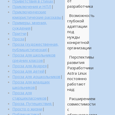
от
Приветствия в стихах
|
разработчика
Приключения и НПЛ
|
Приключенческие
Возможность
юмористические рассказы
|
глубокой
Примеры, мнения,
адаптации
суждения
|
под
Притчи
|
нужды
Проза
|
конкретной
Проза (художественная,
организации
публицистическая)
|
Проза для школьников
Перспективы
средних классов
|
развития
Проза для Андрея
|
Разработчики
Проза для детей
|
Astra Linux
Проза для дошкольников
|
постоянно
Проза для младших
работают
школьников
|
над:
Проза для
старшеклассников
|
Расширением
Проза. Путешествия.
|
совместимости
Просто о жизни
|
с
Публицистика
|
оборудованием