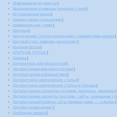
Информация из прессы
|
Иронические и юмористические стихи
|
Историческая проза
|
Комментарии и рецензии
|
Криминальное чтиво
|
Критика
|
Критические статьи и рецензии с элементами юмора
|
Круглый стол: заявляю дискуссию.
|
Крупная проза
|
КРУПНАЯ ПРОЗА:
|
Лирика
|
Литература для подростков
|
Литературная критика в поэзии
|
Литературная публицистика
|
Литературно-критические статьи
|
Литературно-критические статьи и обзоры
|
Литературные конкурсы: условия, лауреаты, призеры
|
Литературные проекты: порталы, сайты, домашние с
Литературный конкурс «Эта упрямая дама — судьба»
|
Литературоведение.
|
Любовная лирика
|