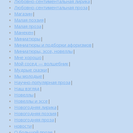
Любовно-сентиментальная лирика
|
Любовно-сентиментальная проза
|
Магазин
|
Малая поэзия
|
Малая проза
|
Манекен
|
Миниатюры
|
Миниатюры и подборки афоризмов
|
Миниатюры, эссе, новеллы
|
Мне хорошо
|
Мой сосед — волшебник
|
Мудрые сказки
|
Мы молодые
|
Научно-популярная проза
|
Наш взгляд
|
Новеллы
|
Новеллы и эссе
|
Новогодняя лирика
|
Новогодняя поэзия
|
Новогодняя проза
|
новости
|
О большой прозе.
|