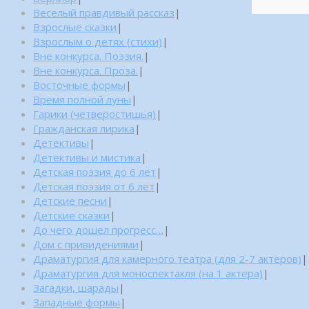
Веселый правдивый рассказ
|
Взрослые сказки
|
Взрослым о детях (стихи)
|
Вне конкурса. Поэзия.
|
Вне конкурса. Проза.
|
Восточные формы
|
Время полной луны
|
Гарики (четверостишья)
|
Гражданская лирика
|
Детективы
|
Детективы и мистика
|
Детская поэзия до 6 лет
|
Детская поэзия от 6 лет
|
Детские песни
|
Детские сказки
|
До чего дошел прогресс…
|
Дом с привидениями
|
Драматургия для камерного театра (для 2-7 актеров)
|
Драматургия для моноспектакля (на 1 актера)
|
Загадки, шарады
|
Западные формы
|