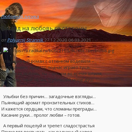
Любовная лирика
Взгляд на любовь со стороны
от
Polyarnij Strannik
27.12.2020
06.03.2021
Изысканный роман с оттенком водевиля –
Под занавес оркестр подчас играет тушь…
О, первая любовь, ты – шторм во время штиля,
Безжалостный палач, сгубивший море душ.
*****
Улыбки без причин… загадочные взгляды…
Пьянящий аромат пронзительных стихов…
И кажется сердцам, что сломаны преграды…
Касание руки… пролог любви – готов.
А первый поцелуй и трепет сладострастья
Приходят воспылать, как радужный салют