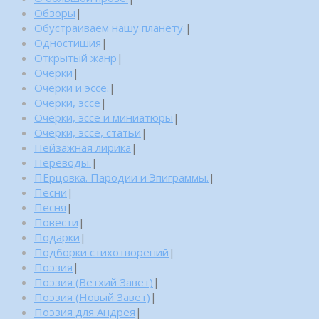
Обзоры
|
Обустраиваем нашу планету.
|
Одностишия
|
Открытый жанр
|
Очерки
|
Очерки и эссе.
|
Очерки, эссе
|
Очерки, эссе и миниатюры
|
Очерки, эссе, статьи
|
Пейзажная лирика
|
Переводы.
|
ПЕрцовка. Пародии и Эпиграммы.
|
Песни
|
Песня
|
Повести
|
Подарки
|
Подборки стихотворений
|
Поэзия
|
Поэзия (Ветхий Завет)
|
Поэзия (Новый Завет)
|
Поэзия для Андрея
|