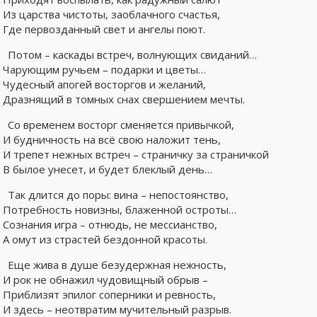
Из царства чистоты, заоблачного счастья,
Где первозданный свет и ангелы поют.
Потом – каскады встреч, волнующих свиданий…
Чарующим ручьем – подарки и цветы…
Чудесный апогей восторгов и желаний,
Дразнящий в томных снах свершением мечты.
Со временем восторг сменяется привычкой,
И будничность на всё свою наложит тень,
И трепет нежных встреч – страничку за страничкой
В былое унесет, и будет блеклый день…
Так длится до поры: вина – непостоянство,
Потребность новизны, блаженной остроты…
Сознания игра – отнюдь, не мессианство,
А омут из страстей бездонной красоты.
Еще жива в душе безудержная нежность,
И рок не обнажил чудовищный обрыв –
Приблизят эпилог соперники и ревность,
И здесь – неотвратим мучительный разрыв.