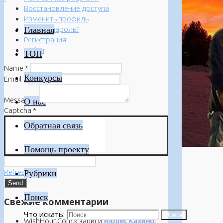
Восстановление доступа
Изменить профиль
Главная
Забыли пароль?
Регистрация
Войти
ТОП
Name
*
Конкурсы
Email
*
Message
*
О нас
Captcha
*
Обратная связь
Помощь проекту
Refresh
Рубрики
Поиск
Свежие комментарии
Что искать:
Поиск
WishHour.Com
к записи
Riobet Казино: