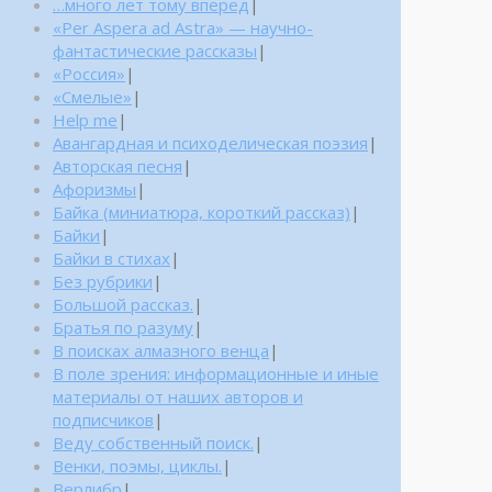
…много лет тому вперед
|
«Per Aspera ad Astra» — научно-
фантастические рассказы
|
«Россия»
|
«Смелые»
|
Help me
|
Авангардная и психоделическая поэзия
|
Авторская песня
|
Афоризмы
|
Байка (миниатюра, короткий рассказ)
|
Байки
|
Байки в стихах
|
Без рубрики
|
Большой рассказ.
|
Братья по разуму
|
В поисках алмазного венца
|
В поле зрения: информационные и иные
материалы от наших авторов и
подписчиков
|
Веду собственный поиск.
|
Венки, поэмы, циклы.
|
Верлибр
|